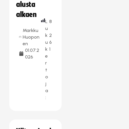
alusta
alkaen
L
8
u
Markku
k
2
Huopon
u
6
en
k
1
01.07.2
e
026
r
t
o
j
a
: