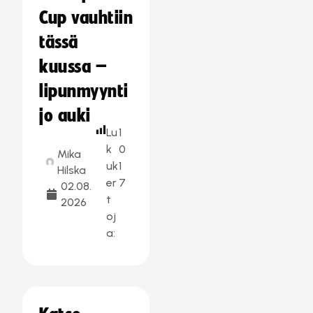
Cup vauhtiin
tässä
kuussa –
lipunmyynti
jo auki
Lu
1
k
0
Mika
uk
1
Hilska
er
7
02.08.
t
2026
oj
a: