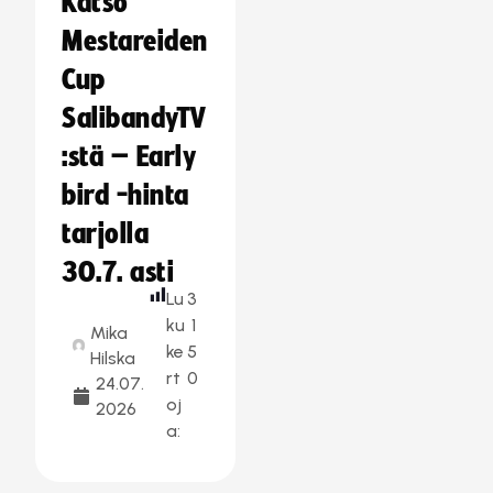
Katso
Mestareiden
Cup
SalibandyTV
:stä – Early
bird -hinta
tarjolla
30.7. asti
Lu
3
ku
1
Mika
ke
5
Hilska
rt
0
24.07.
oj
2026
a: