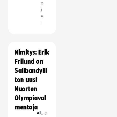
o
j
a
:
Nimitys: Erik
Frilund on
Salibandylii
ton uusi
Nuorten
Olympiaval
mentaja
L
2