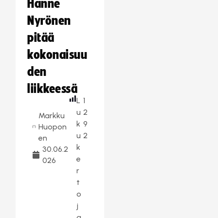
Hanne
Nyrönen
pitää
kokonaisuu
den
liikkeessä
L
1
u
2
Markku
k
9
Huopon
u
2
en
k
30.06.2
e
026
r
t
o
j
a