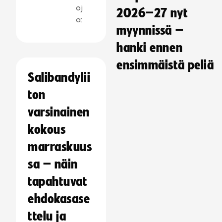
oj
2026–27 nyt
a:
myynnissä –
hanki ennen
ensimmäistä peliä
Salibandylii
ton
varsinainen
kokous
marraskuus
sa – näin
tapahtuvat
ehdokasase
ttelu ja