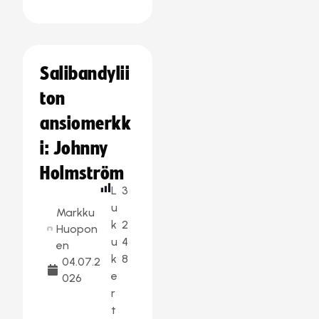
Salibandylii
ton
ansiomerkk
i: Johnny
Holmström
L
3
u
Markku
k
2
Huopon
u
4
en
k
8
04.07.2
e
026
r
t