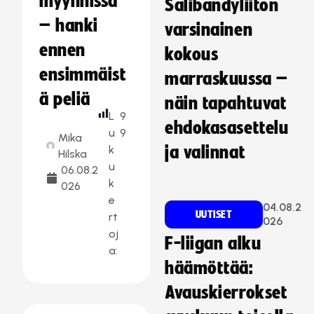
myynnissä
Salibandyliiton
– hanki
varsinainen
ennen
kokous
ensimmäist
marraskuussa –
ä peliä
näin tapahtuvat
L
9
ehdokasasettelu
u
9
Mika
k
ja valinnat
Hilska
u
06.08.2
k
026
e
04.08.2
UUTISET
rt
026
oj
F-liigan alku
a:
häämöttää:
Avauskierrokset