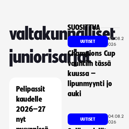
SUOSITTUA
valtakunnalliset
02.08.2
UUTISET
026
juniorisarjat
Champions Cup
vauhtiin tässä
kuussa –
lipunmyynti jo
Pelipassit
auki
kaudelle
2026–27
04.08.2
nyt
UUTISET
026