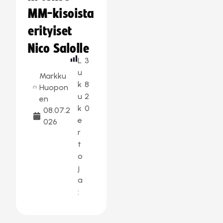
MM-kisoista
erityiset
Nico Salolle
L
3
u
Markku
k
8
Huopon
u
2
en
k
0
08.07.2
e
026
r
t
o
j
a
: