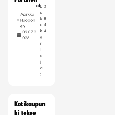
Poranen
L
3
u
Markku
k
8
Huopon
u
4
en
k
4
09.07.2
e
026
r
t
o
j
a
:
Kotikaupun
ki tekee