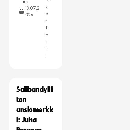
en
k
10.07.2
e
026
r
t
o
j
a
:
Salibandylii
ton
ansiomerkk
i: Juha