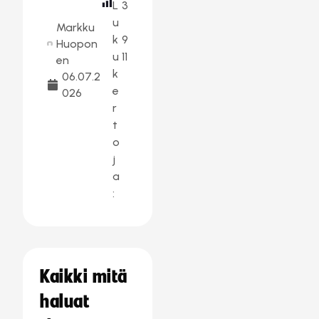
L
3
u
Markku
k
9
Huopon
u
11
en
k
06.07.2
e
026
r
t
o
j
a
:
Kaikki mitä
haluat