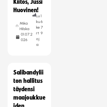
Kiitos, Jussi
Huovinen!
Lu
1
ku
6
Mika
ke
7
Hilska
rt
9
01.07.2
oj
026
a:
Salibandylii
ton hallitus
täydensi
maajoukkue
iden