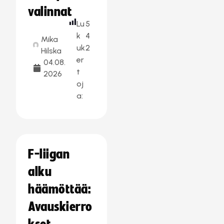
valinnat
Lu
5
k
4
Mika
uk
2
Hilska
er
04.08.
t
2026
oj
a:
F-liigan
alku
häämöttää:
Avauskierro