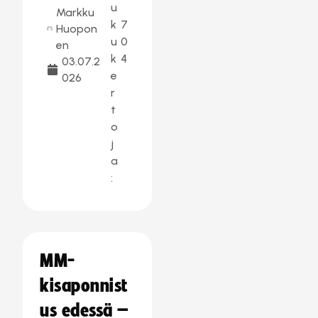
u
Markku
k
7
Huopon
u
0
en
k
4
03.07.2
e
026
r
t
o
j
a
:
MM-
kisaponnist
us edessä –