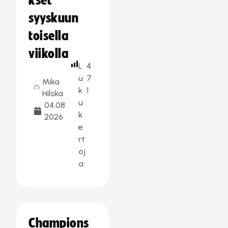
kset
syyskuun
toisella
viikolla
L
4
u
7
Mika
k
1
Hilska
u
04.08.
k
2026
e
rt
oj
a:
Champions