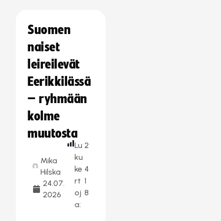
Suomen
naiset
leireilevät
Eerikkilässä
– ryhmään
kolme
muutosta
Lu
2
ku
Mika
ke
4
Hilska
rt
1
24.07.
oj
8
2026
a: