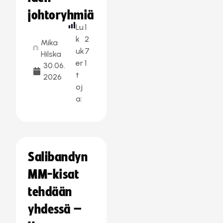
johtoryhmiä
Lu
1
k
2
Mika
uk
7
Hilska
er
1
30.06.
t
2026
oj
a:
Salibandyn
MM-kisat
tehdään
yhdessä –