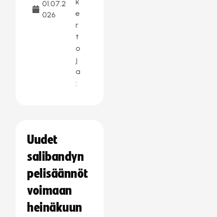
k
01.07.2
e
026
r
t
o
j
a
:
Uudet
salibandyn
pelisäännöt
voimaan
heinäkuun