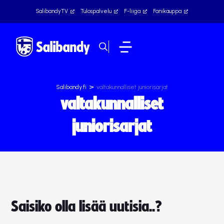
SalibandyTV
Tulospalvelu
F-liiga
Fanikauppa
>
Salibandy.fi
valtakunnalliset juniorisarjat
valtakunnalliset
juniorisarjat
Saisiko olla lisää uutisia..?