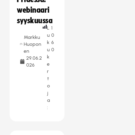
webinaari
syyskuussa
L
1
u
0
Markku
k
6
Huopon
u
0
en
k
29.06.2
e
026
r
t
o
j
a
: