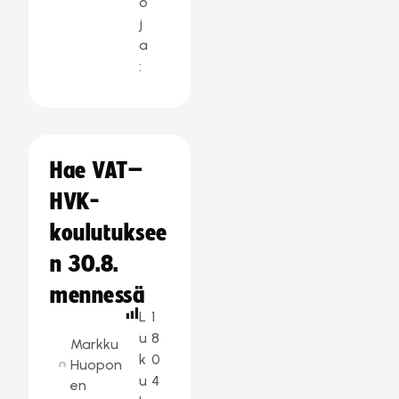
o
j
a
:
Hae VAT–
HVK-
koulutuksee
n 30.8.
mennessä
L
1
u
8
Markku
k
0
Huopon
u
4
en