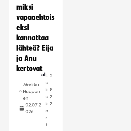
miksi
vapaaehtois
eksi
kannattaa
lähteä? Eija
ja Anu
kertovat
L
2
u
Markku
k
8
Huopon
u
3
en
k
3
02.07.2
e
026
r
t