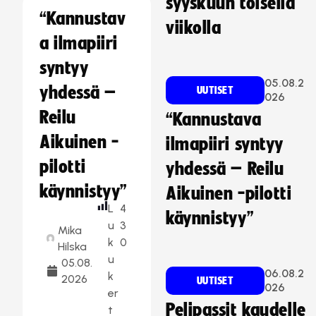
syyskuun toisella
“Kannustav
viikolla
a ilmapiiri
syntyy
05.08.2
yhdessä –
UUTISET
026
Reilu
“Kannustava
Aikuinen -
ilmapiiri syntyy
pilotti
yhdessä – Reilu
käynnistyy”
Aikuinen -pilotti
L
4
käynnistyy”
u
3
Mika
k
0
Hilska
u
05.08.
06.08.2
k
2026
UUTISET
026
er
Pelipassit kaudelle
t