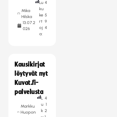
Lu
4
ku
Mika
ke
5
Hilska
rt
9
13.07.2
oj
4
026
a:
Kausikirjat
löytyvät nyt
Kuvat.fi-
palvelusta
L
4
u
1
Markku
k
2
Huopon
u
1