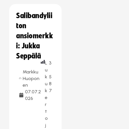
Salibandylii
ton
ansiomerkk
i: Jukka
Seppälä
L
3
u
Markku
k
5
Huopon
u
8
en
k
7
07.07.2
e
026
r
t
o
j