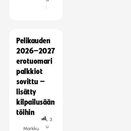
:
Pelikauden
2026–2027
erotuomari
palkkiot
sovittu –
lisätty
kilpailusään
töihin
L
3
u
Markku