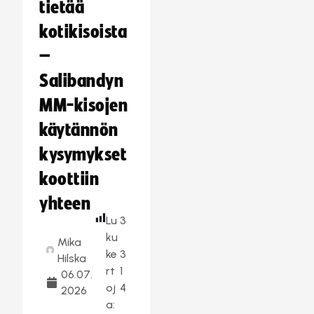
tietää
kotikisoista
–
Salibandyn
MM-kisojen
käytännön
kysymykset
koottiin
yhteen
Lu
3
ku
Mika
ke
3
Hilska
rt
1
06.07.
oj
4
2026
a: