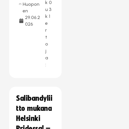
k
0
Huopon
u
3
en
k
1
29.06.2
e
026
r
t
o
j
a
:
Salibandylii
tto mukana
Helsinki
Pridessa! –