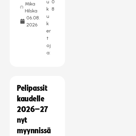
u
0
Mika
k
8
Hilska
u
06.08.
k
2026
er
t
oj
a:
Pelipassit
kaudelle
2026–27
nyt
myynnissä