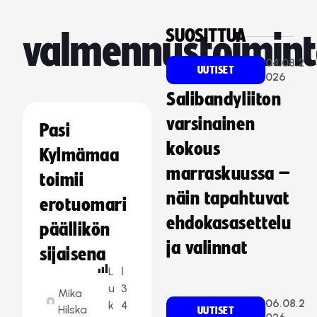
SUOSITTUA
valmennustoimin
04.08.2
UUTISET
026
Salibandyliiton
varsinainen
Pasi
kokous
Kylmämaa
marraskuussa –
toimii
näin tapahtuvat
erotuomari
ehdokasasettelu
päällikön
ja valinnat
sijaisena
L
1
u
3
Mika
06.08.2
k
4
Hilska
UUTISET