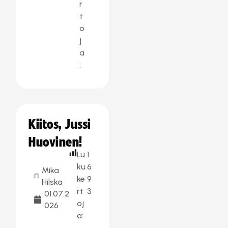
r
t
o
j
a
:
Kiitos, Jussi
Huovinen!
Lu
1
ku
6
Mika
ke
9
Hilska
rt
3
01.07.2
oj
026
a: