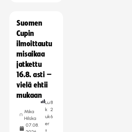
Suomen
Cupin
ilmoittautu
misaikaa
jatkettu
16.8. asti –
vielä ehtii
mukaan
Lu
8
k
2
Mika
uk
6
Hilska
er
07.08.
t
2026