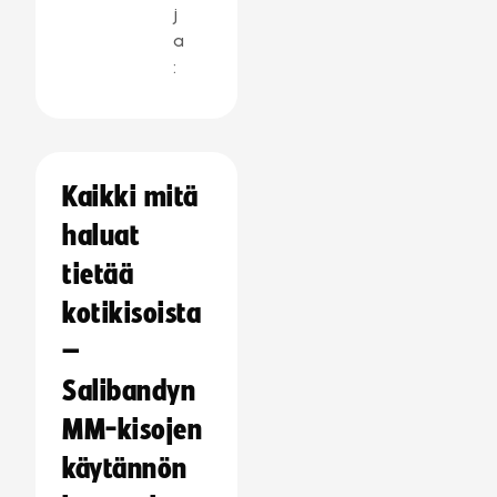
j
a
:
Kaikki mitä
haluat
tietää
kotikisoista
–
Salibandyn
MM-kisojen
käytännön