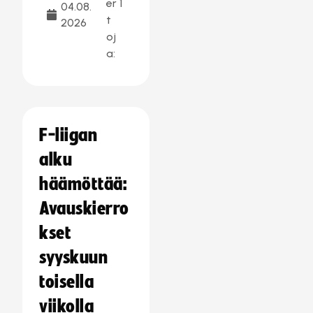
er
1
04.08.
t
2026
oj
a:
F-liigan
alku
häämöttää:
Avauskierro
kset
syyskuun
toisella
viikolla