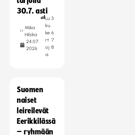
tarjolla
30.7. asti
Lu
3
ku
Mika
ke
6
Hilska
rt
7
24.07.
oj
8
2026
a:
Suomen
naiset
leireilevät
Eerikkilässä
– ryhmään