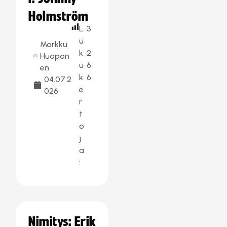
Holmström
L
3
u
Markku
k
2
Huopon
u
6
en
k
6
04.07.2
e
026
r
t
o
j
a
:
Nimitys: Erik