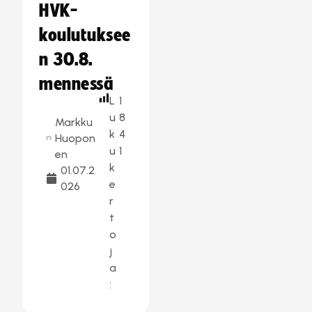
HVK-
koulutuksee
n 30.8.
mennessä
L
1
u
8
Markku
k
4
Huopon
u
1
en
k
01.07.2
e
026
r
t
o
j
a
: