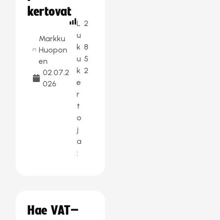
kertovat
L
2
u
Markku
k
8
Huopon
u
5
en
k
2
02.07.2
e
026
r
t
o
j
a
:
Hae VAT–