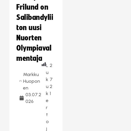
Frilund on
Salibandylii
ton uusi
Nuorten
Olympiaval
mentaja
L
2
u
Markku
k
7
Huopon
u
2
en
k
1
03.07.2
e
026
r
t
o
j