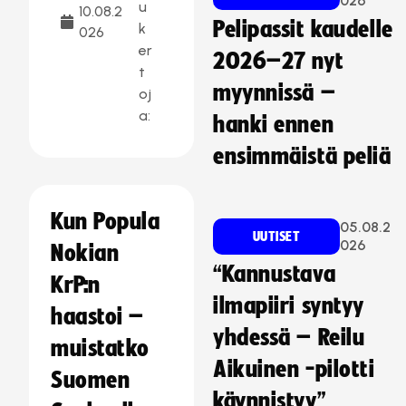
026
u
10.08.2
Pelipassit kaudelle
k
026
er
2026–27 nyt
t
myynnissä –
oj
a:
hanki ennen
ensimmäistä peliä
Kun Popula
05.08.2
UUTISET
026
Nokian
“Kannustava
KrP:n
ilmapiiri syntyy
haastoi –
yhdessä – Reilu
muistatko
Aikuinen -pilotti
Suomen
käynnistyy”