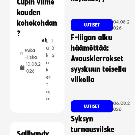
Cupin viime
kauden
kohokohdan
04.08.2
UUTISET
026
?
F-liigan alku
L
1
häämöttää:
u
3
Mika
k
5
Hilska
Avauskierrokset
u
10.08.2
syyskuun toisella
k
026
er
viikolla
t
oj
a:
06.08.2
UUTISET
026
Syksyn
turnausvilske
Salibandy