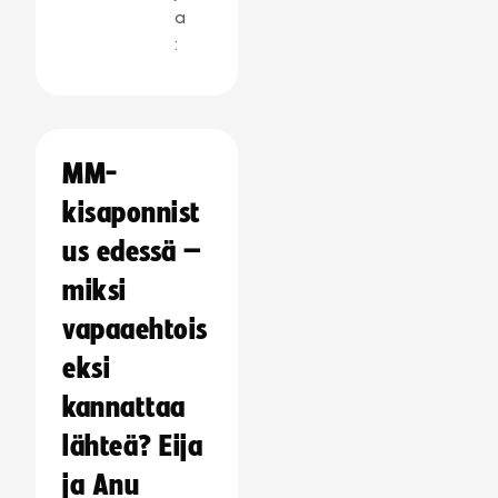
a
:
MM-
kisaponnist
us edessä –
miksi
vapaaehtois
eksi
kannattaa
lähteä? Eija
ja Anu