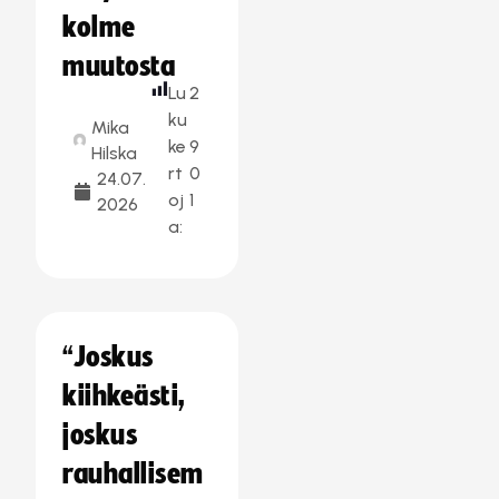
kolme
muutosta
Lu
2
ku
Mika
ke
9
Hilska
rt
0
24.07.
oj
1
2026
a:
“Joskus
kiihkeästi,
joskus
rauhallisem