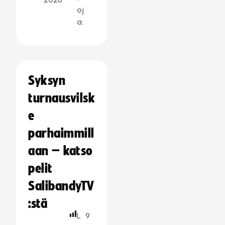
oj
a:
Syksyn
turnausvilsk
e
parhaimmill
aan – katso
pelit
SalibandyTV
:stä
L
9