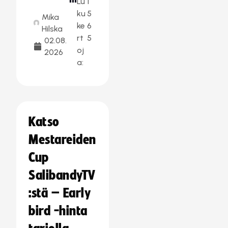
Lu
1
ku
5
Mika
ke
6
Hilska
rt
5
02.08.
oj
2026
a:
Katso
Mestareiden
Cup
SalibandyTV
:stä – Early
bird -hinta