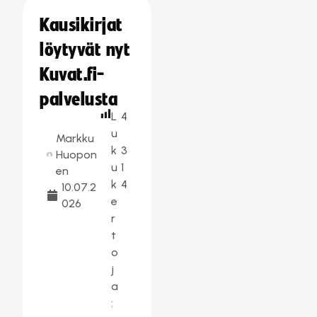
Kausikirjat
löytyvät nyt
Kuvat.fi-
palvelusta
L
4
u
Markku
k
3
Huopon
u
1
en
k
4
10.07.2
e
026
r
t
o
j
a
: