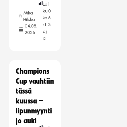
Lu
1
ku
0
Mika
ke
6
Hilska
rt
3
04.08.
oj
2026
a:
Champions
Cup vauhtiin
tässä
kuussa –
lipunmyynti
jo auki