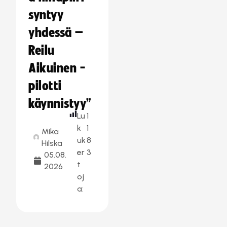
syntyy
yhdessä –
Reilu
Aikuinen -
pilotti
käynnistyy”
Lu
1
k
1
Mika
uk
8
Hilska
er
3
05.08.
t
2026
oj
a: