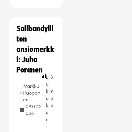
Salibandylii
ton
ansiomerkk
i: Juha
Poranen
L
3
u
Markku
k
9
Huopon
u
3
en
k
5
09.07.2
e
026
r
t