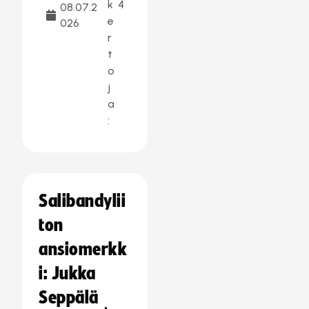
k
4
08.07.2
e
026
r
t
o
j
a
:
Salibandylii
ton
ansiomerkk
i: Jukka
Seppälä