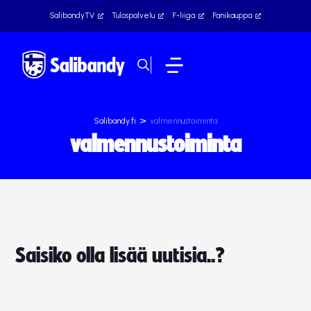
SalibandyTV
Tulospalvelu
F-liiga
Fanikauppa
>
Salibandy.fi
valmennustoiminta
valmennustoiminta
Saisiko olla lisää uutisia..?