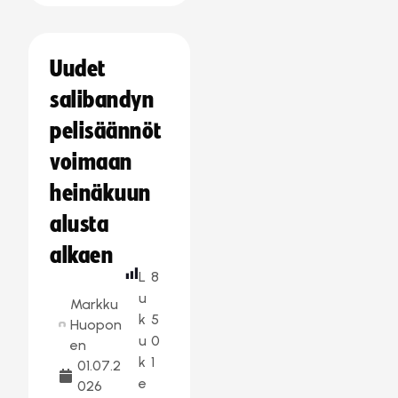
Uudet
salibandyn
pelisäännöt
voimaan
heinäkuun
alusta
alkaen
L
8
u
Markku
k
5
Huopon
u
0
en
k
1
01.07.2
e
026