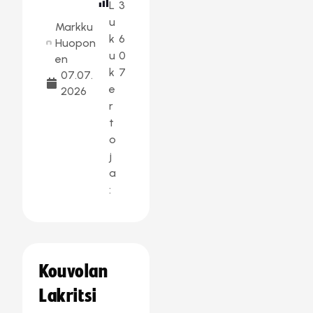
L
3
u
Markku
k
6
Huopon
u
0
en
k
7
07.07.
e
2026
r
t
o
j
a
:
Kouvolan
Lakritsi