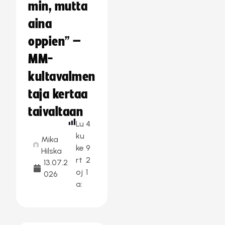
min, mutta
aina
oppien” –
MM-
kultavalmen
taja kertaa
taivaltaan
Lu
4
ku
Mika
ke
9
Hilska
rt
2
13.07.2
oj
1
026
a: