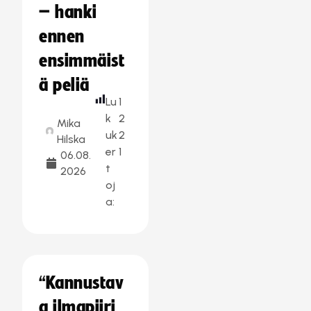
– hanki
ennen
ensimmäist
ä peliä
Lu
1
k
2
Mika
uk
2
Hilska
er
1
06.08.
t
2026
oj
a:
“Kannustav
a ilmapiiri