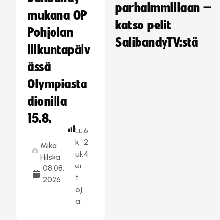
parhaimmillaan –
mukana OP
katso pelit
Pohjolan
SalibandyTV:stä
liikuntapäiv
ässä
Olympiasta
dionilla
15.8.
Lu
6
k
2
Mika
uk
4
Hilska
er
08.08.
t
2026
oj
a: