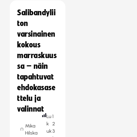
Salibandylii
ton
varsinainen
kokous
marraskuus
sa – näin
tapahtuvat
ehdokasase
ttelu ja
valinnat
Lu
1
k
2
Mika
uk
3
Hilska