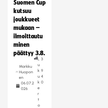
Suomen Cup
kutsuu
joukkueet
mukaan –
ilmoittautu
minen
päättyy 3.8.
L
3
u
Markku
k
9
Huopon
u
4
en
k
0
06.07.2
e
026
r
t
o