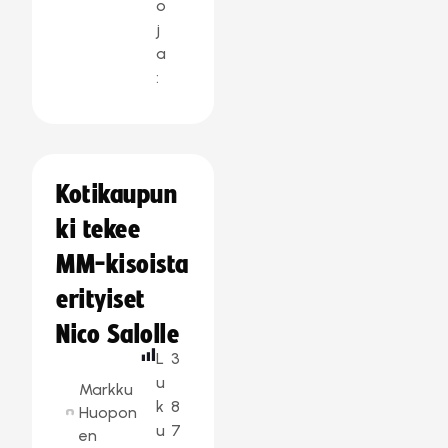
o
j
a
:
Kotikaupun
ki tekee
MM-kisoista
erityiset
Nico Salolle
L
3
u
Markku
k
8
Huopon
u
7
en