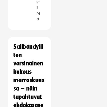
er
t
oj
a:
Salibandylii
ton
varsinainen
kokous
marraskuus
sa – näin
tapahtuvat
ehdokasase