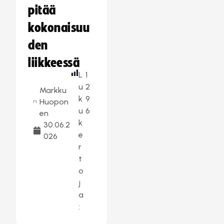
pitää
kokonaisuu
den
liikkeessä
L
1
u
2
Markku
k
9
Huopon
u
6
en
k
30.06.2
e
026
r
t
o
j
a
: