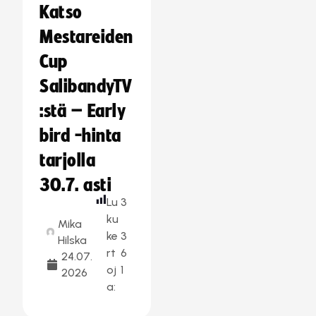
Katso
Mestareiden
Cup
SalibandyTV
:stä – Early
bird -hinta
tarjolla
30.7. asti
Lu
3
ku
Mika
ke
3
Hilska
rt
6
24.07.
oj
1
2026
a: