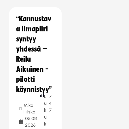
“Kannustav
a ilmapiiri
syntyy
yhdessä –
Reilu
Aikuinen -
pilotti
käynnistyy”
L
7
u
4
Mika
k
7
Hilska
u
05.08.
k
2026