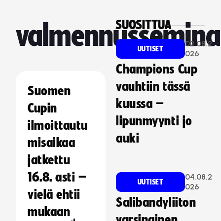
SUOSITTUA
valmennussemina
02.08.2
UUTISET
026
Champions Cup
vauhtiin tässä
Suomen
kuussa –
Cupin
lipunmyynti jo
ilmoittautu
auki
misaikaa
jatkettu
16.8. asti –
04.08.2
UUTISET
026
vielä ehtii
Salibandyliiton
mukaan
varsinainen