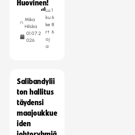
Huovinen!
Lu
1
ku
6
Mika
ke
8
Hilska
rt
6
01.07.2
oj
026
a:
Salibandylii
ton hallitus
täydensi
maajoukkue
iden
johtoryhmiä