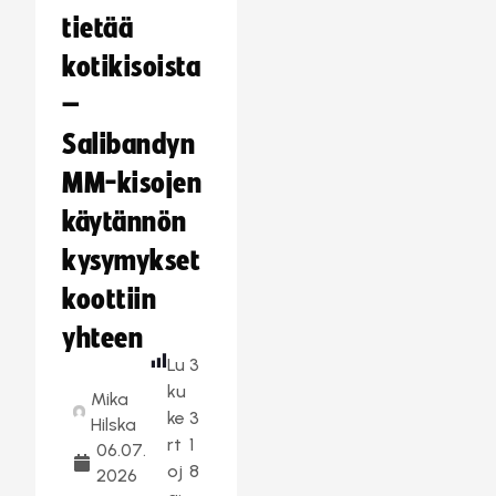
tietää
kotikisoista
–
Salibandyn
MM-kisojen
käytännön
kysymykset
koottiin
yhteen
Lu
3
ku
Mika
ke
3
Hilska
rt
1
06.07.
oj
8
2026