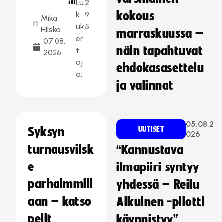
Lu
2
kokous
k
9
Mika
uk
5
Hilska
marraskuussa –
er
07.08.
näin tapahtuvat
t
2026
oj
ehdokasasettelu
a:
ja valinnat
05.08.2
Syksyn
UUTISET
026
turnausvilsk
“Kannustava
e
ilmapiiri syntyy
parhaimmill
yhdessä – Reilu
aan – katso
Aikuinen -pilotti
pelit
käynnistyy”