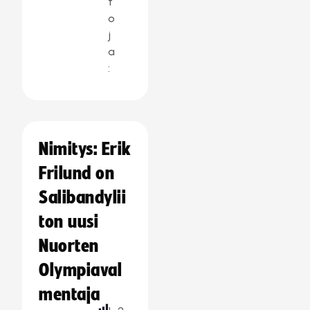
t
o
j
a
:
Nimitys: Erik
Frilund on
Salibandylii
ton uusi
Nuorten
Olympiaval
mentaja