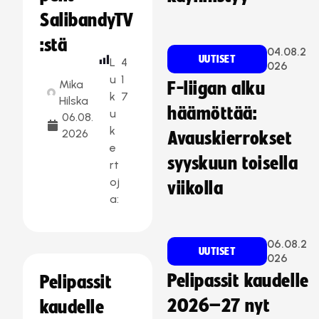
SalibandyTV
:stä
04.08.2
UUTISET
L
4
026
u
1
Mika
F-liigan alku
k
7
Hilska
häämöttää:
u
06.08.
k
2026
Avauskierrokset
e
syyskuun toisella
rt
oj
viikolla
a:
06.08.2
UUTISET
026
Pelipassit kaudelle
Pelipassit
2026–27 nyt
kaudelle