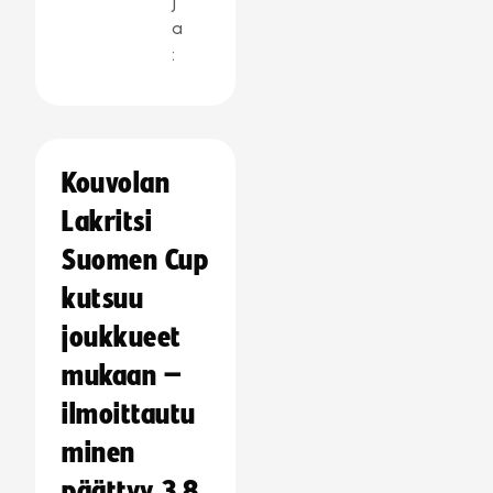
j
a
:
Kouvolan
Lakritsi
Suomen Cup
kutsuu
joukkueet
mukaan –
ilmoittautu
minen
päättyy 3.8.