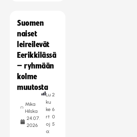
Suomen
naiset
leireilevät
Eerikkilässä
– ryhmään
kolme
muutosta
Lu
2
ku
Mika
ke
6
Hilska
rt
0
24.07.
oj
5
2026
a: