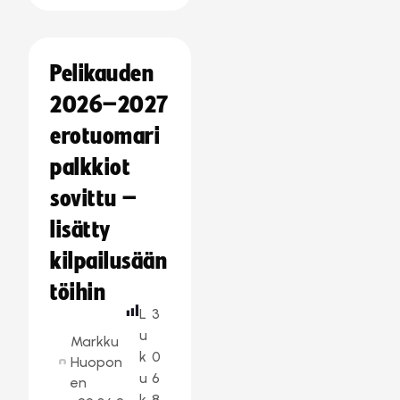
Pelikauden
2026–2027
erotuomari
palkkiot
sovittu –
lisätty
kilpailusään
töihin
L
3
u
Markku
k
0
Huopon
u
6
en
k
8