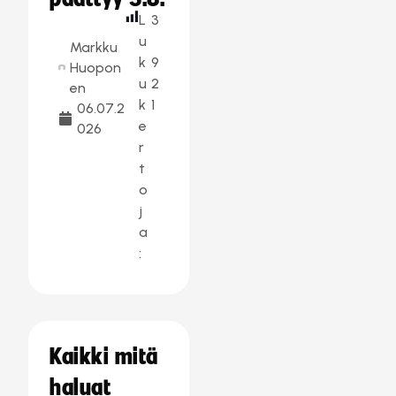
L
3
u
Markku
k
9
Huopon
u
2
en
k
1
06.07.2
e
026
r
t
o
j
a
:
Kaikki mitä
haluat