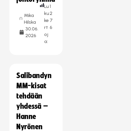
Lu
1
ku
2
Mika
ke
7
Hilska
rt
6
30.06.
oj
2026
a:
Salibandyn
MM-kisat
tehdään
yhdessä –
Hanne
Nyrönen