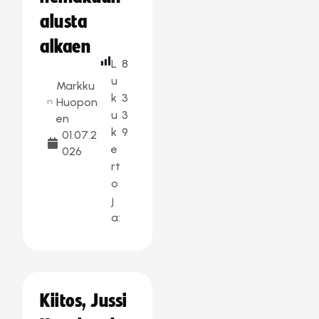
alusta
alkaen
L
8
u
Markku
k
3
Huopon
u
3
en
k
9
01.07.2
e
026
rt
o
j
a:
Kiitos, Jussi