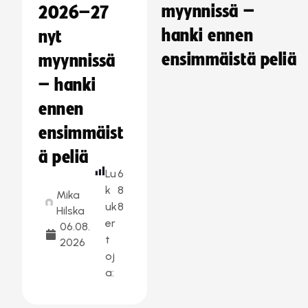
myynnissä –
2026–27
hanki ennen
nyt
ensimmäistä peliä
myynnissä
– hanki
ennen
ensimmäist
ä peliä
Lu
6
k
8
Mika
uk
8
Hilska
er
06.08.
t
2026
oj
a: