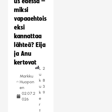
us edessä –
miksi
vapaaehtois
eksi
kannattaa
lähteä? Eija
ja Anu
kertovat
L
2
u
Markku
k
8
Huopon
u
3
en
k
9
02.07.2
e
026
r
t