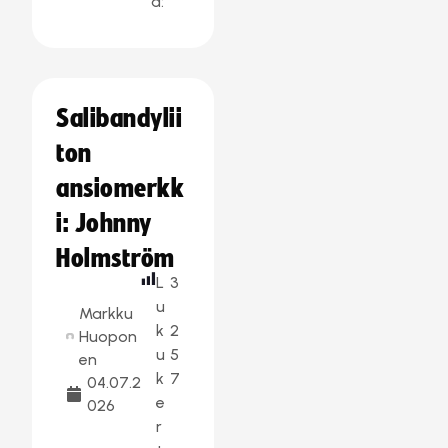
a:
Salibandylii
ton
ansiomerkk
i: Johnny
Holmström
L
3
u
Markku
k
2
Huopon
u
5
en
k
7
04.07.2
e
026
r