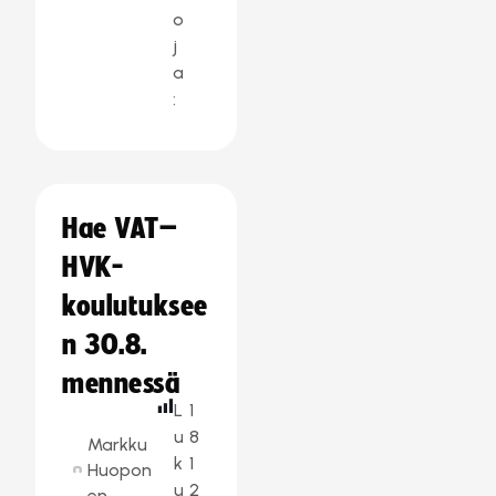
o
j
a
:
Hae VAT–
HVK-
koulutuksee
n 30.8.
mennessä
L
1
u
8
Markku
k
1
Huopon
u
2
en