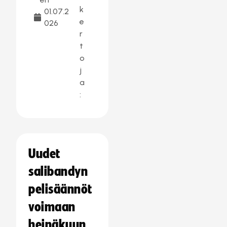
k
01.07.2
e
026
r
t
o
j
a
:
Uudet
salibandyn
pelisäännöt
voimaan
heinäkuun