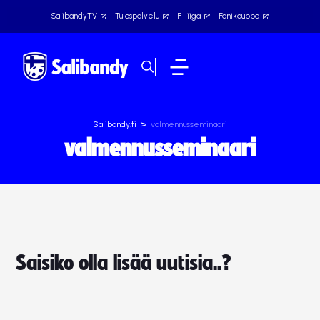
SalibandyTV
Tulospalvelu
F-liiga
Fanikauppa
>
Salibandy.fi
valmennusseminaari
valmennusseminaari
Saisiko olla lisää uutisia..?