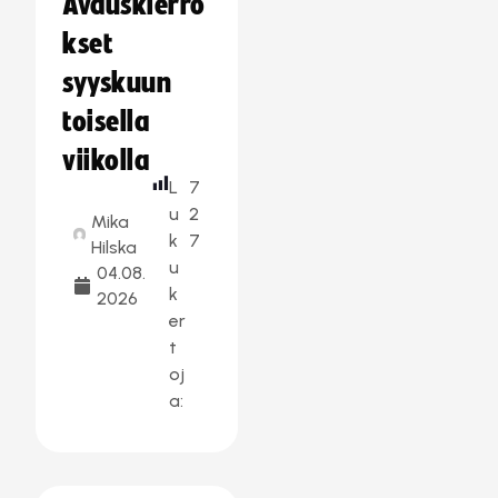
Avauskierro
kset
syyskuun
toisella
viikolla
L
7
u
2
Mika
k
7
Hilska
u
04.08.
k
2026
er
t
oj
a: