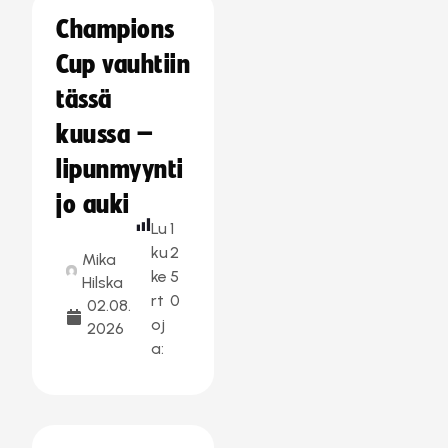
Champions
Cup vauhtiin
tässä
kuussa –
lipunmyynti
jo auki
Lu
1
ku
2
Mika
ke
5
Hilska
rt
0
02.08.
oj
2026
a: