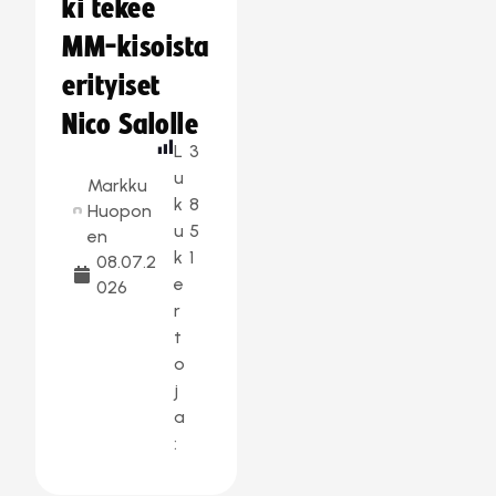
ki tekee
MM-kisoista
erityiset
Nico Salolle
L
3
u
Markku
k
8
Huopon
u
5
en
k
1
08.07.2
e
026
r
t
o
j
a
: