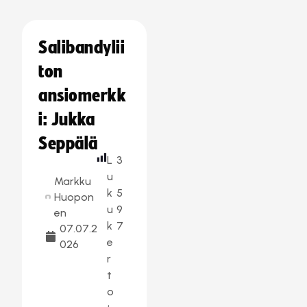
Salibandylii
ton
ansiomerkk
i: Jukka
Seppälä
L
3
u
Markku
k
5
Huopon
u
9
en
k
7
07.07.2
e
026
r
t
o