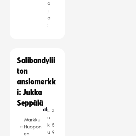
o
j
a
:
Salibandylii
ton
ansiomerkk
i: Jukka
Seppälä
L
3
u
Markku
k
5
Huopon
u
9
en