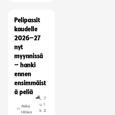
Pelipassit
kaudelle
2026–27
nyt
myynnissä
– hanki
ennen
ensimmäist
ä peliä
L
7
u
1
Mika
k
2
Hilska