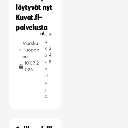
löytyvät nyt
Kuvat.fi-
palvelusta
L
4
u
Markku
k
2
Huopon
u
4
en
k
8
10.07.2
e
026
rt
o
j
a: