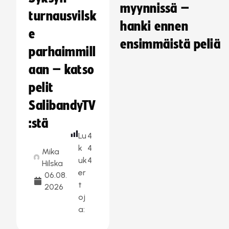
myynnissä –
turnausvilsk
hanki ennen
e
ensimmäistä peliä
parhaimmill
aan – katso
pelit
SalibandyTV
:stä
Lu
4
k
4
Mika
uk
4
Hilska
er
06.08.
t
2026
oj
a: