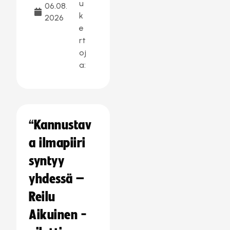
u
06.08.
k
2026
e
rt
oj
a:
“Kannustav
a ilmapiiri
syntyy
yhdessä –
Reilu
Aikuinen -