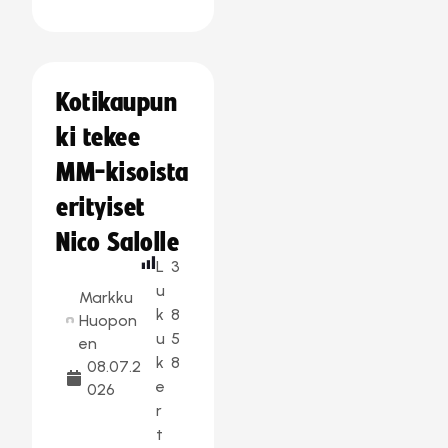
Kotikaupun
ki tekee
MM-kisoista
erityiset
Nico Salolle
L
3
u
Markku
k
8
Huopon
u
5
en
k
8
08.07.2
e
026
r
t