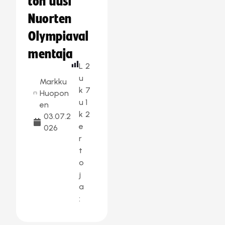
ton uusi
Nuorten
Olympiaval
mentaja
L
2
u
Markku
k
7
Huopon
u
1
en
k
2
03.07.2
e
026
r
t
o
j
a
: