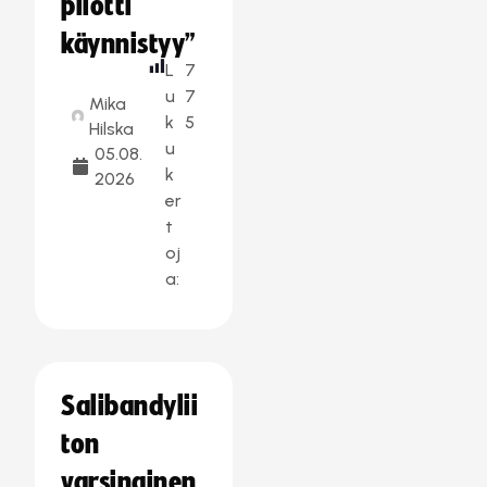
pilotti
käynnistyy”
L
7
u
7
Mika
k
5
Hilska
u
05.08.
k
2026
er
t
oj
a:
Salibandylii
ton
varsinainen