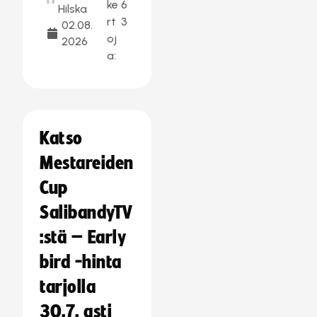
ke
6
Hilska
rt
3
02.08.
oj
2026
a:
Katso
Mestareiden
Cup
SalibandyTV
:stä – Early
bird -hinta
tarjolla
30.7. asti