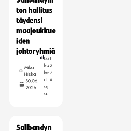
Salibandylii
ton hallitus
täydensi
maajoukkue
iden
johtoryhmiä
Lu
1
ku
2
Mika
ke
7
Hilska
rt
8
30.06.
oj
2026
a:
Salibandyn