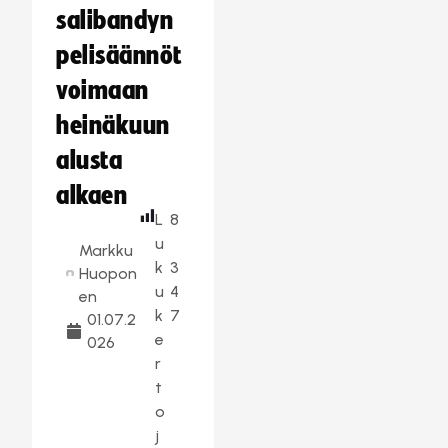
salibandyn
pelisäännöt
voimaan
heinäkuun
alusta
alkaen
L
8
u
Markku
k
3
Huopon
u
4
en
k
7
01.07.2
e
026
r
t
o
j