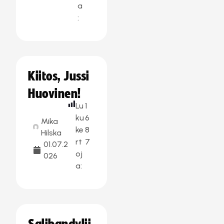
a
:
Kiitos, Jussi
Huovinen!
Lu
1
ku
6
Mika
ke
8
Hilska
rt
7
01.07.2
oj
026
a: