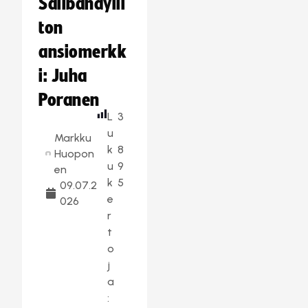
Salibandylii
ton
ansiomerkk
i: Juha
Poranen
L
3
u
Markku
k
8
Huopon
u
9
en
k
5
09.07.2
e
026
r
t
o
j
a
: