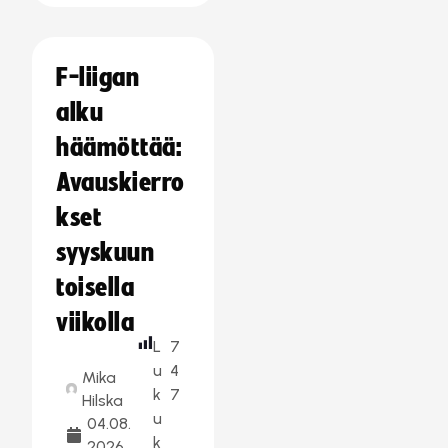
F-liigan
alku
häämöttää:
Avauskierro
kset
syyskuun
toisella
viikolla
L
7
u
4
Mika
k
7
Hilska
u
04.08.
k
2026