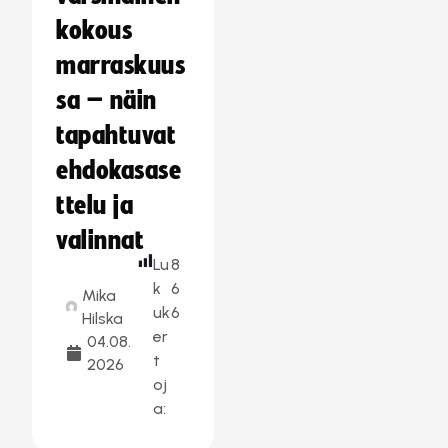
kokous
marraskuus
sa – näin
tapahtuvat
ehdokasase
ttelu ja
valinnat
Lu
8
k
6
Mika
uk
6
Hilska
er
04.08.
t
2026
oj
a: