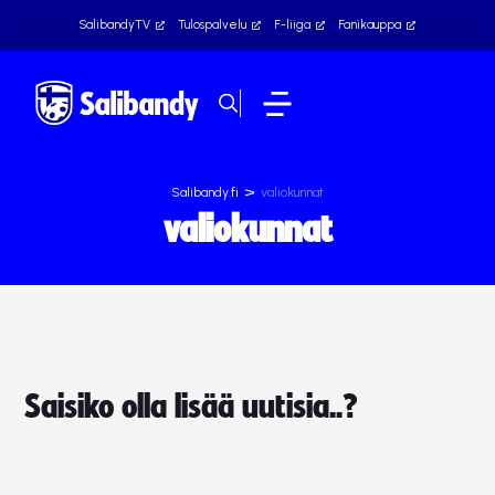
SalibandyTV
Tulospalvelu
F-liiga
Fanikauppa
>
Salibandy.fi
valiokunnat
valiokunnat
Saisiko olla lisää uutisia..?