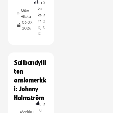
Lu
3
ku
Mika
ke
3
Hilska
rt
2
06.07.
oj
0
2026
a:
Salibandylii
ton
ansiomerkk
i: Johnny
Holmström
L
3
u
Markku