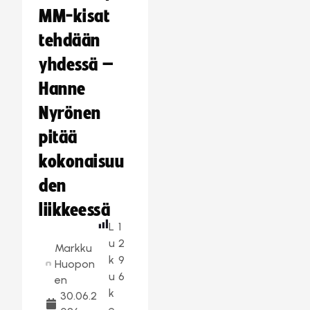
MM-kisat
tehdään
yhdessä –
Hanne
Nyrönen
pitää
kokonaisuu
den
liikkeessä
L
1
u
2
Markku
k
9
Huopon
u
6
en
k
30.06.2
e