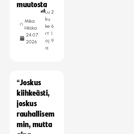
muutosta
Lu
2
ku
Mika
ke
6
Hilska
rt
1
24.07.
oj
9
2026
a:
“Joskus
kiihkeästi,
joskus
rauhallisem
min, mutta