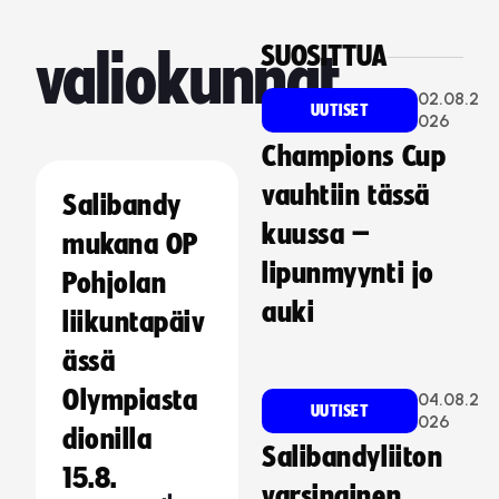
SUOSITTUA
valiokunnat
02.08.2
UUTISET
026
Champions Cup
vauhtiin tässä
Salibandy
kuussa –
mukana OP
lipunmyynti jo
Pohjolan
auki
liikuntapäiv
ässä
Olympiasta
04.08.2
UUTISET
026
dionilla
Salibandyliiton
15.8.
varsinainen