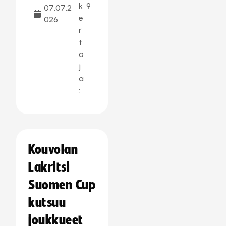
k
9
07.07.2
e
026
r
t
o
j
a
:
Kouvolan
Lakritsi
Suomen Cup
kutsuu
joukkueet