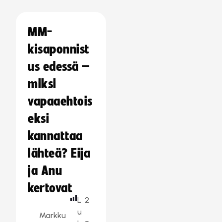
MM-
kisaponnist
us edessä –
miksi
vapaaehtois
eksi
kannattaa
lähteä? Eija
ja Anu
kertovat
L
2
u
Markku