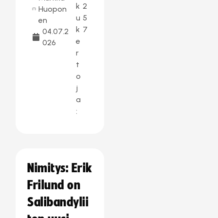
k
2
Huopon
u
5
en
k
7
04.07.2
e
026
r
t
o
j
a
:
Nimitys: Erik
Frilund on
Salibandylii