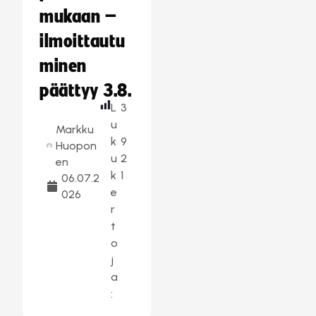
mukaan –
ilmoittautu
minen
päättyy 3.8.
L
3
u
Markku
k
9
Huopon
u
2
en
k
1
06.07.2
e
026
r
t
o
j
a
: