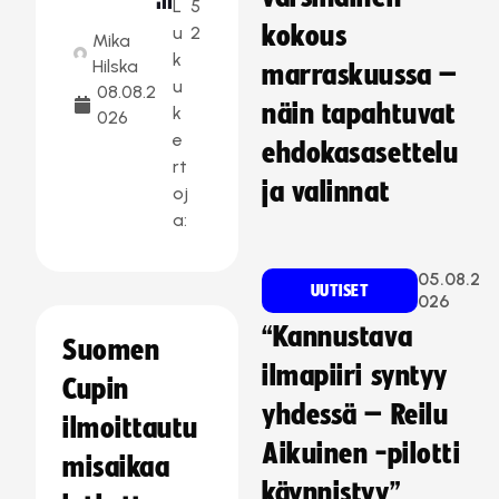
L
5
kokous
u
2
Mika
k
Hilska
marraskuussa –
u
08.08.2
näin tapahtuvat
k
026
e
ehdokasasettelu
rt
ja valinnat
oj
a:
05.08.2
UUTISET
026
“Kannustava
Suomen
ilmapiiri syntyy
Cupin
yhdessä – Reilu
ilmoittautu
Aikuinen -pilotti
misaikaa
käynnistyy”