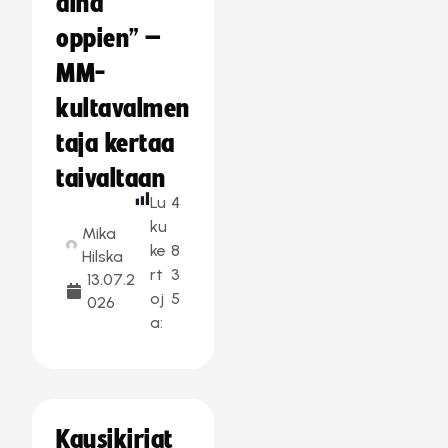
aina
oppien” –
MM-
kultavalmen
taja kertaa
taivaltaan
Lu
4
ku
Mika
ke
8
Hilska
rt
3
13.07.2
oj
5
026
a:
Kausikirjat