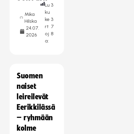
Lu
3
ku
Mika
ke
3
Hilska
rt
7
24.07.
oj
8
2026
a:
Suomen
naiset
leireilevät
Eerikkilässä
– ryhmään
kolme