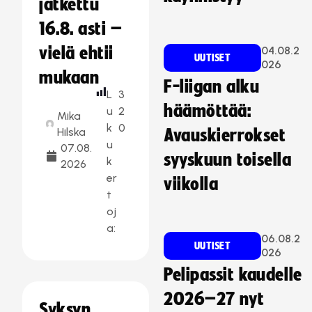
jatkettu
16.8. asti –
vielä ehtii
04.08.2
UUTISET
026
mukaan
F-liigan alku
L
3
häämöttää:
u
2
Mika
k
0
Hilska
Avauskierrokset
u
07.08.
syyskuun toisella
k
2026
er
viikolla
t
oj
a:
06.08.2
UUTISET
026
Pelipassit kaudelle
2026–27 nyt
Syksyn