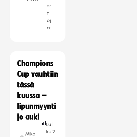
er
t
oj
a:
Champions
Cup vauhtiin
tässä
kuussa –
lipunmyynti
jo auki
Lu
1
ku
2
Mika