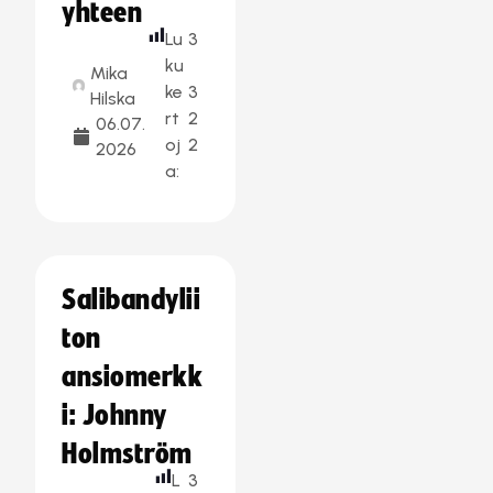
yhteen
Lu
3
ku
Mika
ke
3
Hilska
rt
2
06.07.
oj
2
2026
a:
Salibandylii
ton
ansiomerkk
i: Johnny
Holmström
L
3