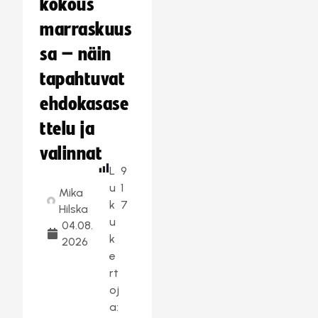
kokous
marraskuus
sa – näin
tapahtuvat
ehdokasase
ttelu ja
valinnat
L
9
u
1
Mika
k
7
Hilska
u
04.08.
k
2026
e
rt
oj
a: