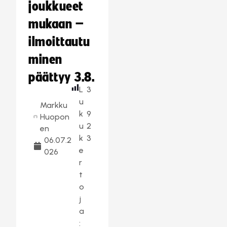
joukkueet
mukaan –
ilmoittautu
minen
päättyy 3.8.
L
3
u
Markku
k
9
Huopon
u
2
en
k
3
06.07.2
e
026
r
t
o
j
a
: