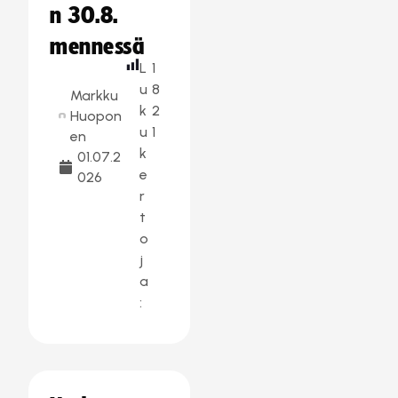
n 30.8.
mennessä
L
1
u
8
Markku
k
2
Huopon
u
1
en
k
01.07.2
e
026
r
t
o
j
a
: