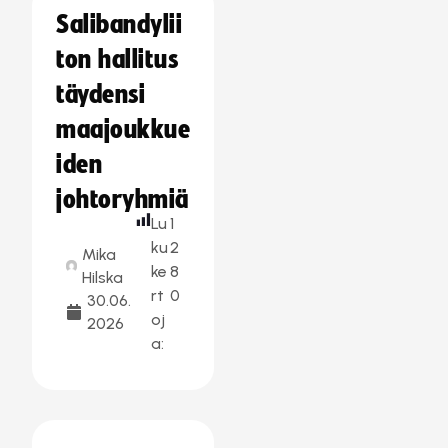
Salibandylii
ton hallitus
täydensi
maajoukkue
iden
johtoryhmiä
Lu
1
ku
2
Mika
ke
8
Hilska
rt
0
30.06.
oj
2026
a: