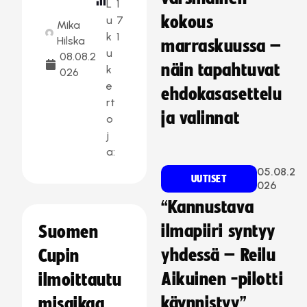
L
1
kokous
u
7
Mika
k
1
Hilska
marraskuussa –
u
08.08.2
näin tapahtuvat
k
026
e
ehdokasasettelu
rt
ja valinnat
o
j
a:
05.08.2
UUTISET
026
“Kannustava
ilmapiiri syntyy
Suomen
yhdessä – Reilu
Cupin
Aikuinen -pilotti
ilmoittautu
käynnistyy”
misaikaa