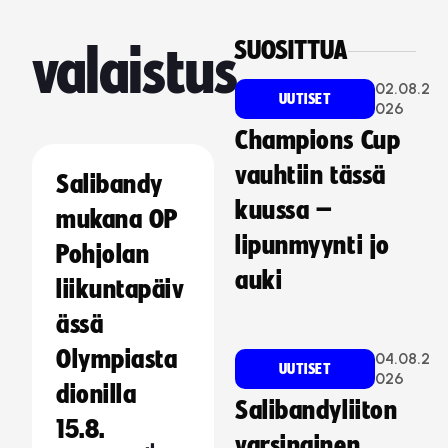
SUOSITTUA
valaistus
02.08.2
UUTISET
026
Champions Cup
vauhtiin tässä
Salibandy
kuussa –
mukana OP
lipunmyynti jo
Pohjolan
auki
liikuntapäiv
ässä
Olympiasta
04.08.2
UUTISET
026
dionilla
Salibandyliiton
15.8.
varsinainen