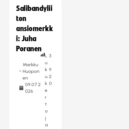
Salibandylii
ton
ansiomerkk
i: Juha
Poranen
L
3
u
Markku
k
9
Huopon
u
2
en
k
0
09.07.2
e
026
r
t
o
j
a