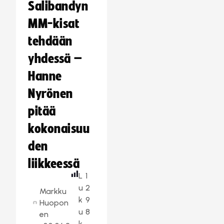
Salibandyn
MM-kisat
tehdään
yhdessä –
Hanne
Nyrönen
pitää
kokonaisuu
den
liikkeessä
L
1
u
2
Markku
k
9
Huopon
u
8
en
k