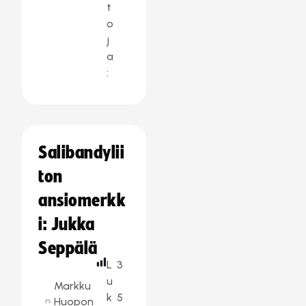
t
o
j
a
:
Salibandylii
ton
ansiomerkk
i: Jukka
Seppälä
L
3
u
Markku
k
5
Huopon