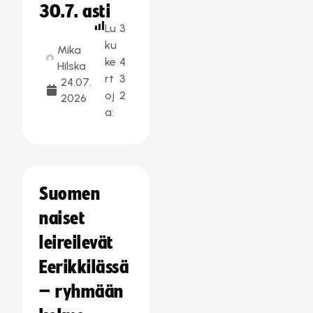
30.7. asti
Lu
3
ku
Mika
ke
4
Hilska
rt
3
24.07.
oj
2
2026
a:
Suomen
naiset
leireilevät
Eerikkilässä
– ryhmään