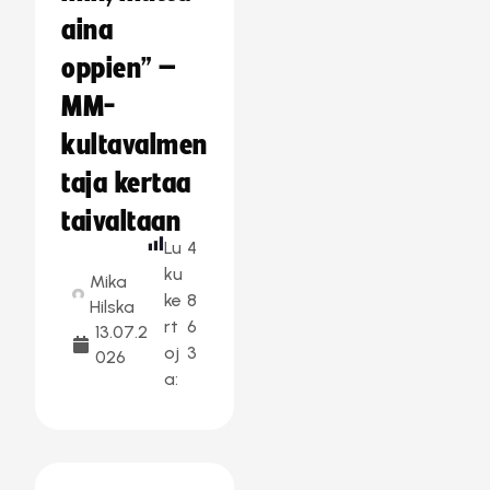
aina
oppien” –
MM-
kultavalmen
taja kertaa
taivaltaan
Lu
4
ku
Mika
ke
8
Hilska
rt
6
13.07.2
oj
3
026
a: