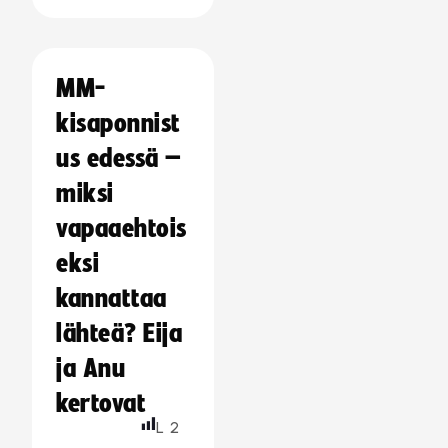
MM-
kisaponnist
us edessä –
miksi
vapaaehtois
eksi
kannattaa
lähteä? Eija
ja Anu
kertovat
L
2