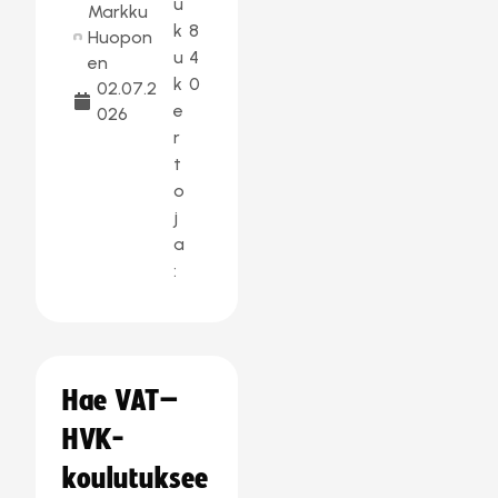
u
Markku
k
8
Huopon
u
4
en
k
0
02.07.2
e
026
r
t
o
j
a
:
Hae VAT–
HVK-
koulutuksee