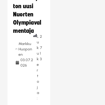
ton uusi
Nuorten
Olympiaval
mentaja
L
2
u
Markku
k
7
Huopon
u
1
en
k
3
03.07.2
e
026
r
t
o
j
a
: