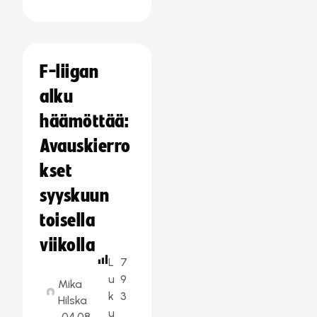
F-liigan
alku
häämöttää:
Avauskierro
kset
syyskuun
toisella
viikolla
L
7
u
9
Mika
k
3
Hilska
u
04.08.