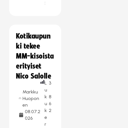
:
Kotikaupun
ki tekee
MM-kisoista
erityiset
Nico Salolle
L
3
u
Markku
k
8
Huopon
u
6
en
k
2
08.07.2
e
026
r