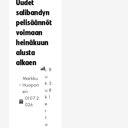
Uudet
salibandyn
pelisäännöt
voimaan
heinäkuun
alusta
alkaen
L
8
u
Markku
k
3
Huopon
u
8
en
k
1
01.07.2
e
026
r
t
o