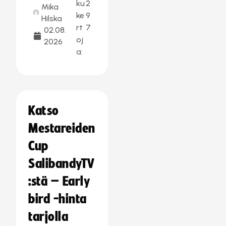
ku
2
Mika
ke
9
Hilska
rt
7
02.08.
oj
2026
a:
Katso
Mestareiden
Cup
SalibandyTV
:stä – Early
bird -hinta
tarjolla