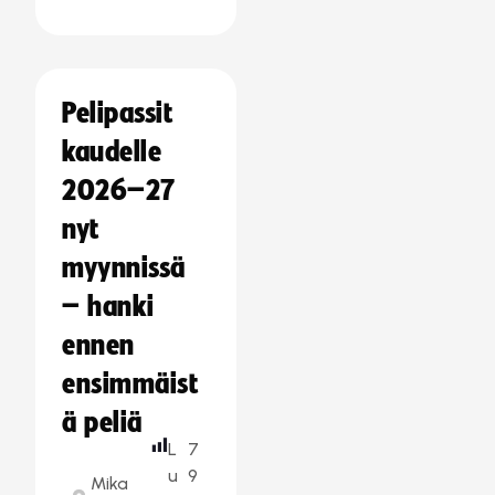
Pelipassit
kaudelle
2026–27
nyt
myynnissä
– hanki
ennen
ensimmäist
ä peliä
L
7
u
9
Mika