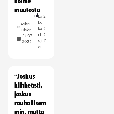
kolme
muutosta
Lu
2
ku
Mika
ke
6
Hilska
rt
6
24.07.
oj
7
2026
a:
“Joskus
kiihkeästi,
joskus
rauhallisem
min, mutta