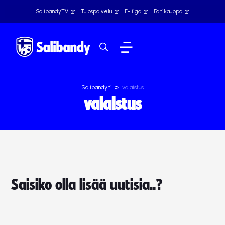
SalibandyTV
Tulospalvelu
F-liiga
Fanikauppa
>
Salibandy.fi
valaistus
valaistus
Saisiko olla lisää uutisia..?