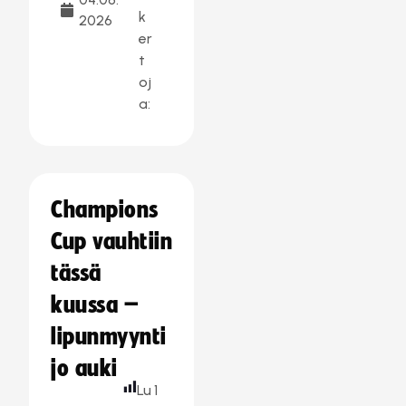
k
2026
er
t
oj
a:
Champions
Cup vauhtiin
tässä
kuussa –
lipunmyynti
jo auki
Lu
1