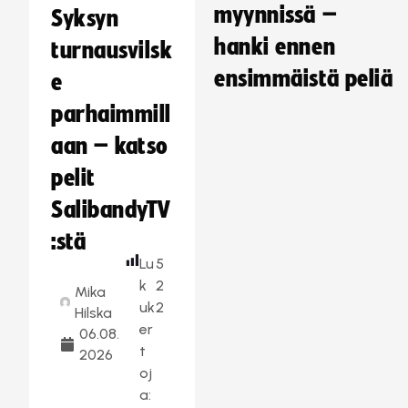
myynnissä –
Syksyn
hanki ennen
turnausvilsk
ensimmäistä peliä
e
parhaimmill
aan – katso
pelit
SalibandyTV
:stä
Lu
5
k
2
Mika
uk
2
Hilska
er
06.08.
t
2026
oj
a: