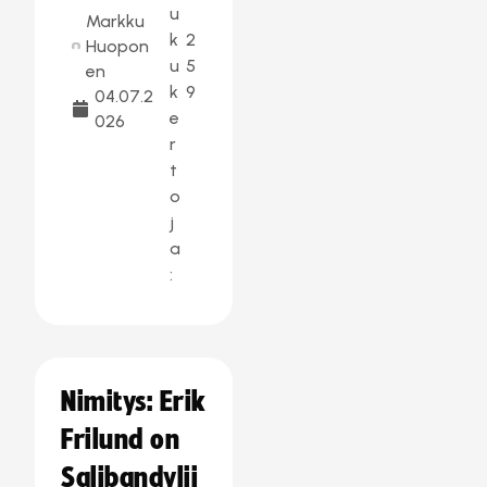
u
Markku
k
2
Huopon
u
5
en
k
9
04.07.2
e
026
r
t
o
j
a
:
Nimitys: Erik
Frilund on
Salibandylii