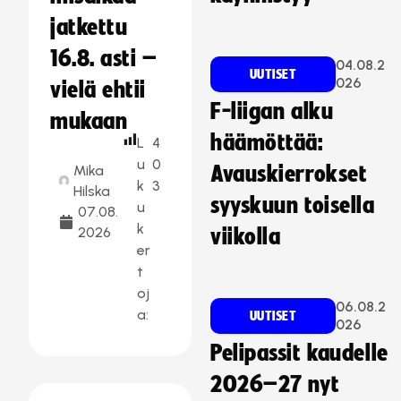
jatkettu
16.8. asti –
04.08.2
UUTISET
026
vielä ehtii
F-liigan alku
mukaan
häämöttää:
L
4
u
0
Mika
Avauskierrokset
k
3
Hilska
syyskuun toisella
u
07.08.
k
2026
viikolla
er
t
oj
06.08.2
a:
UUTISET
026
Pelipassit kaudelle
2026–27 nyt