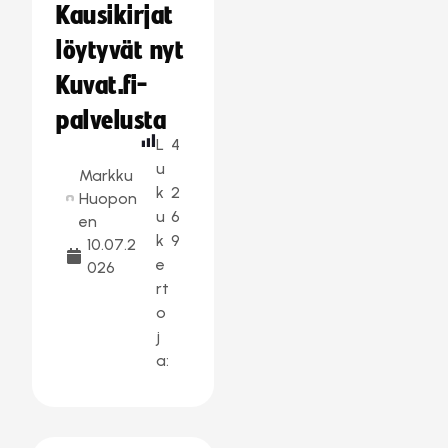
Kausikirjat
löytyvät nyt
Kuvat.fi-
palvelusta
L
4
u
Markku
k
2
Huopon
u
6
en
k
9
10.07.2
e
026
rt
o
j
a: