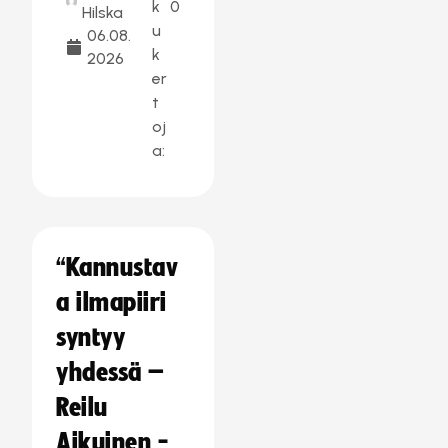
k
0
Hilska
u
06.08.
k
2026
er
t
oj
a:
“Kannustav
a ilmapiiri
syntyy
yhdessä –
Reilu
Aikuinen -