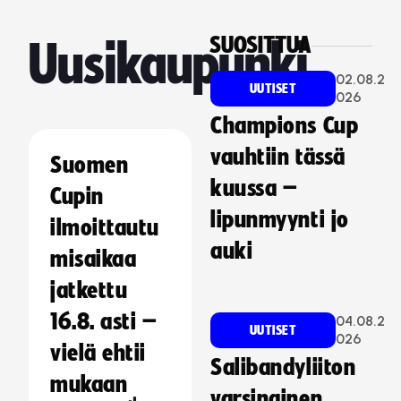
SUOSITTUA
Uusikaupunki
02.08.2
UUTISET
026
Champions Cup
vauhtiin tässä
Suomen
kuussa –
Cupin
lipunmyynti jo
ilmoittautu
auki
misaikaa
jatkettu
16.8. asti –
04.08.2
UUTISET
026
vielä ehtii
Salibandyliiton
mukaan
varsinainen