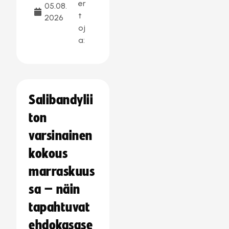
er
05.08.
t
2026
oj
a:
Salibandylii
ton
varsinainen
kokous
marraskuus
sa – näin
tapahtuvat
ehdokasase