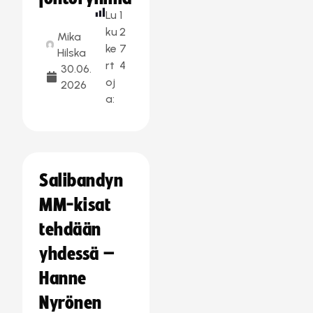
Lu
1
ku
2
Mika
ke
7
Hilska
rt
4
30.06.
oj
2026
a:
Salibandyn
MM-kisat
tehdään
yhdessä –
Hanne
Nyrönen