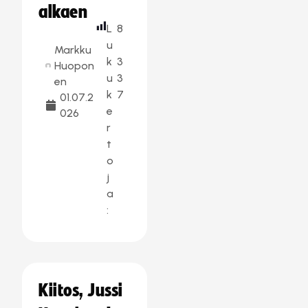
alkaen
L
8
u
Markku
k
3
Huopon
u
3
en
k
7
01.07.2
e
026
r
t
o
j
a
:
Kiitos, Jussi