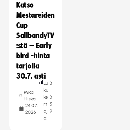
Katso
Mestareiden
Cup
SalibandyTV
:stä – Early
bird -hinta
tarjolla
30.7. asti
Lu
3
ku
Mika
ke
3
Hilska
rt
5
24.07.
oj
9
2026
a: