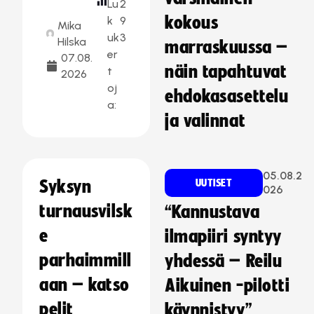
Lu
2
kokous
k
9
Mika
uk
3
Hilska
marraskuussa –
er
07.08.
näin tapahtuvat
t
2026
oj
ehdokasasettelu
a:
ja valinnat
05.08.2
Syksyn
UUTISET
026
turnausvilsk
“Kannustava
e
ilmapiiri syntyy
parhaimmill
yhdessä – Reilu
aan – katso
Aikuinen -pilotti
pelit
käynnistyy”