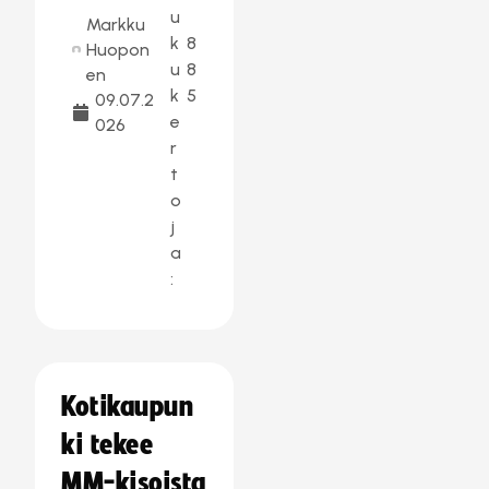
u
Markku
k
8
Huopon
u
8
en
k
5
09.07.2
e
026
r
t
o
j
a
:
Kotikaupun
ki tekee
MM-kisoista