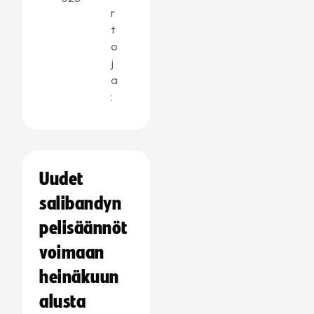
r
t
o
j
a
:
Uudet
salibandyn
pelisäännöt
voimaan
heinäkuun
alusta