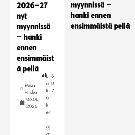
myynnissä –
2026–27
hanki ennen
nyt
ensimmäistä peliä
myynnissä
– hanki
ennen
ensimmäist
ä peliä
L
6
u
8
Mika
k
7
Hilska
u
06.08.
k
2026
er
t
oj
a: