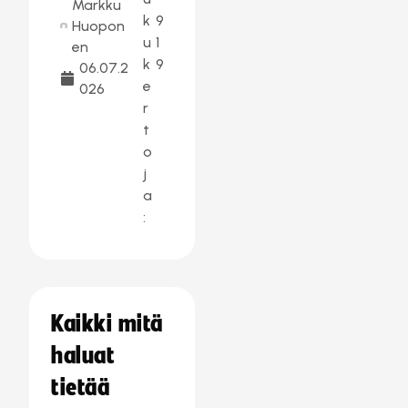
Markku
k
9
Huopon
u
1
en
k
9
06.07.2
e
026
r
t
o
j
a
:
Kaikki mitä
haluat
tietää