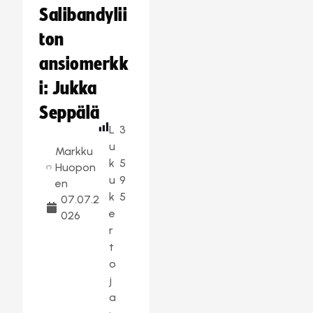
Salibandylii
ton
ansiomerkk
i: Jukka
Seppälä
L
3
u
Markku
k
5
Huopon
u
9
en
k
5
07.07.2
e
026
r
t
o
j
a