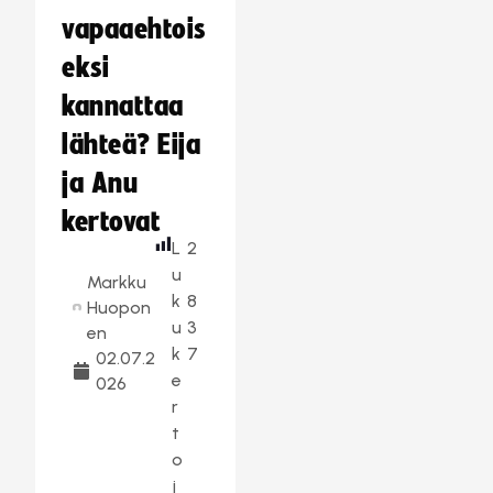
vapaaehtois
eksi
kannattaa
lähteä? Eija
ja Anu
kertovat
L
2
u
Markku
k
8
Huopon
u
3
en
k
7
02.07.2
e
026
r
t
o
j