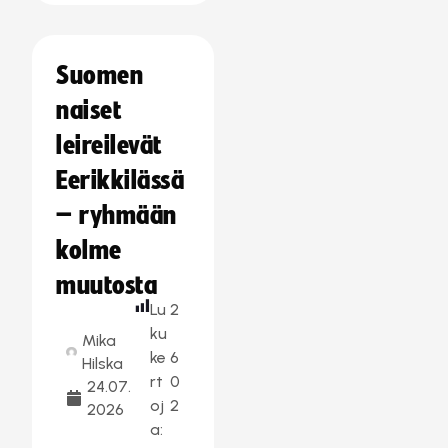
Suomen
naiset
leireilevät
Eerikkilässä
– ryhmään
kolme
muutosta
Lu
2
ku
Mika
ke
6
Hilska
rt
0
24.07.
oj
2
2026
a: