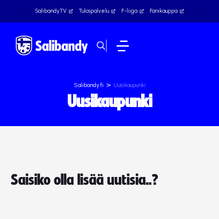
SalibandyTV
Tulospalvelu
F-liiga
Fanikauppa
>
Salibandy.fi
Uusikaupunki
Uusikaupunki
Saisiko olla lisää uutisia..?