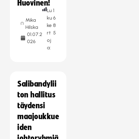
Huovinen!
Lu
1
ku
6
Mika
ke
8
Hilska
rt
5
01.07.2
oj
026
a:
Salibandylii
ton hallitus
täydensi
maajoukkue
iden
johtoryhmiä