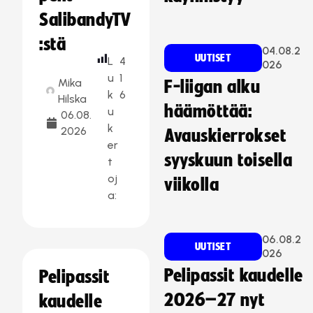
SalibandyTV
:stä
04.08.2
UUTISET
L
4
026
u
1
Mika
F-liigan alku
k
6
Hilska
häämöttää:
u
06.08.
k
2026
Avauskierrokset
er
syyskuun toisella
t
oj
viikolla
a:
06.08.2
UUTISET
026
Pelipassit kaudelle
Pelipassit
2026–27 nyt
kaudelle