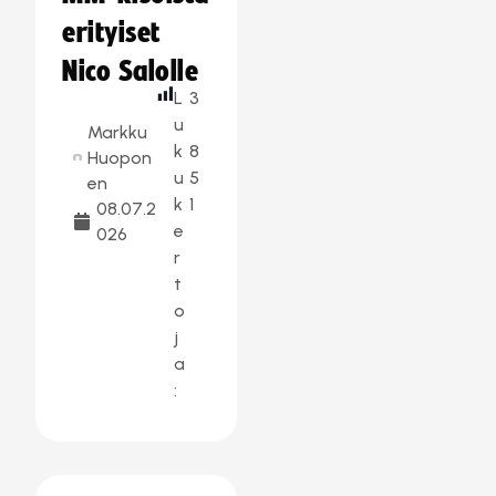
erityiset
Nico Salolle
L
3
u
Markku
k
8
Huopon
u
5
en
k
1
08.07.2
e
026
r
t
o
j
a
: