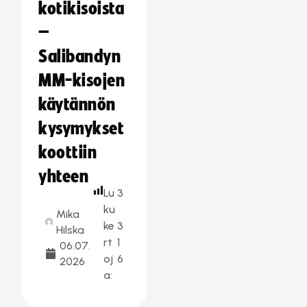
kotikisoista
–
Salibandyn
MM-kisojen
käytännön
kysymykset
koottiin
yhteen
Lu
3
ku
Mika
ke
3
Hilska
rt
1
06.07.
oj
6
2026
a: