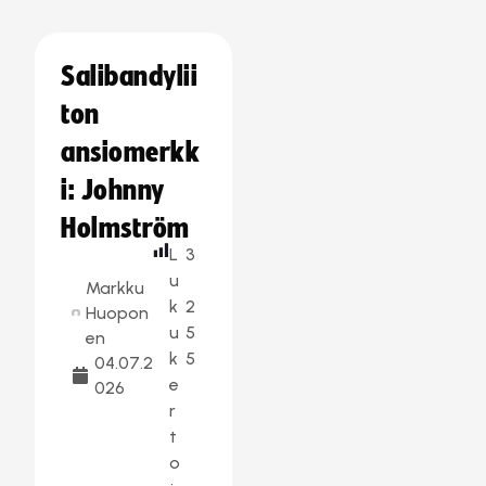
Salibandylii
ton
ansiomerkk
i: Johnny
Holmström
L
3
u
Markku
k
2
Huopon
u
5
en
k
5
04.07.2
e
026
r
t
o