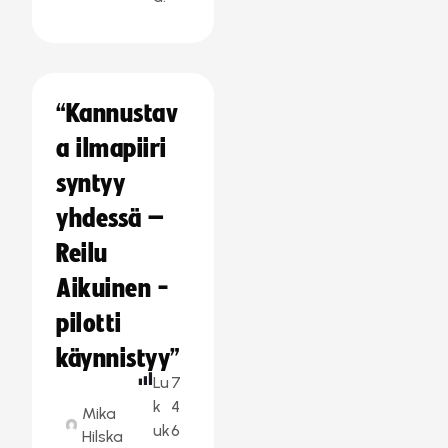
“Kannustav
a ilmapiiri
syntyy
yhdessä –
Reilu
Aikuinen -
pilotti
käynnistyy”
Lu
7
k
4
Mika
uk
6
Hilska