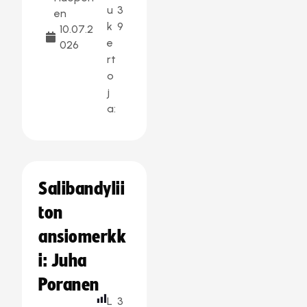
u
3
en
k
9
10.07.2
e
026
rt
o
j
a:
Salibandylii
ton
ansiomerkk
i: Juha
Poranen
L
3