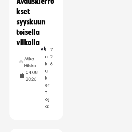
Avauskierro
kset
syyskuun
toisella
viikolla
L
7
u
2
Mika
k
6
Hilska
u
04.08.
k
2026
er
t
oj
a: