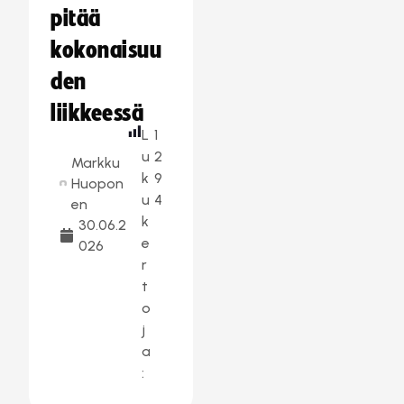
pitää
kokonaisuu
den
liikkeessä
L
1
u
2
Markku
k
9
Huopon
u
4
en
k
30.06.2
e
026
r
t
o
j
a
: