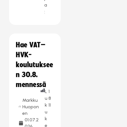
a
:
Hae VAT–
HVK-
koulutuksee
n 30.8.
mennessä
L
1
u
8
Markku
k
11
Huopon
u
en
k
01.07.2
e
026