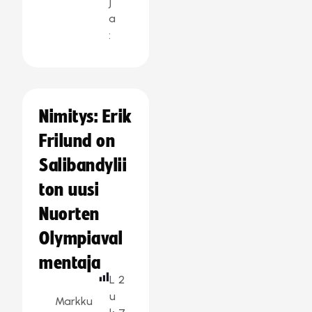
j
a
:
Nimitys: Erik
Frilund on
Salibandylii
ton uusi
Nuorten
Olympiaval
mentaja
L
2
u
Markku