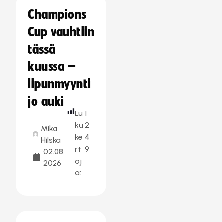
Champions
Cup vauhtiin
tässä
kuussa –
lipunmyynti
jo auki
Lu
1
ku
2
Mika
ke
4
Hilska
rt
9
02.08.
oj
2026
a: