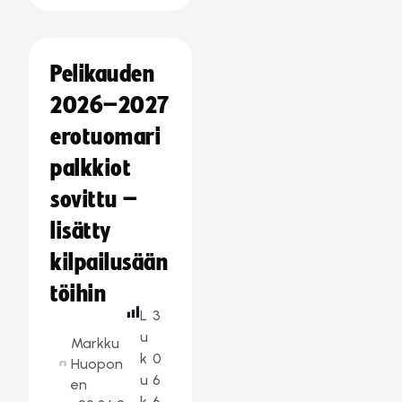
Pelikauden
2026–2027
erotuomari
palkkiot
sovittu –
lisätty
kilpailusään
töihin
L
3
u
Markku
k
0
Huopon
u
6
en
k
6