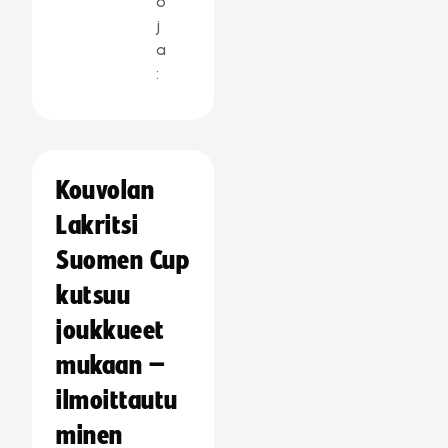
o
j
a
:
Kouvolan
Lakritsi
Suomen Cup
kutsuu
joukkueet
mukaan –
ilmoittautu
minen