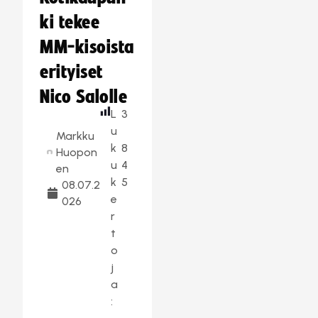
ki tekee
MM-kisoista
erityiset
Nico Salolle
L
3
u
Markku
k
8
Huopon
u
4
en
k
5
08.07.2
e
026
r
t
o
j
a
: