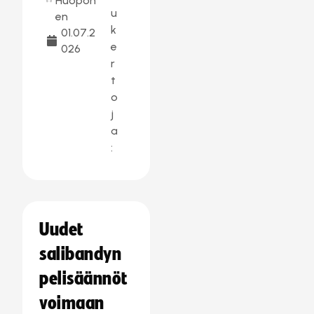
Huopon
u
en
k
01.07.2
e
026
r
t
o
j
a
:
Uudet
salibandyn
pelisäännöt
voimaan