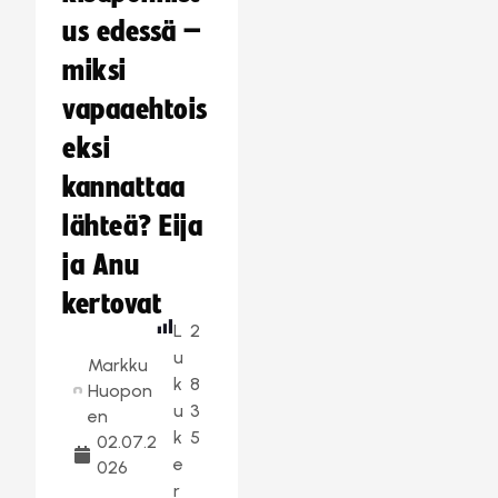
us edessä –
miksi
vapaaehtois
eksi
kannattaa
lähteä? Eija
ja Anu
kertovat
L
2
u
Markku
k
8
Huopon
u
3
en
k
5
02.07.2
e
026
r