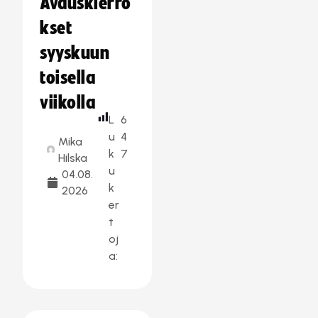
Avauskierro
kset
syyskuun
toisella
viikolla
L
6
u
4
Mika
k
7
Hilska
u
04.08.
k
2026
er
t
oj
a: