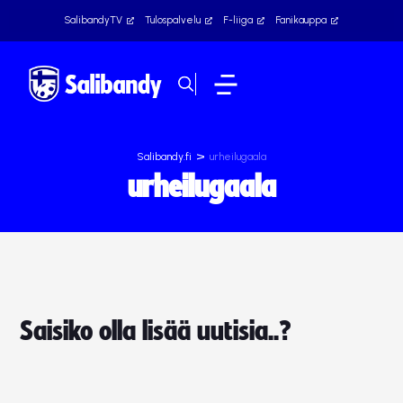
SalibandyTV
Tulospalvelu
F-liiga
Fanikauppa
>
Salibandy.fi
urheilugaala
urheilugaala
Saisiko olla lisää uutisia..?