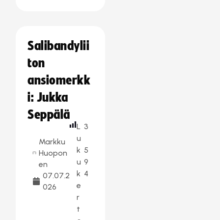
Salibandylii
ton
ansiomerkk
i: Jukka
Seppälä
L
3
u
Markku
k
5
Huopon
u
9
en
k
4
07.07.2
e
026
r
t