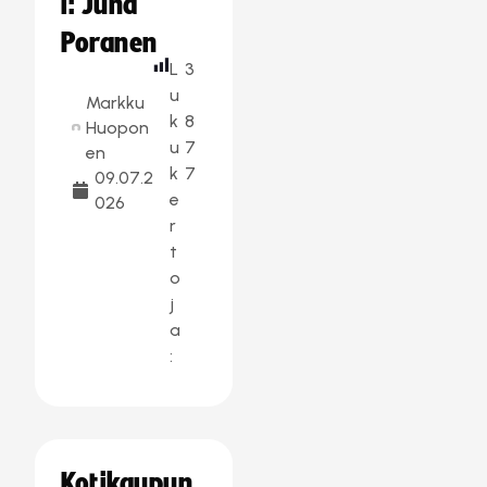
i: Juha
Poranen
L
3
u
Markku
k
8
Huopon
u
7
en
k
7
09.07.2
e
026
r
t
o
j
a
:
Kotikaupun