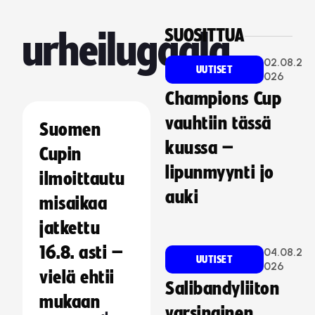
SUOSITTUA
urheilugaala
02.08.2
UUTISET
026
Champions Cup
vauhtiin tässä
Suomen
kuussa –
Cupin
lipunmyynti jo
ilmoittautu
auki
misaikaa
jatkettu
16.8. asti –
04.08.2
UUTISET
026
vielä ehtii
Salibandyliiton
mukaan
varsinainen