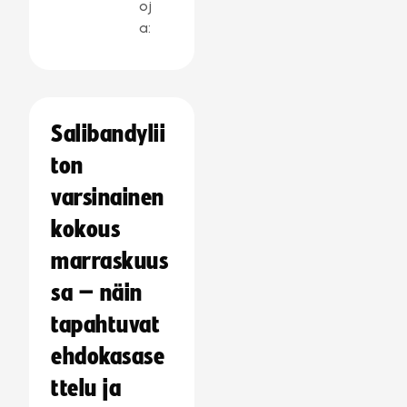
oj
a:
Salibandylii
ton
varsinainen
kokous
marraskuus
sa – näin
tapahtuvat
ehdokasase
ttelu ja