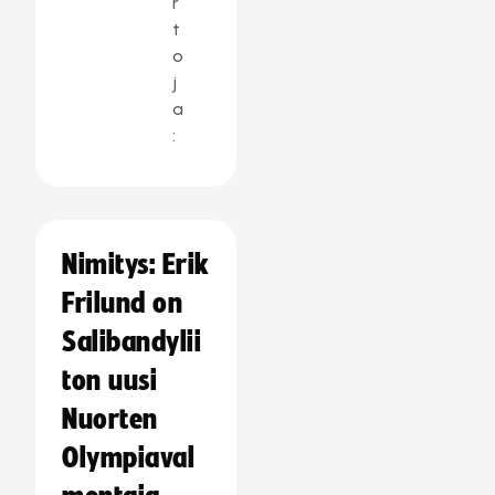
r
t
o
j
a
:
Nimitys: Erik
Frilund on
Salibandylii
ton uusi
Nuorten
Olympiaval