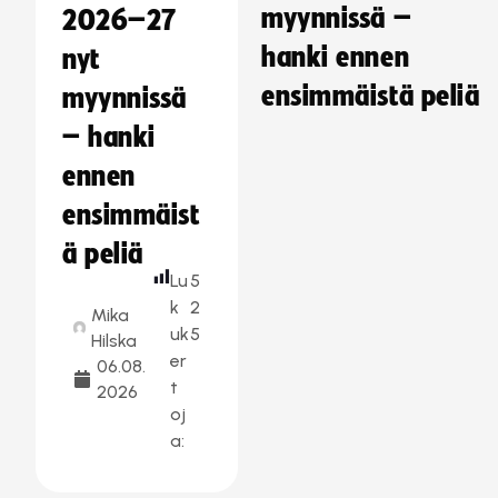
myynnissä –
2026–27
hanki ennen
nyt
ensimmäistä peliä
myynnissä
– hanki
ennen
ensimmäist
ä peliä
Lu
5
k
2
Mika
uk
5
Hilska
er
06.08.
t
2026
oj
a: