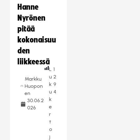
Hanne
Nyrönen
pitää
kokonaisuu
den
liikkeessä
L
1
u
2
Markku
k
9
Huopon
u
4
en
k
30.06.2
e
026
r
t
o
j