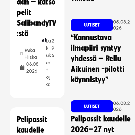
aan – katso
pelit
SalibandyTV
05.08.2
UUTISET
026
:stä
“Kannustava
Lu
2
ilmapiiri syntyy
k
9
Mika
uk
6
Hilska
yhdessä – Reilu
er
06.08.
Aikuinen -pilotti
t
2026
oj
käynnistyy”
a:
06.08.2
UUTISET
026
Pelipassit kaudelle
Pelipassit
2026–27 nyt
kaudelle