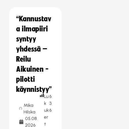
“Kannustav
a ilmapiiri
syntyy
yhdessä –
Reilu
Aikuinen -
pilotti
käynnistyy”
Lu
6
k
3
Mika
uk
6
Hilska
er
05.08.
t
2026