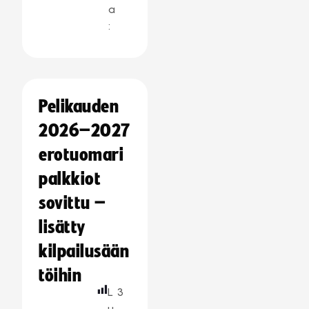
a
:
Pelikauden
2026–2027
erotuomari
palkkiot
sovittu –
lisätty
kilpailusään
töihin
L
3
u