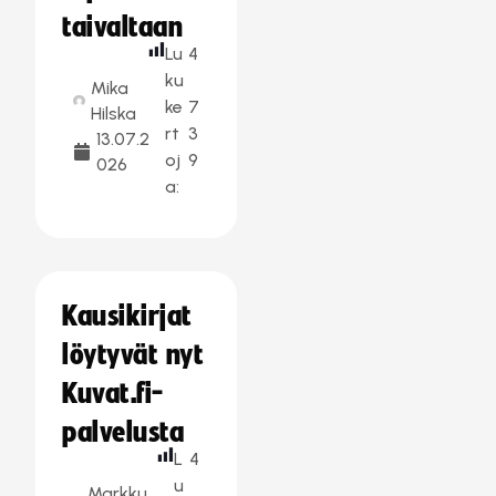
taivaltaan
Lu
4
ku
Mika
ke
7
Hilska
rt
3
13.07.2
oj
9
026
a:
Kausikirjat
löytyvät nyt
Kuvat.fi-
palvelusta
L
4
u
Markku