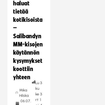
haluat
tietää
kotikisoista
–
Salibandyn
MM-kisojen
käytännön
kysymykset
koottiin
yhteen
Lu
3
ku
Mika
ke
3
Hilska
rt
1
06.07.