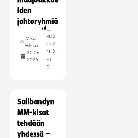
maajoukkue
iden
johtoryhmiä
Lu
1
ku
2
Mika
ke
7
Hilska
rt
3
30.06.
oj
2026
a:
Salibandyn
MM-kisat
tehdään
yhdessä –