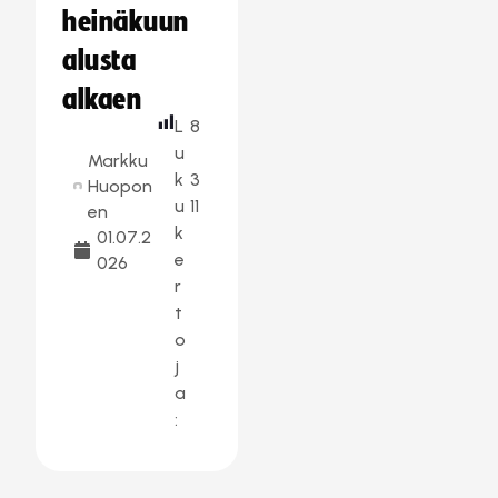
heinäkuun
alusta
alkaen
L
8
u
Markku
k
3
Huopon
u
11
en
k
01.07.2
e
026
r
t
o
j
a
: