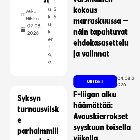
L
1
kokous
u
5
Mika
k
6
Hilska
marraskuussa –
u
07.08.
näin tapahtuvat
k
2026
er
ehdokasasettelu
t
ja valinnat
oj
a:
04.08.2
UUTISET
026
F-liigan alku
Syksyn
häämöttää:
turnausvilsk
Avauskierrokset
e
syyskuun toisella
parhaimmill
viikolla