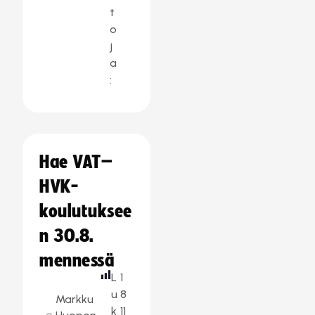
t
o
j
a
:
Hae VAT–
HVK-
koulutuksee
n 30.8.
mennessä
L
1
u
8
Markku
k
11