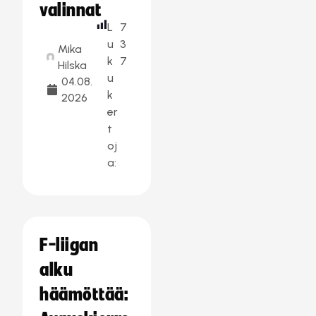
valinnat
L
7
u
3
Mika
k
7
Hilska
u
04.08.
k
2026
er
t
oj
a:
F-liigan
alku
häämöttää: