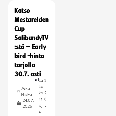
Katso
Mestareiden
Cup
SalibandyTV
:stä – Early
bird -hinta
tarjolla
30.7. asti
Lu
3
ku
Mika
ke
2
Hilska
rt
8
24.07.
oj
5
2026
a: