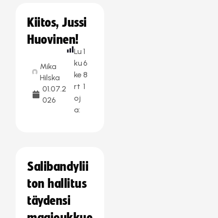
Kiitos, Jussi
Huovinen!
Lu
1
ku
6
Mika
ke
8
Hilska
rt
1
01.07.2
oj
026
a:
Salibandylii
ton hallitus
täydensi