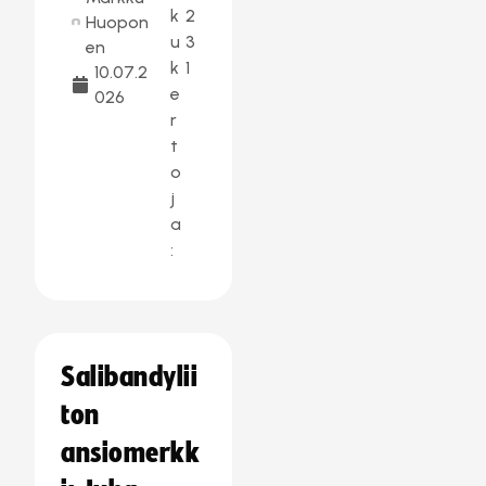
k
2
Huopon
u
3
en
k
1
10.07.2
e
026
r
t
o
j
a
:
Salibandylii
ton
ansiomerkk