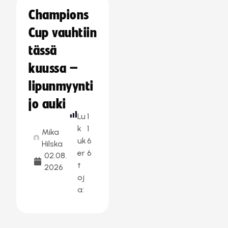
Champions
Cup vauhtiin
tässä
kuussa –
lipunmyynti
jo auki
Lu
1
k
1
Mika
uk
6
Hilska
er
6
02.08.
t
2026
oj
a: