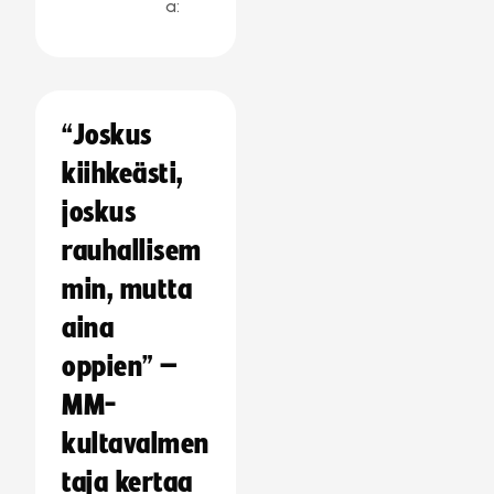
a:
“Joskus
kiihkeästi,
joskus
rauhallisem
min, mutta
aina
oppien” –
MM-
kultavalmen
taja kertaa