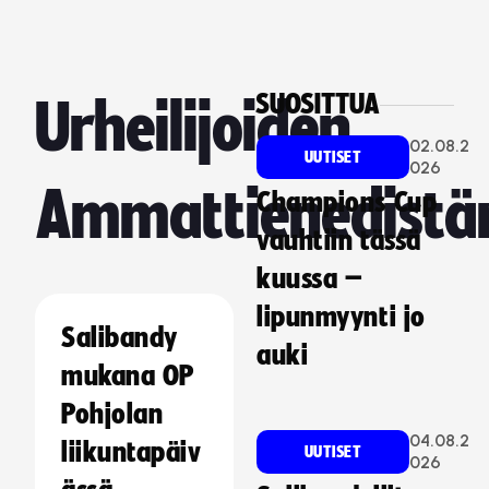
SUOSITTUA
Urheilijoiden
02.08.2
UUTISET
026
Ammattienedistä
Champions Cup
vauhtiin tässä
kuussa –
lipunmyynti jo
Salibandy
auki
mukana OP
Pohjolan
04.08.2
liikuntapäiv
UUTISET
026