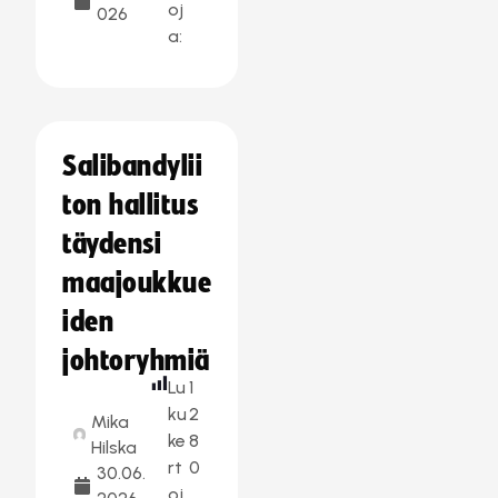
oj
026
a:
Salibandylii
ton hallitus
täydensi
maajoukkue
iden
johtoryhmiä
Lu
1
ku
2
Mika
ke
8
Hilska
rt
0
30.06.
oj