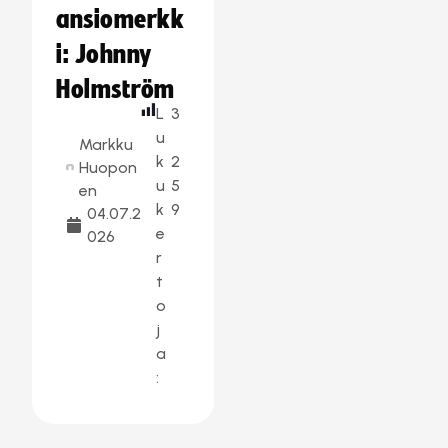
ansiomerkk
i: Johnny
Holmström
L
3
u
Markku
k
2
Huopon
u
5
en
k
9
04.07.2
e
026
r
t
o
j
a
: