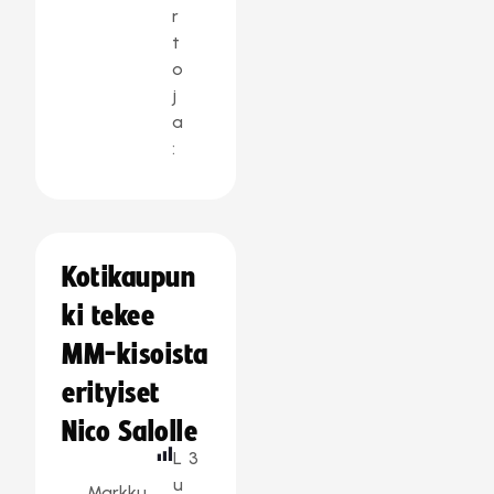
r
t
o
j
a
:
Kotikaupun
ki tekee
MM-kisoista
erityiset
Nico Salolle
L
3
u
Markku