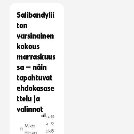
Salibandylii
ton
varsinainen
kokous
marraskuus
sa – näin
tapahtuvat
ehdokasase
ttelu ja
valinnat
Lu
8
k
9
Mika
uk
8
Hilska