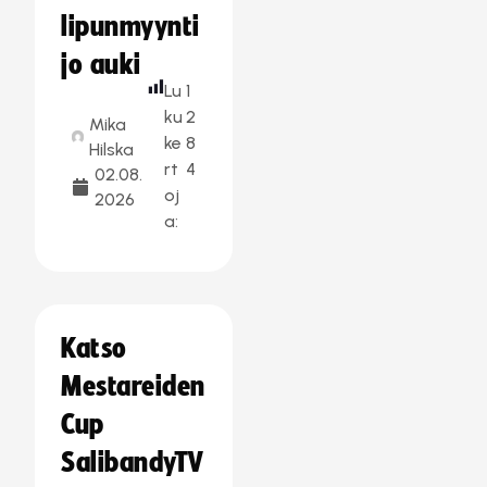
lipunmyynti
jo auki
Lu
1
ku
2
Mika
ke
8
Hilska
rt
4
02.08.
oj
2026
a:
Katso
Mestareiden
Cup
SalibandyTV