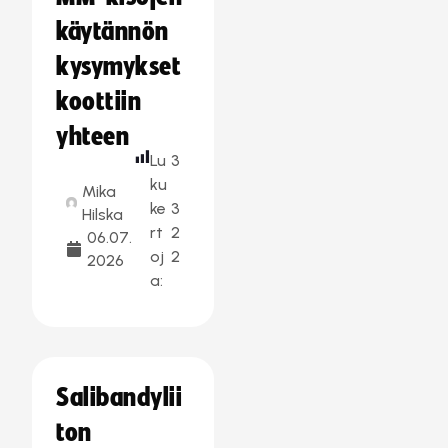
käytännön
kysymykset
koottiin
yhteen
Lu
3
ku
Mika
ke
3
Hilska
rt
2
06.07.
oj
2
2026
a:
Salibandylii
ton