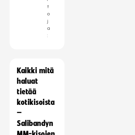
t
o
j
a
:
Kaikki mitä
haluat
tietää
kotikisoista
–
Salibandyn
MM-kisojen