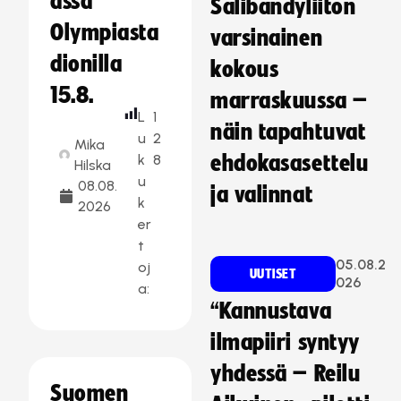
ässä
Salibandyliiton
Olympiasta
varsinainen
dionilla
kokous
15.8.
marraskuussa –
L
1
näin tapahtuvat
u
2
Mika
k
8
ehdokasasettelu
Hilska
u
08.08.
ja valinnat
k
2026
er
t
05.08.2
oj
UUTISET
026
a:
“Kannustava
ilmapiiri syntyy
yhdessä – Reilu
Suomen