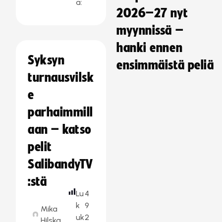
a:
2026–27 nyt
myynnissä –
hanki ennen
Syksyn
ensimmäistä peliä
turnausvilsk
e
parhaimmill
aan – katso
pelit
SalibandyTV
:stä
Lu
4
k
9
Mika
uk
2
Hilska