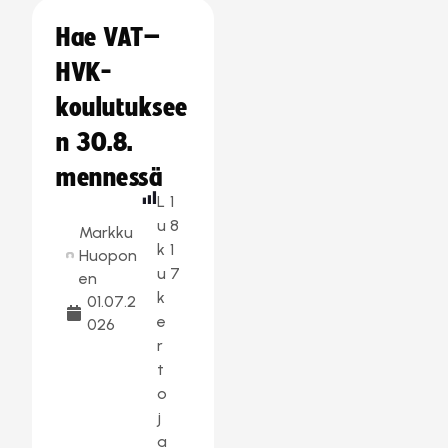
Hae VAT–
HVK-
koulutuksee
n 30.8.
mennessä
L
1
u
8
Markku
k
1
Huopon
u
7
en
k
01.07.2
e
026
r
t
o
j
a