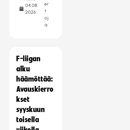
er
04.08.
t
2026
oj
a:
F-liigan
alku
häämöttää:
Avauskierro
kset
syyskuun
toisella