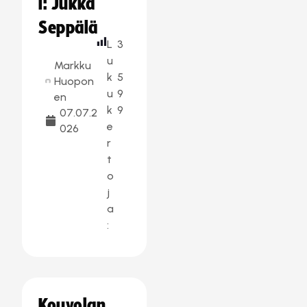
i: Jukka
Seppälä
L
3
u
Markku
k
5
Huopon
u
9
en
k
9
07.07.2
e
026
r
t
o
j
a
:
Kouvolan