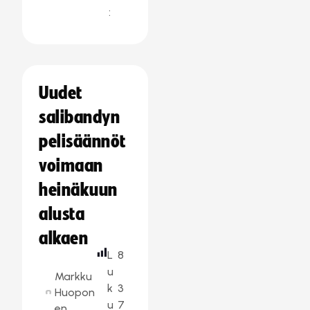
:
Uudet
salibandyn
pelisäännöt
voimaan
heinäkuun
alusta
alkaen
L
8
u
Markku
k
3
Huopon
u
7
en