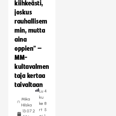
kiihkeästi,
joskus
rauhallisem
min, mutta
aina
oppien” –
MM-
kultavalmen
taja kertaa
taivaltaan
Lu
4
ku
Mika
ke
8
Hilska
rt
5
13.07.2
oj
1