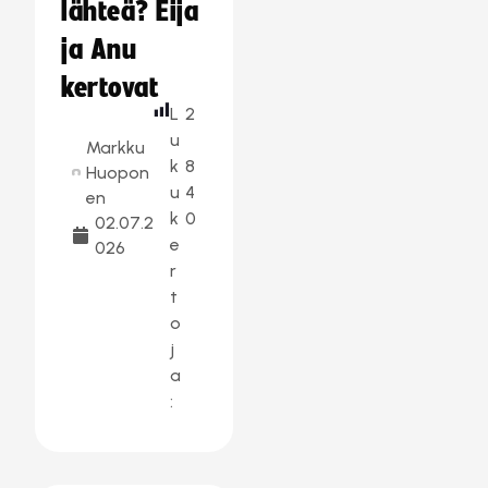
lähteä? Eija
ja Anu
kertovat
L
2
u
Markku
k
8
Huopon
u
4
en
k
0
02.07.2
e
026
r
t
o
j
a
: