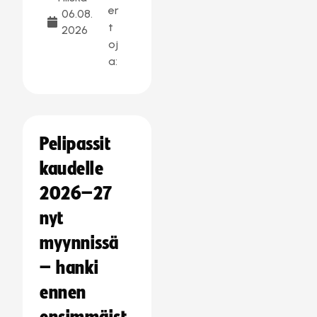
er
06.08.
t
2026
oj
a:
Pelipassit
kaudelle
2026–27
nyt
myynnissä
– hanki
ennen