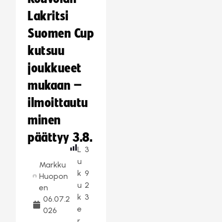
Lakritsi
Suomen Cup
kutsuu
joukkueet
mukaan –
ilmoittautu
minen
päättyy 3.8.
L
3
u
Markku
k
9
Huopon
u
2
en
k
3
06.07.2
e
026
r