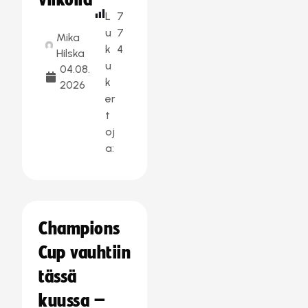
viikolla
L
7
u
7
Mika
k
4
Hilska
u
04.08.
k
2026
er
t
oj
a:
Champions
Cup vauhtiin
tässä
kuussa –