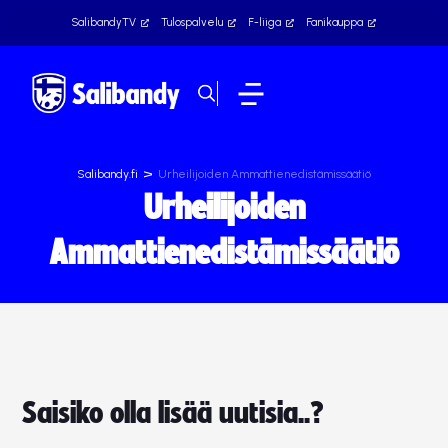
SalibandyTV
Tulospalvelu
F-liiga
Fanikauppa
>
Salibandy.fi
Urheilijoiden Ammattienedistämissäätiö
Urheilijoiden
Ammattienedistämissäätiö
Saisiko olla lisää uutisia..?