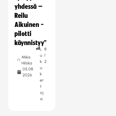
yhdessä –
Reilu
Aikuinen -
pilotti
käynnistyy”
L
8
u
1
Mika
k
2
Hilska
u
05.08.
k
2026
er
t
oj
a: