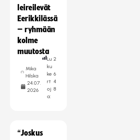
leireilevät
Eerikkilässä
– ryhmään
kolme
muutosta
Lu
2
ku
Mika
ke
6
Hilska
rt
4
24.07.
oj
8
2026
a:
“Joskus