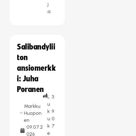
j
a:
Salibandylii
ton
ansiomerkk
i: Juha
Poranen
L
3
u
Markku
k
9
Huopon
u
0
en
k
7
09.07.2
e
026