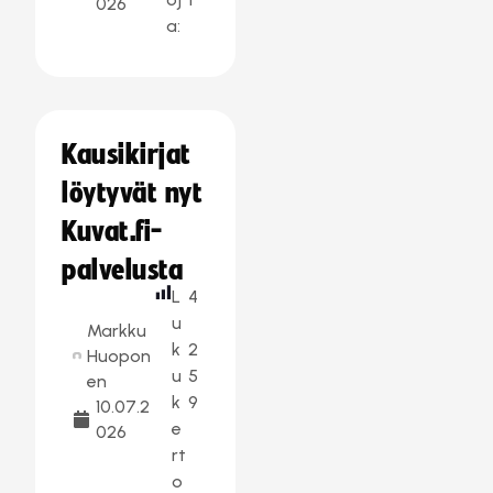
026
a:
Kausikirjat
löytyvät nyt
Kuvat.fi-
palvelusta
L
4
u
Markku
k
2
Huopon
u
5
en
k
9
10.07.2
e
026
rt
o