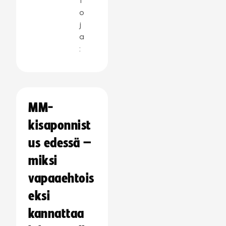
t
o
j
a
:
MM-
kisaponnist
us edessä –
miksi
vapaaehtois
eksi
kannattaa