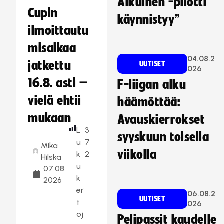
Aikuinen -pilotti
Cupin
käynnistyy”
ilmoittautu
misaikaa
04.08.2
jatkettu
UUTISET
026
16.8. asti –
F-liigan alku
vielä ehtii
häämöttää:
mukaan
Avauskierrokset
L
3
syyskuun toisella
u
7
Mika
viikolla
k
2
Hilska
u
07.08.
k
2026
er
06.08.2
UUTISET
t
026
oj
Pelipassit kaudelle