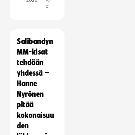
2026
a:
Salibandyn
MM-kisat
tehdään
yhdessä –
Hanne
Nyrönen
pitää
kokonaisuu
den