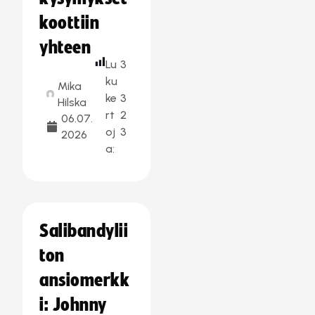
koottiin
yhteen
Lu
3
ku
Mika
ke
3
Hilska
rt
2
06.07.
oj
3
2026
a:
Salibandylii
ton
ansiomerkk
i: Johnny