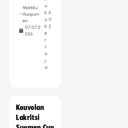
u
Markku
k
6
Huopon
u
0
en
k
2
07.07.2
e
026
r
t
o
j
a
:
Kouvolan
Lakritsi
Suomen Cup