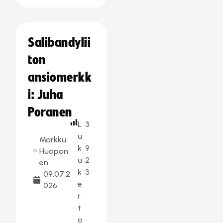
Salibandylii
ton
ansiomerkk
i: Juha
Poranen
L
3
u
Markku
k
9
Huopon
u
2
en
k
3
09.07.2
e
026
r
t
o