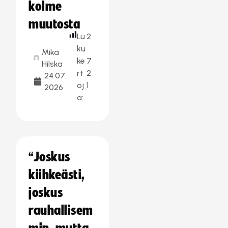
kolme
muutosta
Lu
2
ku
Mika
ke
7
Hilska
rt
2
24.07.
oj
1
2026
a:
“Joskus
kiihkeästi,
joskus
rauhallisem