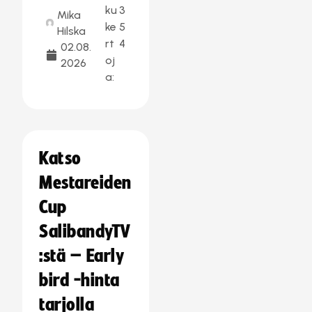
ku
3
Mika
ke
5
Hilska
rt
4
02.08.
oj
2026
a:
Katso
Mestareiden
Cup
SalibandyTV
:stä – Early
bird -hinta
tarjolla