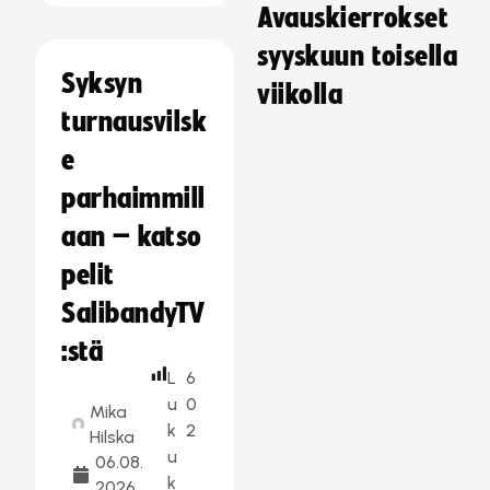
Avauskierrokset
syyskuun toisella
Syksyn
viikolla
turnausvilsk
e
parhaimmill
aan – katso
pelit
SalibandyTV
:stä
L
6
u
0
Mika
k
2
Hilska
u
06.08.
k
2026