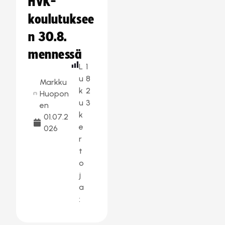
HVK-
koulutuksee
n 30.8.
mennessä
L
1
u
8
Markku
k
2
Huopon
u
3
en
k
01.07.2
e
026
r
t
o
j
a
: