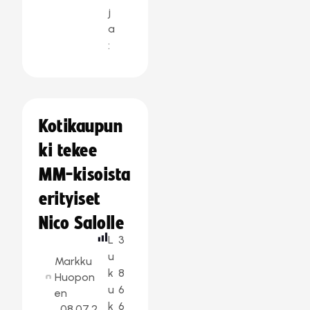
j
a
:
Kotikaupun
ki tekee
MM-kisoista
erityiset
Nico Salolle
L
3
u
Markku
k
8
Huopon
u
6
en
k
6
08.07.2