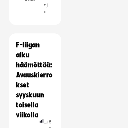
oj
a:
F-liigan
alku
häämöttää:
Avauskierro
kset
syyskuun
toisella
viikolla
Lu
8