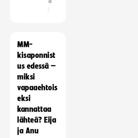
a
:
MM-
kisaponnist
us edessä –
miksi
vapaaehtois
eksi
kannattaa
lähteä? Eija
ja Anu