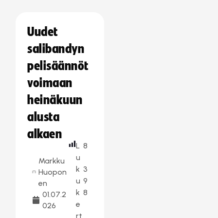
Uudet
salibandyn
pelisäännöt
voimaan
heinäkuun
alusta
alkaen
L
8
u
Markku
k
3
Huopon
u
9
en
k
8
01.07.2
e
026
rt