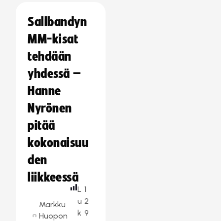
Salibandyn
MM-kisat
tehdään
yhdessä –
Hanne
Nyrönen
pitää
kokonaisuu
den
liikkeessä
L
1
u
2
Markku
k
9
Huopon