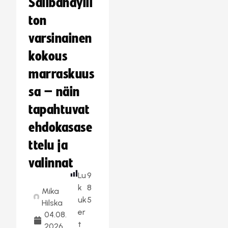
Salibandylii
ton
varsinainen
kokous
marraskuus
sa – näin
tapahtuvat
ehdokasase
ttelu ja
valinnat
Lu
9
k
8
Mika
uk
5
Hilska
er
04.08.
t
2026