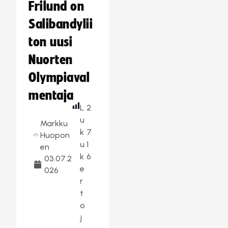
Frilund on
Salibandylii
ton uusi
Nuorten
Olympiaval
mentaja
L
2
u
Markku
k
7
Huopon
u
1
en
k
6
03.07.2
e
026
r
t
o
j