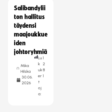
Salibandylii
ton hallitus
täydensi
maajoukkue
iden
johtoryhmiä
Lu
1
k
2
Mika
uk
8
Hilska
er
1
30.06.
t
2026
oj
a: