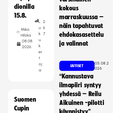
dionilla
kokous
15.8.
marraskuussa –
L
2
näin tapahtuvat
u
6
Mika
k
7
ehdokasasettelu
Hilska
u
08.08.
ja valinnat
k
2026
er
t
05.08.2
oj
UUTISET
026
a:
“Kannustava
ilmapiiri syntyy
yhdessä – Reilu
Suomen
Aikuinen -pilotti
Cupin
käynnistyy”