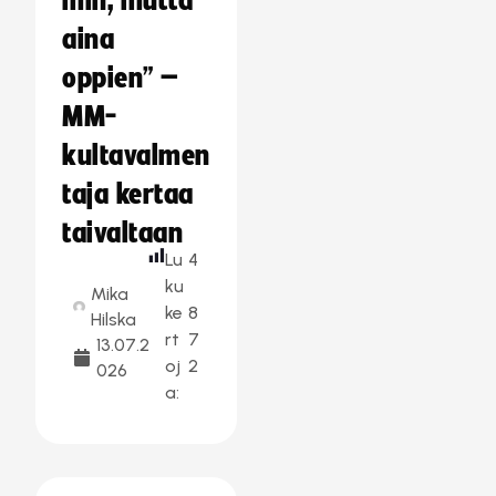
min, mutta
aina
oppien” –
MM-
kultavalmen
taja kertaa
taivaltaan
Lu
4
ku
Mika
ke
8
Hilska
rt
7
13.07.2
oj
2
026
a: