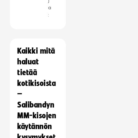
j
a
:
Kaikki mitä
haluat
tietää
kotikisoista
–
Salibandyn
MM-kisojen
käytännön
kysymykset