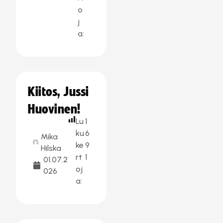
o
j
a:
Kiitos, Jussi
Huovinen!
Lu
1
ku
6
Mika
ke
9
Hilska
rt
1
01.07.2
oj
026
a: