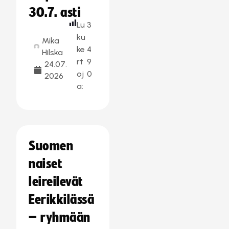
30.7. asti
Lu
3
ku
Mika
ke
4
Hilska
rt
9
24.07.
oj
0
2026
a:
Suomen
naiset
leireilevät
Eerikkilässä
– ryhmään