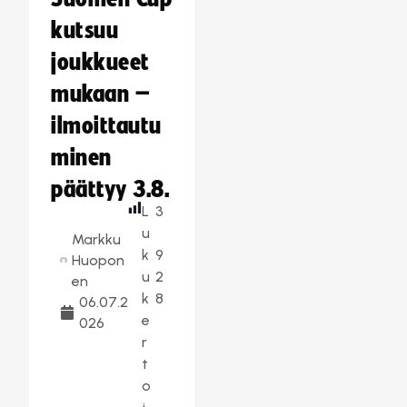
kutsuu
joukkueet
mukaan –
ilmoittautu
minen
päättyy 3.8.
L
3
u
Markku
k
9
Huopon
u
2
en
k
8
06.07.2
e
026
r
t
o