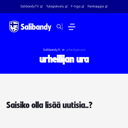
SalibandyTV
Tulospalvelu
F-liiga
Fanikauppa
>
Salibandy.fi
urheilijan ura
urheilijan ura
Saisiko olla lisää uutisia..?