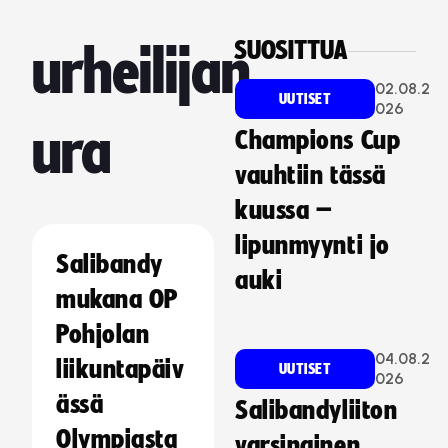
SUOSITTUA
urheilijan
02.08.2
UUTISET
026
ura
Champions Cup
vauhtiin tässä
kuussa –
lipunmyynti jo
Salibandy
auki
mukana OP
Pohjolan
04.08.2
liikuntapäiv
UUTISET
026
ässä
Salibandyliiton
Olympiasta
varsinainen