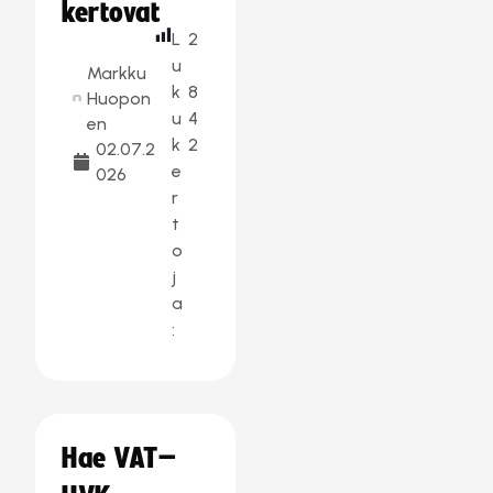
kertovat
L
2
u
Markku
k
8
Huopon
u
4
en
k
2
02.07.2
e
026
r
t
o
j
a
:
Hae VAT–