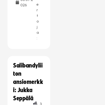
e
026
r
t
o
j
a
:
Salibandylii
ton
ansiomerkk
i: Jukka
Seppälä
L
3