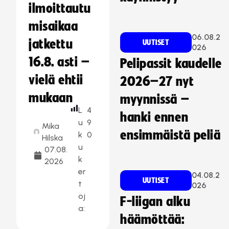
ilmoittautu
misaikaa
06.08.2
jatkettu
UUTISET
026
16.8. asti –
Pelipassit kaudelle
vielä ehtii
2026–27 nyt
mukaan
myynnissä –
L
4
hanki ennen
u
9
Mika
ensimmäistä peliä
k
0
Hilska
u
07.08.
k
2026
er
04.08.2
UUTISET
t
026
oj
F-liigan alku
a:
häämöttää: