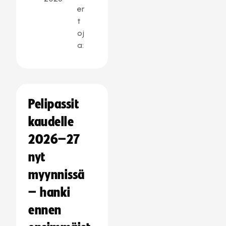
er
t
oj
a:
Pelipassit
kaudelle
2026–27
nyt
myynnissä
– hanki
ennen