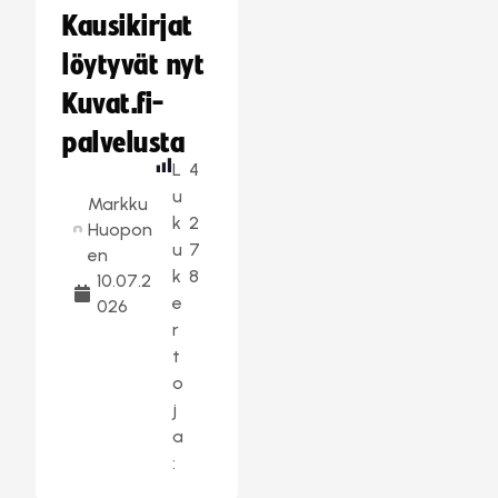
Kausikirjat
löytyvät nyt
Kuvat.fi-
palvelusta
L
4
u
Markku
k
2
Huopon
u
7
en
k
8
10.07.2
e
026
r
t
o
j
a
: