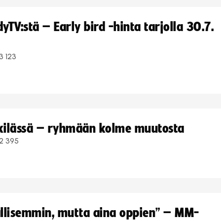
TV:stä – Early bird -hinta tarjolla 30.7.
3 123
kkilässä – ryhmään kolme muutosta
2 395
hallisemmin, mutta aina oppien” – MM-