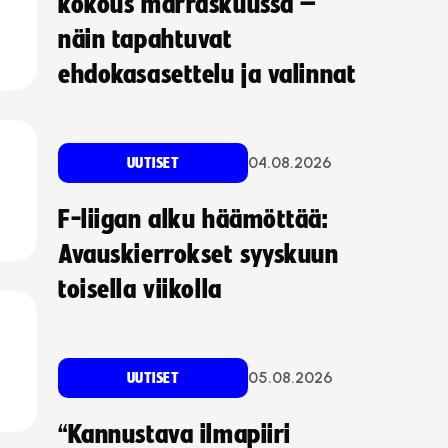
kokous marraskuussa –
näin tapahtuvat
ehdokasasettelu ja valinnat
04.08.2026
UUTISET
F-liigan alku häämöttää:
Avauskierrokset syyskuun
toisella viikolla
05.08.2026
UUTISET
“Kannustava ilmapiiri