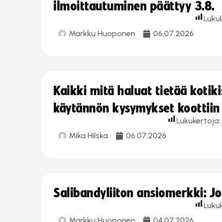
ilmoittautuminen päättyy 3.8.
Luku
Markku Huoponen
06.07.2026
Kaikki mitä haluat tietää koti
käytännön kysymykset koottiin
Lukukertoja:
Mika Hilska
06.07.2026
Salibandyliiton ansiomerkki: 
Luku
Markku Huoponen
04.07.2026