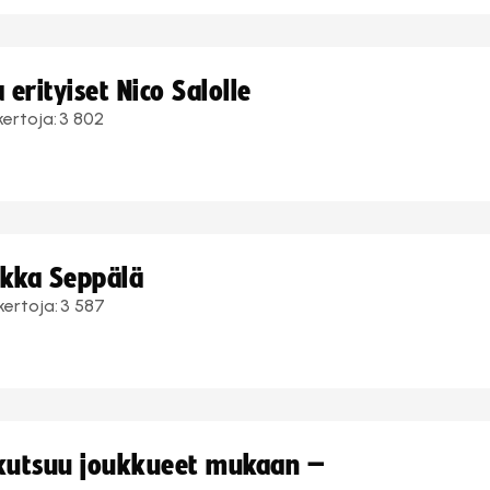
erityiset Nico Salolle
kertoja:
3 802
ukka Seppälä
kertoja:
3 587
 kutsuu joukkueet mukaan –