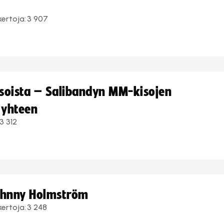
kertoja:
3 907
kisoista – Salibandyn MM-kisojen
 yhteen
3 312
Johnny Holmström
kertoja:
3 248