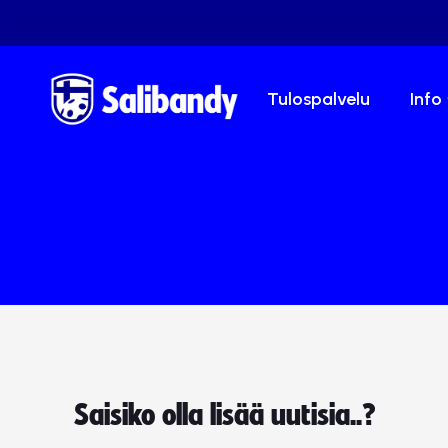
Tulospalvelu
Info
Saisiko olla lisää uutisia..?