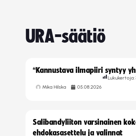
URA-säätiö
“Kannustava ilmapiiri syntyy yh
Lukukertoja:
Mika Hilska
05.08.2026
Salibandyliiton varsinainen ko
ehdokasasettelu ja valinnat