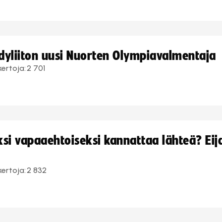
ndyliiton uusi Nuorten Olympiavalmentaja
kertoja:
2 701
i vapaaehtoiseksi kannattaa lähteä? Eij
kertoja:
2 832