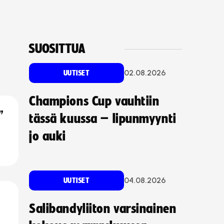
SUOSITTUA
02.08.2026
UUTISET
Champions Cup vauhtiin
”
tässä kuussa – lipunmyynti
jo auki
04.08.2026
UUTISET
Salibandyliiton varsinainen