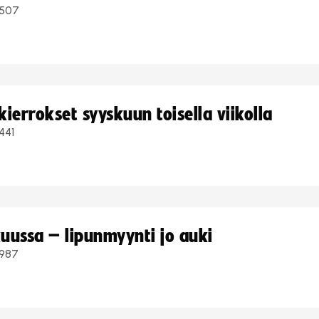
507
ierrokset syyskuun toisella viikolla
441
uussa – lipunmyynti jo auki
987