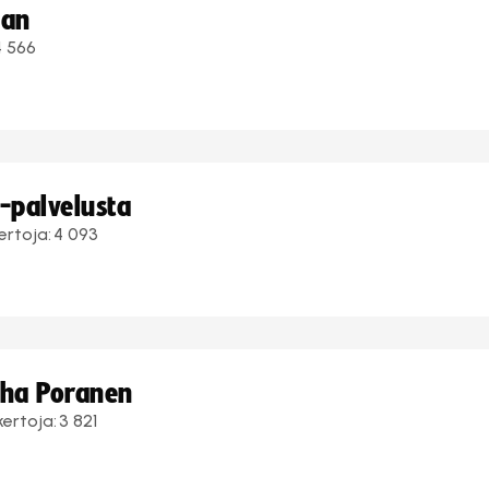
aan
4 566
i-palvelusta
ertoja:
4 093
uha Poranen
kertoja:
3 821