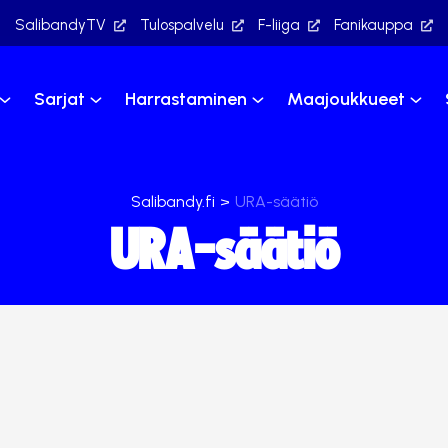
SalibandyTV
Tulospalvelu
F-liiga
Fanikauppa
Sarjat
Harrastaminen
Maajoukkueet
Salibandy.fi
>
URA-säätiö
URA-säätiö