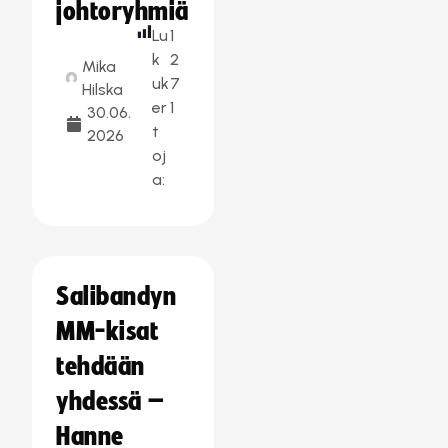
johtoryhmiä
Lu
1
k
2
Mika
uk
7
Hilska
er
1
30.06.
t
2026
oj
a:
Salibandyn
MM-kisat
tehdään
yhdessä –
Hanne