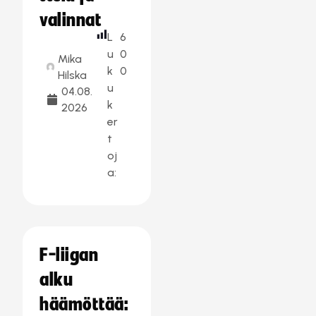
valinnat
L
6
u
0
Mika
k
0
Hilska
u
04.08.
k
2026
er
t
oj
a:
F-liigan
alku
häämöttää: