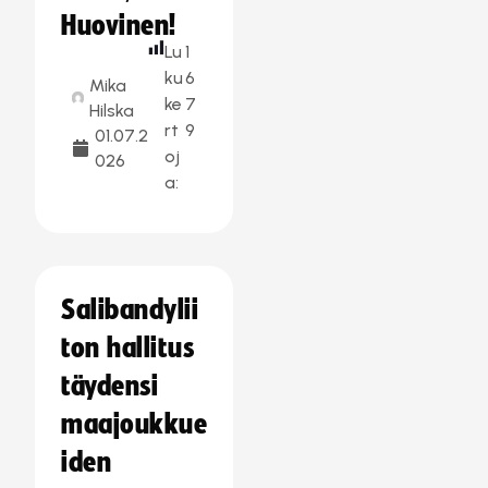
Huovinen!
Lu
1
ku
6
Mika
ke
7
Hilska
rt
9
01.07.2
oj
026
a:
Salibandylii
ton hallitus
täydensi
maajoukkue
iden