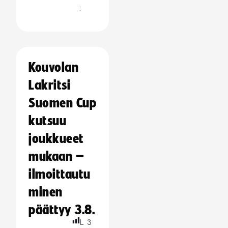
:
Kouvolan
Lakritsi
Suomen Cup
kutsuu
joukkueet
mukaan –
ilmoittautu
minen
päättyy 3.8.
L
3