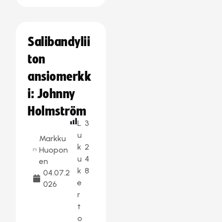
Salibandylii
ton
ansiomerkk
i: Johnny
Holmström
L
3
u
Markku
k
2
Huopon
u
4
en
k
8
04.07.2
e
026
r
t
o