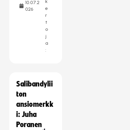
k
10.07.2
e
026
r
t
o
j
a
:
Salibandylii
ton
ansiomerkk
i: Juha
Poranen