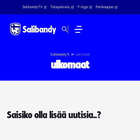
SalibandyTV
Tulospalvelu
F-liiga
Fanikauppa
>
Salibandy.fi
ulkomaat
ulkomaat
Saisiko olla lisää uutisia..?