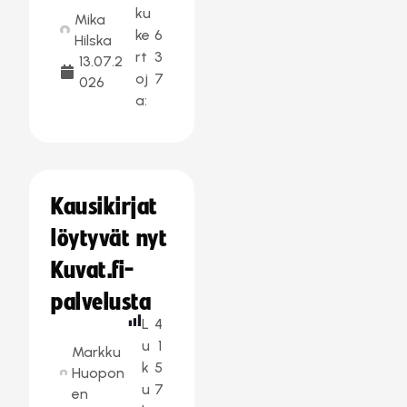
ku
Mika
ke
6
Hilska
rt
3
13.07.2
oj
7
026
a:
Kausikirjat
löytyvät nyt
Kuvat.fi-
palvelusta
L
4
u
1
Markku
k
5
Huopon
u
7
en