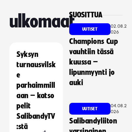
SUOSITTUA
ulkomaat
02.08.2
UUTISET
026
Champions Cup
vauhtiin tässä
Syksyn
kuussa –
turnausvilsk
lipunmyynti jo
e
auki
parhaimmill
aan – katso
pelit
04.08.2
UUTISET
026
SalibandyTV
Salibandyliiton
:stä
varsinainen