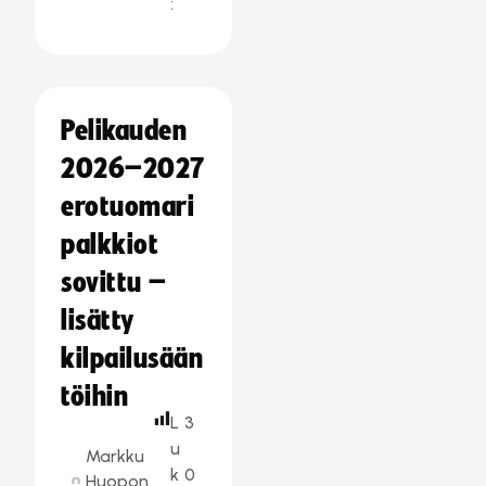
:
Pelikauden
2026–2027
erotuomari
palkkiot
sovittu –
lisätty
kilpailusään
töihin
L
3
u
Markku
k
0
Huopon