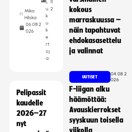
L
11
kokous
u
2
Mika
k
Hilska
marraskuussa –
u
06.08.2
näin tapahtuvat
k
026
e
ehdokasasettelu
rt
ja valinnat
oj
a:
04.08.2
UUTISET
026
F-liigan alku
Pelipassit
häämöttää:
kaudelle
Avauskierrokset
2026–27
syyskuun toisella
nyt
viikolla