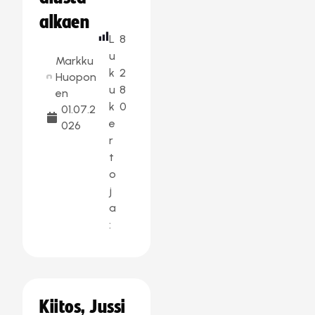
alkaen
L
8
u
Markku
k
2
Huopon
u
8
en
k
0
01.07.2
e
026
r
t
o
j
a
:
Kiitos, Jussi