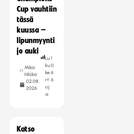
Cup vauhtiin
tässä
kuussa –
lipunmyynti
jo auki
Lu
1
ku
0
Mika
ke
6
Hilska
rt
6
02.08.
oj
2026
a:
Katso