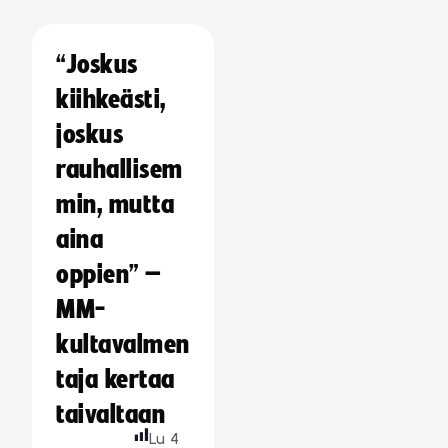
“Joskus
kiihkeästi,
joskus
rauhallisem
min, mutta
aina
oppien” –
MM-
kultavalmen
taja kertaa
taivaltaan
Lu
4