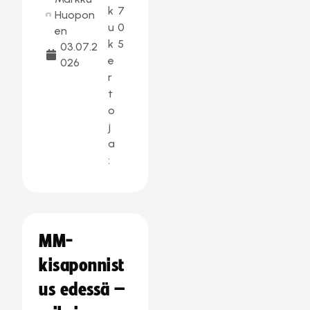
k
7
Huopon
u
0
en
k
5
03.07.2
e
026
r
t
o
j
a
:
MM-
kisaponnist
us edessä –