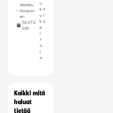
u
Markku
k
9
Huopon
u
1
en
k
6
06.07.2
e
026
r
t
o
j
a
:
Kaikki mitä
haluat
tietää