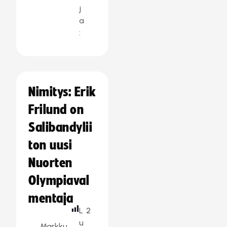
j
a
:
Nimitys: Erik
Frilund on
Salibandylii
ton uusi
Nuorten
Olympiaval
mentaja
L
2
u
Markku