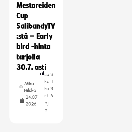
Mestareiden
Cup
SalibandyTV
:stä – Early
bird -hinta
tarjolla
30.7. asti
Lu
3
ku
1
Mika
ke
8
Hilska
rt
6
24.07.
oj
2026
a: