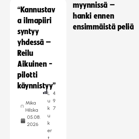
myynnissä –
“Kannustav
hanki ennen
a ilmapiiri
ensimmäistä peliä
syntyy
yhdessä –
Reilu
Aikuinen -
pilotti
käynnistyy”
L
4
u
9
Mika
k
7
Hilska
u
05.08.
k
2026
er
t