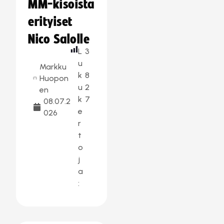
MM-kisoista
erityiset
Nico Salolle
L
3
u
Markku
k
8
Huopon
u
2
en
k
7
08.07.2
e
026
r
t
o
j
a
: