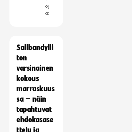
oj
a:
Salibandylii
ton
varsinainen
kokous
marraskuus
sa – näin
tapahtuvat
ehdokasase
ttelu ja