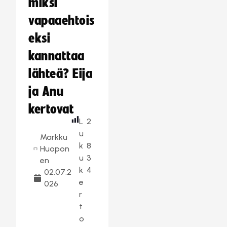
miksi
vapaaehtois
eksi
kannattaa
lähteä? Eija
ja Anu
kertovat
L
2
u
Markku
k
8
Huopon
u
3
en
k
4
02.07.2
e
026
r
t
o