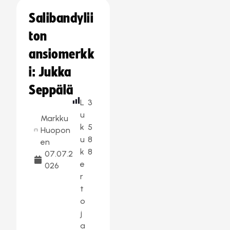
Salibandylii
ton
ansiomerkk
i: Jukka
Seppälä
L
3
u
Markku
k
5
Huopon
u
8
en
k
8
07.07.2
e
026
r
t
o
j
a