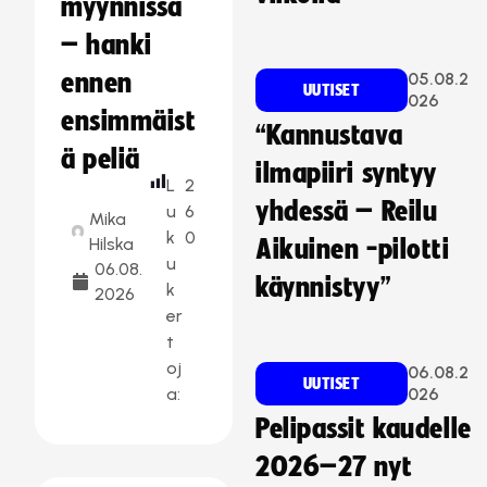
myynnissä
– hanki
ennen
05.08.2
UUTISET
026
ensimmäist
“Kannustava
ä peliä
ilmapiiri syntyy
L
2
yhdessä – Reilu
u
6
Mika
k
0
Hilska
Aikuinen -pilotti
u
06.08.
käynnistyy”
k
2026
er
t
oj
06.08.2
UUTISET
a:
026
Pelipassit kaudelle
2026–27 nyt