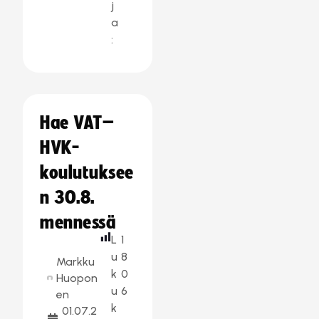
j
a
:
Hae VAT–
HVK-
koulutuksee
n 30.8.
mennessä
L
1
u
8
Markku
k
0
Huopon
u
6
en
k
01.07.2