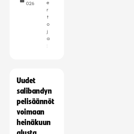
e
026
r
t
o
j
a
:
Uudet
salibandyn
pelisäännöt
voimaan
heinäkuun
alusta