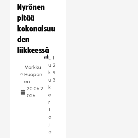
Nyrönen
pitää
kokonaisuu
den
liikkeessä
L
1
u
2
Markku
k
9
Huopon
u
3
en
k
30.06.2
e
026
r
t
o
j
a