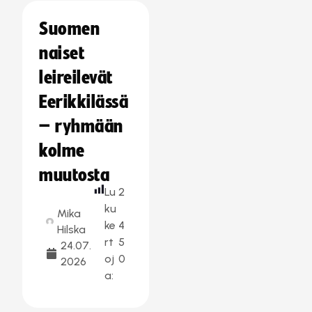
Suomen
naiset
leireilevät
Eerikkilässä
– ryhmään
kolme
muutosta
Lu
2
ku
Mika
ke
4
Hilska
rt
5
24.07.
oj
0
2026
a: