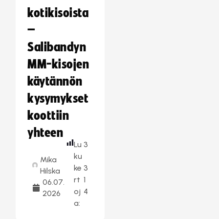
kotikisoista
–
Salibandyn
MM-kisojen
käytännön
kysymykset
koottiin
yhteen
Lu
3
ku
Mika
ke
3
Hilska
rt
1
06.07.
oj
4
2026
a: