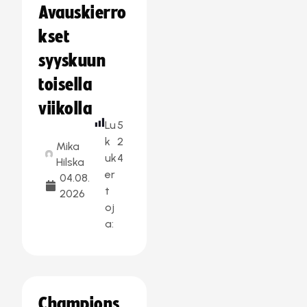
Avauskierro
kset
syyskuun
toisella
viikolla
Lu
5
k
2
Mika
uk
4
Hilska
er
04.08.
t
2026
oj
a:
Champions