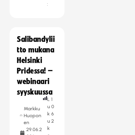
:
Salibandylii
tto mukana
Helsinki
Pridessa! –
webinaari
syyskuussa
L
1
u
0
Markku
k
6
Huopon
u
2
en
k
29.06.2