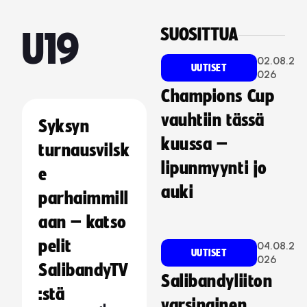
SUOSITTUA
U19
02.08.2
UUTISET
026
Champions Cup
vauhtiin tässä
Syksyn
kuussa –
turnausvilsk
lipunmyynti jo
e
auki
parhaimmill
aan – katso
pelit
04.08.2
UUTISET
026
SalibandyTV
Salibandyliiton
:stä
varsinainen