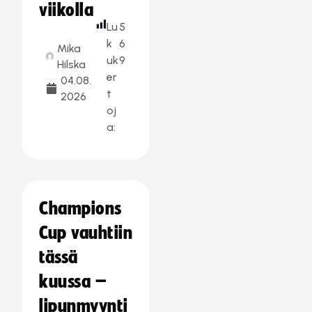
viikolla
Lu
5
k
6
Mika
uk
9
Hilska
er
04.08.
t
2026
oj
a:
Champions
Cup vauhtiin
tässä
kuussa –
lipunmyynti