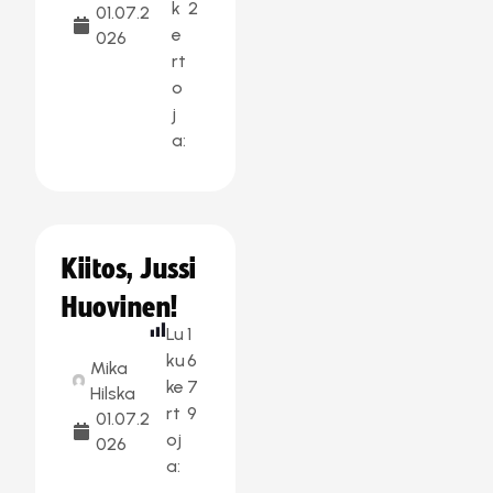
k
2
01.07.2
e
026
rt
o
j
a:
Kiitos, Jussi
Huovinen!
Lu
1
ku
6
Mika
ke
7
Hilska
rt
9
01.07.2
oj
026
a: