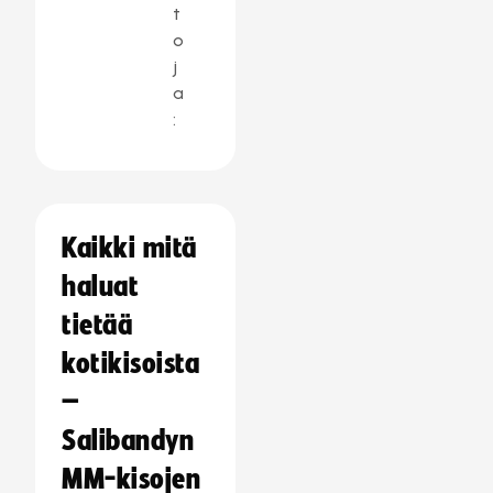
t
o
j
a
:
Kaikki mitä
haluat
tietää
kotikisoista
–
Salibandyn
MM-kisojen