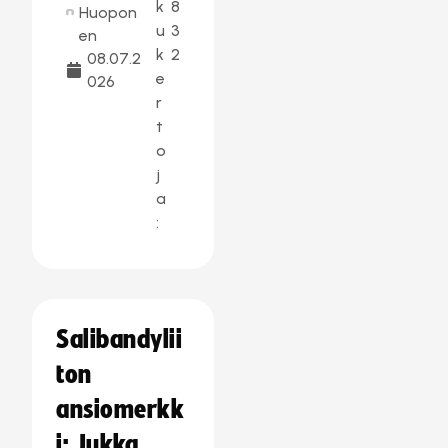
k
8
Huopon
u
3
en
k
2
08.07.2
e
026
r
t
o
j
a
:
Salibandylii
ton
ansiomerkk
i: Jukka