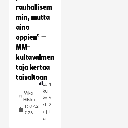
rauhallisem
min, mutta
aina
oppien” –
MM-
kultavalmen
taja kertaa
taivaltaan
Lu
4
ku
Mika
ke
6
Hilska
rt
7
13.07.2
oj
1
026
a: