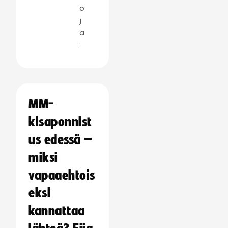
o
j
a
:
MM-
kisaponnist
us edessä –
miksi
vapaaehtois
eksi
kannattaa