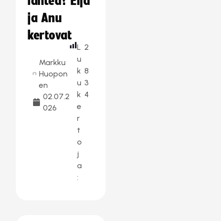
lähteä? Eija
ja Anu
kertovat
L
2
u
Markku
k
8
Huopon
u
3
en
k
4
02.07.2
e
026
r
t
o
j
a
: