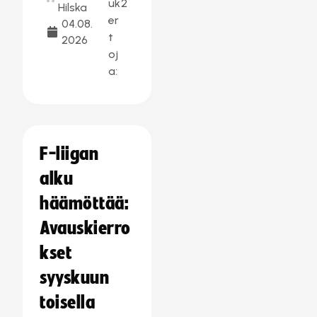
uk
2
Hilska
er
04.08.
t
2026
oj
a:
F-liigan
alku
häämöttää:
Avauskierro
kset
syyskuun
toisella