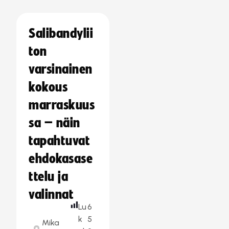
Salibandylii
ton
varsinainen
kokous
marraskuus
sa – näin
tapahtuvat
ehdokasase
ttelu ja
valinnat
Lu
6
k
5
Mika