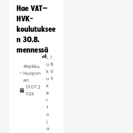
Hae VAT–
HVK-
koulutuksee
n 30.8.
mennessä
L
1
u
8
Markku
k
0
Huopon
u
9
en
k
01.07.2
e
026
r
t
o
j
a