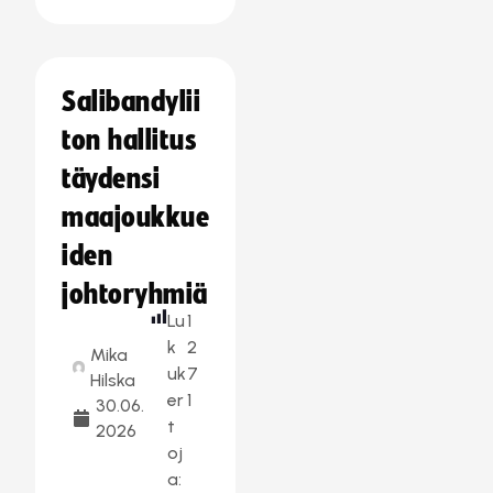
Salibandylii
ton hallitus
täydensi
maajoukkue
iden
johtoryhmiä
Lu
1
k
2
Mika
uk
7
Hilska
er
1
30.06.
t
2026
oj
a: