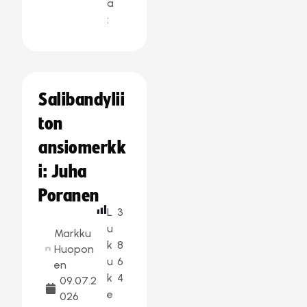
a
:
Salibandylii
ton
ansiomerkk
i: Juha
Poranen
L
3
u
Markku
k
8
Huopon
u
6
en
k
4
09.07.2
e
026