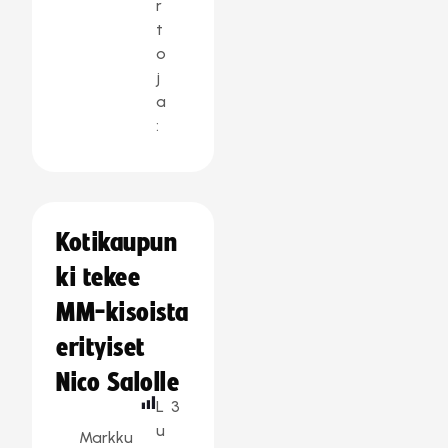
r
t
o
j
a
:
Kotikaupun
ki tekee
MM-kisoista
erityiset
Nico Salolle
L
3
u
Markku