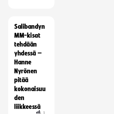
Salibandyn
MM-kisat
tehdään
yhdessä –
Hanne
Nyrönen
pitää
kokonaisuu
den
liikkeessä
L
1