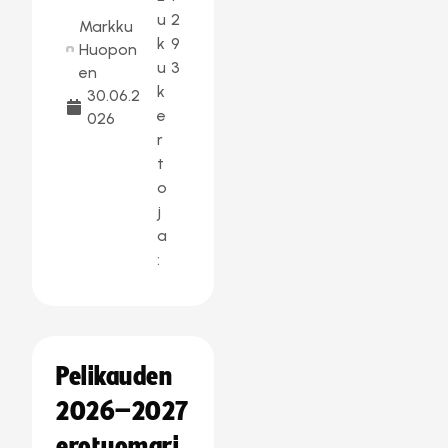
u
2
Markku
k
9
Huopon
u
3
en
k
30.06.2
e
026
r
t
o
j
a
:
Pelikauden
2026–2027
erotuomari