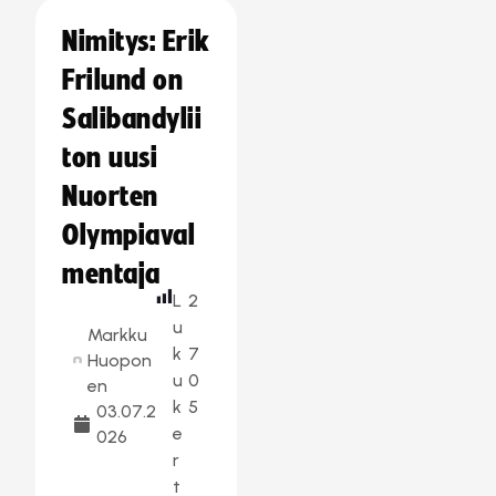
Nimitys: Erik
Frilund on
Salibandylii
ton uusi
Nuorten
Olympiaval
mentaja
L
2
u
Markku
k
7
Huopon
u
0
en
k
5
03.07.2
e
026
r
t