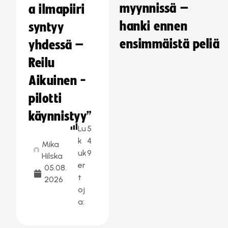
myynnissä –
a ilmapiiri
hanki ennen
syntyy
ensimmäistä peliä
yhdessä –
Reilu
Aikuinen -
pilotti
käynnistyy”
Lu
5
k
4
Mika
uk
9
Hilska
er
05.08.
t
2026
oj
a: