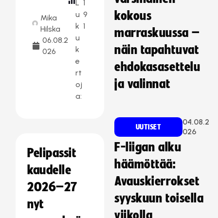
L
1
kokous
u
9
Mika
k
1
Hilska
marraskuussa –
u
06.08.2
näin tapahtuvat
k
026
e
ehdokasasettelu
rt
ja valinnat
oj
a:
04.08.2
UUTISET
026
F-liigan alku
Pelipassit
häämöttää:
kaudelle
Avauskierrokset
2026–27
syyskuun toisella
nyt
viikolla