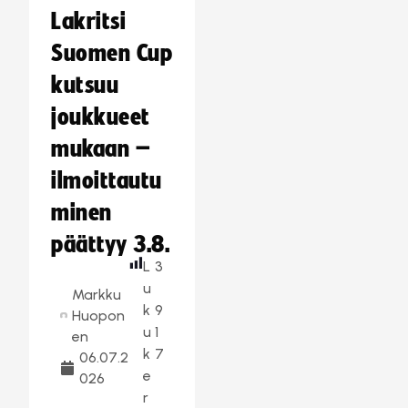
Lakritsi
Suomen Cup
kutsuu
joukkueet
mukaan –
ilmoittautu
minen
päättyy 3.8.
L
3
u
Markku
k
9
Huopon
u
1
en
k
7
06.07.2
e
026
r