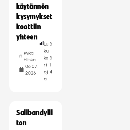
käytännön
kysymykset
koottiin
yhteen
Lu
3
ku
Mika
ke
3
Hilska
rt
1
06.07.
oj
4
2026
a:
Salibandylii
ton