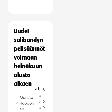
:
Uudet
salibandyn
pelisäännöt
voimaan
heinäkuun
alusta
alkaen
L
8
u
Markku
k
2
Huopon
u
9
en