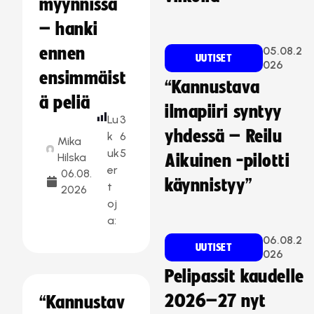
myynnissä
– hanki
ennen
05.08.2
UUTISET
026
ensimmäist
“Kannustava
ä peliä
ilmapiiri syntyy
Lu
3
yhdessä – Reilu
k
6
Mika
uk
5
Hilska
Aikuinen -pilotti
er
06.08.
käynnistyy”
t
2026
oj
a:
06.08.2
UUTISET
026
Pelipassit kaudelle
2026–27 nyt
“Kannustav