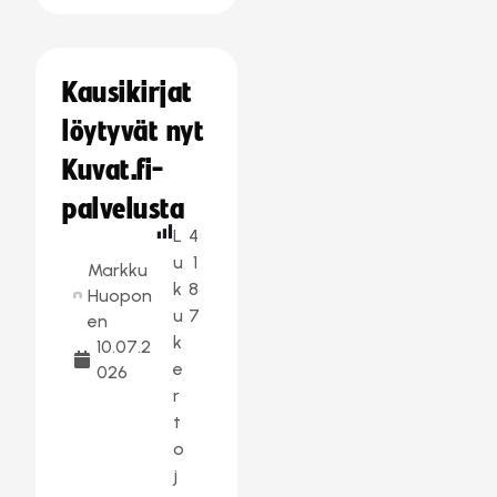
Kausikirjat
löytyvät nyt
Kuvat.fi-
palvelusta
L
4
u
1
Markku
k
8
Huopon
u
7
en
k
10.07.2
e
026
r
t
o
j