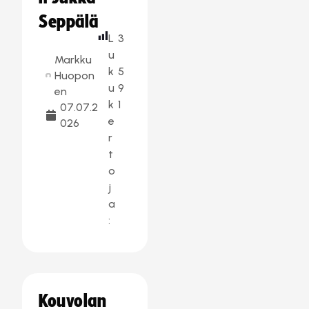
Seppälä
L
3
u
Markku
k
5
Huopon
u
9
en
k
1
07.07.2
e
026
r
t
o
j
a
:
Kouvolan