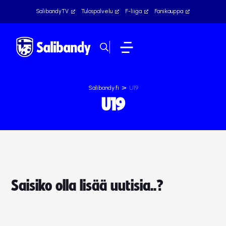
SalibandyTV
Tulospalvelu
F-liiga
Fanikauppa
>
Salibandy.fi
U19
U19
Saisiko olla lisää uutisia..?