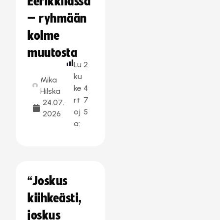
Eerikkilässä
– ryhmään
kolme
muutosta
Lu
2
ku
Mika
ke
4
Hilska
rt
7
24.07.
oj
5
2026
a:
“Joskus
kiihkeästi,
joskus