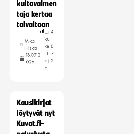
kultavalmen
taja kertaa
taivaltaan
Lu
4
ku
Mika
ke
8
Hilska
rt
7
13.07.2
oj
2
026
a:
Kausikirjat
löytyvät nyt
Kuvat.fi-