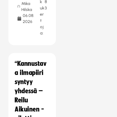
k
8
Mika
uk
3
Hilska
er
06.08.
t
2026
oj
a:
“Kannustav
a ilmapiiri
syntyy
yhdessä –
Reilu
Aikuinen -