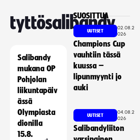
SUOSITTUA
tyttösalibandy
02.08.2
UUTISET
026
Champions Cup
vauhtiin tässä
Salibandy
kuussa –
mukana OP
lipunmyynti jo
Pohjolan
auki
liikuntapäiv
ässä
Olympiasta
04.08.2
UUTISET
026
dionilla
Salibandyliiton
15.8.
varsinainen