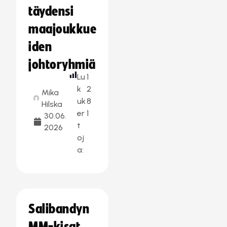
täydensi
maajoukkue
iden
johtoryhmiä
Lu
1
k
2
Mika
uk
8
Hilska
er
1
30.06.
t
2026
oj
a:
Salibandyn