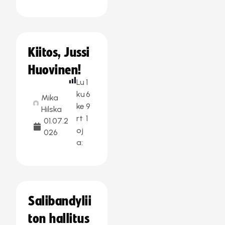
Kiitos, Jussi
Huovinen!
Lu
1
ku
6
Mika
ke
9
Hilska
rt
1
01.07.2
oj
026
a:
Salibandylii
ton hallitus