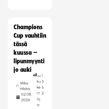
Champions
Cup vauhtiin
tässä
kuussa –
lipunmyynti
jo auki
Lu
1
ku
3
Mika
ke
6
Hilska
rt
2
02.08.
oj
2026
a: