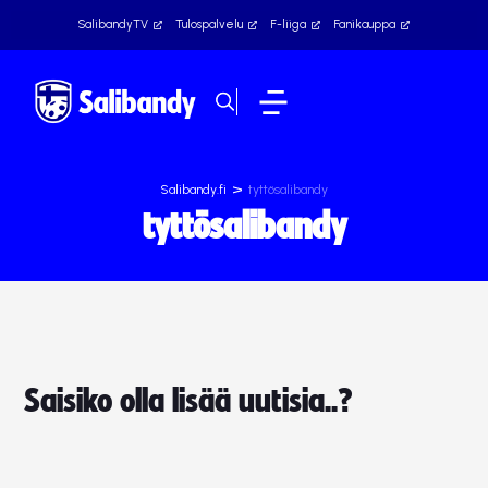
SalibandyTV
Tulospalvelu
F-liiga
Fanikauppa
>
Salibandy.fi
tyttösalibandy
tyttösalibandy
Saisiko olla lisää uutisia..?