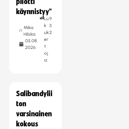
pilotti
käynnistyy”
Lu
9
k
3
Mika
uk
2
Hilska
er
05.08.
t
2026
oj
a:
Salibandylii
ton
varsinainen
kokous