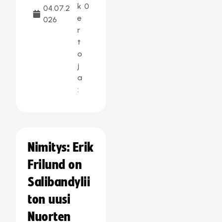
k
0
04.07.2
e
026
r
t
o
j
a
:
Nimitys: Erik
Frilund on
Salibandylii
ton uusi
Nuorten