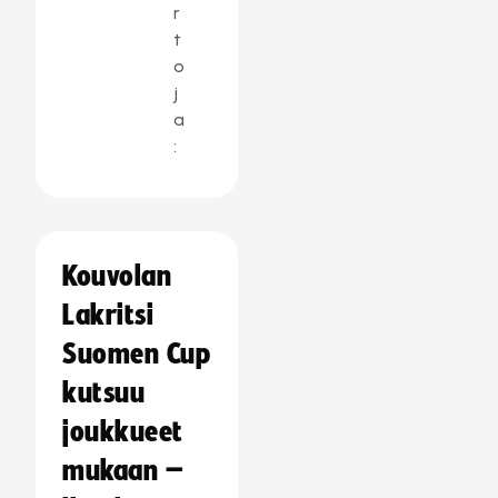
r
t
o
j
a
:
Kouvolan
Lakritsi
Suomen Cup
kutsuu
joukkueet
mukaan –