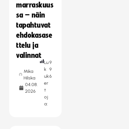
marraskuus
sa – näin
tapahtuvat
ehdokasase
ttelu ja
valinnat
Lu
9
k
9
Mika
uk
6
Hilska
er
04.08.
t
2026
oj
a: