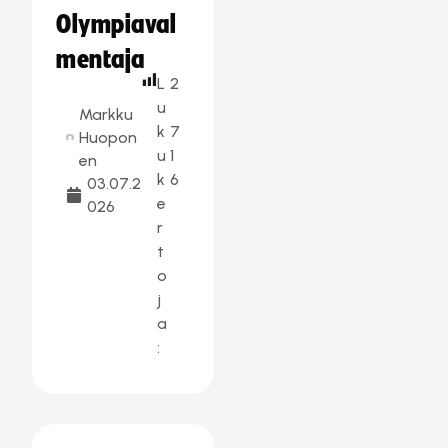
Olympiaval
mentaja
L
2
u
Markku
k
7
Huopon
u
1
en
k
6
03.07.2
e
026
r
t
o
j
a
: