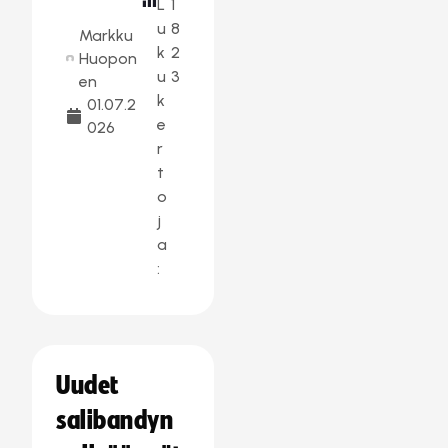
L
1
u
8
Markku
k
2
Huopon
u
3
en
k
01.07.2
e
026
r
t
o
j
a
:
Uudet
salibandyn