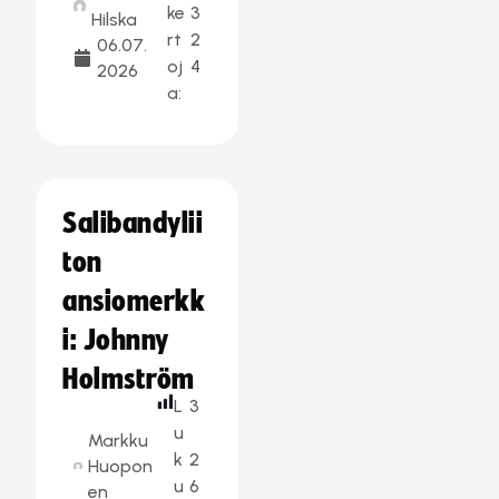
ke
3
Hilska
rt
2
06.07.
oj
4
2026
a:
Salibandylii
ton
ansiomerkk
i: Johnny
Holmström
L
3
u
Markku
k
2
Huopon
u
6
en