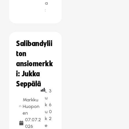
a
:
Salibandylii
ton
ansiomerkk
i: Jukka
Seppälä
L
3
u
Markku
k
6
Huopon
u
0
en
k
2
07.07.2
e
026