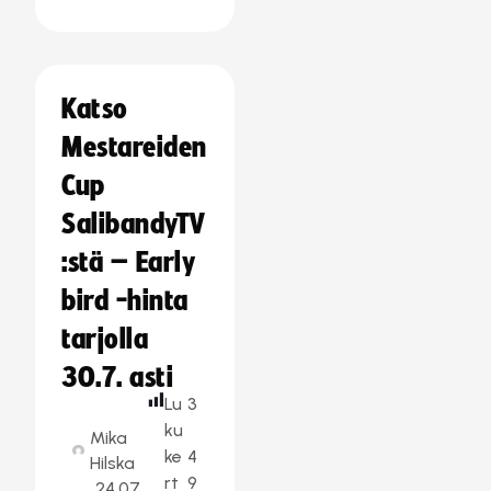
Katso
Mestareiden
Cup
SalibandyTV
:stä – Early
bird -hinta
tarjolla
30.7. asti
Lu
3
ku
Mika
ke
4
Hilska
rt
9
24.07.