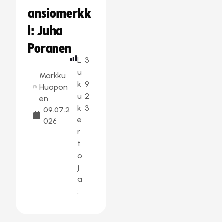
ansiomerkk
i: Juha
Poranen
L
3
u
Markku
k
9
Huopon
u
2
en
k
3
09.07.2
e
026
r
t
o
j
a
: