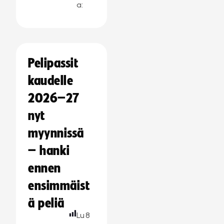
a:
Pelipassit
kaudelle
2026–27
nyt
myynnissä
– hanki
ennen
ensimmäist
ä peliä
Lu
8