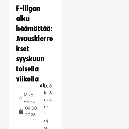
F-liigan
alku
häämöttää:
Avauskierro
kset
syyskuun
toisella
viikolla
Lu
8
k
6
Mika
uk
4
Hilska
er
04.08.
t
2026
oj
a: