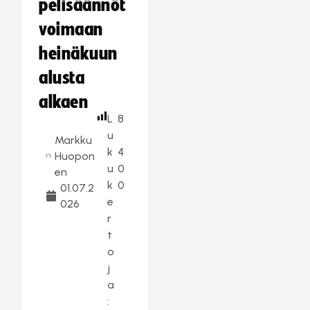
pelisäännöt
voimaan
heinäkuun
alusta
alkaen
L
8
u
Markku
k
4
Huopon
u
0
en
k
0
01.07.2
e
026
r
t
o
j
a
: