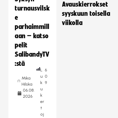
Avauskierrokset
turnausvilsk
syyskuun toisella
e
viikolla
parhaimmill
aan – katso
pelit
SalibandyTV
:stä
L
6
u
0
Mika
k
9
Hilska
u
06.08.
k
2026
er
t
oj