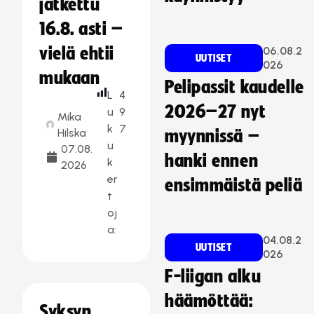
jatkettu
16.8. asti –
vielä ehtii
06.08.2
UUTISET
026
mukaan
Pelipassit kaudelle
L
4
2026–27 nyt
u
9
Mika
k
7
Hilska
myynnissä –
u
07.08.
hanki ennen
k
2026
er
ensimmäistä peliä
t
oj
a:
04.08.2
UUTISET
026
F-liigan alku
häämöttää:
Syksyn