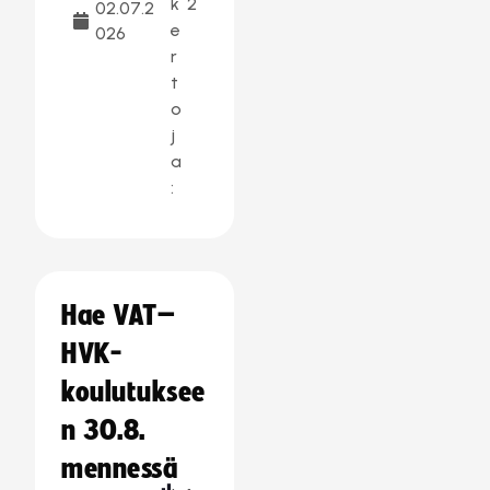
k
2
02.07.2
e
026
r
t
o
j
a
:
Hae VAT–
HVK-
koulutuksee
n 30.8.
mennessä