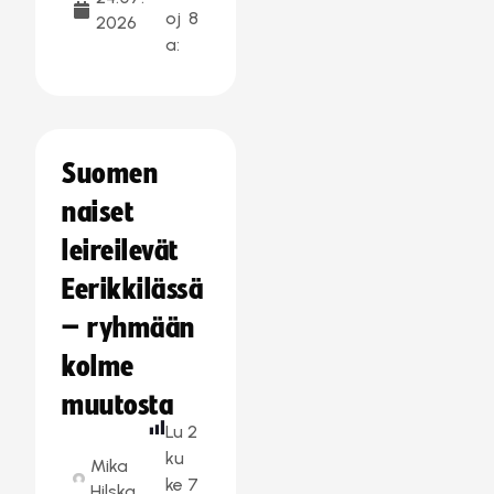
oj
8
2026
a:
Suomen
naiset
leireilevät
Eerikkilässä
– ryhmään
kolme
muutosta
Lu
2
ku
Mika
ke
7
Hilska