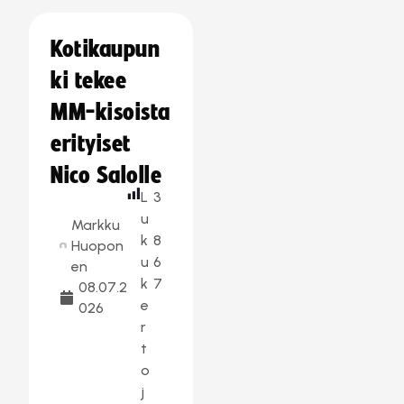
Kotikaupun
ki tekee
MM-kisoista
erityiset
Nico Salolle
L
3
u
Markku
k
8
Huopon
u
6
en
k
7
08.07.2
e
026
r
t
o
j