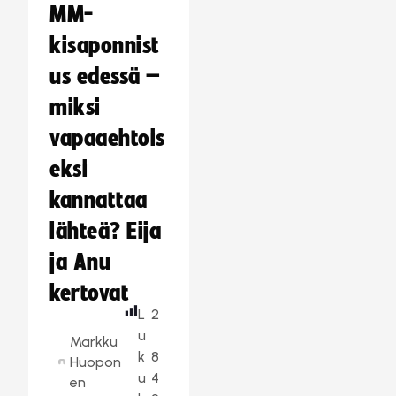
MM-
kisaponnist
us edessä –
miksi
vapaaehtois
eksi
kannattaa
lähteä? Eija
ja Anu
kertovat
L
2
u
Markku
k
8
Huopon
u
4
en