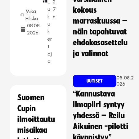
L
2
kokous
u
7
Mika
k
6
Hilska
marraskuussa –
u
08.08.
näin tapahtuvat
k
2026
er
ehdokasasettelu
t
ja valinnat
oj
a:
05.08.2
UUTISET
026
“Kannustava
Suomen
ilmapiiri syntyy
Cupin
yhdessä – Reilu
ilmoittautu
Aikuinen -pilotti
misaikaa
käynnistyy”