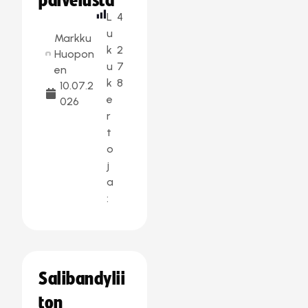
palvelusta
L
4
u
Markku
k
2
Huopon
u
7
en
k
8
10.07.2
e
026
r
t
o
j
a
:
Salibandylii
ton