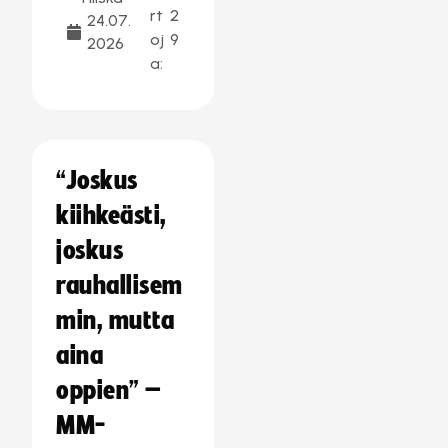
rt
2
24.07.
oj
9
2026
a:
“Joskus
kiihkeästi,
joskus
rauhallisem
min, mutta
aina
oppien” –
MM-