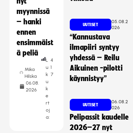
nyt
myynnissä
– hanki
05.08.2
UUTISET
026
ennen
“Kannustava
ensimmäist
ilmapiiri syntyy
ä peliä
yhdessä – Reilu
L
4
Aikuinen -pilotti
u
1
Mika
k
7
Hilska
käynnistyy”
u
06.08.
k
2026
e
06.08.2
rt
UUTISET
026
oj
Pelipassit kaudelle
a:
2026–27 nyt