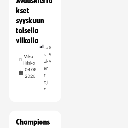
Avauskierro
kset
syyskuun
toisella
viikolla
Lu
5
k
9
Mika
uk
9
Hilska
er
04.08.
t
2026
oj
a:
Champions