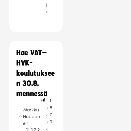
j
a
:
Hae VAT–
HVK-
koulutuksee
n 30.8.
mennessä
L
1
u
8
Markku
k
0
Huopon
u
9
en
k
01.07.2