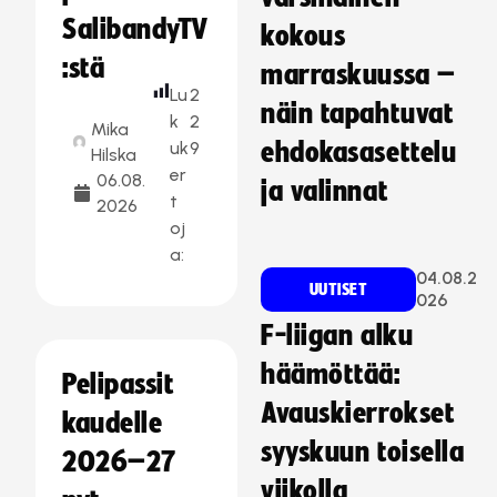
SalibandyTV
kokous
:stä
marraskuussa –
Lu
2
näin tapahtuvat
k
2
Mika
uk
9
ehdokasasettelu
Hilska
er
06.08.
ja valinnat
t
2026
oj
a:
04.08.2
UUTISET
026
F-liigan alku
häämöttää:
Pelipassit
Avauskierrokset
kaudelle
syyskuun toisella
2026–27
viikolla