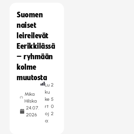
Suomen
naiset
leireilevät
Eerikkilässä
– ryhmään
kolme
muutosta
Lu
2
ku
Mika
ke
5
Hilska
rt
0
24.07.
oj
2
2026
a: