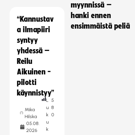
myynnissä –
hanki ennen
“Kannustav
ensimmäistä peliä
a ilmapiiri
syntyy
yhdessä –
Reilu
Aikuinen -
pilotti
käynnistyy”
L
5
u
8
Mika
k
0
Hilska
u
05.08.
k
2026