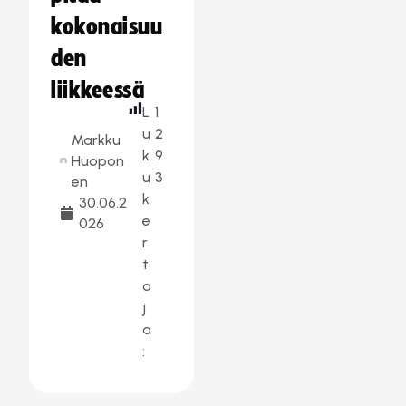
kokonaisuu
den
liikkeessä
L
1
u
2
Markku
k
9
Huopon
u
3
en
k
30.06.2
e
026
r
t
o
j
a
: