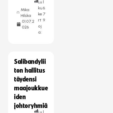
Lu
1
ku
6
Mika
ke
7
Hilska
rt
9
01.07.2
oj
026
a:
Salibandylii
ton hallitus
täydensi
maajoukkue
iden
johtoryhmiä
Lu
1