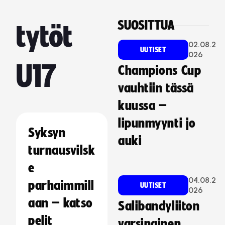
SUOSITTUA
tytöt
02.08.2
UUTISET
026
U17
Champions Cup
vauhtiin tässä
kuussa –
lipunmyynti jo
Syksyn
auki
turnausvilsk
e
04.08.2
parhaimmill
UUTISET
026
aan – katso
Salibandyliiton
pelit
varsinainen