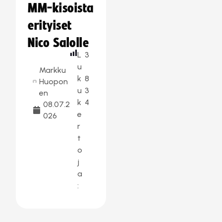
MM-kisoista
erityiset
Nico Salolle
L
3
u
Markku
k
8
Huopon
u
3
en
k
4
08.07.2
e
026
r
t
o
j
a
: