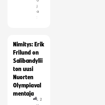
o
j
a
:
Nimitys: Erik
Frilund on
Salibandylii
ton uusi
Nuorten
Olympiaval
mentaja
L
2
u