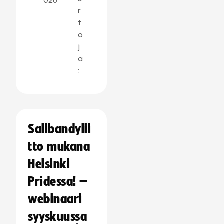
026
r
t
o
j
a
:
Salibandylii
tto mukana
Helsinki
Pridessa! –
webinaari
syyskuussa