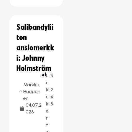
Salibandylii
ton
ansiomerkk
i: Johnny
Holmström
L
3
u
Markku
k
2
Huopon
u
4
en
k
8
04.07.2
e
026
r
t