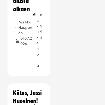
alusta
alkaen
L
8
u
Markku
k
2
Huopon
u
9
en
k
5
01.07.2
e
026
rt
o
j
a:
Kiitos, Jussi
Huovinen!