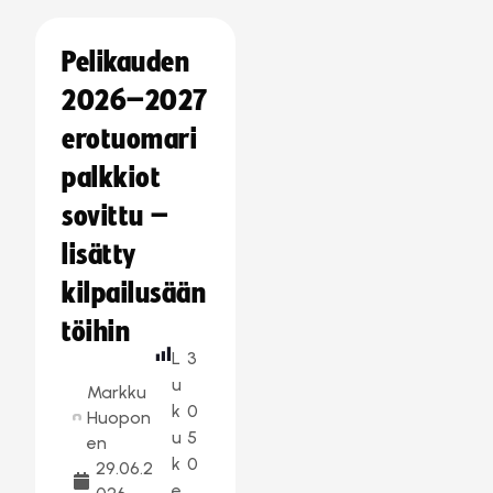
Pelikauden
2026–2027
erotuomari
palkkiot
sovittu –
lisätty
kilpailusään
töihin
L
3
u
Markku
k
0
Huopon
u
5
en
k
0
29.06.2
e