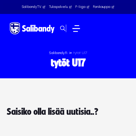
SalibandyTV
Tulospalvelu
F-liiga
Fanikauppa
>
Salibandy.fi
tytöt U17
tytöt U17
Saisiko olla lisää uutisia..?