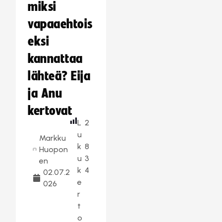
miksi
vapaaehtois
eksi
kannattaa
lähteä? Eija
ja Anu
kertovat
L
2
u
Markku
k
8
Huopon
u
3
en
k
4
02.07.2
e
026
r
t
o