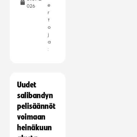
e
026
r
t
o
j
a
:
Uudet
salibandyn
pelisäännöt
voimaan
heinäkuun