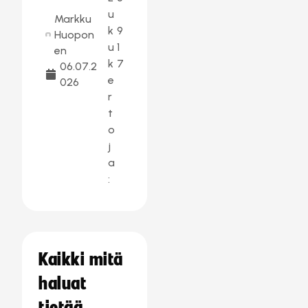
u
Markku
k
9
Huopon
u
1
en
k
7
06.07.2
e
026
r
t
o
j
a
:
Kaikki mitä
haluat