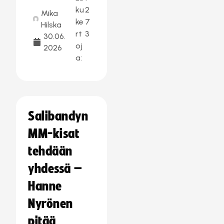
ku
2
Mika
ke
7
Hilska
rt
3
30.06.
oj
2026
a:
Salibandyn
MM-kisat
tehdään
yhdessä –
Hanne
Nyrönen
pitää