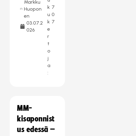
Markku
k
7
Huopon
u
0
en
k
7
03.07.2
e
026
r
t
o
j
a
:
MM-
kisaponnist
us edessä –