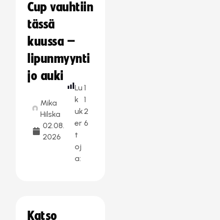
Cup vauhtiin
tässä
kuussa –
lipunmyynti
jo auki
Lu
1
k
1
Mika
uk
2
Hilska
er
6
02.08.
t
2026
oj
a:
Katso