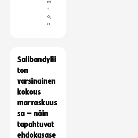
er
t
oj
a:
Salibandylii
ton
varsinainen
kokous
marraskuus
sa – näin
tapahtuvat
ehdokasase