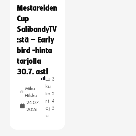
Mestareiden
Cup
SalibandyTV
:stä – Early
bird -hinta
tarjolla
30.7. asti
Lu
3
ku
Mika
ke
2
Hilska
rt
4
24.07.
oj
3
2026
a: