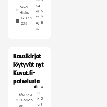
ku
Mika
ke
6
Hilska
rt
9
13.07.2
oj
8
026
a:
Kausikirjat
löytyvät nyt
Kuvat.fi-
palvelusta
L
4
u
Markku
k
2
Huopon
u
1
en