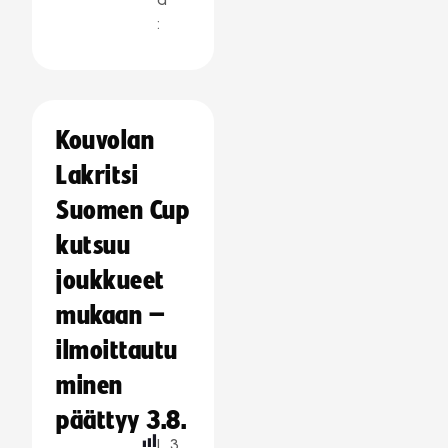
:
Kouvolan
Lakritsi
Suomen Cup
kutsuu
joukkueet
mukaan –
ilmoittautu
minen
päättyy 3.8.
L
3