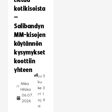
tietää
kotikisoista
–
Salibandyn
MM-kisojen
käytännön
kysymykset
koottiin
yhteen
Lu
3
ku
Mika
ke
3
Hilska
rt
1
06.07.
oj
4
2026
a: