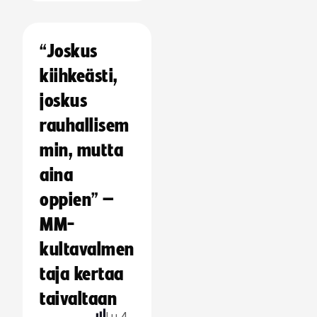
“Joskus
kiihkeästi,
joskus
rauhallisem
min, mutta
aina
oppien” –
MM-
kultavalmen
taja kertaa
taivaltaan
Lu
4