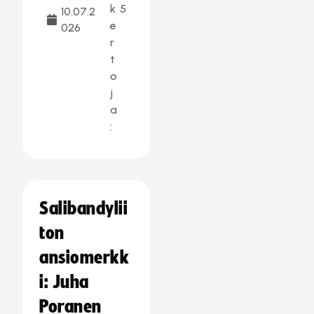
k
5
10.07.2
e
026
r
t
o
j
a
:
Salibandylii
ton
ansiomerkk
i: Juha
Poranen