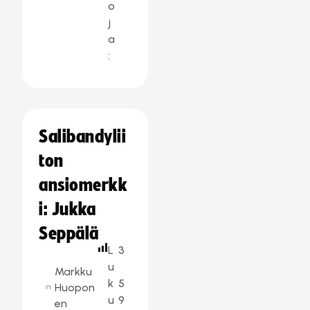
o
j
a
:
Salibandylii
ton
ansiomerkk
i: Jukka
Seppälä
L
3
u
Markku
k
5
Huopon
u
9
en