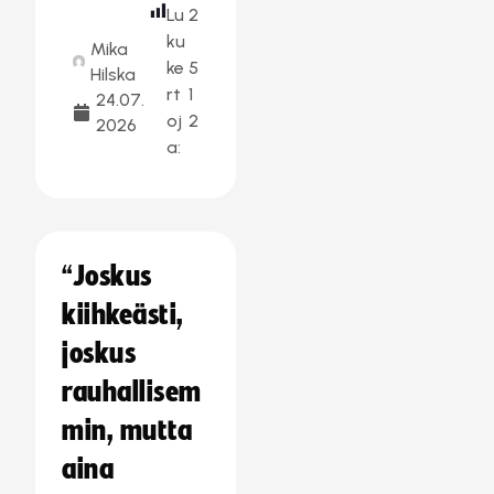
Lu
2
ku
Mika
ke
5
Hilska
rt
1
24.07.
oj
2
2026
a:
“Joskus
kiihkeästi,
joskus
rauhallisem
min, mutta
aina