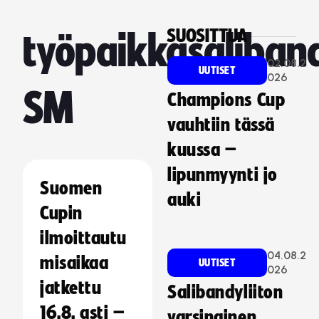
SUOSITTUA
työpaikkasaliban
02.08.2
UUTISET
026
SM
Champions Cup
vauhtiin tässä
kuussa –
lipunmyynti jo
Suomen
auki
Cupin
ilmoittautu
04.08.2
misaikaa
UUTISET
026
jatkettu
Salibandyliiton
16.8. asti –
varsinainen