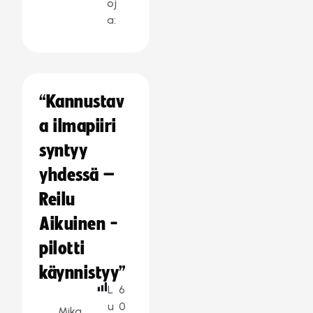
oj
a:
“Kannustav
a ilmapiiri
syntyy
yhdessä –
Reilu
Aikuinen -
pilotti
käynnistyy”
L
6
u
0
Mika