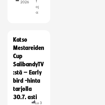
t
2026
oj
a:
Katso
Mestareiden
Cup
SalibandyTV
:stä – Early
bird -hinta
tarjolla
30.7. asti
Lu
3