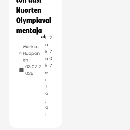
ton uusi
Nuorten
Olympiaval
mentaja
L
2
u
Markku
k
7
Huopon
u
0
en
k
7
03.07.2
e
026
r
t
o
j
a
: