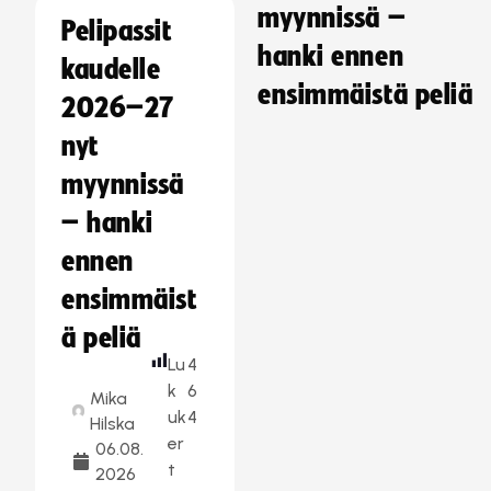
myynnissä –
Pelipassit
hanki ennen
kaudelle
ensimmäistä peliä
2026–27
nyt
myynnissä
– hanki
ennen
ensimmäist
ä peliä
Lu
4
k
6
Mika
uk
4
Hilska
er
06.08.
t
2026