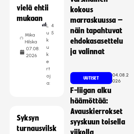
vielä ehtii
kokous
mukaan
marraskuussa –
L
4
näin tapahtuvat
u
5
Mika
k
ehdokasasettelu
Hilska
u
07.08.
ja valinnat
k
2026
e
rt
04.08.2
oj
UUTISET
026
a:
F-liigan alku
häämöttää:
Avauskierrokset
Syksyn
syyskuun toisella
turnausvilsk
viikolla