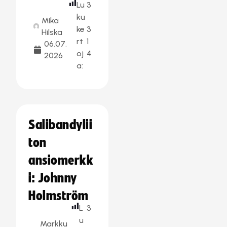
Lu
3
ku
Mika
ke
3
Hilska
rt
1
06.07.
oj
4
2026
a:
Salibandylii
ton
ansiomerkk
i: Johnny
Holmström
L
3
u
Markku