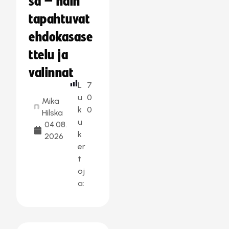
sa – näin
tapahtuvat
ehdokasase
ttelu ja
valinnat
L
7
u
0
Mika
k
0
Hilska
u
04.08.
k
2026
er
t
oj
a: