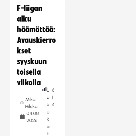
F-liigan
alku
häämöttää:
Avauskierro
kset
syyskuun
toisella
viikolla
L
6
u
1
Mika
k
4
Hilska
u
04.08.
k
2026
er
t