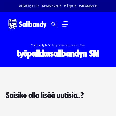
SalibandyTV
Tulospalvelu
F-liiga
Fanikauppa
>
Salibandy.fi
työpaikkasalibandyn SM
työpaikkasalibandyn SM
Saisiko olla lisää uutisia..?