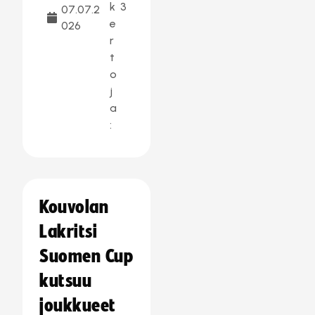
k
3
07.07.2
e
026
r
t
o
j
a
:
Kouvolan
Lakritsi
Suomen Cup
kutsuu
joukkueet