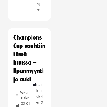
oj
a:
Champions
Cup vauhtiin
tässä
kuussa –
lipunmyynti
jo auki
Lu
1
k
1
Mika
uk
4
Hilska
er
0
02.08.