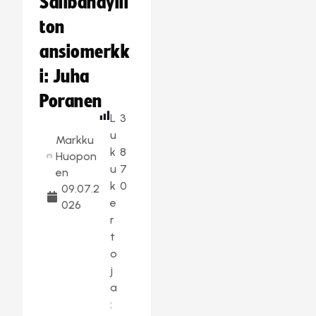
Salibandylii
ton
ansiomerkk
i: Juha
Poranen
L
3
u
Markku
k
8
Huopon
u
7
en
k
0
09.07.2
e
026
r
t
o
j
a
: