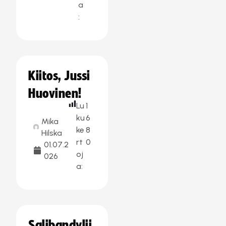
a
:
Kiitos, Jussi
Huovinen!
Lu
1
ku
6
Mika
ke
8
Hilska
rt
0
01.07.2
oj
026
a:
Salibandylii