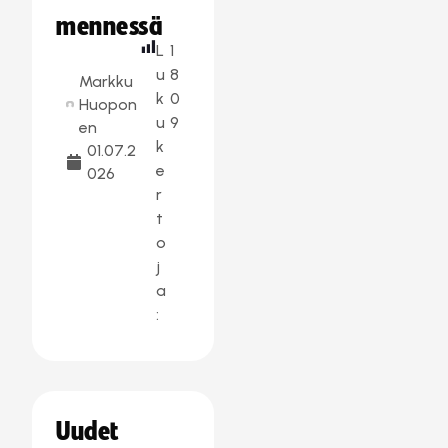
mennessä
L
1
u
8
Markku
k
0
Huopon
u
9
en
k
01.07.2
e
026
r
t
o
j
a
:
Uudet