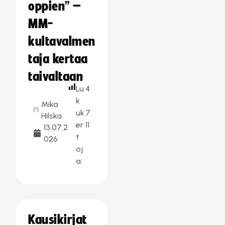
oppien” –
MM-
kultavalmen
taja kertaa
taivaltaan
Lu
4
k
Mika
uk
7
Hilska
er
11
13.07.2
t
026
oj
a:
Kausikirjat