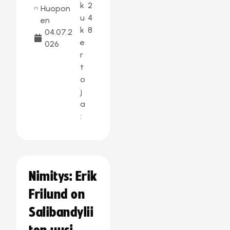
k
2
Huopon
u
4
en
k
8
04.07.2
e
026
r
t
o
j
a
:
Nimitys: Erik
Frilund on
Salibandylii