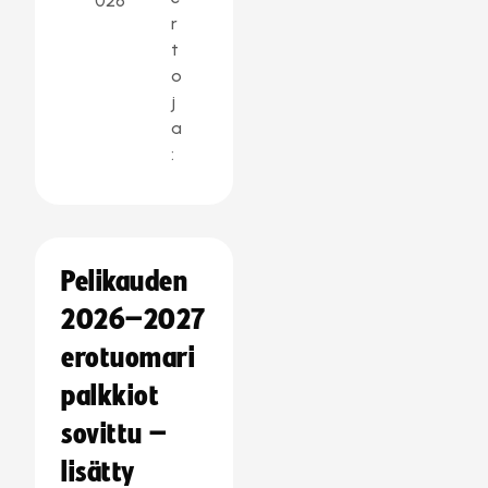
026
r
t
o
j
a
:
Pelikauden
2026–2027
erotuomari
palkkiot
sovittu –
lisätty