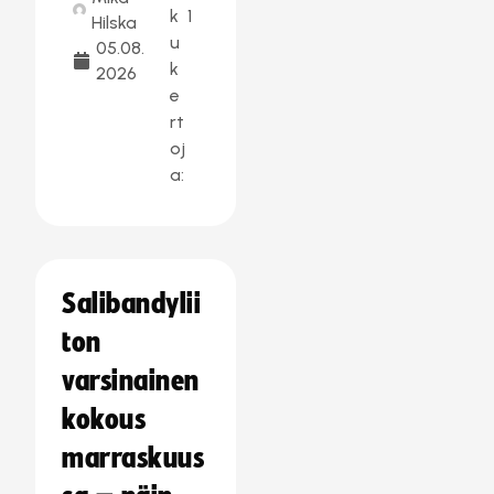
k
1
Hilska
u
05.08.
k
2026
e
rt
oj
a:
Salibandylii
ton
varsinainen
kokous
marraskuus