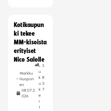
Kotikaupun
ki tekee
MM-kisoista
erityiset
Nico Salolle
L
3
u
Markku
k
8
Huopon
u
3
en
k
7
08.07.2
e
026
r
t