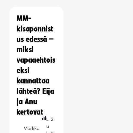
MM-
kisaponnist
us edessä –
miksi
vapaaehtois
eksi
kannattaa
lähteä? Eija
ja Anu
kertovat
L
2
u
Markku