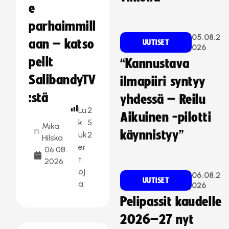
e
parhaimmill
05.08.2
aan – katso
UUTISET
026
pelit
“Kannustava
SalibandyTV
ilmapiiri syntyy
:stä
yhdessä – Reilu
Lu
2
Aikuinen -pilotti
k
5
Mika
käynnistyy”
uk
2
Hilska
er
06.08.
t
2026
oj
06.08.2
UUTISET
a:
026
Pelipassit kaudelle
2026–27 nyt