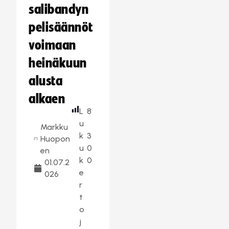
salibandyn
pelisäännöt
voimaan
heinäkuun
alusta
alkaen
L
8
u
Markku
k
3
Huopon
u
0
en
k
0
01.07.2
e
026
r
t
o
j