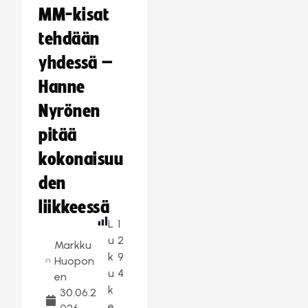
MM-kisat
tehdään
yhdessä –
Hanne
Nyrönen
pitää
kokonaisuu
den
liikkeessä
L
1
u
2
Markku
k
9
Huopon
u
4
en
k
30.06.2
e