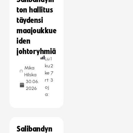
ton hallitus
täydensi
maajoukkue
iden
johtoryhmiä
Lu
1
ku
2
Mika
ke
7
Hilska
rt
3
30.06.
oj
2026
a:
Salibandyn