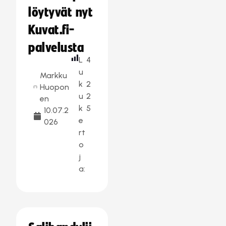
löytyvät nyt
Kuvat.fi-
palvelusta
L
4
u
Markku
k
2
Huopon
u
2
en
k
5
10.07.2
e
026
rt
o
j
a: