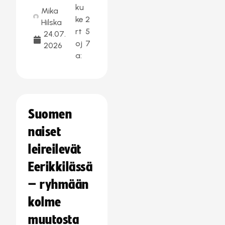
ku
Mika
ke
2
Hilska
rt
5
24.07.
oj
7
2026
a:
Suomen
naiset
leireilevät
Eerikkilässä
– ryhmään
kolme
muutosta