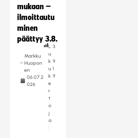
mukaan –
ilmoittautu
minen
päättyy 3.8.
L
3
u
Markku
k
9
Huopon
u
1
en
k
9
06.07.2
e
026
r
t
o
j
a
: