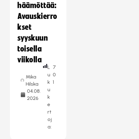
häämöttää:
Avauskierro
kset
syyskuun
toisella
viikolla
L
7
u
0
Mika
k
1
Hilska
u
04.08.
k
2026
e
rt
oj
a: