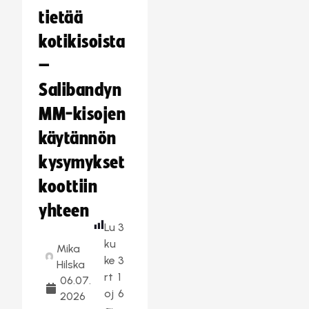
tietää
kotikisoista
–
Salibandyn
MM-kisojen
käytännön
kysymykset
koottiin
yhteen
Lu
3
ku
Mika
ke
3
Hilska
rt
1
06.07.
oj
6
2026