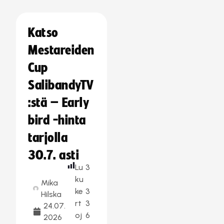
Katso
Mestareiden
Cup
SalibandyTV
:stä – Early
bird -hinta
tarjolla
30.7. asti
Lu
3
ku
Mika
ke
3
Hilska
rt
3
24.07.
oj
6
2026