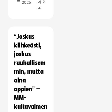
oj
5
2026
a:
“Joskus
kiihkeästi,
joskus
rauhallisem
min, mutta
aina
oppien” –
MM-
kultavalmen