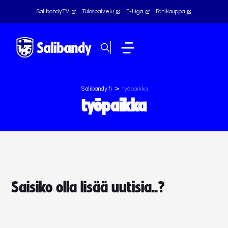
SalibandyTV
Tulospalvelu
F-liiga
Fanikauppa
>
Salibandy.fi
työpaikka
työpaikka
Saisiko olla lisää uutisia..?