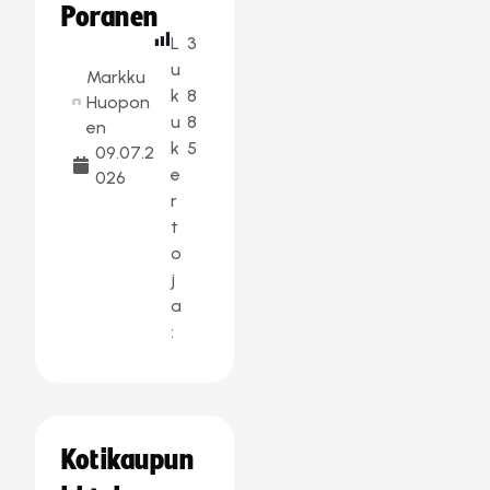
Poranen
L
3
u
Markku
k
8
Huopon
u
8
en
k
5
09.07.2
e
026
r
t
o
j
a
:
Kotikaupun