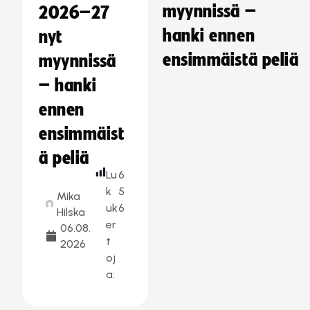
myynnissä –
2026–27
hanki ennen
nyt
ensimmäistä peliä
myynnissä
– hanki
ennen
ensimmäist
ä peliä
Lu
6
k
5
Mika
uk
6
Hilska
er
06.08.
t
2026
oj
a: