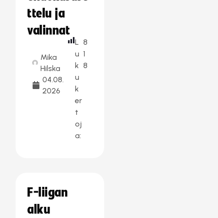
ttelu ja
valinnat
L
8
u
1
Mika
k
8
Hilska
u
04.08.
k
2026
er
t
oj
a:
F-liigan
alku