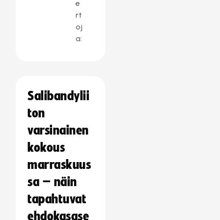
e
rt
oj
a:
Salibandylii
ton
varsinainen
kokous
marraskuus
sa – näin
tapahtuvat
ehdokasase