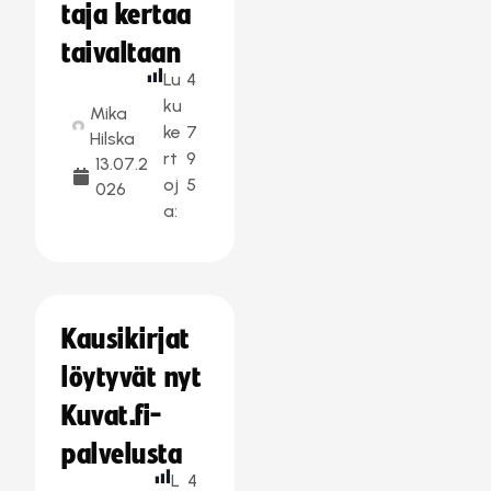
taja kertaa
taivaltaan
Lu
4
ku
Mika
ke
7
Hilska
rt
9
13.07.2
oj
5
026
a:
Kausikirjat
löytyvät nyt
Kuvat.fi-
palvelusta
L
4