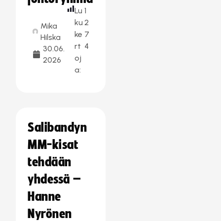
Lu
1
ku
2
Mika
ke
7
Hilska
rt
4
30.06.
oj
2026
a:
Salibandyn
MM-kisat
tehdään
yhdessä –
Hanne
Nyrönen