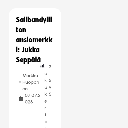
Salibandylii
ton
ansiomerkk
i: Jukka
Seppälä
L
3
u
Markku
k
5
Huopon
u
9
en
k
5
07.07.2
e
026
r
t
o