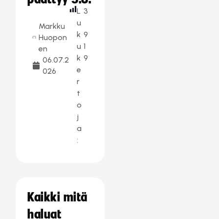
L
3
u
Markku
k
9
Huopon
u
1
en
k
9
06.07.2
e
026
r
t
o
j
a
:
Kaikki mitä
haluat