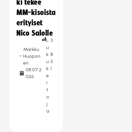
ki tekee
MM-kisoista
erityiset
Nico Salolle
L
3
u
Markku
k
8
Huopon
u
5
en
k
1
08.07.2
e
026
r
t
o
j
a
: