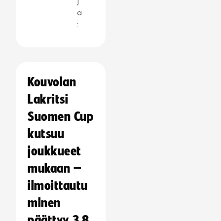
j
a
:
Kouvolan
Lakritsi
Suomen Cup
kutsuu
joukkueet
mukaan –
ilmoittautu
minen
päättyy 3.8.