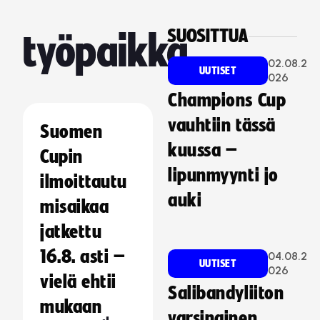
SUOSITTUA
työpaikka
02.08.2
UUTISET
026
Champions Cup
vauhtiin tässä
Suomen
kuussa –
Cupin
lipunmyynti jo
ilmoittautu
auki
misaikaa
jatkettu
16.8. asti –
04.08.2
UUTISET
026
vielä ehtii
Salibandyliiton
mukaan
varsinainen