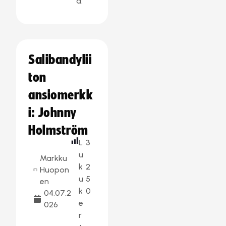
a:
Salibandylii
ton
ansiomerkk
i: Johnny
Holmström
L
3
u
Markku
k
2
Huopon
u
5
en
k
0
04.07.2
e
026
r