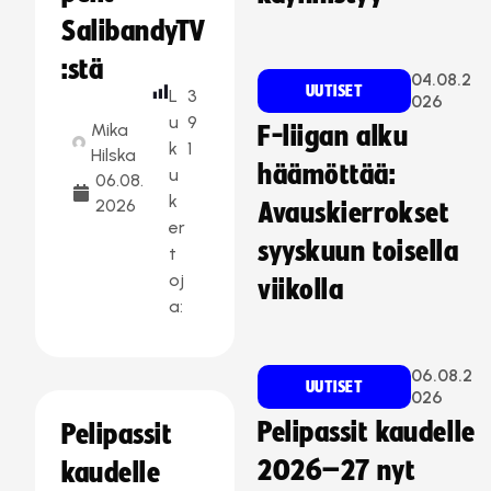
SalibandyTV
:stä
04.08.2
UUTISET
L
3
026
u
9
Mika
F-liigan alku
k
1
Hilska
häämöttää:
u
06.08.
k
2026
Avauskierrokset
er
syyskuun toisella
t
oj
viikolla
a:
06.08.2
UUTISET
026
Pelipassit kaudelle
Pelipassit
2026–27 nyt
kaudelle