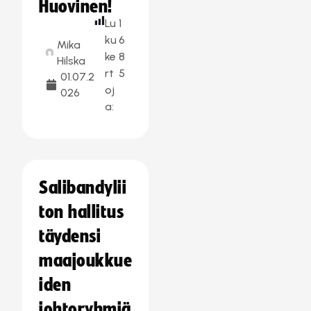
Huovinen!
Lu
1
ku
6
Mika
ke
8
Hilska
rt
5
01.07.2
oj
026
a:
Salibandylii
ton hallitus
täydensi
maajoukkue
iden
johtoryhmiä