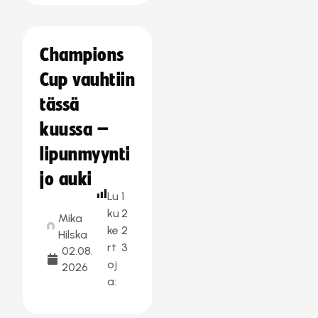
Champions
Cup vauhtiin
tässä
kuussa –
lipunmyynti
jo auki
Lu
1
ku
2
Mika
ke
2
Hilska
rt
3
02.08.
oj
2026
a: