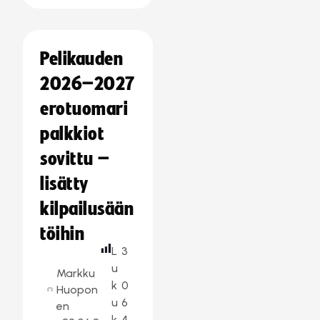
Pelikauden
2026–2027
erotuomari
palkkiot
sovittu –
lisätty
kilpailusään
töihin
L
3
u
Markku
k
0
Huopon
u
6
en
k
4