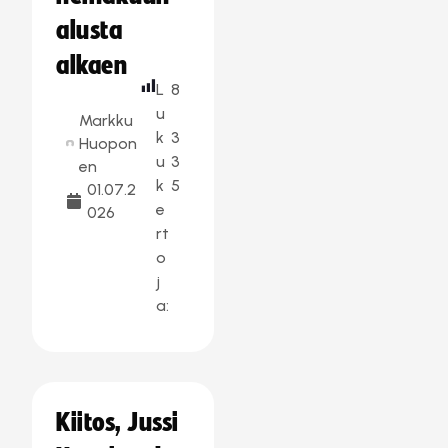
alusta
alkaen
L
8
u
Markku
k
3
Huopon
u
3
en
k
5
01.07.2
e
026
rt
o
j
a:
Kiitos, Jussi