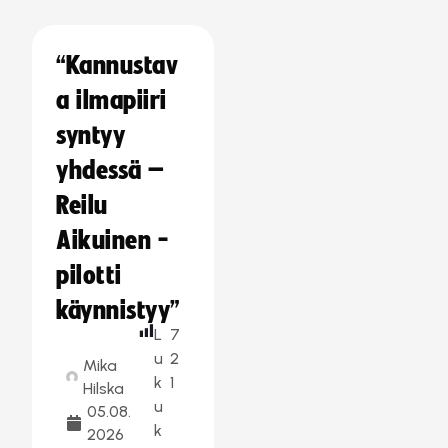
“Kannustav
a ilmapiiri
syntyy
yhdessä –
Reilu
Aikuinen -
pilotti
käynnistyy”
L
7
u
2
Mika
k
1
Hilska
u
05.08.
k
2026