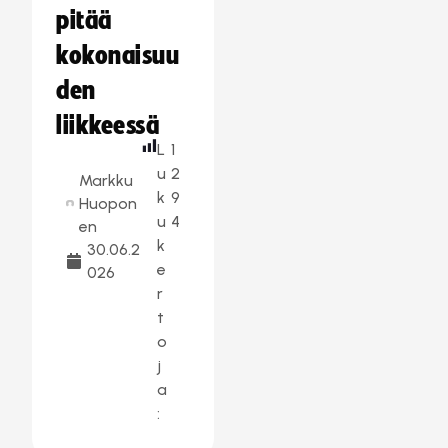
pitää
kokonaisuu
den
liikkeessä
L
1
u
2
Markku
k
9
Huopon
u
4
en
k
30.06.2
e
026
r
t
o
j
a
: