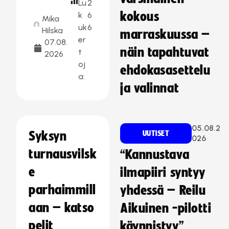
Lu
2
kokous
k
6
Mika
uk
6
Hilska
marraskuussa –
er
07.08.
näin tapahtuvat
t
2026
oj
ehdokasasettelu
a:
ja valinnat
05.08.2
Syksyn
UUTISET
026
turnausvilsk
“Kannustava
e
ilmapiiri syntyy
parhaimmill
yhdessä – Reilu
aan – katso
Aikuinen -pilotti
pelit
käynnistyy”