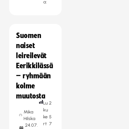
a:
Suomen
naiset
leireilevät
Eerikkilässä
– ryhmään
kolme
muutosta
Lu
2
ku
Mika
ke
5
Hilska
rt
7
24.07.