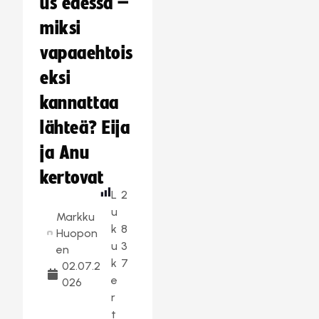
us edessä –
miksi
vapaaehtois
eksi
kannattaa
lähteä? Eija
ja Anu
kertovat
L
2
u
Markku
k
8
Huopon
u
3
en
k
7
02.07.2
e
026
r
t