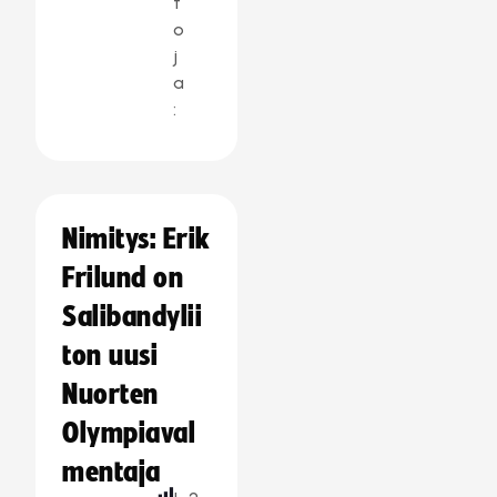
t
o
j
a
:
Nimitys: Erik
Frilund on
Salibandylii
ton uusi
Nuorten
Olympiaval
mentaja