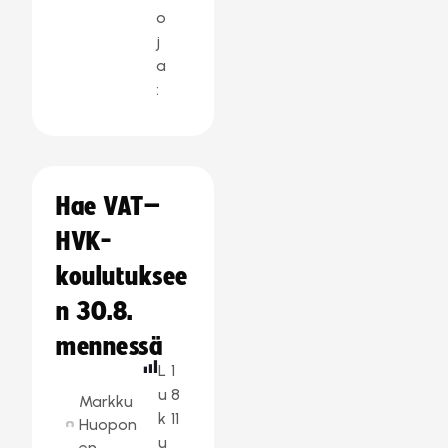
o
j
a
:
Hae VAT–
HVK-
koulutuksee
n 30.8.
mennessä
L
1
u
8
Markku
k
11
Huopon
u
en