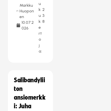
u
Markku
k
2
Huopon
u
3
en
k
8
10.07.2
e
026
rt
o
j
a:
Salibandylii
ton
ansiomerkk
i: Juha