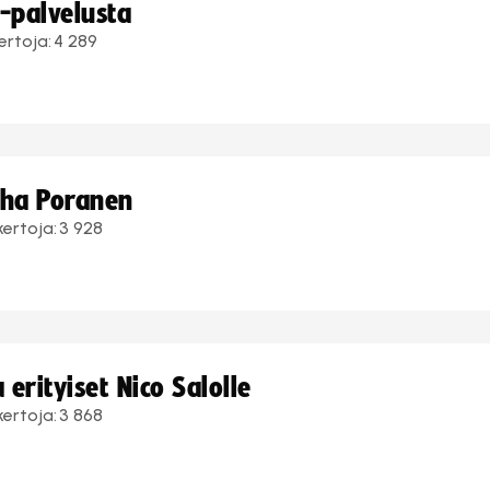
i-palvelusta
ertoja:
4 289
uha Poranen
kertoja:
3 928
erityiset Nico Salolle
kertoja:
3 868