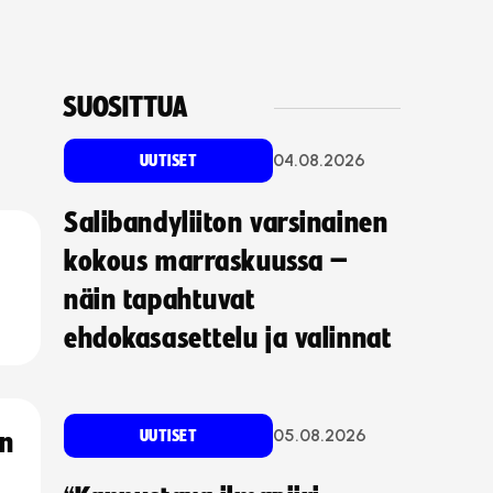
SUOSITTUA
04.08.2026
UUTISET
Salibandyliiton varsinainen
kokous marraskuussa –
näin tapahtuvat
ehdokasasettelu ja valinnat
05.08.2026
UUTISET
an