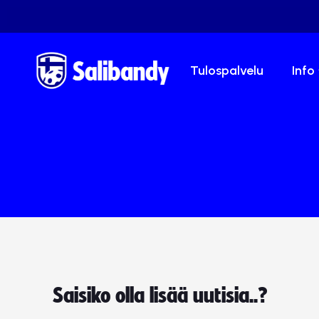
Tulospalvelu
Info
Saisiko olla lisää uutisia..?