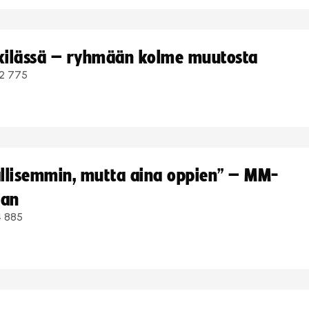
kkilässä – ryhmään kolme muutosta
2 775
hallisemmin, mutta aina oppien” – MM-
aan
4 885