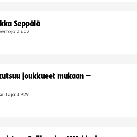
ukka Seppälä
kertoja:
3 602
 kutsuu joukkueet mukaan –
kertoja:
3 929