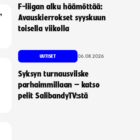
F-liigan alku häämöttää:
”
Avauskierrokset syyskuun
toisella viikolla
06.08.2026
UUTISET
Syksyn turnausvilske
parhaimmillaan – katso
pelit SalibandyTV:stä