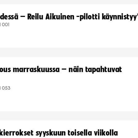
dessä – Reilu Aikuinen -pilotti käynnistyy
1 001
kous marraskuussa – näin tapahtuvat
1 053
ierrokset syyskuun toisella viikolla