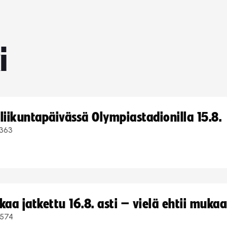
i
iikuntapäivässä Olympiastadionilla 15.8.
363
a jatkettu 16.8. asti – vielä ehtii muka
574