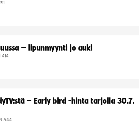
911
uussa – lipunmyynti jo auki
1 414
TV:stä – Early bird -hinta tarjolla 30.7.
3 544