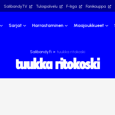
SalibandyTV
Tulospalvelu
F-liiga
Fanikauppa
Sarjat
Harrastaminen
Maajoukkueet
Salibandy.fi
>
tuukka ritokoski
tuukka ritokoski