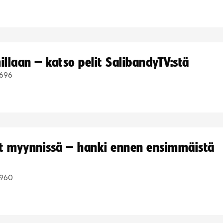
llaan – katso pelit SalibandyTV:stä
696
yt myynnissä – hanki ennen ensimmäistä
960