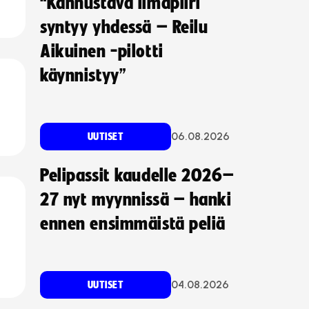
“Kannustava ilmapiiri
syntyy yhdessä – Reilu
Aikuinen -pilotti
käynnistyy”
06.08.2026
UUTISET
Pelipassit kaudelle 2026–
27 nyt myynnissä – hanki
ennen ensimmäistä peliä
04.08.2026
UUTISET