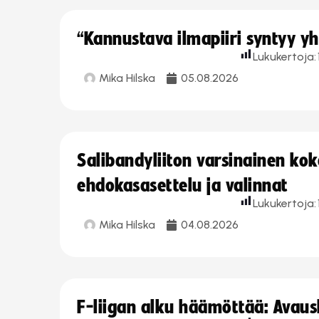
“Kannustava ilmapiiri syntyy yh
Lukukertoja:
Mika Hilska
05.08.2026
Salibandyliiton varsinainen ko
ehdokasasettelu ja valinnat
Lukukertoja:
Mika Hilska
04.08.2026
F-liigan alku häämöttää: Avausk