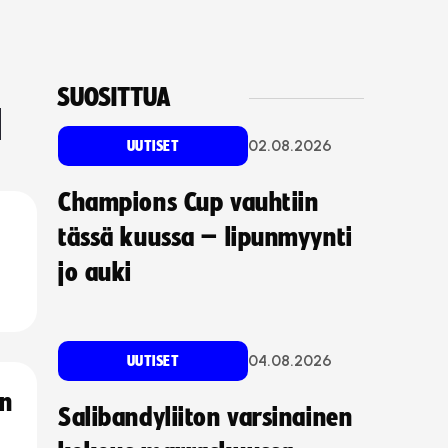
SUOSITTUA
a
02.08.2026
UUTISET
Champions Cup vauhtiin
tässä kuussa – lipunmyynti
jo auki
04.08.2026
UUTISET
an
Salibandyliiton varsinainen