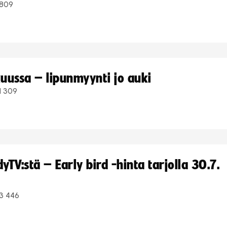
809
uussa – lipunmyynti jo auki
1 309
TV:stä – Early bird -hinta tarjolla 30.7.
3 446