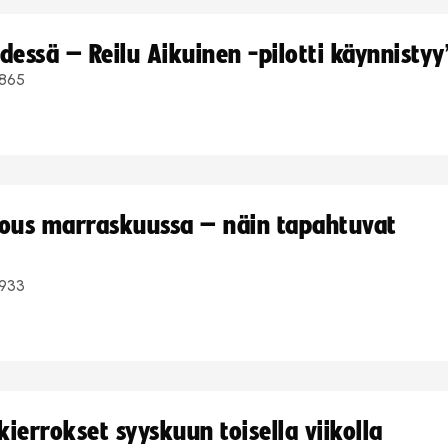
dessä – Reilu Aikuinen -pilotti käynnistyy
865
kous marraskuussa – näin tapahtuvat
933
ierrokset syyskuun toisella viikolla