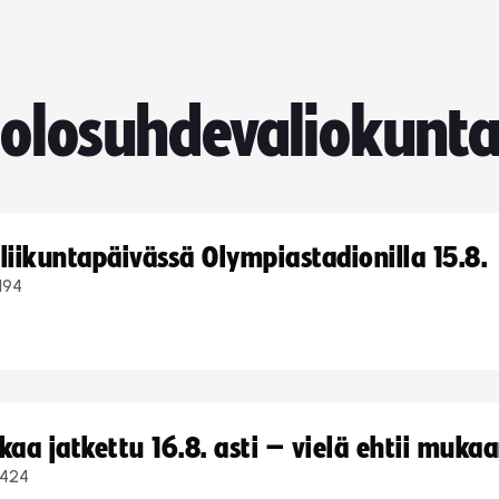
a olosuhdevaliokunt
iikuntapäivässä Olympiastadionilla 15.8.
194
a jatkettu 16.8. asti – vielä ehtii muka
424