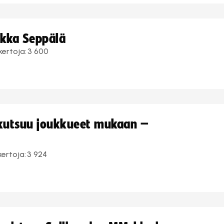
ukka Seppälä
kertoja:
3 600
 kutsuu joukkueet mukaan –
kertoja:
3 924