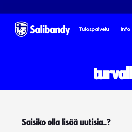
Tulospalvelu
Info
turval
Saisiko olla lisää uutisia..?