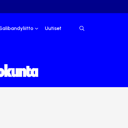
Salibandyliitto
Uutiset
iokunta