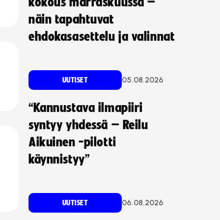
kokous marraskuussa –
näin tapahtuvat
ehdokasasettelu ja valinnat
05.08.2026
UUTISET
“Kannustava ilmapiiri
syntyy yhdessä – Reilu
Aikuinen -pilotti
käynnistyy”
06.08.2026
UUTISET