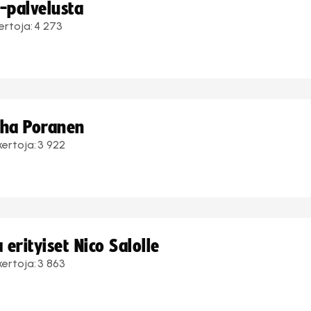
i-palvelusta
ertoja:
4 273
uha Poranen
kertoja:
3 922
erityiset Nico Salolle
kertoja:
3 863