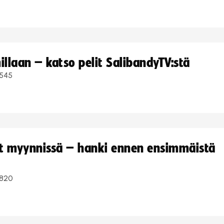
llaan – katso pelit SalibandyTV:stä
545
yt myynnissä – hanki ennen ensimmäistä
820