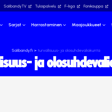
SalibandyTV
Tulospalvelu
F-liiga
Fanikauppa
Sarjat
Harrastaminen
Maajoukkueet
Salibandy.fi
>
turvallisuus- ja olosuhdevaliokunta
lisuus- ja olosuhdeval