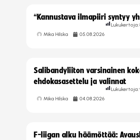
“Kannustava ilmapiiri syntyy yh
Lukukertoja:
Mika Hilska
05.08.2026
Salibandyliiton varsinainen ko
ehdokasasettelu ja valinnat
Lukukertoja:
Mika Hilska
04.08.2026
F-liigan alku häämöttää: Avausk