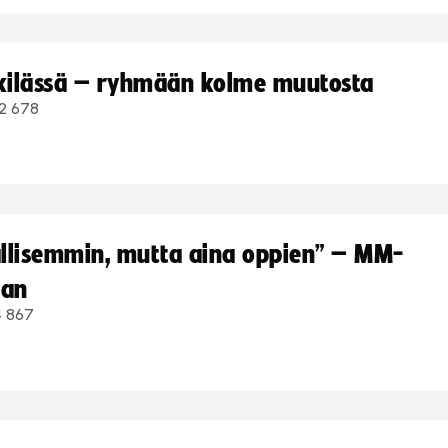
kkilässä – ryhmään kolme muutosta
2 678
hallisemmin, mutta aina oppien” – MM-
aan
4 867