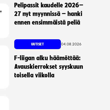
Pelipassit kaudelle 2026–
”
27 nyt myynnissä – hanki
ennen ensimmäistä peliä
04.08.2026
UUTISET
F-liigan alku häämöttää:
Avauskierrokset syyskuun
toisella viikolla