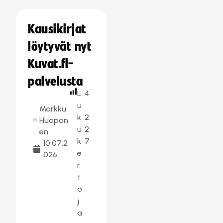
Kausikirjat
löytyvät nyt
Kuvat.fi-
palvelusta
L
4
u
Markku
k
2
Huopon
u
2
en
k
7
10.07.2
e
026
r
t
o
j
a