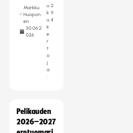
u
2
Markku
k
9
Huopon
u
4
en
k
30.06.2
e
026
r
t
o
j
a
:
Pelikauden
2026–2027
erotuomari