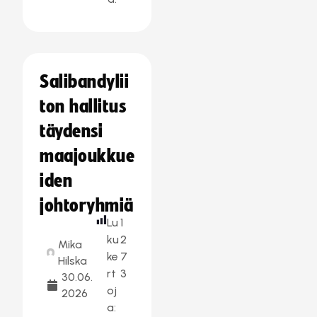
Salibandylii
ton hallitus
täydensi
maajoukkue
iden
johtoryhmiä
Lu
1
ku
2
Mika
ke
7
Hilska
rt
3
30.06.
oj
2026
a: