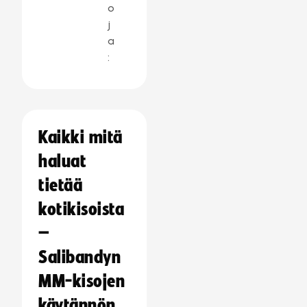
o
j
a
:
Kaikki mitä
haluat
tietää
kotikisoista
–
Salibandyn
MM-kisojen
käytännön