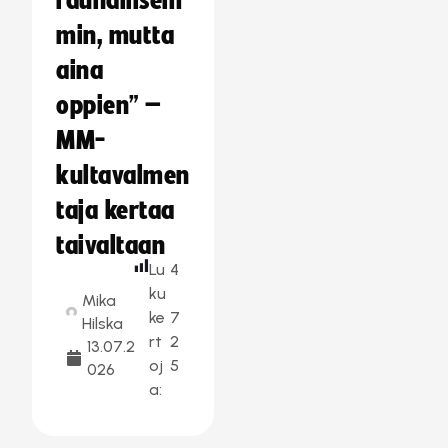
rauhallisem
min, mutta
aina
oppien” –
MM-
kultavalmen
taja kertaa
taivaltaan
Lu
4
ku
Mika
ke
7
Hilska
rt
2
13.07.2
oj
5
026
a: