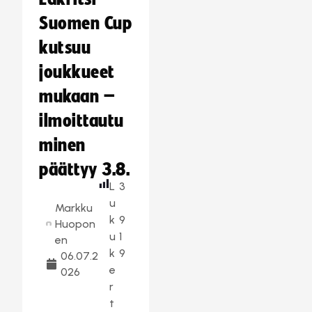
Suomen Cup
kutsuu
joukkueet
mukaan –
ilmoittautu
minen
päättyy 3.8.
L
3
u
Markku
k
9
Huopon
u
1
en
k
9
06.07.2
e
026
r
t