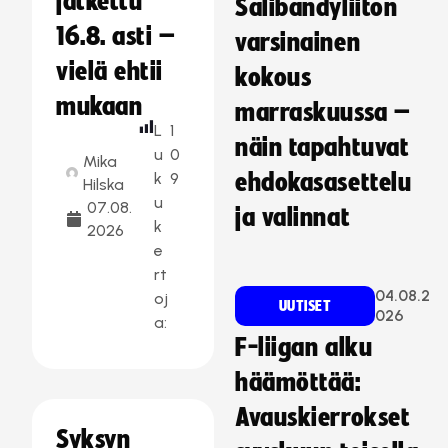
jatkettu
Salibandyliiton
16.8. asti –
varsinainen
vielä ehtii
kokous
mukaan
marraskuussa –
L
1
näin tapahtuvat
u
0
Mika
k
9
ehdokasasettelu
Hilska
u
07.08.
ja valinnat
k
2026
e
rt
04.08.2
oj
UUTISET
026
a:
F-liigan alku
häämöttää:
Avauskierrokset
Syksyn