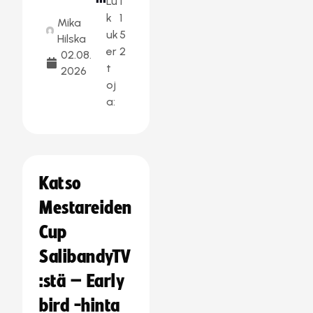
Lu
1
k
1
Mika
uk
5
Hilska
er
2
02.08.
t
2026
oj
a:
Katso
Mestareiden
Cup
SalibandyTV
:stä – Early
bird -hinta