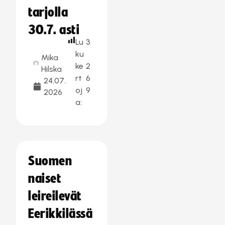
tarjolla
30.7. asti
Lu
3
ku
Mika
ke
2
Hilska
rt
6
24.07.
oj
9
2026
a:
Suomen
naiset
leireilevät
Eerikkilässä