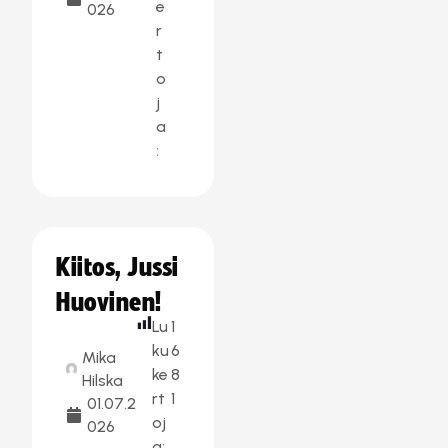
e
026
r
t
o
j
a
:
Kiitos, Jussi
Huovinen!
Lu
1
ku
6
Mika
ke
8
Hilska
rt
1
01.07.2
oj
026
a: