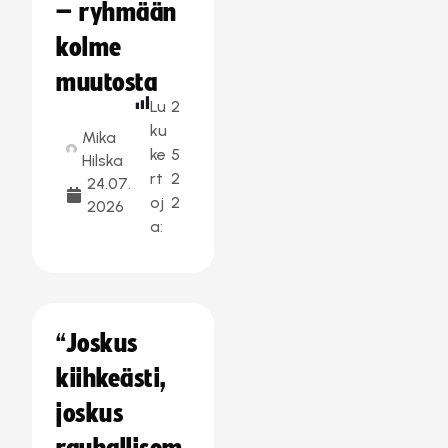
– ryhmään
kolme
muutosta
Lu
2
ku
Mika
ke
5
Hilska
rt
2
24.07.
oj
2
2026
a:
“Joskus
kiihkeästi,
joskus