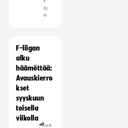
t
oj
a:
F-liigan
alku
häämöttää:
Avauskierro
kset
syyskuun
toisella
viikolla
Lu
6