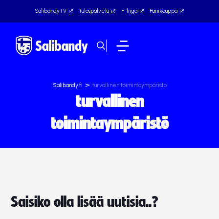
SalibandyTV
Tulospalvelu
F-liiga
Fanikauppa
>
Salibandy.fi
turvallinen toimintaympäristö
turvallinen
toimintaympäristö
Saisiko olla lisää uutisia..?