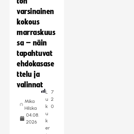
ton
varsinainen
kokous
marraskuus
sa – näin
tapahtuvat
ehdokasase
ttelu ja
valinnat
L
7
u
2
Mika
k
0
Hilska
u
04.08.
k
2026
er