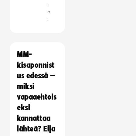
j
a
:
MM-
kisaponnist
us edessä –
miksi
vapaaehtois
eksi
kannattaa
lähteä? Eija