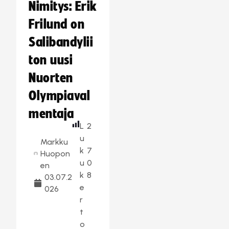
Nimitys: Erik
Frilund on
Salibandylii
ton uusi
Nuorten
Olympiaval
mentaja
L
2
u
Markku
k
7
Huopon
u
0
en
k
8
03.07.2
e
026
r
t
o