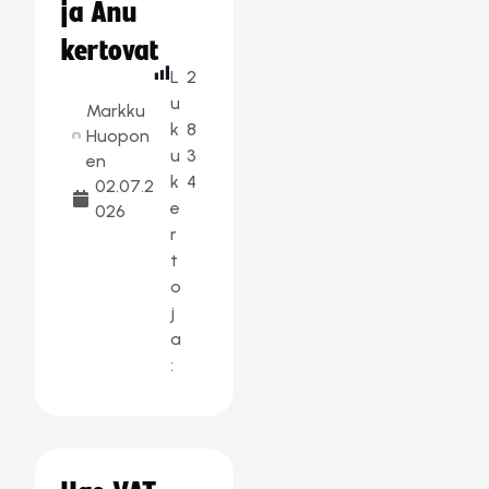
ja Anu
kertovat
L
2
u
Markku
k
8
Huopon
u
3
en
k
4
02.07.2
e
026
r
t
o
j
a
: