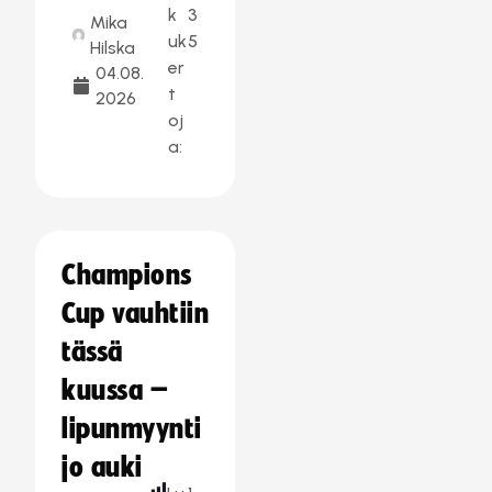
k
3
Mika
uk
5
Hilska
er
04.08.
t
2026
oj
a:
Champions
Cup vauhtiin
tässä
kuussa –
lipunmyynti
jo auki