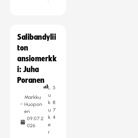
:
Salibandylii
ton
ansiomerkk
i: Juha
Poranen
L
3
u
Markku
k
8
Huopon
u
7
en
k
4
09.07.2
e
026
r