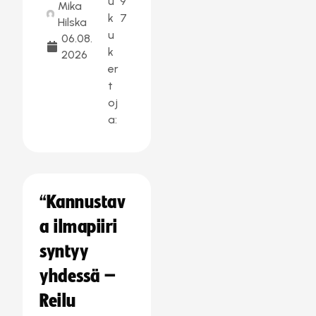
u
9
Mika
k
7
Hilska
u
06.08.
k
2026
er
t
oj
a:
“Kannustav
a ilmapiiri
syntyy
yhdessä –
Reilu