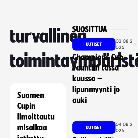
SUOSITTUA
turvallinen
02.08.2
UUTISET
026
toimintaympärist
Champions Cup
vauhtiin tässä
kuussa –
lipunmyynti jo
Suomen
auki
Cupin
ilmoittautu
04.08.2
misaikaa
UUTISET
026