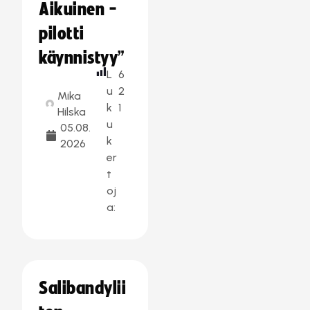
Aikuinen -
pilotti
käynnistyy”
L
6
u
2
Mika
k
1
Hilska
u
05.08.
k
2026
er
t
oj
a:
Salibandylii