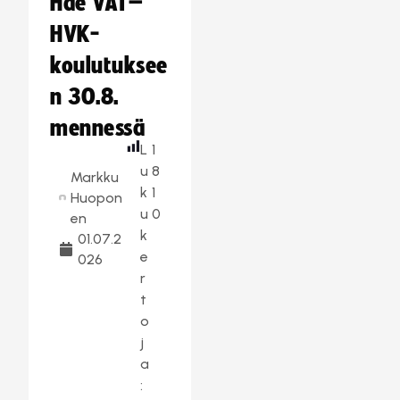
Hae VAT–
HVK-
koulutuksee
n 30.8.
mennessä
L
1
u
8
Markku
k
1
Huopon
u
0
en
k
01.07.2
e
026
r
t
o
j
a
: