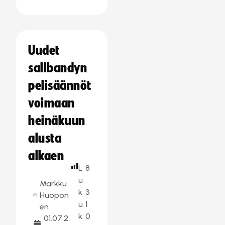
Uudet
salibandyn
pelisäännöt
voimaan
heinäkuun
alusta
alkaen
L
8
u
Markku
k
3
Huopon
u
1
en
k
0
01.07.2