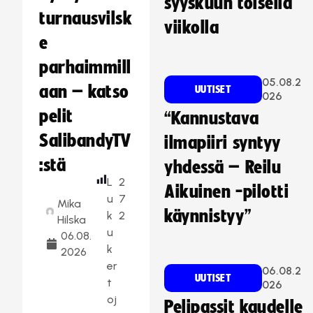
syyskuun toisella
turnausvilsk
viikolla
e
parhaimmill
05.08.2
aan – katso
UUTISET
026
pelit
“Kannustava
SalibandyTV
ilmapiiri syntyy
:stä
yhdessä – Reilu
L
2
Aikuinen -pilotti
u
7
Mika
käynnistyy”
k
2
Hilska
u
06.08.
k
2026
er
06.08.2
UUTISET
t
026
oj
Pelipassit kaudelle