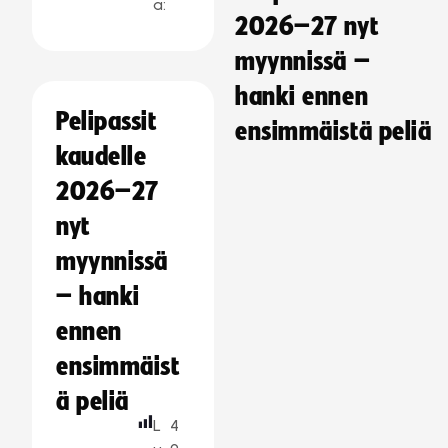
a:
2026–27 nyt
myynnissä –
hanki ennen
Pelipassit
ensimmäistä peliä
kaudelle
2026–27
nyt
myynnissä
– hanki
ennen
ensimmäist
ä peliä
L
4