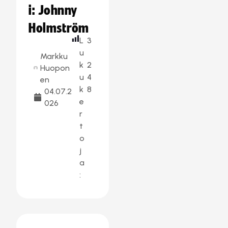
i: Johnny
Holmström
L
3
u
Markku
k
2
Huopon
u
4
en
k
8
04.07.2
e
026
r
t
o
j
a
: