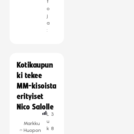
t
o
j
a
:
Kotikaupun
ki tekee
MM-kisoista
erityiset
Nico Salolle
L
3
u
Markku
k
8
Huopon