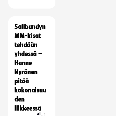
Salibandyn
MM-kisat
tehdään
yhdessä –
Hanne
Nyrönen
pitää
kokonaisuu
den
liikkeessä
L
1