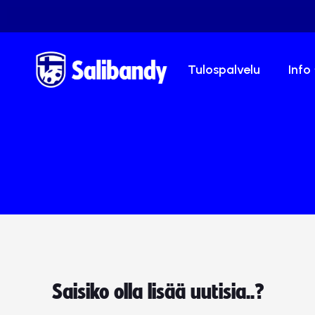
Tulospalvelu
Info
Saisiko olla lisää uutisia..?