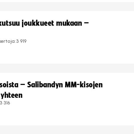
 kutsuu joukkueet mukaan –
kertoja:
3 919
kisoista – Salibandyn MM-kisojen
 yhteen
3 316