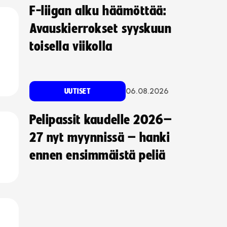
F-liigan alku häämöttää:
Avauskierrokset syyskuun
toisella viikolla
06.08.2026
UUTISET
Pelipassit kaudelle 2026–
27 nyt myynnissä – hanki
ennen ensimmäistä peliä