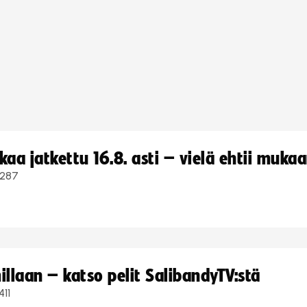
a jatkettu 16.8. asti – vielä ehtii muka
287
llaan – katso pelit SalibandyTV:stä
411