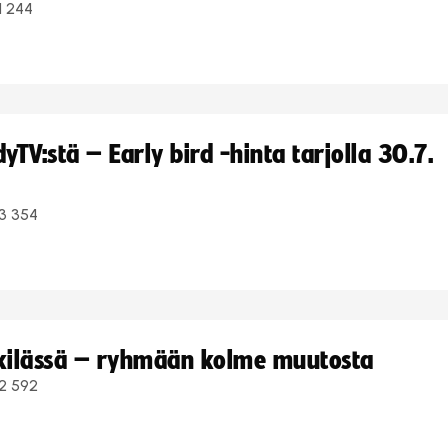
1 244
TV:stä – Early bird -hinta tarjolla 30.7.
3 354
kkilässä – ryhmään kolme muutosta
2 592