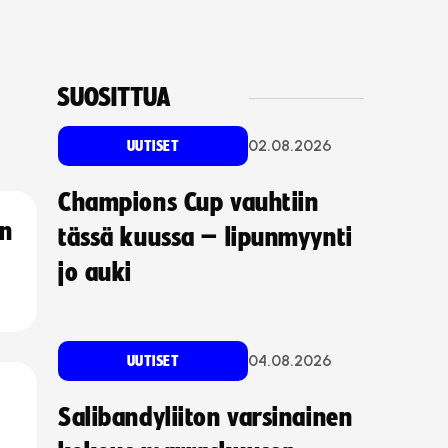
SUOSITTUA
02.08.2026
UUTISET
Champions Cup vauhtiin
an
tässä kuussa – lipunmyynti
jo auki
04.08.2026
UUTISET
Salibandyliiton varsinainen