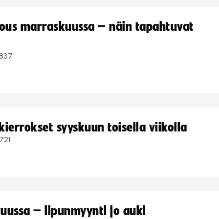
kous marraskuussa – näin tapahtuvat
837
ierrokset syyskuun toisella viikolla
721
uussa – lipunmyynti jo auki