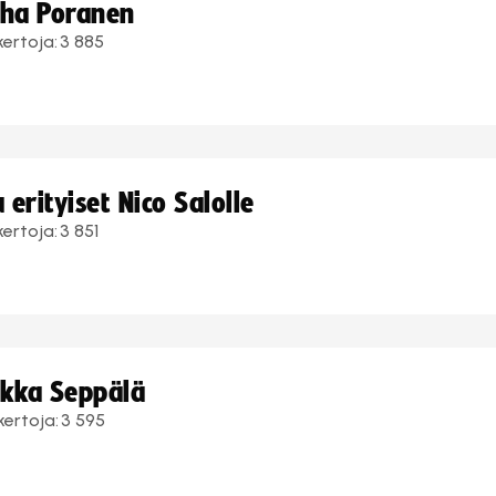
uha Poranen
kertoja:
3 885
erityiset Nico Salolle
kertoja:
3 851
ukka Seppälä
kertoja:
3 595