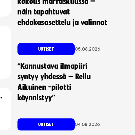
kokous marraskuussa –
näin tapahtuvat
ehdokasasettelu ja valinnat
05.08.2026
UUTISET
“Kannustava ilmapiiri
syntyy yhdessä – Reilu
Aikuinen -pilotti
käynnistyy”
”
04.08.2026
UUTISET