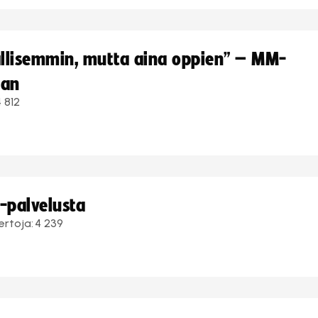
hallisemmin, mutta aina oppien” – MM-
aan
 812
i-palvelusta
ertoja:
4 239