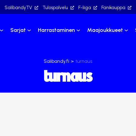
SalibandyTV
Tulospalvelu
F-liiga
Fanikauppa
Sarjat
Harrastaminen
Maajoukkueet
Salibandy.fi
>
turnaus
turnaus