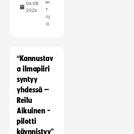
er
06.08.
t
2026
oj
a:
“Kannustav
a ilmapiiri
syntyy
yhdessä –
Reilu
Aikuinen -
pilotti
käynnistyy”