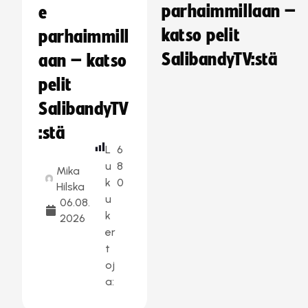
parhaimmillaan –
e
katso pelit
parhaimmill
SalibandyTV:stä
aan – katso
pelit
SalibandyTV
:stä
L
6
u
8
Mika
k
0
Hilska
u
06.08.
k
2026
er
t
oj
a: