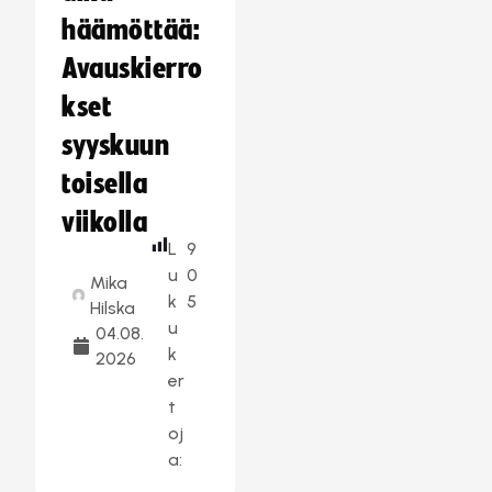
häämöttää:
Avauskierro
kset
syyskuun
toisella
viikolla
L
9
u
0
Mika
k
5
Hilska
u
04.08.
k
2026
er
t
oj
a: