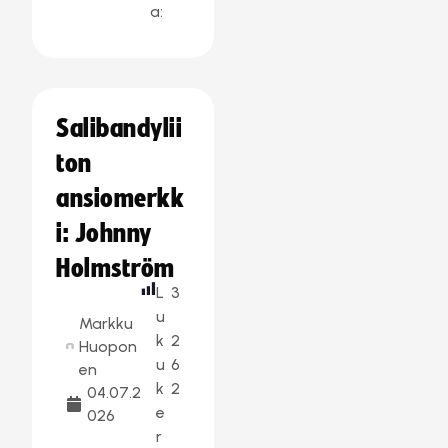
a:
Salibandylii
ton
ansiomerkk
i: Johnny
Holmström
L
3
u
Markku
k
2
Huopon
u
6
en
k
2
04.07.2
e
026
r