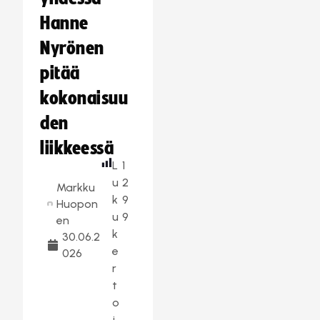
Hanne
Nyrönen
pitää
kokonaisuu
den
liikkeessä
L
1
u
2
Markku
k
9
Huopon
u
9
en
k
30.06.2
e
026
r
t
o
j