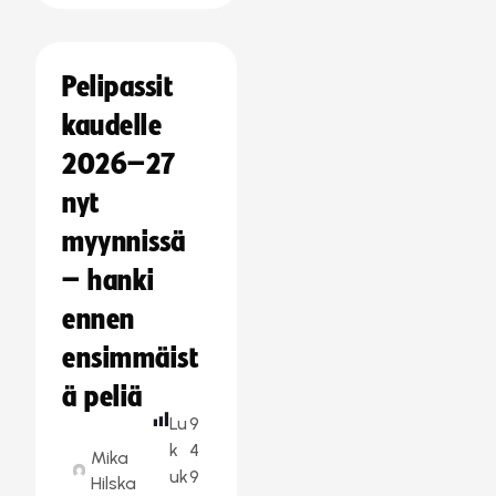
Pelipassit
kaudelle
2026–27
nyt
myynnissä
– hanki
ennen
ensimmäist
ä peliä
Lu
9
k
4
Mika
uk
9
Hilska