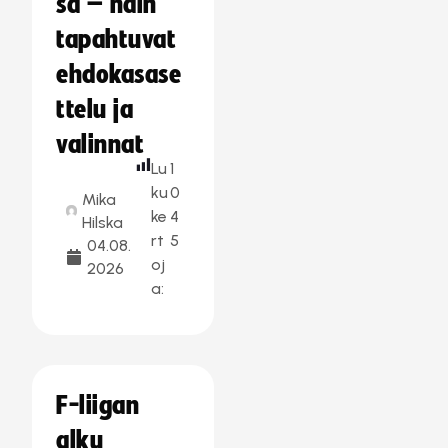
sa – näin
tapahtuvat
ehdokasase
ttelu ja
valinnat
Lu
1
ku
0
Mika
ke
4
Hilska
rt
5
04.08.
oj
2026
a:
F-liigan
alku