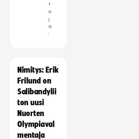
t
o
j
a
:
Nimitys: Erik
Frilund on
Salibandylii
ton uusi
Nuorten
Olympiaval
mentaja