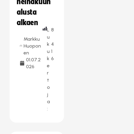
heinäkuun
alusta
alkaen
L
8
u
Markku
k
4
Huopon
u
1
en
k
6
01.07.2
e
026
r
t
o
j
a
: