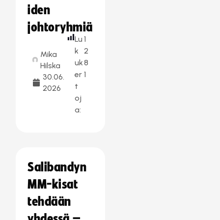
iden
johtoryhmiä
Lu
1
k
2
Mika
uk
8
Hilska
er
1
30.06.
t
2026
oj
a:
Salibandyn
MM-kisat
tehdään
yhdessä –