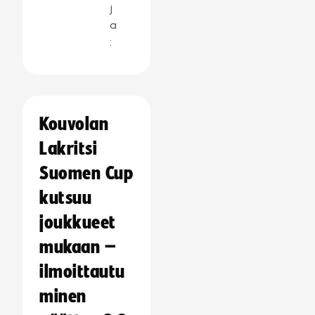
j
a
:
Kouvolan
Lakritsi
Suomen Cup
kutsuu
joukkueet
mukaan –
ilmoittautu
minen