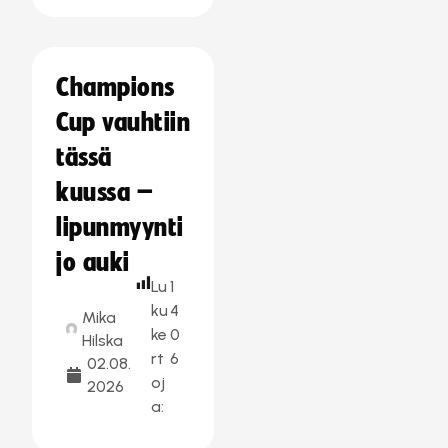
Champions
Cup vauhtiin
tässä
kuussa –
lipunmyynti
jo auki
Lu
1
ku
4
Mika
ke
0
Hilska
rt
6
02.08.
oj
2026
a: