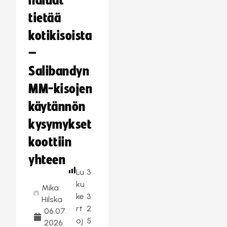
haluat
tietää
kotikisoista
–
Salibandyn
MM-kisojen
käytännön
kysymykset
koottiin
yhteen
Lu
3
ku
Mika
ke
3
Hilska
rt
2
06.07.
oj
5
2026