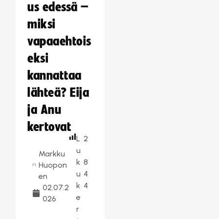
us edessä –
miksi
vapaaehtois
eksi
kannattaa
lähteä? Eija
ja Anu
kertovat
L
2
u
Markku
k
8
Huopon
u
4
en
k
4
02.07.2
e
026
r