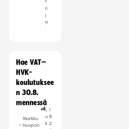
t
o
j
a
:
Hae VAT–
HVK-
koulutuksee
n 30.8.
mennessä
L
1
u
8
Markku
k
2
Huopon