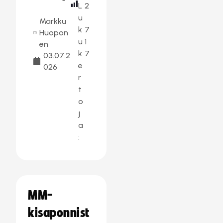
L
2
u
Markku
k
7
Huopon
u
1
en
k
7
03.07.2
e
026
r
t
o
j
a
:
MM-
kisaponnist