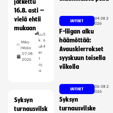
jatkettu
16.8. asti –
vielä ehtii
04.08.2
UUTISET
026
mukaan
F-liigan alku
Lu
5
häämöttää:
k
6
Mika
uk
4
Hilska
Avauskierrokset
er
07.08.
syyskuun toisella
t
2026
oj
viikolla
a:
06.08.2
UUTISET
026
Syksyn
Syksyn
turnausvilske
turnausvilsk