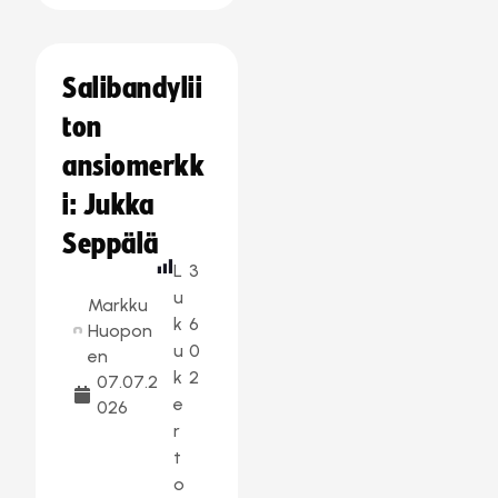
Salibandylii
ton
ansiomerkk
i: Jukka
Seppälä
L
3
u
Markku
k
6
Huopon
u
0
en
k
2
07.07.2
e
026
r
t
o