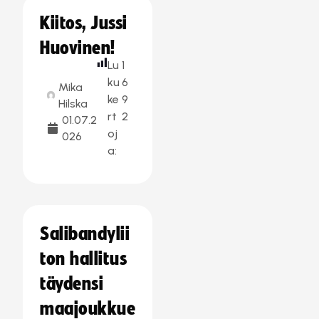
Kiitos, Jussi
Huovinen!
Lu
1
ku
6
Mika
ke
9
Hilska
rt
2
01.07.2
oj
026
a:
Salibandylii
ton hallitus
täydensi
maajoukkue