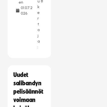
u
8
en
k
01.07.2
e
026
r
t
o
j
a
:
Uudet
salibandyn
pelisäännöt
voimaan