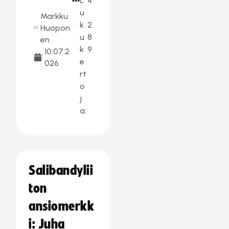
L
4
u
Markku
k
2
Huopon
u
8
en
k
9
10.07.2
e
026
rt
o
j
a:
Salibandylii
ton
ansiomerkk
i: Juha