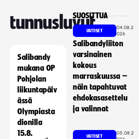
SUOSITTUA
tunnusluvut
04.08.2
UUTISET
026
Salibandyliiton
varsinainen
Salibandy
kokous
mukana OP
marraskuussa –
Pohjolan
näin tapahtuvat
liikuntapäiv
ehdokasasettelu
ässä
ja valinnat
Olympiasta
dionilla
15.8.
05.08.2
UUTISET