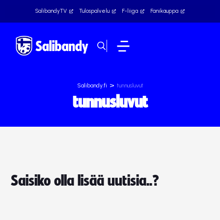
SalibandyTV
Tulospalvelu
F-liiga
Fanikauppa
>
Salibandy.fi
tunnusluvut
tunnusluvut
Saisiko olla lisää uutisia..?