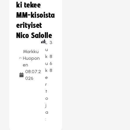
ki tekee
MM-kisoista
erityiset
Nico Salolle
L
3
u
Markku
k
8
Huopon
u
6
en
k
8
08.07.2
e
026
r
t
o
j
a
: