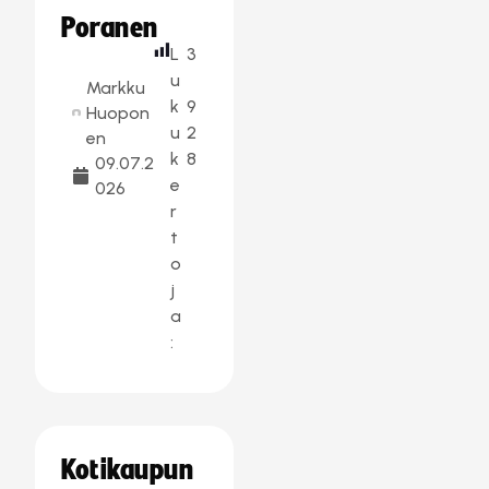
Poranen
L
3
u
Markku
k
9
Huopon
u
2
en
k
8
09.07.2
e
026
r
t
o
j
a
:
Kotikaupun