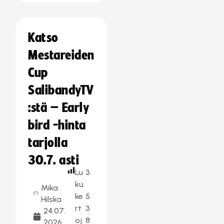
Katso
Mestareiden
Cup
SalibandyTV
:stä – Early
bird -hinta
tarjolla
30.7. asti
Lu
3
ku
Mika
ke
5
Hilska
rt
3
24.07.
oj
8
2026