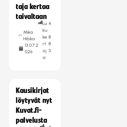
taja kertaa
taivaltaan
Lu
4
ku
Mika
ke
8
Hilska
rt
8
13.07.2
oj
3
026
a:
Kausikirjat
löytyvät nyt
Kuvat.fi-
palvelusta