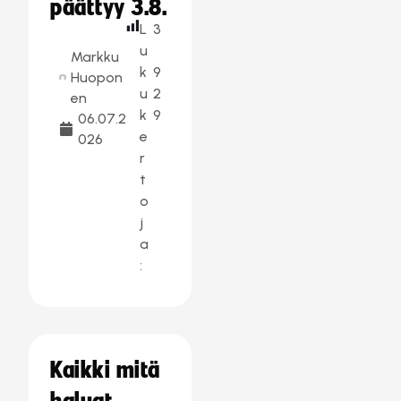
päättyy 3.8.
L
3
u
Markku
k
9
Huopon
u
2
en
k
9
06.07.2
e
026
r
t
o
j
a
:
Kaikki mitä