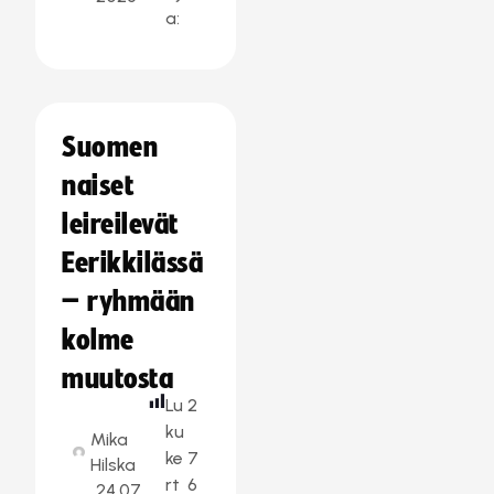
a:
Suomen
naiset
leireilevät
Eerikkilässä
– ryhmään
kolme
muutosta
Lu
2
ku
Mika
ke
7
Hilska
rt
6
24.07.