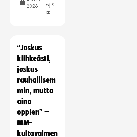
oj
9
2026
a:
“Joskus
kiihkeästi,
joskus
rauhallisem
min, mutta
aina
oppien” –
MM-
kultavalmen