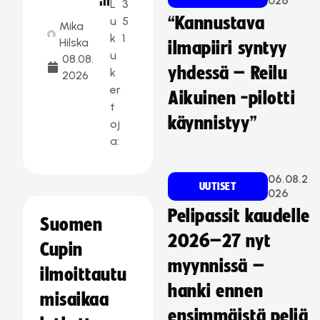
026
L
3
“Kannustava
u
5
Mika
k
1
Hilska
ilmapiiri syntyy
u
08.08.
yhdessä – Reilu
k
2026
er
Aikuinen -pilotti
t
käynnistyy”
oj
a:
06.08.2
UUTISET
026
Pelipassit kaudelle
Suomen
2026–27 nyt
Cupin
myynnissä –
ilmoittautu
hanki ennen
misaikaa
ensimmäistä peliä