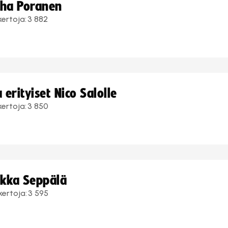
uha Poranen
kertoja:
3 882
erityiset Nico Salolle
kertoja:
3 850
ukka Seppälä
kertoja:
3 595