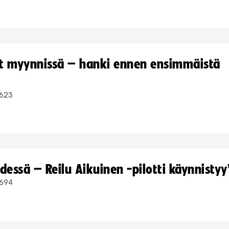
yt myynnissä – hanki ennen ensimmäistä
623
dessä – Reilu Aikuinen -pilotti käynnistyy
694