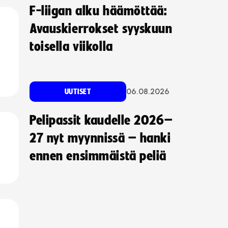
F-liigan alku häämöttää:
Avauskierrokset syyskuun
toisella viikolla
06.08.2026
UUTISET
Pelipassit kaudelle 2026–
27 nyt myynnissä – hanki
ennen ensimmäistä peliä