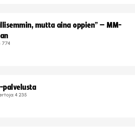
hallisemmin, mutta aina oppien” – MM-
aan
4 774
i-palvelusta
ertoja:
4 235