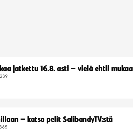
a jatkettu 16.8. asti – vielä ehtii muka
239
llaan – katso pelit SalibandyTV:stä
365