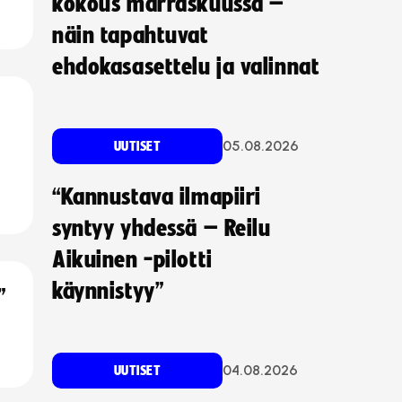
kokous marraskuussa –
näin tapahtuvat
ehdokasasettelu ja valinnat
05.08.2026
UUTISET
“Kannustava ilmapiiri
syntyy yhdessä – Reilu
Aikuinen -pilotti
käynnistyy”
”
04.08.2026
UUTISET