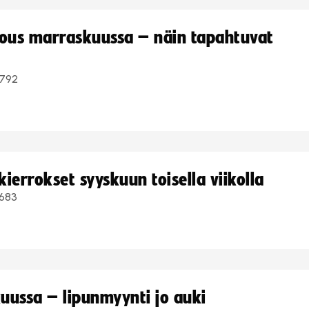
kous marraskuussa – näin tapahtuvat
792
ierrokset syyskuun toisella viikolla
683
uussa – lipunmyynti jo auki