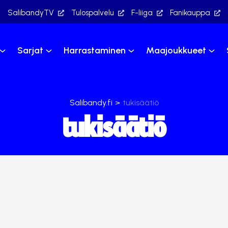
SalibandyTV
Tulospalvelu
F-liiga
Fanikauppa
Sarjat
Harrastaminen
Maajoukkueet
Salibandy.fi
>
tukisäätiö
tukisäätiö