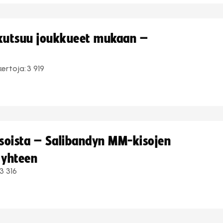
 kutsuu joukkueet mukaan –
kertoja:
3 919
kisoista – Salibandyn MM-kisojen
 yhteen
3 316