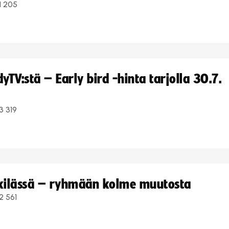
1 205
TV:stä – Early bird -hinta tarjolla 30.7.
3 319
kkilässä – ryhmään kolme muutosta
2 561