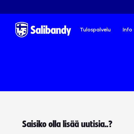
Tulospalvelu
Info
Saisiko olla lisää uutisia..?