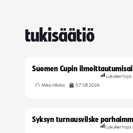
tukisäätiö
Suomen Cupin ilmoittautumisaika
Lukukertoja:
Mika Hilska
07.08.2026
Syksyn turnausvilske parhaimmi
Lukukertoja: