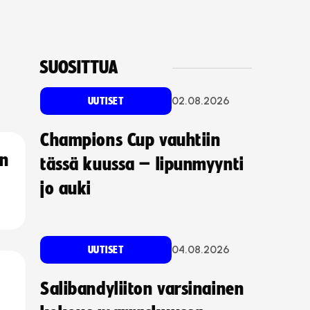
SUOSITTUA
02.08.2026
UUTISET
Champions Cup vauhtiin
an
tässä kuussa – lipunmyynti
jo auki
04.08.2026
UUTISET
Salibandyliiton varsinainen