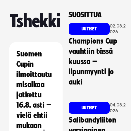
SUOSITTUA
Tshekki
02.08.2
UUTISET
026
Champions Cup
vauhtiin tässä
Suomen
kuussa –
Cupin
lipunmyynti jo
ilmoittautu
auki
misaikaa
jatkettu
16.8. asti –
04.08.2
UUTISET
026
vielä ehtii
Salibandyliiton
mukaan
varsinainen