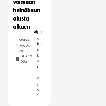
voimaan
heinäkuun
alusta
alkaen
L
8
u
Markku
k
3
Huopon
u
4
en
k
1
01.07.2
e
026
r
t
o
j
a
: