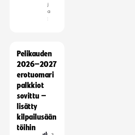
j
a
:
Pelikauden
2026–2027
erotuomari
palkkiot
sovittu –
lisätty
kilpailusään
töihin
L
3