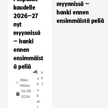
myynnissä –
kaudelle
hanki ennen
2026–27
ensimmäistä peliä
nyt
myynnissä
– hanki
ennen
ensimmäist
ä peliä
L
6
u
9
Mika
k
7
Hilska
u
06.08.
k
2026
er
t