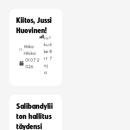
Kiitos, Jussi
Huovinen!
Lu
1
ku
6
Mika
ke
8
Hilska
rt
7
01.07.2
oj
026
a:
Salibandylii
ton hallitus
täydensi