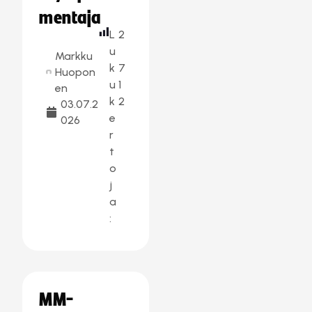
mentaja
L
2
u
Markku
k
7
Huopon
u
1
en
k
2
03.07.2
e
026
r
t
o
j
a
:
MM-