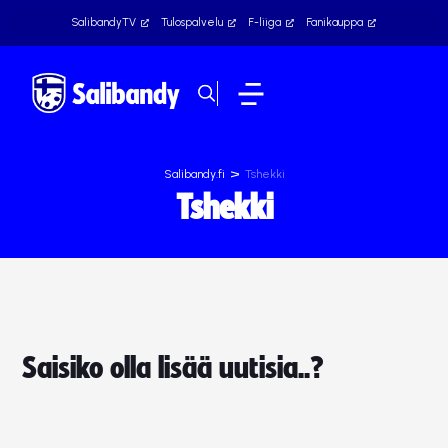
SalibandyTV
Tulospalvelu
F-liiga
Fanikauppa
>
Salibandy.fi
Tshekki
Tshekki
Saisiko olla lisää uutisia..?