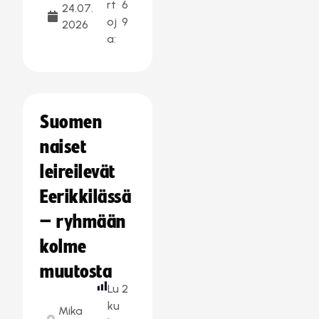
rt
6
24.07.
oj
9
2026
a:
Suomen
naiset
leireilevät
Eerikkilässä
– ryhmään
kolme
muutosta
Lu
2
ku
Mika