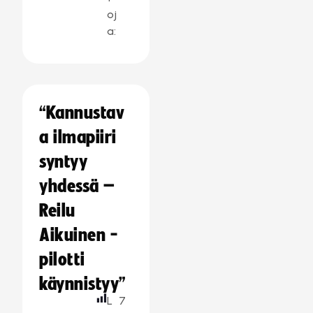
oj
a:
“Kannustav
a ilmapiiri
syntyy
yhdessä –
Reilu
Aikuinen -
pilotti
käynnistyy”
L
7