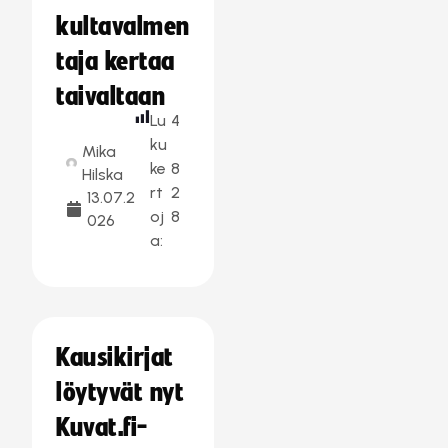
kultavalmen
taja kertaa
taivaltaan
Lu
4
ku
Mika
ke
8
Hilska
rt
2
13.07.2
oj
8
026
a:
Kausikirjat
löytyvät nyt
Kuvat.fi-