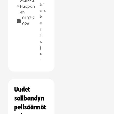
Markku
k
1
Huopon
u
4
en
k
01.07.2
e
026
r
t
o
j
a
:
Uudet
salibandyn
pelisäännöt