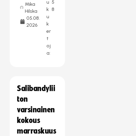
u
5
Mika
k
8
Hilska
u
05.08.
k
2026
er
t
oj
a:
Salibandylii
ton
varsinainen
kokous
marraskuus