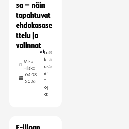
sa – näin
tapahtuvat
ehdokasase
ttelu ja
valinnat
Lu
8
k
5
Mika
uk
3
Hilska
er
04.08.
t
2026
oj
a:
F-liigan