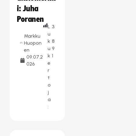
i: Juha
Poranen
L
3
u
Markku
k
8
Huopon
u
9
en
k
1
09.07.2
e
026
r
t
o
j
a
: