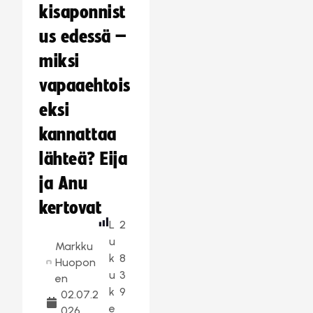
kisaponnist
us edessä –
miksi
vapaaehtois
eksi
kannattaa
lähteä? Eija
ja Anu
kertovat
L
2
u
Markku
k
8
Huopon
u
3
en
k
9
02.07.2
e
026