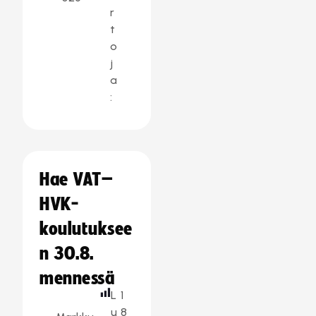
r
t
o
j
a
:
Hae VAT–
HVK-
koulutuksee
n 30.8.
mennessä
L
1
u
8