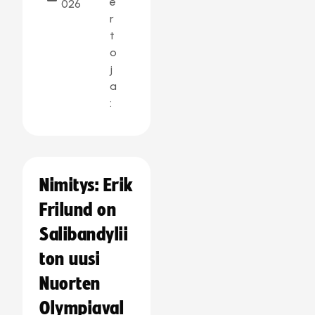
e
026
r
t
o
j
a
:
Nimitys: Erik
Frilund on
Salibandylii
ton uusi
Nuorten
Olympiaval