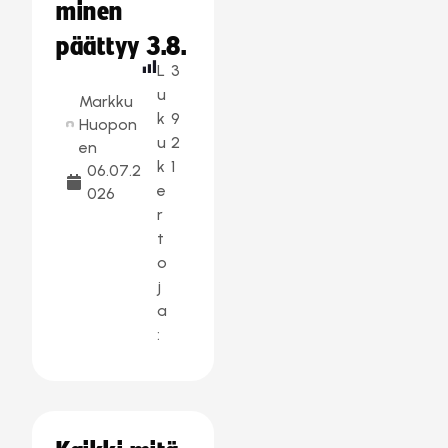
minen
päättyy 3.8.
L
3
u
Markku
k
9
Huopon
u
2
en
k
1
06.07.2
e
026
r
t
o
j
a
: