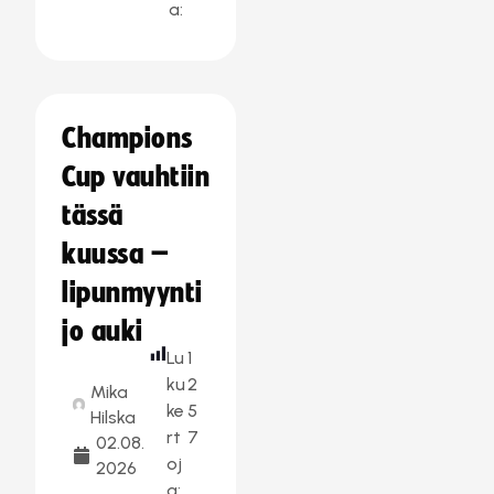
a:
Champions
Cup vauhtiin
tässä
kuussa –
lipunmyynti
jo auki
Lu
1
ku
2
Mika
ke
5
Hilska
rt
7
02.08.
oj
2026
a: