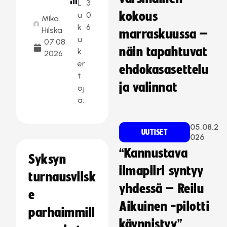
L
3
kokous
u
0
Mika
k
6
Hilska
marraskuussa –
u
07.08.
näin tapahtuvat
k
2026
er
ehdokasasettelu
t
ja valinnat
oj
a:
05.08.2
UUTISET
026
“Kannustava
Syksyn
ilmapiiri syntyy
turnausvilsk
yhdessä – Reilu
e
Aikuinen -pilotti
parhaimmill
käynnistyy”