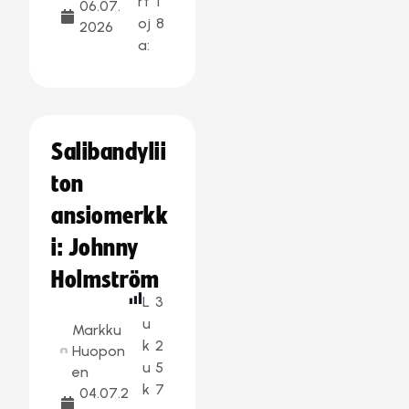
rt
1
06.07.
oj
8
2026
a:
Salibandylii
ton
ansiomerkk
i: Johnny
Holmström
L
3
u
Markku
k
2
Huopon
u
5
en
k
7
04.07.2