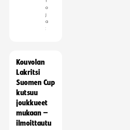
t
o
j
a
:
Kouvolan
Lakritsi
Suomen Cup
kutsuu
joukkueet
mukaan –
ilmoittautu