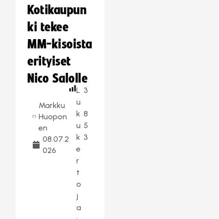
Kotikaupun
ki tekee
MM-kisoista
erityiset
Nico Salolle
L
3
u
Markku
k
8
Huopon
u
5
en
k
3
08.07.2
e
026
r
t
o
j
a