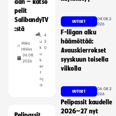
aan – katso
pelit
SalibandyTV
04.08.2
UUTISET
026
:stä
F-liigan alku
L
4
häämöttää:
u
3
Mika
k
0
Hilska
Avauskierrokset
u
06.08.
syyskuun toisella
k
2026
er
viikolla
t
oj
a:
06.08.2
UUTISET
026
Pelipassit kaudelle
2026–27 nyt
Pelipassit