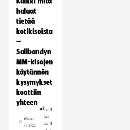
Kaikki mitä
haluat
tietää
kotikisoista
–
Salibandyn
MM-kisojen
käytännön
kysymykset
koottiin
yhteen
Lu
3
ku
Mika
ke
3
Hilska