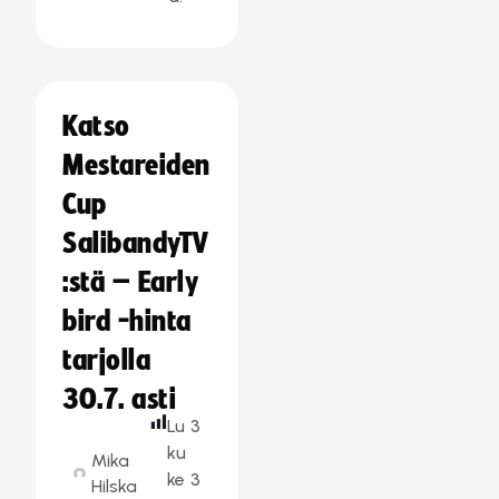
Katso
Mestareiden
Cup
SalibandyTV
:stä – Early
bird -hinta
tarjolla
30.7. asti
Lu
3
ku
Mika
ke
3
Hilska