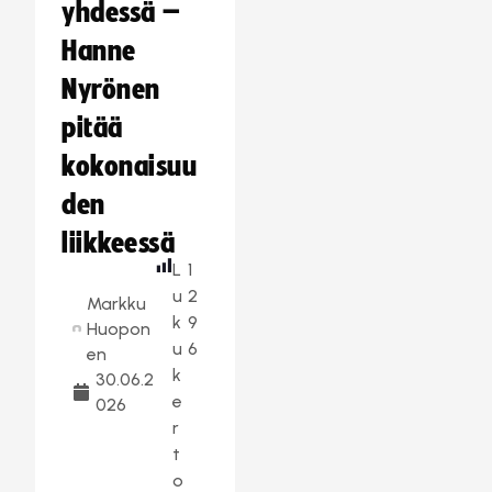
yhdessä –
Hanne
Nyrönen
pitää
kokonaisuu
den
liikkeessä
L
1
u
2
Markku
k
9
Huopon
u
6
en
k
30.06.2
e
026
r
t
o