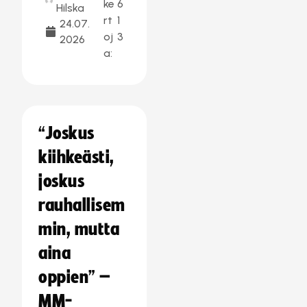
ke
6
Hilska
rt
1
24.07.
oj
3
2026
a:
“Joskus
kiihkeästi,
joskus
rauhallisem
min, mutta
aina
oppien” –
MM-