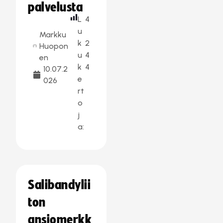
palvelusta
L
4
u
Markku
k
2
Huopon
u
4
en
k
4
10.07.2
e
026
rt
o
j
a:
Salibandylii
ton
ansiomerkk