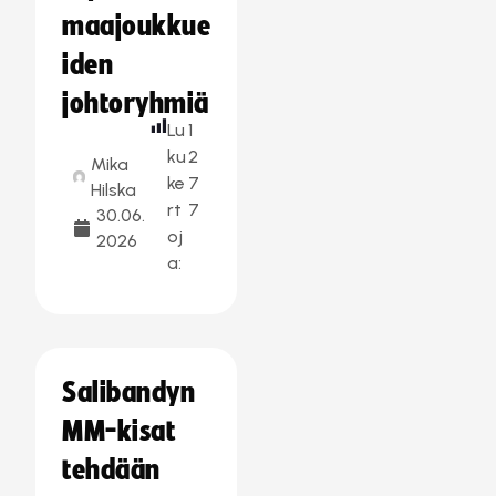
maajoukkue
iden
johtoryhmiä
Lu
1
ku
2
Mika
ke
7
Hilska
rt
7
30.06.
oj
2026
a:
Salibandyn
MM-kisat
tehdään