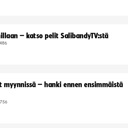
llaan – katso pelit SalibandyTV:stä
486
yt myynnissä – hanki ennen ensimmäistä
756