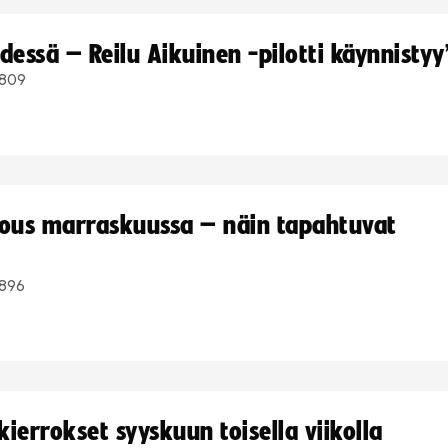
dessä – Reilu Aikuinen -pilotti käynnistyy
809
kous marraskuussa – näin tapahtuvat
896
ierrokset syyskuun toisella viikolla