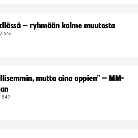
kkilässä – ryhmään kolme muutosta
2 646
hallisemmin, mutta aina oppien” – MM-
aan
4 849