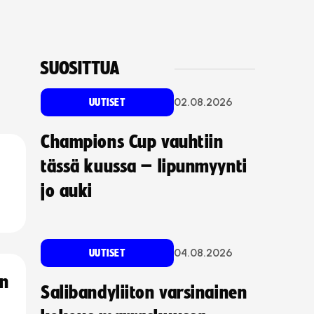
SUOSITTUA
02.08.2026
UUTISET
Champions Cup vauhtiin
tässä kuussa – lipunmyynti
jo auki
04.08.2026
UUTISET
an
Salibandyliiton varsinainen