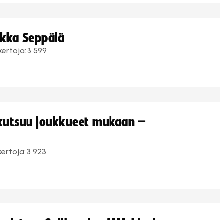
ukka Seppälä
kertoja:
3 599
 kutsuu joukkueet mukaan –
kertoja:
3 923