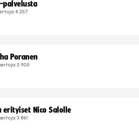
i-palvelusta
ertoja:
4 257
uha Poranen
kertoja:
3 905
erityiset Nico Salolle
kertoja:
3 861