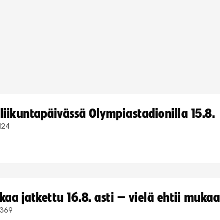
iikuntapäivässä Olympiastadionilla 15.8.
124
a jatkettu 16.8. asti – vielä ehtii muka
369