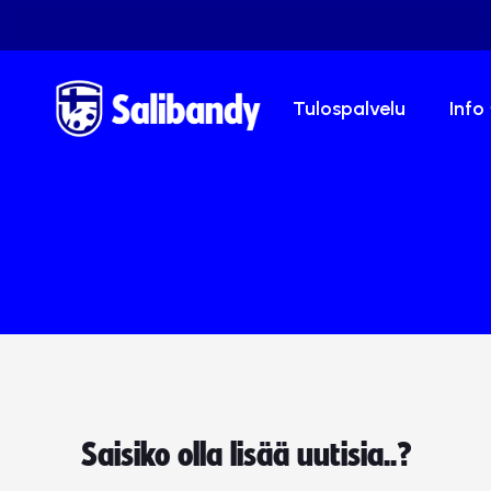
Tulospalvelu
Info
Saisiko olla lisää uutisia..?