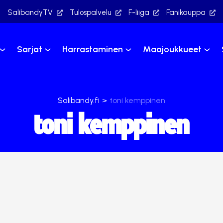
SalibandyTV
Tulospalvelu
F-liiga
Fanikauppa
Sarjat
Harrastaminen
Maajoukkueet
Salibandy.fi
>
toni kemppinen
toni kemppinen