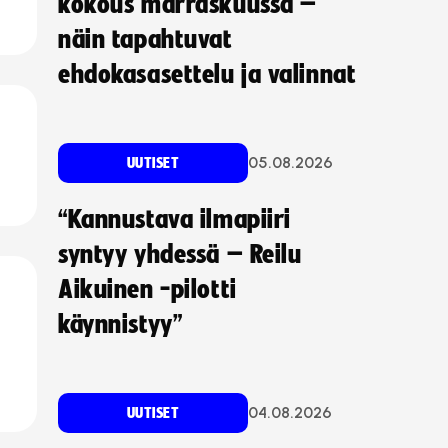
kokous marraskuussa –
näin tapahtuvat
ehdokasasettelu ja valinnat
05.08.2026
UUTISET
“Kannustava ilmapiiri
syntyy yhdessä – Reilu
Aikuinen -pilotti
käynnistyy”
04.08.2026
UUTISET