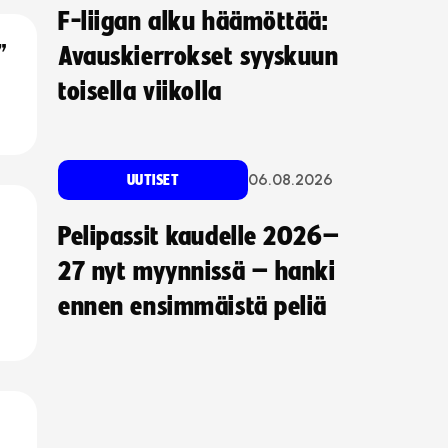
F-liigan alku häämöttää:
”
Avauskierrokset syyskuun
toisella viikolla
06.08.2026
UUTISET
Pelipassit kaudelle 2026–
27 nyt myynnissä – hanki
ennen ensimmäistä peliä