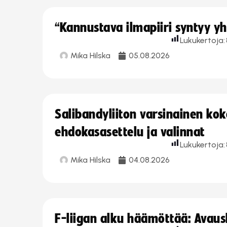
“Kannustava ilmapiiri syntyy yh
Lukukertoja:
Mika Hilska
05.08.2026
Salibandyliiton varsinainen ko
ehdokasasettelu ja valinnat
Lukukertoja:
Mika Hilska
04.08.2026
F-liigan alku häämöttää: Avausk