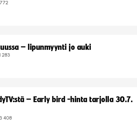
772
uussa – lipunmyynti jo auki
1 283
TV:stä – Early bird -hinta tarjolla 30.7.
3 408