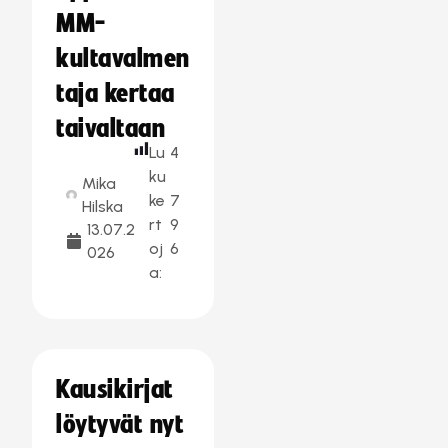
MM-
kultavalmen
taja kertaa
taivaltaan
Lu
4
ku
Mika
ke
7
Hilska
rt
9
13.07.2
oj
6
026
a:
Kausikirjat
löytyvät nyt