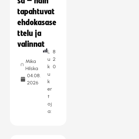
sa – näin
tapahtuvat
ehdokasase
ttelu ja
valinnat
L
8
u
2
Mika
k
0
Hilska
u
04.08.
k
2026
er
t
oj
a: