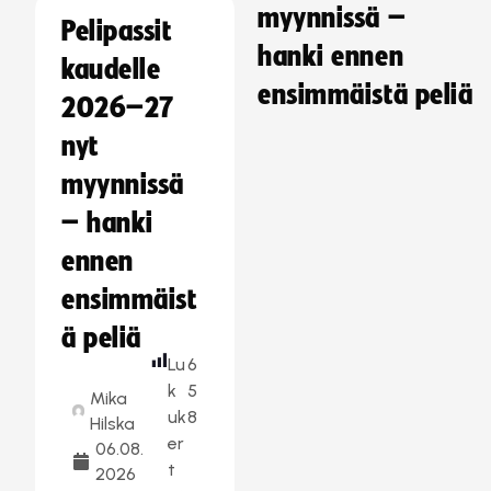
myynnissä –
Pelipassit
hanki ennen
kaudelle
ensimmäistä peliä
2026–27
nyt
myynnissä
– hanki
ennen
ensimmäist
ä peliä
Lu
6
k
5
Mika
uk
8
Hilska
er
06.08.
t
2026