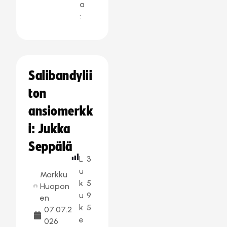
a
:
Salibandylii
ton
ansiomerkk
i: Jukka
Seppälä
L
3
u
Markku
k
5
Huopon
u
9
en
k
5
07.07.2
e
026