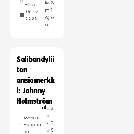
ke
3
Hilska
rt
1
06.07.
oj
6
2026
a:
Salibandylii
ton
ansiomerkk
i: Johnny
Holmström
L
3
u
Markku
k
2
Huopon
u
5
en