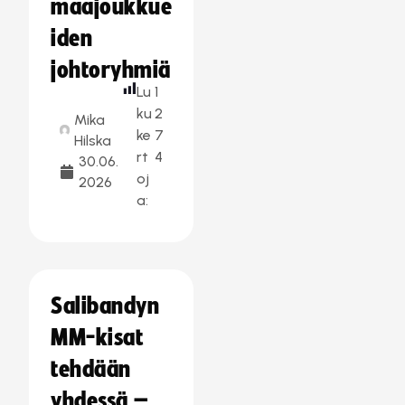
maajoukkue
iden
johtoryhmiä
Lu
1
ku
2
Mika
ke
7
Hilska
rt
4
30.06.
oj
2026
a:
Salibandyn
MM-kisat
tehdään
yhdessä –