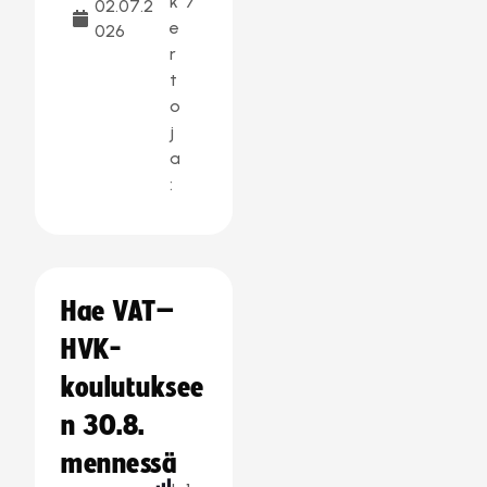
k
7
02.07.2
e
026
r
t
o
j
a
:
Hae VAT–
HVK-
koulutuksee
n 30.8.
mennessä