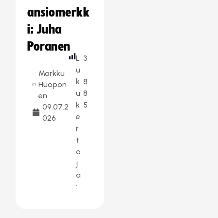
ansiomerkk
i: Juha
Poranen
L
3
u
Markku
k
8
Huopon
u
8
en
k
5
09.07.2
e
026
r
t
o
j
a
: