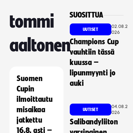
SUOSITTUA
tommi
02.08.2
UUTISET
026
aaltonen
Champions Cup
vauhtiin tässä
kuussa –
lipunmyynti jo
Suomen
auki
Cupin
ilmoittautu
04.08.2
misaikaa
UUTISET
026
jatkettu
Salibandyliiton
16.8. asti –
varsinainen