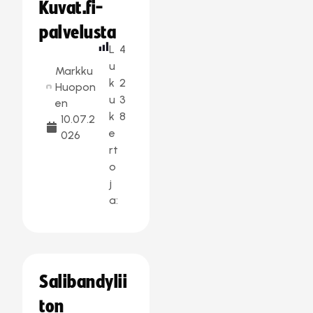
Kuvat.fi-
palvelusta
L
4
u
Markku
k
2
Huopon
u
3
en
k
8
10.07.2
e
026
rt
o
j
a:
Salibandylii
ton