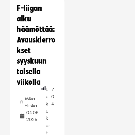
F-liigan
alku
häämöttää:
Avauskierro
kset
syyskuun
toisella
viikolla
L
7
u
0
Mika
k
4
Hilska
u
04.08.
k
2026
er
t