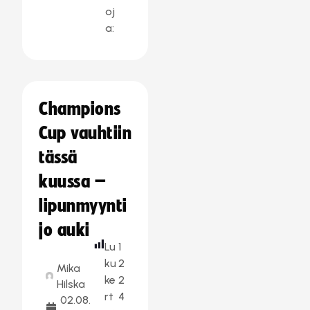
oj
a:
Champions
Cup vauhtiin
tässä
kuussa –
lipunmyynti
jo auki
Lu
1
ku
2
Mika
ke
2
Hilska
rt
4
02.08.