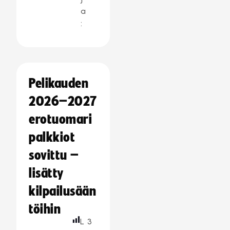
a
:
Pelikauden
2026–2027
erotuomari
palkkiot
sovittu –
lisätty
kilpailusään
töihin
L
3