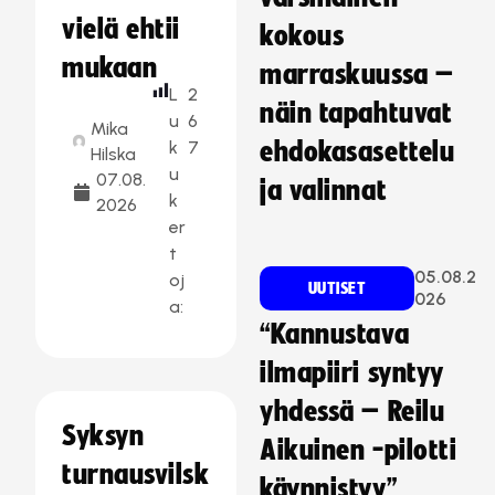
vielä ehtii
kokous
mukaan
marraskuussa –
L
2
näin tapahtuvat
u
6
Mika
k
7
ehdokasasettelu
Hilska
u
07.08.
ja valinnat
k
2026
er
t
05.08.2
oj
UUTISET
026
a:
“Kannustava
ilmapiiri syntyy
yhdessä – Reilu
Syksyn
Aikuinen -pilotti
turnausvilsk
käynnistyy”