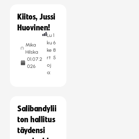
Kiitos, Jussi
Huovinen!
Lu
1
ku
6
Mika
ke
8
Hilska
rt
5
01.07.2
oj
026
a:
Salibandylii
ton hallitus
täydensi