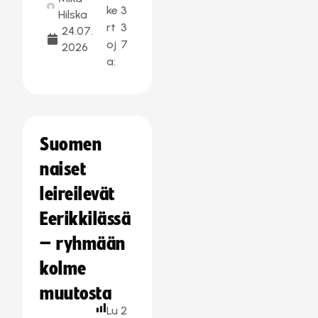
ke
3
Hilska
rt
3
24.07.
oj
7
2026
a:
Suomen
naiset
leireilevät
Eerikkilässä
– ryhmään
kolme
muutosta
Lu
2