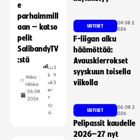
e
parhaimmill
04.08.2
aan – katso
UUTISET
026
pelit
F-liigan alku
SalibandyTV
häämöttää:
:stä
Avauskierrokset
Lu
3
syyskuun toisella
k
9
Mika
viikolla
uk
3
Hilska
er
06.08.
t
2026
oj
06.08.2
UUTISET
a:
026
Pelipassit kaudelle
2026–27 nyt