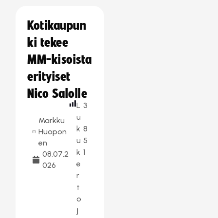
Kotikaupun
ki tekee
MM-kisoista
erityiset
Nico Salolle
L
3
u
Markku
k
8
Huopon
u
5
en
k
1
08.07.2
e
026
r
t
o
j