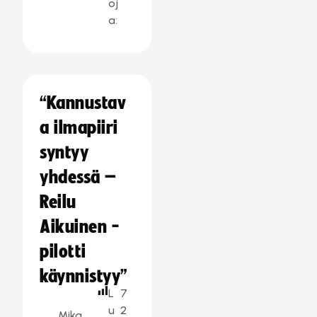
oj
a:
“Kannustav
a ilmapiiri
syntyy
yhdessä –
Reilu
Aikuinen -
pilotti
käynnistyy”
L
7
u
2
Mika