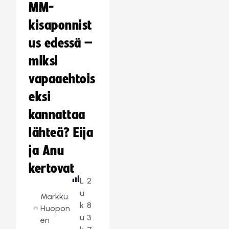
MM-
kisaponnist
us edessä –
miksi
vapaaehtois
eksi
kannattaa
lähteä? Eija
ja Anu
kertovat
L
2
u
Markku
k
8
Huopon
u
3
en