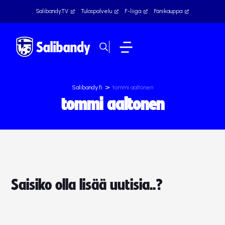
SalibandyTV
Tulospalvelu
F-liiga
Fanikauppa
>
Salibandy.fi
tommi aaltonen
tommi aaltonen
Saisiko olla lisää uutisia..?