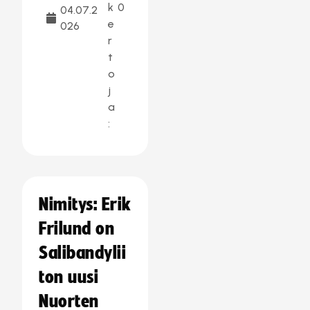
k
0
04.07.2
e
026
r
t
o
j
a
:
Nimitys: Erik
Frilund on
Salibandylii
ton uusi
Nuorten