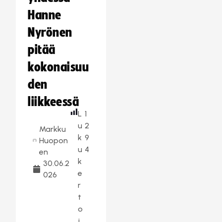
Hanne
Nyrönen
pitää
kokonaisuu
den
liikkeessä
L
1
u
2
Markku
k
9
Huopon
u
4
en
k
30.06.2
e
026
r
t
o
j