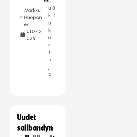
L
1
u
8
Markku
k
11
Huopon
u
en
k
01.07.2
e
026
r
t
o
j
a
:
Uudet
salibandyn