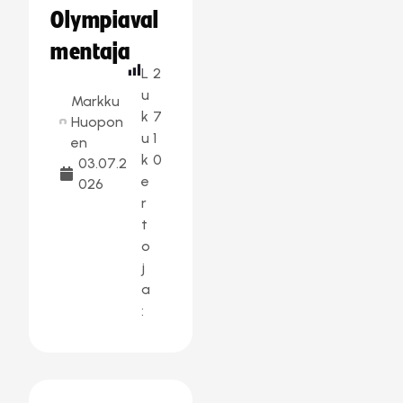
Olympiaval
mentaja
L
2
u
Markku
k
7
Huopon
u
1
en
k
0
03.07.2
e
026
r
t
o
j
a
: