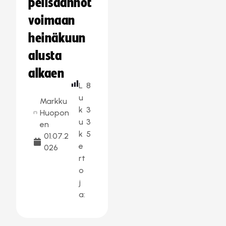
pelisäännöt
voimaan
heinäkuun
alusta
alkaen
L
8
u
Markku
k
3
Huopon
u
3
en
k
5
01.07.2
e
026
rt
o
j
a: