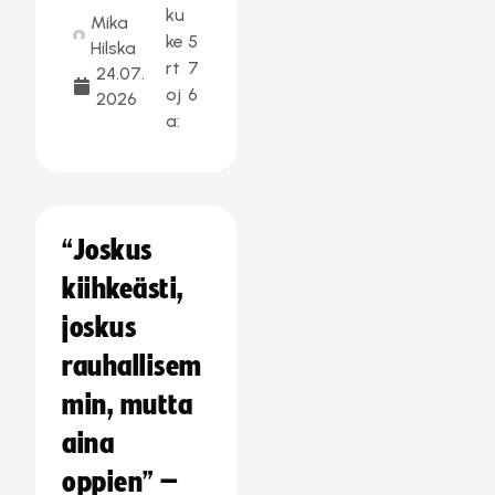
ku
Mika
ke
5
Hilska
rt
7
24.07.
oj
6
2026
a:
“Joskus
kiihkeästi,
joskus
rauhallisem
min, mutta
aina
oppien” –