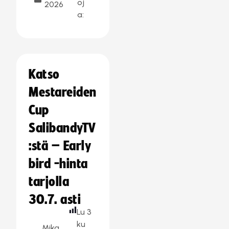
oj
2026
a:
Katso
Mestareiden
Cup
SalibandyTV
:stä – Early
bird -hinta
tarjolla
30.7. asti
Lu
3
ku
Mika