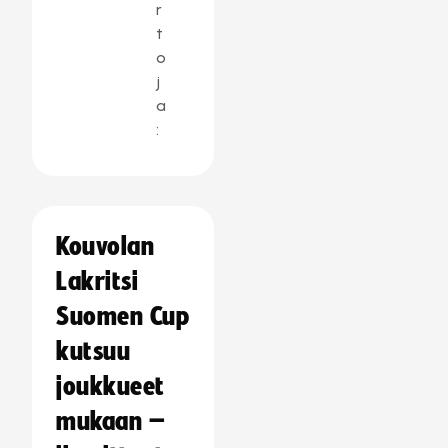
r
t
o
j
a
:
Kouvolan
Lakritsi
Suomen Cup
kutsuu
joukkueet
mukaan –