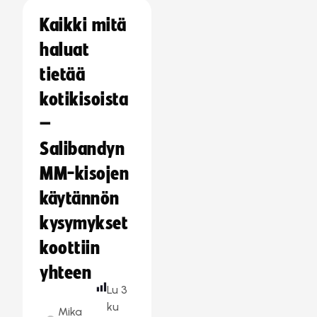
Kaikki mitä
haluat
tietää
kotikisoista
–
Salibandyn
MM-kisojen
käytännön
kysymykset
koottiin
yhteen
Lu
3
ku
Mika