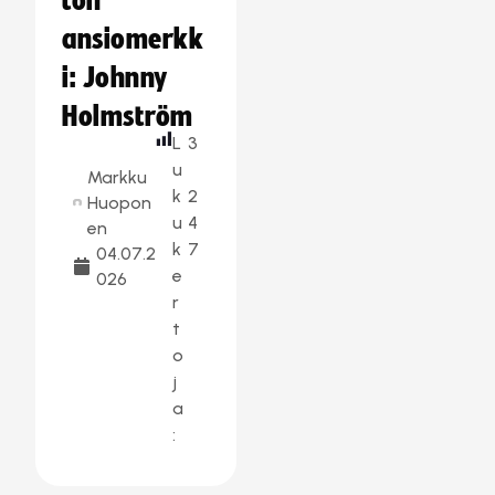
ton
ansiomerkk
i: Johnny
Holmström
L
3
u
Markku
k
2
Huopon
u
4
en
k
7
04.07.2
e
026
r
t
o
j
a
: