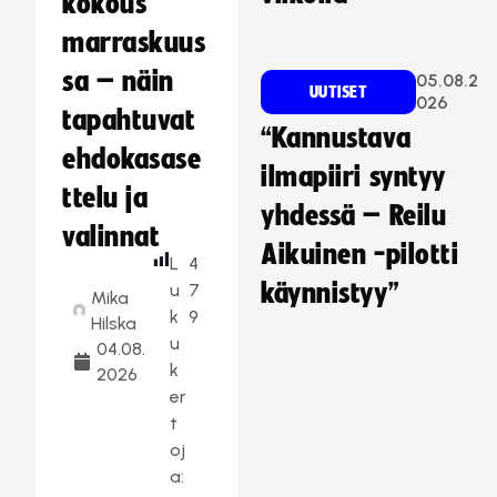
kokous
marraskuus
sa – näin
05.08.2
UUTISET
026
tapahtuvat
“Kannustava
ehdokasase
ilmapiiri syntyy
ttelu ja
yhdessä – Reilu
valinnat
Aikuinen -pilotti
L
4
käynnistyy”
u
7
Mika
k
9
Hilska
u
04.08.
k
2026
er
t
oj
a: