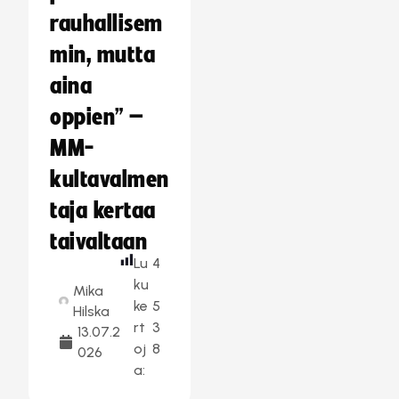
rauhallisem
min, mutta
aina
oppien” –
MM-
kultavalmen
taja kertaa
taivaltaan
Lu
4
ku
Mika
ke
5
Hilska
rt
3
13.07.2
oj
8
026
a: