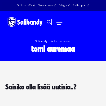
SalibandyTV
Tulospalvelu
F-liiga
Fanikauppa
>
Salibandy.fi
tomi auremaa
tomi auremaa
Saisiko olla lisää uutisia..?