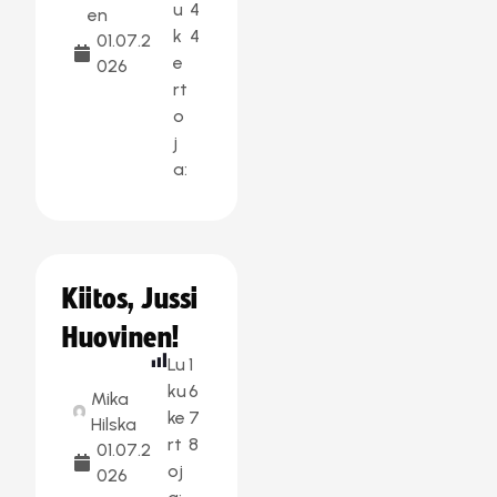
u
4
en
k
4
01.07.2
e
026
rt
o
j
a:
Kiitos, Jussi
Huovinen!
Lu
1
ku
6
Mika
ke
7
Hilska
rt
8
01.07.2
oj
026