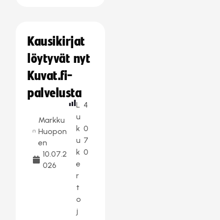
Kausikirjat
löytyvät nyt
Kuvat.fi-
palvelusta
L
4
u
Markku
k
0
Huopon
u
7
en
k
0
10.07.2
e
026
r
t
o
j