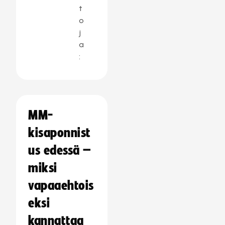
t
o
j
a
:
MM-
kisaponnist
us edessä –
miksi
vapaaehtois
eksi
kannattaa