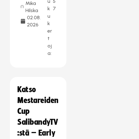
u
5
Mika
k
7
Hilska
u
02.08.
k
2026
er
t
oj
a:
Katso
Mestareiden
Cup
SalibandyTV
:stä – Early