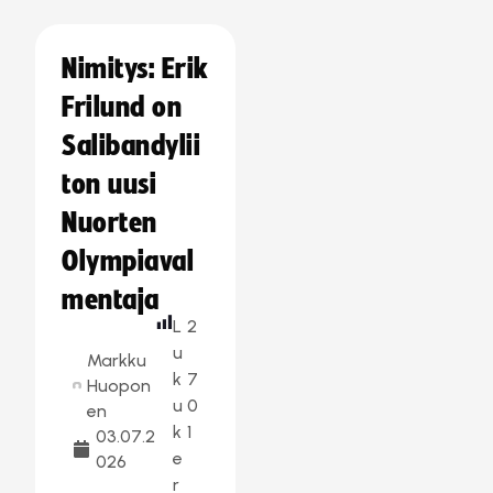
Nimitys: Erik
Frilund on
Salibandylii
ton uusi
Nuorten
Olympiaval
mentaja
L
2
u
Markku
k
7
Huopon
u
0
en
k
1
03.07.2
e
026
r