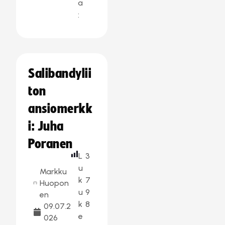
a
:
Salibandylii
ton
ansiomerkk
i: Juha
Poranen
L
3
u
Markku
k
7
Huopon
u
9
en
k
8
09.07.2
e
026