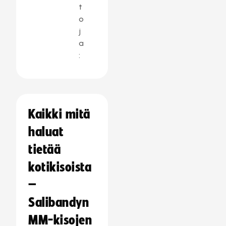
t
o
j
a
:
Kaikki mitä
haluat
tietää
kotikisoista
–
Salibandyn
MM-kisojen