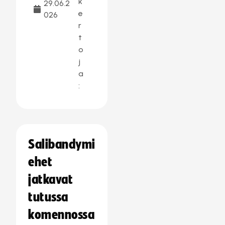
k
29.06.2
e
026
r
t
o
j
a
:
Salibandymi
ehet
jatkavat
tutussa
komennossa