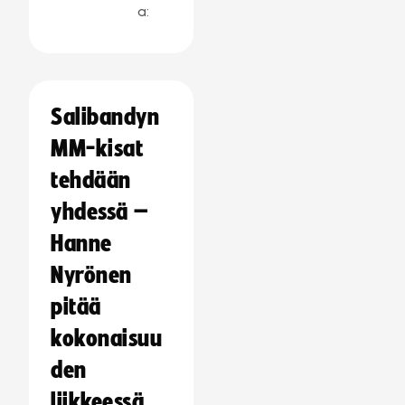
a:
Salibandyn
MM-kisat
tehdään
yhdessä –
Hanne
Nyrönen
pitää
kokonaisuu
den
liikkeessä