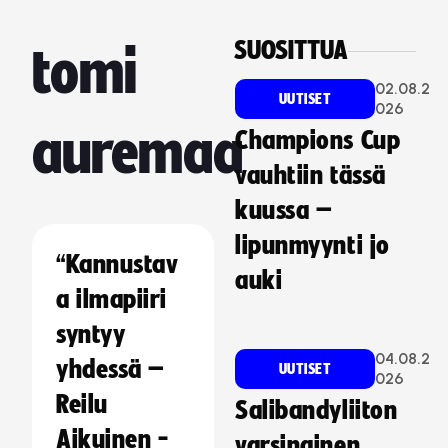
SUOSITTUA
tomi
02.08.2
UUTISET
026
auremaa
Champions Cup
vauhtiin tässä
kuussa –
lipunmyynti jo
“Kannustav
auki
a ilmapiiri
syntyy
04.08.2
yhdessä –
UUTISET
026
Reilu
Salibandyliiton
Aikuinen -
varsinainen