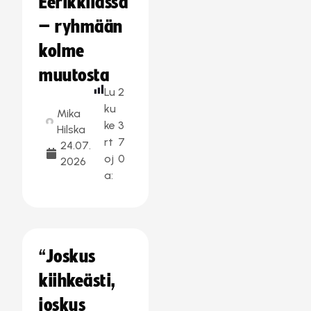
Eerikkilässä
– ryhmään
kolme
muutosta
Lu
2
ku
Mika
ke
3
Hilska
rt
7
24.07.
oj
0
2026
a:
“Joskus
kiihkeästi,
joskus