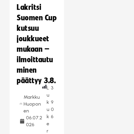
Lakritsi
Suomen Cup
kutsuu
joukkueet
mukaan –
ilmoittautu
minen
päättyy 3.8.
L
3
u
Markku
k
9
Huopon
u
0
en
k
6
06.07.2
e
026
r