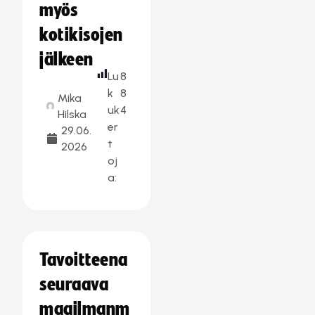
myös
kotikisojen
jälkeen
Lu
8
k
8
Mika
uk
4
Hilska
er
29.06.
t
2026
oj
a:
Tavoitteena
seuraava
maailmanm