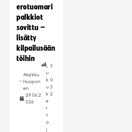
erotuomari
palkkiot
sovittu –
lisätty
kilpailusään
töihin
L
3
u
Markku
k
0
Huopon
u
2
en
k
2
29.06.2
e
026
r
t
o
j