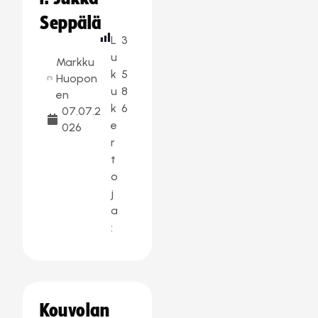
Seppälä
L
3
u
Markku
k
5
Huopon
u
8
en
k
6
07.07.2
e
026
r
t
o
j
a
:
Kouvolan