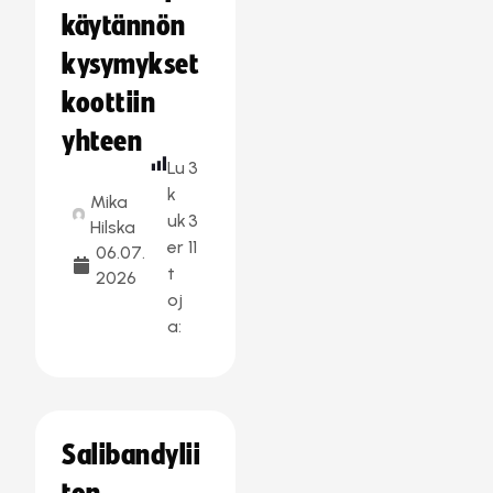
käytännön
kysymykset
koottiin
yhteen
Lu
3
k
Mika
uk
3
Hilska
er
11
06.07.
t
2026
oj
a:
Salibandylii