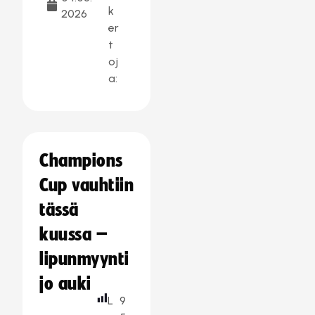
k
2026
er
t
oj
a:
Champions
Cup vauhtiin
tässä
kuussa –
lipunmyynti
jo auki
L
9