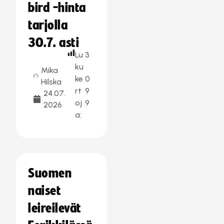
bird -hinta
tarjolla
30.7. asti
Lu
3
ku
Mika
ke
0
Hilska
rt
9
24.07.
oj
9
2026
a:
Suomen
naiset
leireilevät