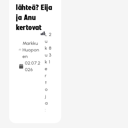
lähteä? Eija
ja Anu
kertovat
L
2
u
Markku
k
8
Huopon
u
3
en
k
1
02.07.2
e
026
r
t
o
j
a
: