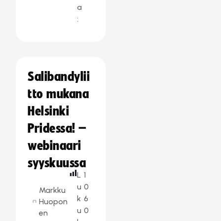
a
:
Salibandylii
tto mukana
Helsinki
Pridessa! –
webinaari
syyskuussa
L
1
u
0
Markku
k
6
Huopon
u
0
en