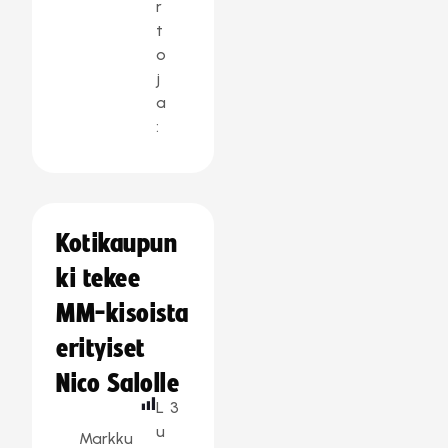
r
t
o
j
a
:
Kotikaupun
ki tekee
MM-kisoista
erityiset
Nico Salolle
L
3
u
Markku