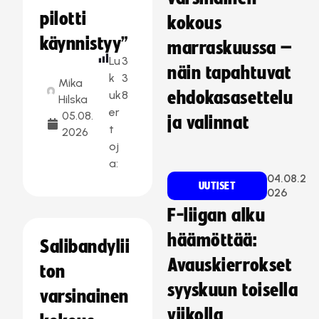
pilotti
kokous
käynnistyy”
marraskuussa –
Lu
3
näin tapahtuvat
k
3
Mika
uk
8
ehdokasasettelu
Hilska
er
05.08.
ja valinnat
t
2026
oj
a:
04.08.2
UUTISET
026
F-liigan alku
häämöttää:
Salibandylii
Avauskierrokset
ton
syyskuun toisella
varsinainen
viikolla