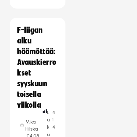
F-liigan
alku
häämöttää:
Avauskierro
kset
syyskuun
toisella
viikolla
L
4
u
1
Mika
k
4
Hilska
u
04.08.