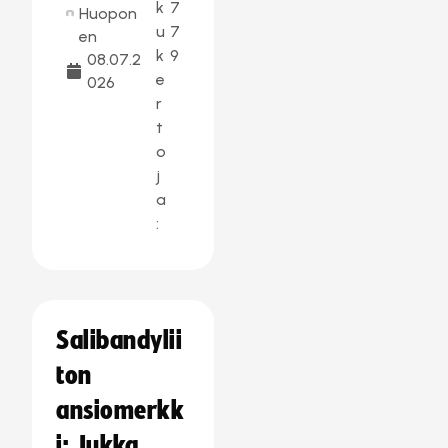
k
7
Huopon
u
7
en
k
9
08.07.2
e
026
r
t
o
j
a
:
Salibandylii
ton
ansiomerkk
i: Jukka