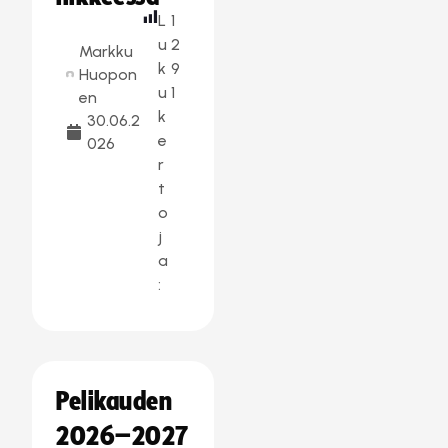
L
1
u
2
Markku
k
9
Huopon
u
1
en
k
30.06.2
e
026
r
t
o
j
a
:
Pelikauden
2026–2027