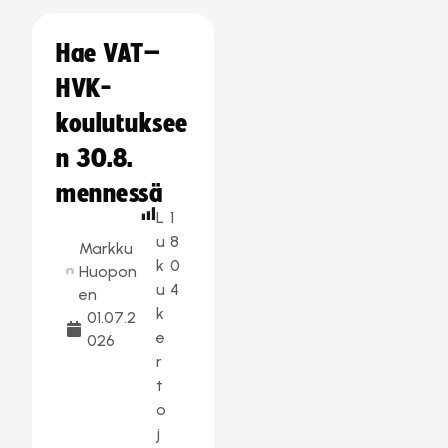
Hae VAT–
HVK-
koulutuksee
n 30.8.
mennessä
L
1
u
8
Markku
k
0
Huopon
u
4
en
k
01.07.2
e
026
r
t
o
j