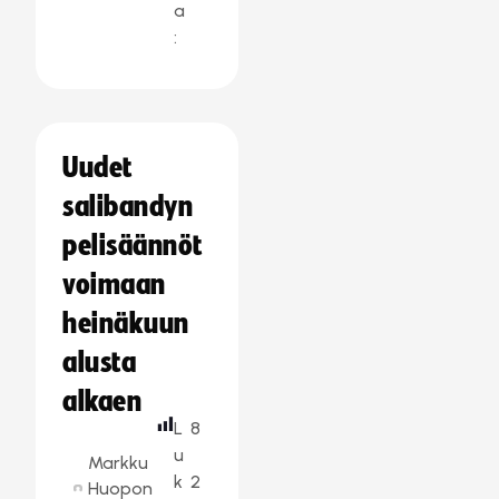
a
:
Uudet
salibandyn
pelisäännöt
voimaan
heinäkuun
alusta
alkaen
L
8
u
Markku
k
2
Huopon