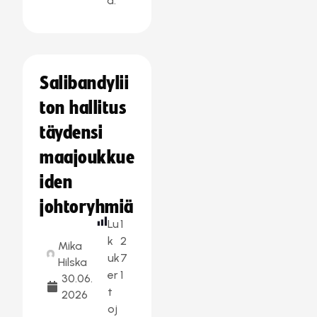
a:
Salibandylii
ton hallitus
täydensi
maajoukkue
iden
johtoryhmiä
Lu
1
k
2
Mika
uk
7
Hilska
er
1
30.06.
t
2026
oj