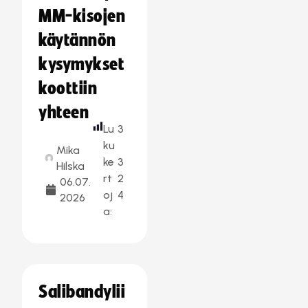
MM-kisojen
käytännön
kysymykset
koottiin
yhteen
Lu
3
ku
Mika
ke
3
Hilska
rt
2
06.07.
oj
4
2026
a:
Salibandylii