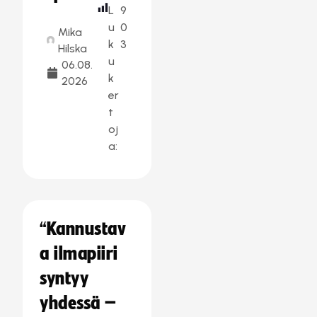
L
9
u
0
Mika
k
3
Hilska
u
06.08.
k
2026
er
t
oj
a:
“Kannustav
a ilmapiiri
syntyy
yhdessä –