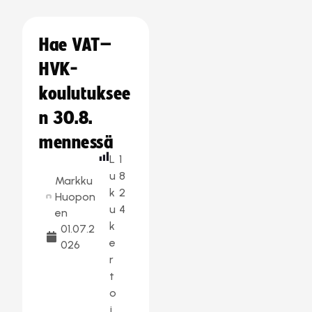
Hae VAT–
HVK-
koulutuksee
n 30.8.
mennessä
L
1
u
8
Markku
k
2
Huopon
u
4
en
k
01.07.2
e
026
r
t
o
j