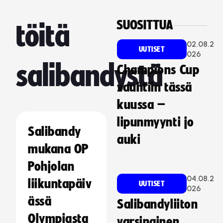
SUOSITTUA
töitä
02.08.2
UUTISET
026
salibandystä
Champions Cup
vauhtiin tässä
kuussa –
lipunmyynti jo
Salibandy
auki
mukana OP
Pohjolan
04.08.2
liikuntapäiv
UUTISET
026
ässä
Salibandyliiton
Olympiasta
varsinainen