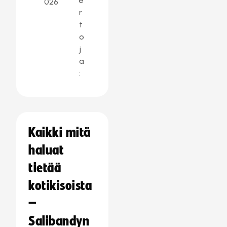
e
026
r
t
o
j
a
:
Kaikki mitä
haluat
tietää
kotikisoista
–
Salibandyn