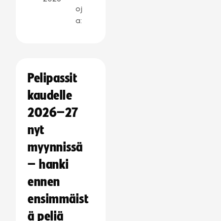
oj
a:
Pelipassit
kaudelle
2026–27
nyt
myynnissä
– hanki
ennen
ensimmäist
ä peliä