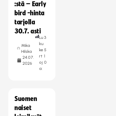
:stä – Early
bird -hinta
tarjolla
30.7. asti
Lu
3
ku
Mika
ke
5
Hilska
rt
1
24.07.
oj
0
2026
a:
Suomen
naiset