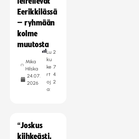
leireilevät
Eerikkilässä
– ryhmään
kolme
muutosta
Lu
2
ku
Mika
ke
7
Hilska
rt
4
24.07.
oj
2
2026
a:
“Joskus
kiihkeästi,