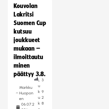
Kouvolan
Lakritsi
Suomen Cup
kutsuu
joukkueet
mukaan –
ilmoittautu
minen
päättyy 3.8.
L
3
u
Markku
k
9
Huopon
u
2
en
k
8
06.07.2