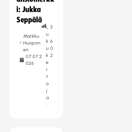
i: Jukka
Seppälä
L
3
u
Markku
k
6
Huopon
u
0
en
k
2
07.07.2
e
026
r
t
o
j
a
: