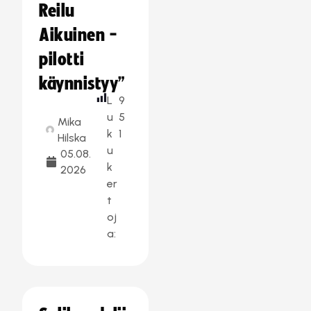
Reilu
Aikuinen -
pilotti
käynnistyy”
L
9
u
5
Mika
k
1
Hilska
u
05.08.
k
2026
er
t
oj
a: