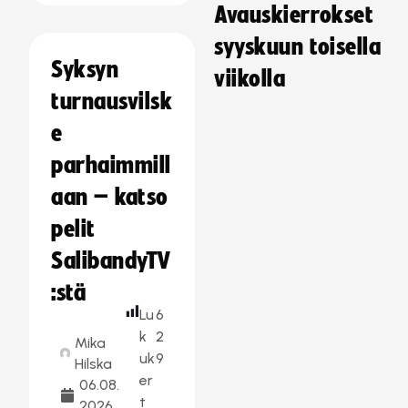
Avauskierrokset
syyskuun toisella
Syksyn
viikolla
turnausvilsk
e
parhaimmill
aan – katso
pelit
SalibandyTV
:stä
Lu
6
k
2
Mika
uk
9
Hilska
er
06.08.
t
2026