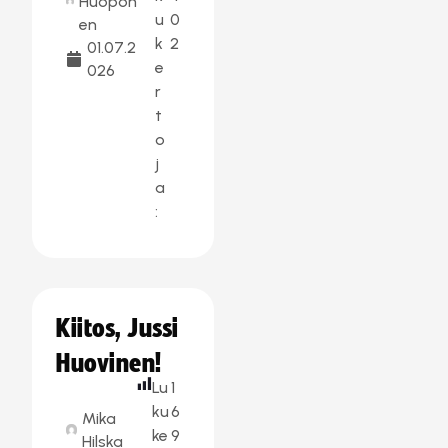
Huopon
u
0
en
k
2
01.07.2
e
026
r
t
o
j
a
:
Kiitos, Jussi
Huovinen!
Lu
1
ku
6
Mika
ke
9
Hilska