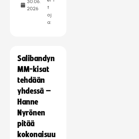
30.06.
t
2026
oj
a:
Salibandyn
MM-kisat
tehdään
yhdessä –
Hanne
Nyrönen
pitää
kokonaisuu