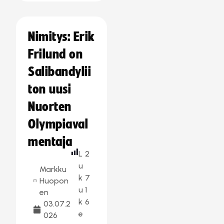
Nimitys: Erik
Frilund on
Salibandylii
ton uusi
Nuorten
Olympiaval
mentaja
L
2
u
Markku
k
7
Huopon
u
1
en
k
6
03.07.2
e
026