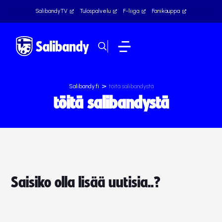
SalibandyTV
Tulospalvelu
F-liiga
Fanikauppa
>
Salibandy.fi
töitä salibandystä
töitä salibandystä
Saisiko olla lisää uutisia..?