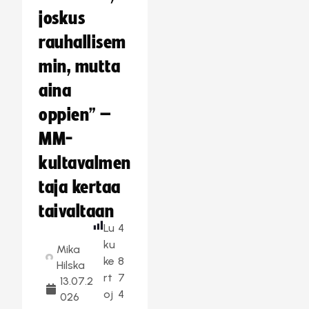
joskus
rauhallisem
min, mutta
aina
oppien” –
MM-
kultavalmen
taja kertaa
taivaltaan
Lu
4
ku
Mika
ke
8
Hilska
rt
7
13.07.2
oj
4
026