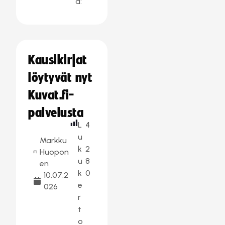
a:
Kausikirjat
löytyvät nyt
Kuvat.fi-
palvelusta
L
4
u
Markku
k
2
Huopon
u
8
en
k
0
10.07.2
e
026
r
t
o