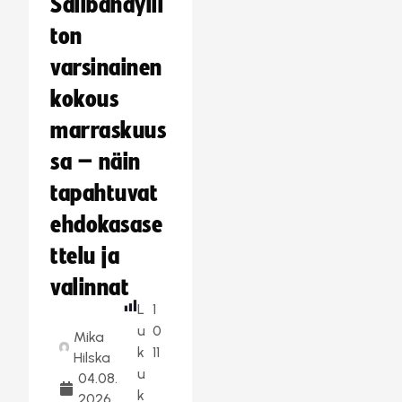
Salibandylii
ton
varsinainen
kokous
marraskuus
sa – näin
tapahtuvat
ehdokasase
ttelu ja
valinnat
L
1
u
0
Mika
k
11
Hilska
u
04.08.
k
2026