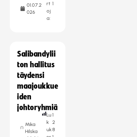
rt
1
01.07.2
oj
026
a:
Salibandylii
ton hallitus
täydensi
maajoukkue
iden
johtoryhmiä
Lu
1
k
2
Mika
uk
8
Hilska
er
1