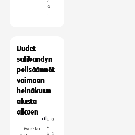
a
:
Uudet
salibandyn
pelisäännöt
voimaan
heinäkuun
alusta
alkaen
L
8
u
Markku
k
4