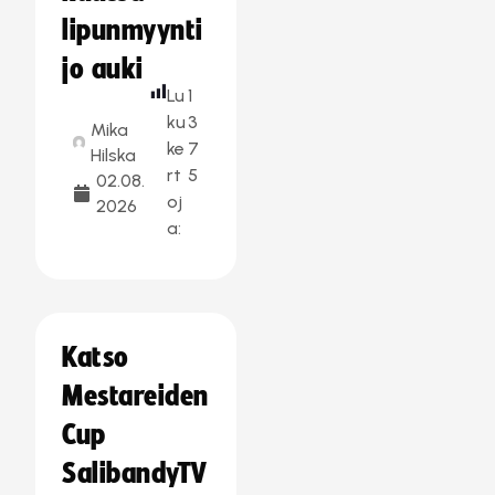
lipunmyynti
jo auki
Lu
1
ku
3
Mika
ke
7
Hilska
rt
5
02.08.
oj
2026
a:
Katso
Mestareiden
Cup
SalibandyTV