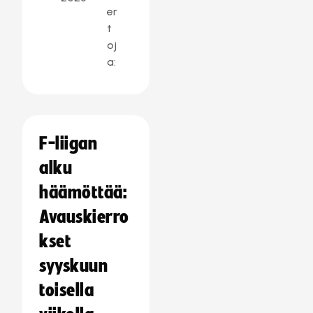
er
t
oj
a:
F-liigan
alku
häämöttää:
Avauskierro
kset
syyskuun
toisella