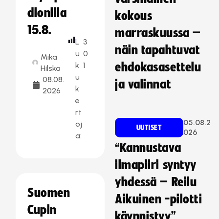
dionilla
kokous
15.8.
marraskuussa –
L
3
näin tapahtuvat
u
0
Mika
k
1
ehdokasasettelu
Hilska
u
08.08.
ja valinnat
k
2026
e
rt
05.08.2
oj
UUTISET
026
a:
“Kannustava
ilmapiiri syntyy
yhdessä – Reilu
Suomen
Aikuinen -pilotti
Cupin
käynnistyy”