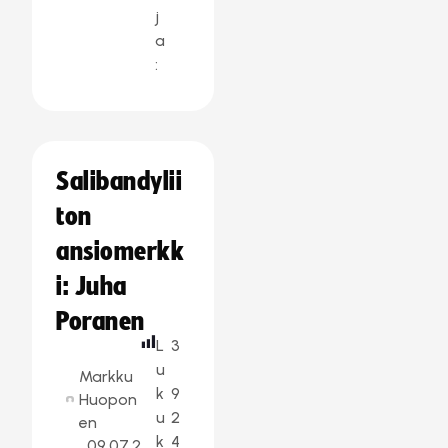
j
a
:
Salibandylii
ton
ansiomerkk
i: Juha
Poranen
L
3
u
Markku
k
9
Huopon
u
2
en
k
4
09.07.2