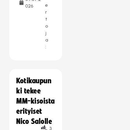
e
026
r
t
o
j
a
:
Kotikaupun
ki tekee
MM-kisoista
erityiset
Nico Salolle
L
3