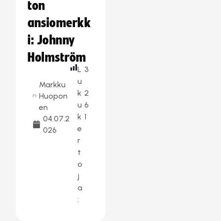
ton
ansiomerkk
i: Johnny
Holmström
L
3
u
Markku
k
2
Huopon
u
6
en
k
1
04.07.2
e
026
r
t
o
j
a
: