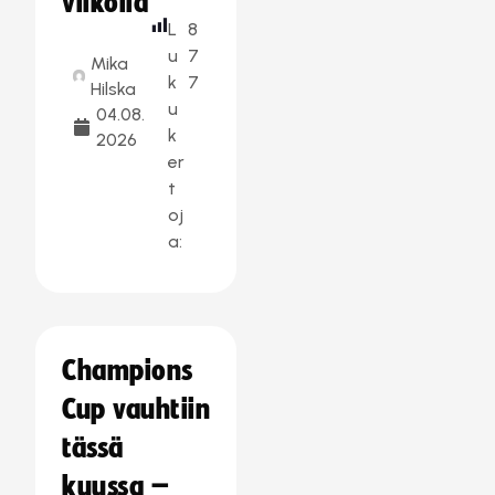
viikolla
L
8
u
7
Mika
k
7
Hilska
u
04.08.
k
2026
er
t
oj
a:
Champions
Cup vauhtiin
tässä
kuussa –