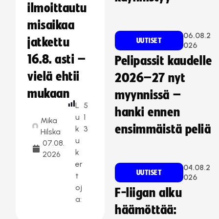
ilmoittautu
misaikaa
06.08.2
jatkettu
UUTISET
026
16.8. asti –
Pelipassit kaudelle
vielä ehtii
2026–27 nyt
mukaan
myynnissä –
L
5
hanki ennen
u
1
Mika
ensimmäistä peliä
k
3
Hilska
u
07.08.
k
2026
er
04.08.2
UUTISET
t
026
oj
F-liigan alku
a:
häämöttää: