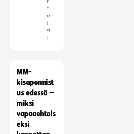
r
t
o
j
a
:
MM-
kisaponnist
us edessä –
miksi
vapaaehtois
eksi