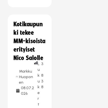
Kotikaupun
ki tekee
MM-kisoista
erityiset
Nico Salolle
L
3
u
Markku
k
8
Huopon
u
3
en
k
8
08.07.2
e
026
r
t