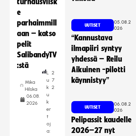
turnausvilsk
e
parhaimmill
05.08.2
UUTISET
026
aan – katso
“Kannustava
pelit
ilmapiiri syntyy
SalibandyTV
yhdessä – Reilu
:stä
Aikuinen -pilotti
L
2
käynnistyy”
u
7
Mika
k
2
Hilska
u
06.08.
k
2026
06.08.2
UUTISET
er
026
t
Pelipassit kaudelle
oj
2026–27 nyt
a: