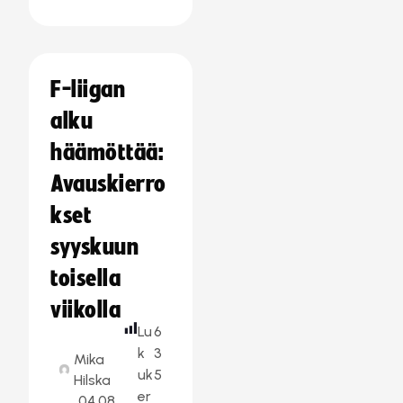
F-liigan
alku
häämöttää:
Avauskierro
kset
syyskuun
toisella
viikolla
Lu
6
k
3
Mika
uk
5
Hilska
er
04.08.