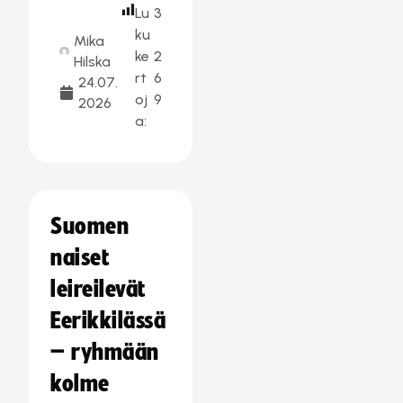
Lu
3
ku
Mika
ke
2
Hilska
rt
6
24.07.
oj
9
2026
a:
Suomen
naiset
leireilevät
Eerikkilässä
– ryhmään
kolme