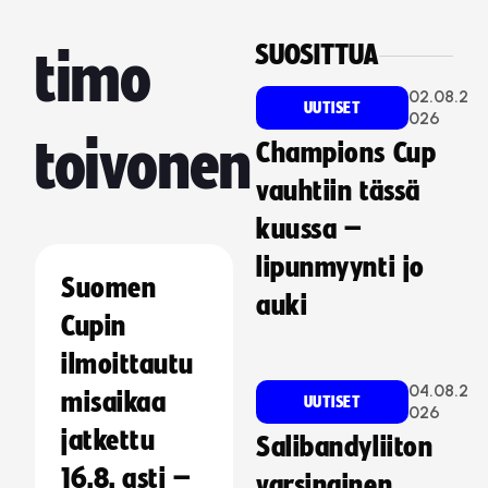
SUOSITTUA
timo
02.08.2
UUTISET
026
toivonen
Champions Cup
vauhtiin tässä
kuussa –
lipunmyynti jo
Suomen
auki
Cupin
ilmoittautu
04.08.2
misaikaa
UUTISET
026
jatkettu
Salibandyliiton
16.8. asti –
varsinainen