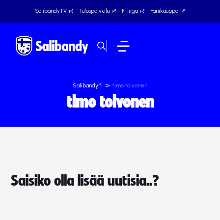
SalibandyTV
Tulospalvelu
F-liiga
Fanikauppa
>
Salibandy.fi
timo toivonen
timo toivonen
Saisiko olla lisää uutisia..?