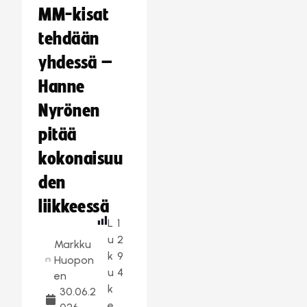
MM-kisat
tehdään
yhdessä –
Hanne
Nyrönen
pitää
kokonaisuu
den
liikkeessä
L
1
u
2
Markku
k
9
Huopon
u
4
en
k
30.06.2
e