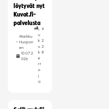
löytyvät nyt
Kuvat.fi-
palvelusta
L
4
u
Markku
k
2
Huopon
u
2
en
k
8
10.07.2
e
026
rt
o
j
a: