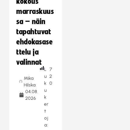
kokous
marraskuus
sa – näin
tapahtuvat
ehdokasase
ttelu ja
valinnat
L
7
u
2
Mika
k
0
Hilska
u
04.08.
k
2026
er
t
oj
a: