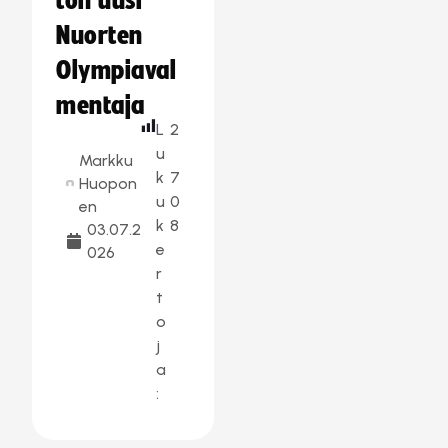
ton uusi
Nuorten
Olympiaval
mentaja
L
2
u
Markku
k
7
Huopon
u
0
en
k
8
03.07.2
e
026
r
t
o
j
a
: