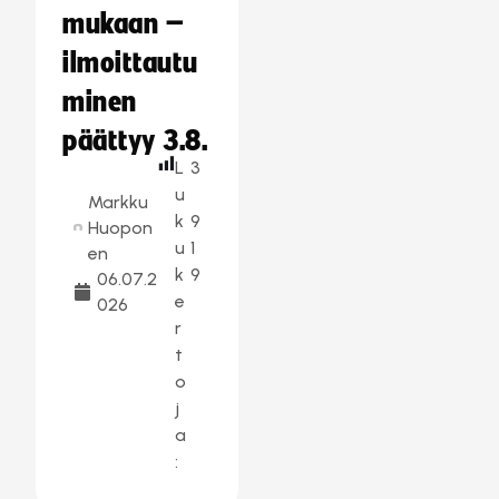
mukaan –
ilmoittautu
minen
päättyy 3.8.
L
3
u
Markku
k
9
Huopon
u
1
en
k
9
06.07.2
e
026
r
t
o
j
a
: