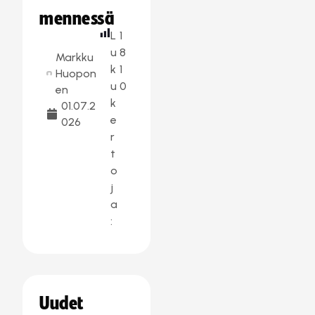
mennessä
L
1
u
8
Markku
k
1
Huopon
u
0
en
k
01.07.2
e
026
r
t
o
j
a
:
Uudet