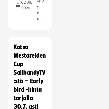
er
2
02.08.
t
2026
oj
a:
Katso
Mestareiden
Cup
SalibandyTV
:stä – Early
bird -hinta
tarjolla
30.7. asti