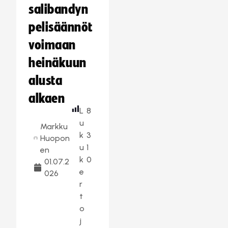
salibandyn
pelisäännöt
voimaan
heinäkuun
alusta
alkaen
L
8
u
Markku
k
3
Huopon
u
1
en
k
0
01.07.2
e
026
r
t
o
j