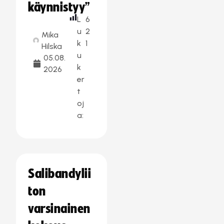
käynnistyy”
L
6
u
2
Mika
k
1
Hilska
u
05.08.
k
2026
er
t
oj
a:
Salibandylii
ton
varsinainen