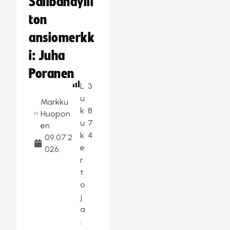
Salibandylii
ton
ansiomerkk
i: Juha
Poranen
L
3
u
Markku
k
8
Huopon
u
7
en
k
4
09.07.2
e
026
r
t
o
j
a
: