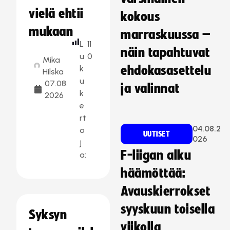
vielä ehtii
kokous
mukaan
marraskuussa –
L
11
näin tapahtuvat
u
0
Mika
k
ehdokasasettelu
Hilska
u
07.08.
ja valinnat
k
2026
e
rt
04.08.2
o
UUTISET
026
j
F-liigan alku
a:
häämöttää:
Avauskierrokset
syyskuun toisella
Syksyn
viikolla