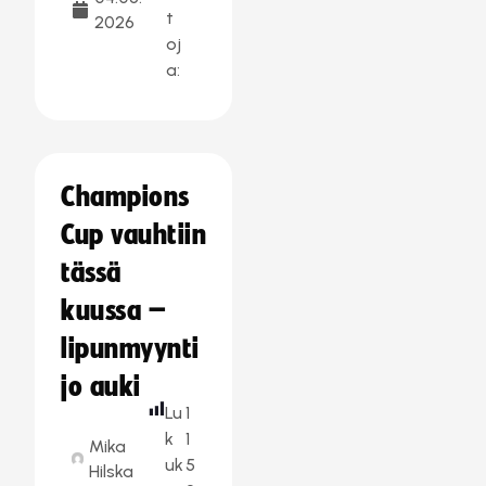
t
2026
oj
a:
Champions
Cup vauhtiin
tässä
kuussa –
lipunmyynti
jo auki
Lu
1
k
1
Mika
uk
5
Hilska