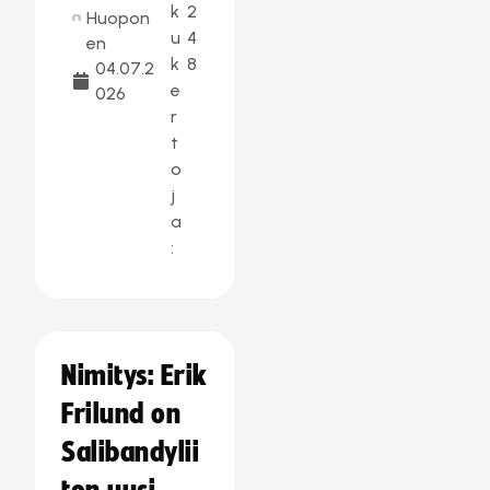
k
2
Huopon
u
4
en
k
8
04.07.2
e
026
r
t
o
j
a
:
Nimitys: Erik
Frilund on
Salibandylii