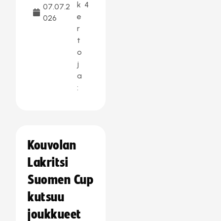
k
4
07.07.2
e
026
r
t
o
j
a
:
Kouvolan
Lakritsi
Suomen Cup
kutsuu
joukkueet