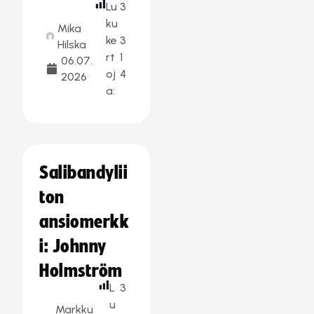
Lu
3
ku
Mika
ke
3
Hilska
rt
1
06.07.
oj
4
2026
a:
Salibandylii
ton
ansiomerkk
i: Johnny
Holmström
L
3
u
Markku