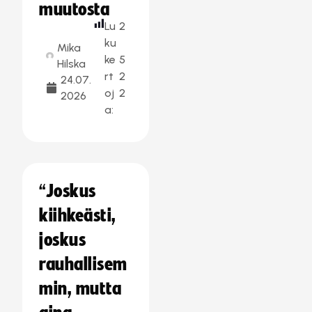
muutosta
Lu
2
ku
Mika
ke
5
Hilska
rt
2
24.07.
oj
2
2026
a:
“Joskus
kiihkeästi,
joskus
rauhallisem
min, mutta