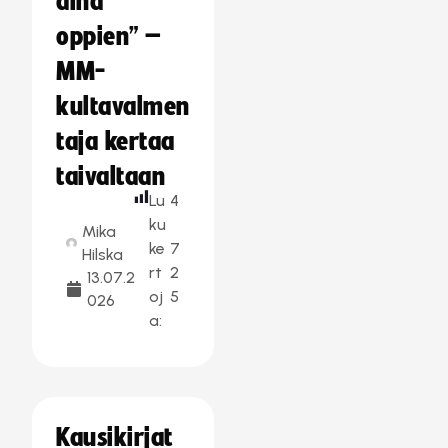
aina
oppien” –
MM-
kultavalmen
taja kertaa
taivaltaan
Lu
4
ku
Mika
ke
7
Hilska
rt
2
13.07.2
oj
5
026
a:
Kausikirjat