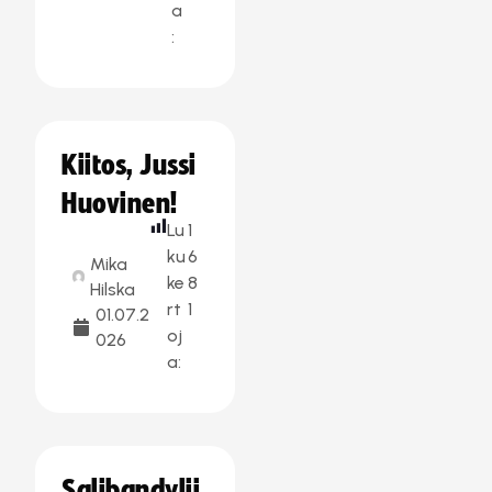
a
:
Kiitos, Jussi
Huovinen!
Lu
1
ku
6
Mika
ke
8
Hilska
rt
1
01.07.2
oj
026
a:
Salibandylii