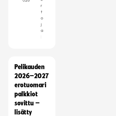
026
r
t
o
j
a
:
Pelikauden
2026–2027
erotuomari
palkkiot
sovittu –
lisätty