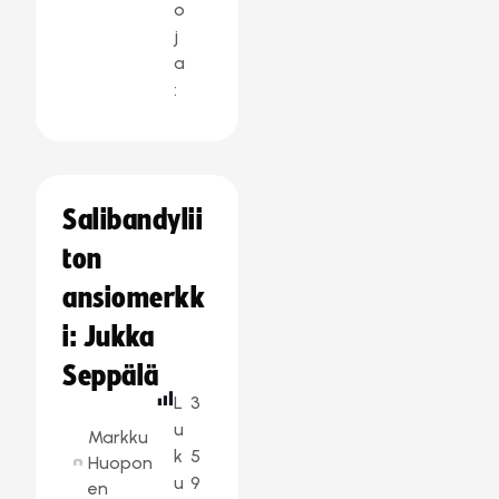
o
j
a
:
Salibandylii
ton
ansiomerkk
i: Jukka
Seppälä
L
3
u
Markku
k
5
Huopon
u
9
en