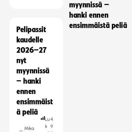
myynnissä –
hanki ennen
ensimmäistä peliä
Pelipassit
kaudelle
2026–27
nyt
myynnissä
– hanki
ennen
ensimmäist
ä peliä
Lu
4
k
9
Mika