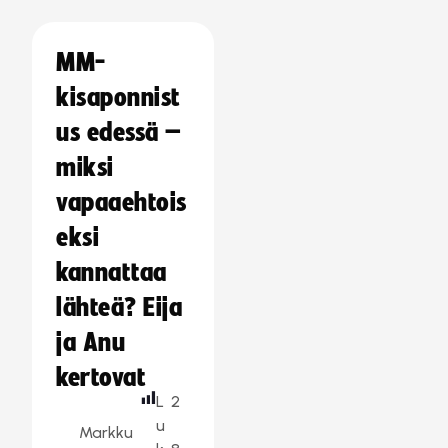
MM-
kisaponnist
us edessä –
miksi
vapaaehtois
eksi
kannattaa
lähteä? Eija
ja Anu
kertovat
L
2
u
Markku