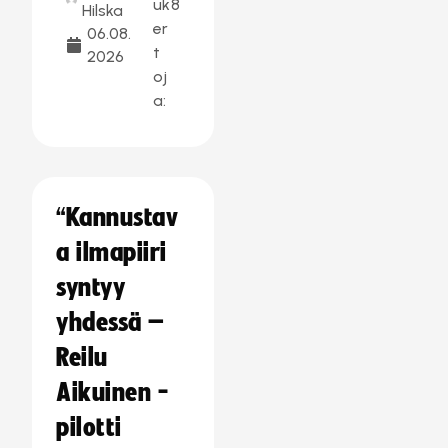
uk
8
Hilska
er
06.08.
t
2026
oj
a:
“Kannustav
a ilmapiiri
syntyy
yhdessä –
Reilu
Aikuinen -
pilotti