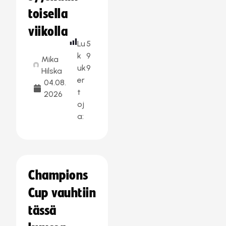
toisella
viikolla
Lu
5
k
9
Mika
uk
9
Hilska
er
04.08.
t
2026
oj
a:
Champions
Cup vauhtiin
tässä