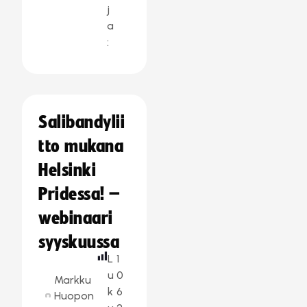
j
a
:
Salibandylii
tto mukana
Helsinki
Pridessa! –
webinaari
syyskuussa
L
1
u
0
Markku
k
6
Huopon