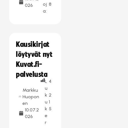
oj
8
026
a:
Kausikirjat
löytyvät nyt
Kuvat.fi-
palvelusta
L
4
u
Markku
k
2
Huopon
u
1
en
k
5
10.07.2
e
026
r