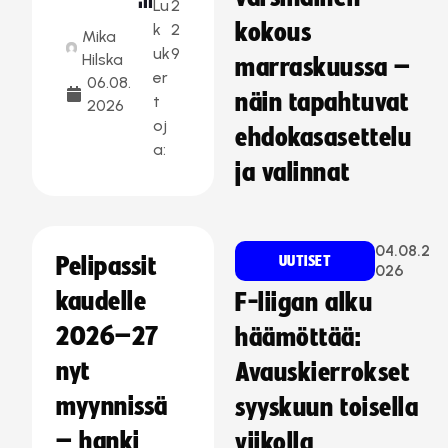
Lu
2
kokous
k
2
Mika
uk
9
Hilska
marraskuussa –
er
06.08.
näin tapahtuvat
t
2026
oj
ehdokasasettelu
a:
ja valinnat
04.08.2
Pelipassit
UUTISET
026
kaudelle
F-liigan alku
2026–27
häämöttää:
nyt
Avauskierrokset
myynnissä
syyskuun toisella
– hanki
viikolla