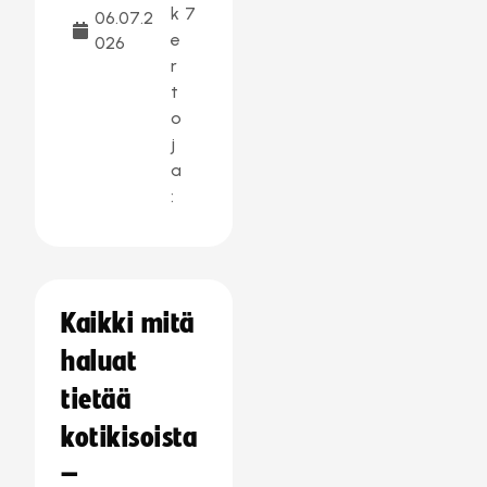
k
7
06.07.2
e
026
r
t
o
j
a
:
Kaikki mitä
haluat
tietää
kotikisoista
–