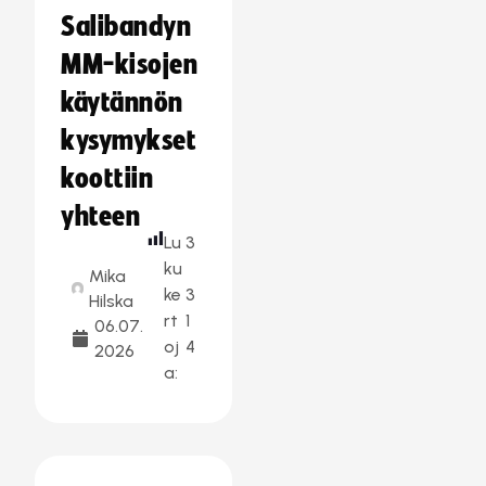
Salibandyn
MM-kisojen
käytännön
kysymykset
koottiin
yhteen
Lu
3
ku
Mika
ke
3
Hilska
rt
1
06.07.
oj
4
2026
a: