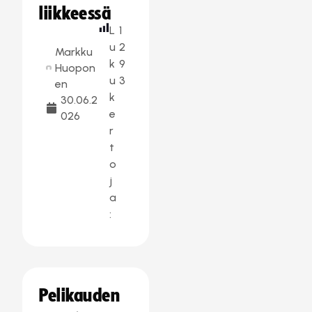
liikkeessä
L
1
u
2
Markku
k
9
Huopon
u
3
en
k
30.06.2
e
026
r
t
o
j
a
:
Pelikauden