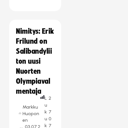
Nimitys: Erik
Frilund on
Salibandylii
ton uusi
Nuorten
Olympiaval
mentaja
L
2
u
Markku
k
7
Huopon
u
0
en
k
7
03.07.2