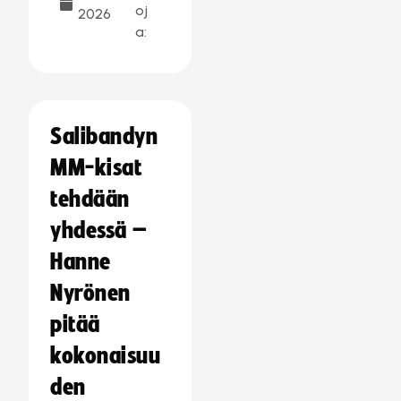
oj
2026
a:
Salibandyn
MM-kisat
tehdään
yhdessä –
Hanne
Nyrönen
pitää
kokonaisuu
den