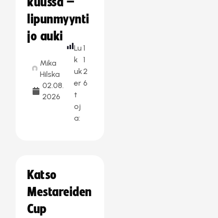
kuussa –
lipunmyynti
jo auki
Lu
1
k
1
Mika
uk
2
Hilska
er
6
02.08.
t
2026
oj
a:
Katso
Mestareiden
Cup