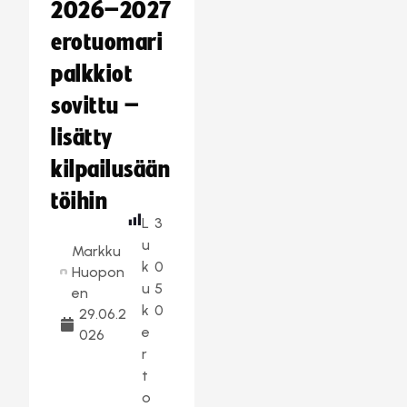
2026–2027
erotuomari
palkkiot
sovittu –
lisätty
kilpailusään
töihin
L
3
u
Markku
k
0
Huopon
u
5
en
k
0
29.06.2
e
026
r
t
o