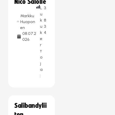
Nico Salolle
L
3
u
Markku
k
8
Huopon
u
3
en
k
4
08.07.2
e
026
r
t
o
j
a
:
Salibandylii
ton