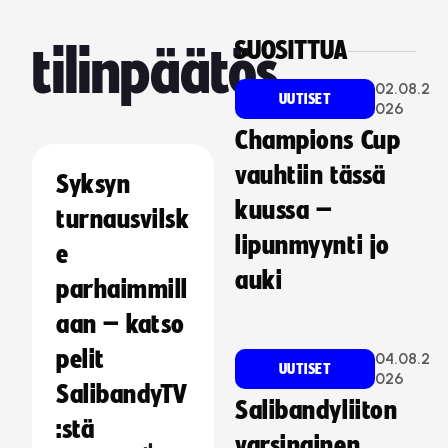
SUOSITTUA
tilinpäätös
02.08.2
UUTISET
026
Champions Cup
vauhtiin tässä
Syksyn
kuussa –
turnausvilsk
lipunmyynti jo
e
auki
parhaimmill
aan – katso
pelit
04.08.2
UUTISET
026
SalibandyTV
Salibandyliiton
:stä
varsinainen