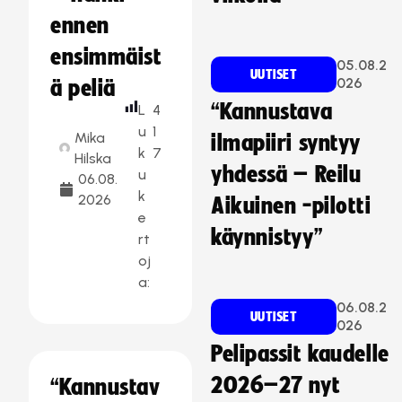
ennen
ensimmäist
05.08.2
UUTISET
026
ä peliä
“Kannustava
L
4
u
1
Mika
ilmapiiri syntyy
k
7
Hilska
yhdessä – Reilu
u
06.08.
k
2026
Aikuinen -pilotti
e
käynnistyy”
rt
oj
a:
06.08.2
UUTISET
026
Pelipassit kaudelle
2026–27 nyt
“Kannustav