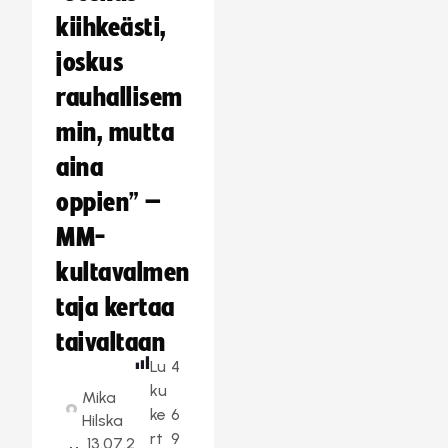
kiihkeästi,
joskus
rauhallisem
min, mutta
aina
oppien” –
MM-
kultavalmen
taja kertaa
taivaltaan
Lu
4
ku
Mika
ke
6
Hilska
rt
9
13.07.2