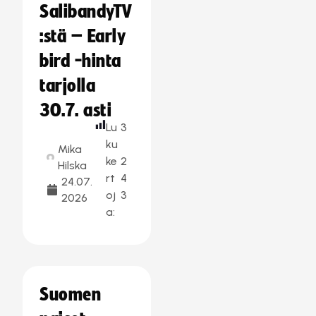
SalibandyTV
:stä – Early
bird -hinta
tarjolla
30.7. asti
Lu
3
ku
Mika
ke
2
Hilska
rt
4
24.07.
oj
3
2026
a:
Suomen