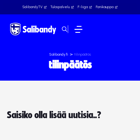
SalibandyTV
Tulospalvelu
F-liiga
Fanikauppa
>
Salibandy.fi
tilinpäätös
tilinpäätös
Saisiko olla lisää uutisia..?