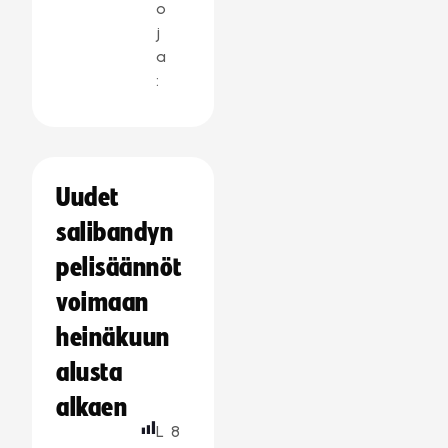
o
j
a
:
Uudet
salibandyn
pelisäännöt
voimaan
heinäkuun
alusta
alkaen
L
8