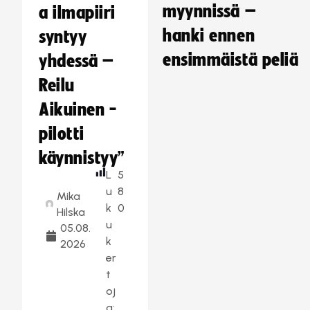
myynnissä –
a ilmapiiri
hanki ennen
syntyy
ensimmäistä peliä
yhdessä –
Reilu
Aikuinen -
pilotti
käynnistyy”
L
5
u
8
Mika
k
0
Hilska
u
05.08.
k
2026
er
t
oj
a: