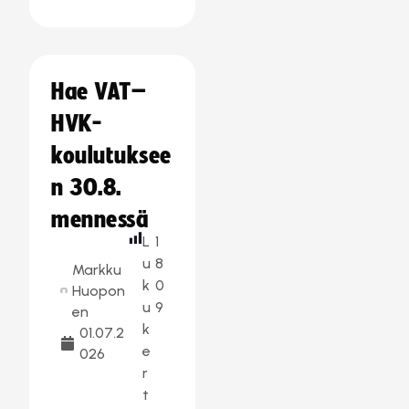
Hae VAT–
HVK-
koulutuksee
n 30.8.
mennessä
L
1
u
8
Markku
k
0
Huopon
u
9
en
k
01.07.2
e
026
r
t