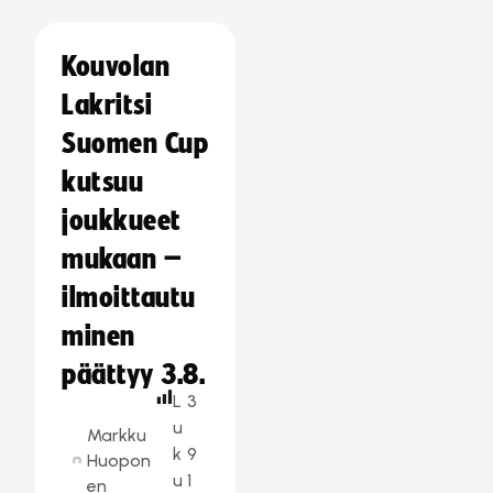
Kouvolan
Lakritsi
Suomen Cup
kutsuu
joukkueet
mukaan –
ilmoittautu
minen
päättyy 3.8.
L
3
u
Markku
k
9
Huopon
u
1
en