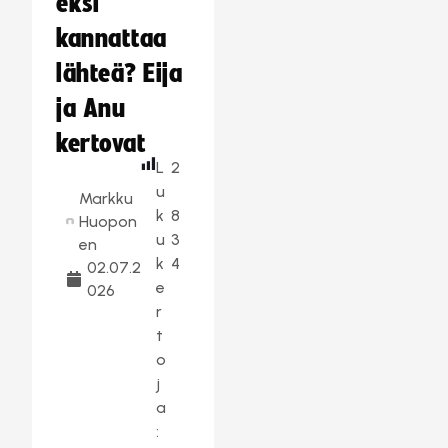
eksi
kannattaa
lähteä? Eija
ja Anu
kertovat
L
2
u
Markku
k
8
Huopon
u
3
en
k
4
02.07.2
e
026
r
t
o
j
a
: