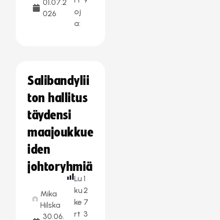
01.07.2
oj
026
a:
Salibandylii
ton hallitus
täydensi
maajoukkue
iden
johtoryhmiä
Lu
1
ku
2
Mika
ke
7
Hilska
rt
3
30.06.