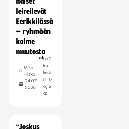
naiset
leireilevät
Eerikkilässä
– ryhmään
kolme
muutosta
Lu
2
ku
Mika
ke
5
Hilska
rt
0
24.07.
oj
2
2026
a:
“Joskus