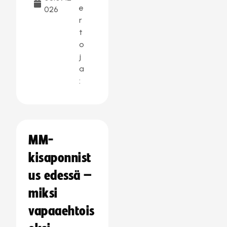
e
026
r
t
o
j
a
:
MM-
kisaponnist
us edessä –
miksi
vapaaehtois