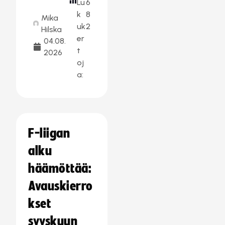
Lu
6
k
8
Mika
uk
2
Hilska
er
04.08.
t
2026
oj
a:
F-liigan
alku
häämöttää:
Avauskierro
kset
syyskuun