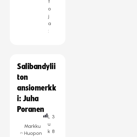
t
o
j
a
:
Salibandylii
ton
ansiomerkk
i: Juha
Poranen
L
3
u
Markku
k
8
Huopon