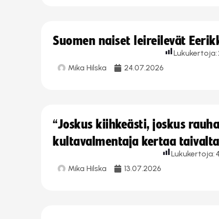
Suomen naiset leireilevät Eeri
Lukukertoja:
Mika Hilska
24.07.2026
“Joskus kiihkeästi, joskus rau
kultavalmentaja kertaa taivalt
Lukukertoja:
4
Mika Hilska
13.07.2026