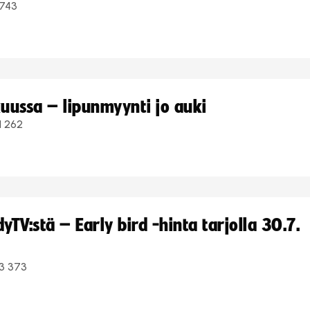
743
uussa – lipunmyynti jo auki
1 262
TV:stä – Early bird -hinta tarjolla 30.7.
3 373