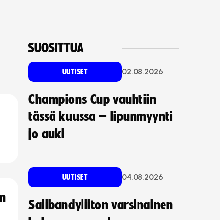
SUOSITTUA
02.08.2026
UUTISET
Champions Cup vauhtiin
tässä kuussa – lipunmyynti
jo auki
04.08.2026
UUTISET
an
Salibandyliiton varsinainen