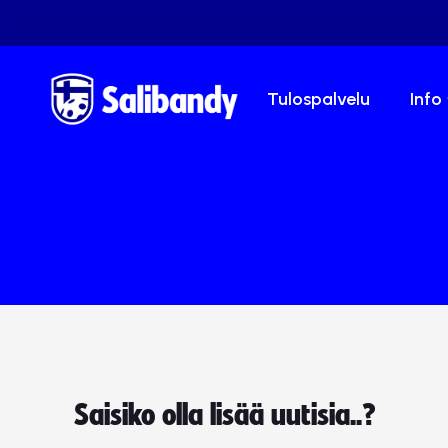
Tulospalvelu
Info
Saisiko olla lisää uutisia..?