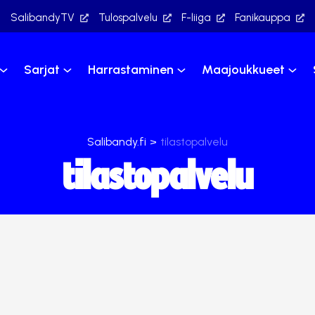
SalibandyTV
Tulospalvelu
F-liiga
Fanikauppa
Sarjat
Harrastaminen
Maajoukkueet
Salibandy.fi
>
tilastopalvelu
tilastopalvelu