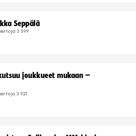
ukka Seppälä
kertoja:
3 599
 kutsuu joukkueet mukaan –
kertoja:
3 921