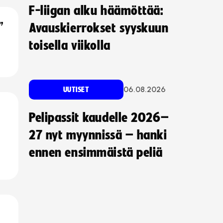
F-liigan alku häämöttää:
”
Avauskierrokset syyskuun
toisella viikolla
06.08.2026
UUTISET
Pelipassit kaudelle 2026–
27 nyt myynnissä – hanki
ennen ensimmäistä peliä