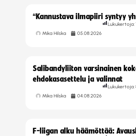
“Kannustava ilmapiiri syntyy yh
Lukukertoja:
Mika Hilska
05.08.2026
Salibandyliiton varsinainen ko
ehdokasasettelu ja valinnat
Lukukertoja:
Mika Hilska
04.08.2026
F-liigan alku häämöttää: Avausk