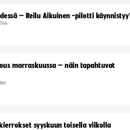
dessä – Reilu Aikuinen -pilotti käynnistyy
766
kous marraskuussa – näin tapahtuvat
861
ierrokset syyskuun toisella viikolla