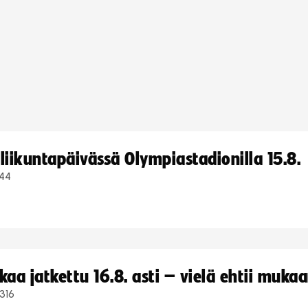
iikuntapäivässä Olympiastadionilla 15.8.
44
a jatkettu 16.8. asti – vielä ehtii muka
316