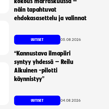
kokous marraskuussa –
näin tapahtuvat
ehdokasasettelu ja valinnat
05.08.2026
UUTISET
“Kannustava ilmapiiri
syntyy yhdessä – Reilu
Aikuinen -pilotti
käynnistyy”
04.08.2026
UUTISET