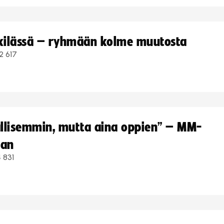
kkilässä – ryhmään kolme muutosta
2 617
hallisemmin, mutta aina oppien” – MM-
aan
 831