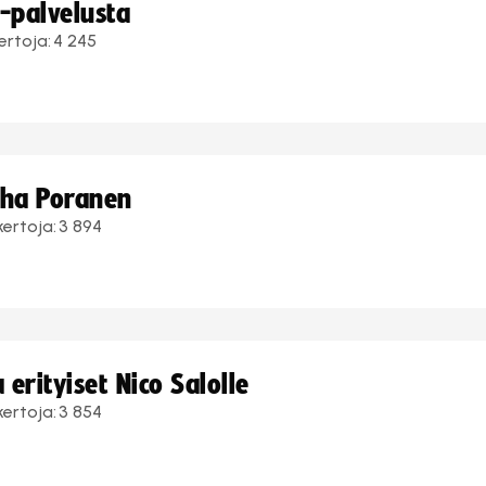
i-palvelusta
ertoja:
4 245
uha Poranen
kertoja:
3 894
erityiset Nico Salolle
kertoja:
3 854