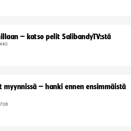
llaan – katso pelit SalibandyTV:stä
440
yt myynnissä – hanki ennen ensimmäistä
708