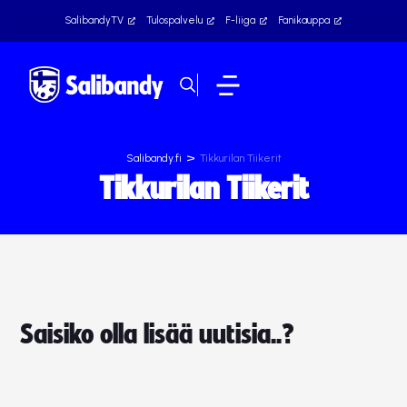
SalibandyTV
Tulospalvelu
F-liiga
Fanikauppa
>
Salibandy.fi
Tikkurilan Tiikerit
Tikkurilan Tiikerit
Saisiko olla lisää uutisia..?