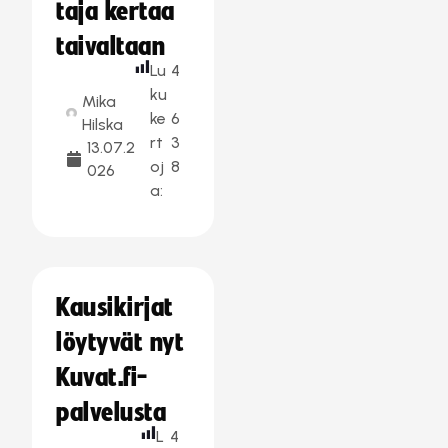
taja kertaa
taivaltaan
Lu
4
ku
Mika
ke
6
Hilska
rt
3
13.07.2
oj
8
026
a:
Kausikirjat
löytyvät nyt
Kuvat.fi-
palvelusta
L
4