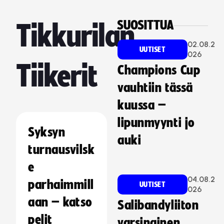
SUOSITTUA
Tikkurilan
02.08.2
UUTISET
026
Tiikerit
Champions Cup
vauhtiin tässä
kuussa –
lipunmyynti jo
Syksyn
auki
turnausvilsk
e
04.08.2
parhaimmill
UUTISET
026
aan – katso
Salibandyliiton
pelit
varsinainen