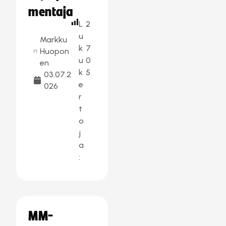
mentaja
L
2
u
Markku
k
7
Huopon
u
0
en
k
5
03.07.2
e
026
r
t
o
j
a
:
MM-