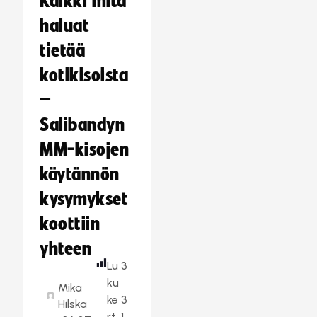
Kaikki mitä
haluat
tietää
kotikisoista
–
Salibandyn
MM-kisojen
käytännön
kysymykset
koottiin
yhteen
Lu
3
ku
Mika
ke
3
Hilska
rt
1