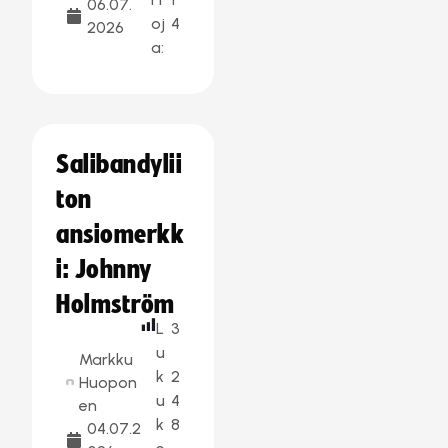
06.07.
oj
4
2026
a:
Salibandylii
ton
ansiomerkk
i: Johnny
Holmström
L
3
u
Markku
k
2
Huopon
u
4
en
k
8
04.07.2