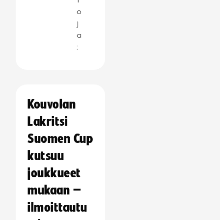
o
j
a
:
Kouvolan
Lakritsi
Suomen Cup
kutsuu
joukkueet
mukaan –
ilmoittautu