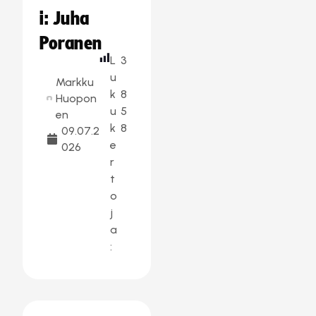
i: Juha
Poranen
L
3
u
Markku
k
8
Huopon
u
5
en
k
8
09.07.2
e
026
r
t
o
j
a
: