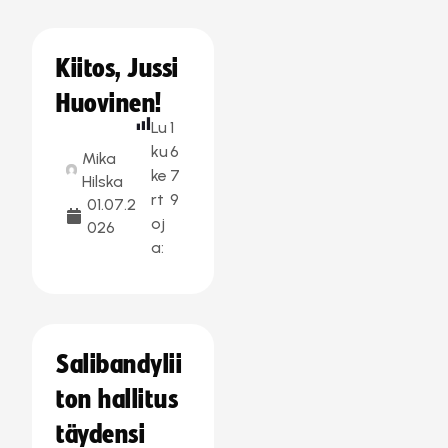
Kiitos, Jussi
Huovinen!
Lu
1
ku
6
Mika
ke
7
Hilska
rt
9
01.07.2
oj
026
a:
Salibandylii
ton hallitus
täydensi