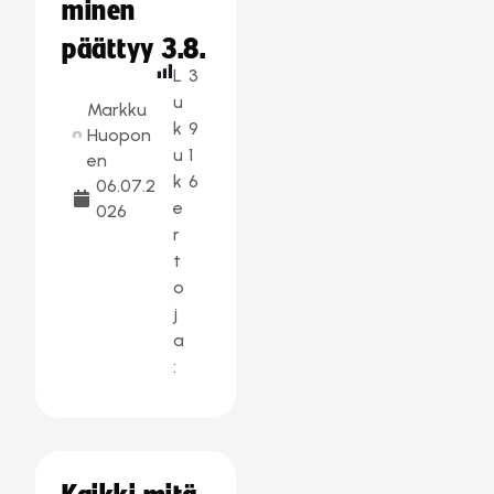
minen
päättyy 3.8.
L
3
u
Markku
k
9
Huopon
u
1
en
k
6
06.07.2
e
026
r
t
o
j
a
: