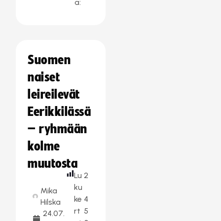
a:
Suomen
naiset
leireilevät
Eerikkilässä
– ryhmään
kolme
muutosta
Lu
2
ku
Mika
ke
4
Hilska
rt
5
24.07.