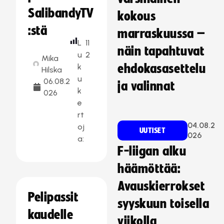
SalibandyTV
kokous
:stä
marraskuussa –
L
11
näin tapahtuvat
u
2
Mika
k
ehdokasasettelu
Hilska
u
06.08.2
ja valinnat
k
026
e
rt
04.08.2
oj
UUTISET
026
a:
F-liigan alku
häämöttää:
Avauskierrokset
Pelipassit
syyskuun toisella
kaudelle
viikolla