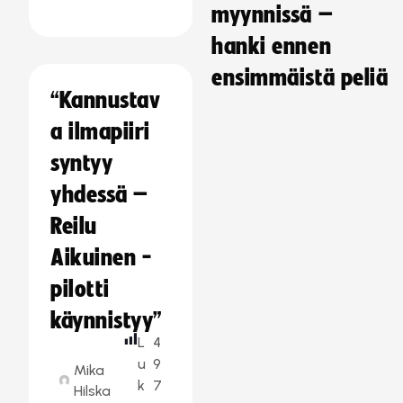
myynnissä –
hanki ennen
ensimmäistä peliä
“Kannustav
a ilmapiiri
syntyy
yhdessä –
Reilu
Aikuinen -
pilotti
käynnistyy”
L
4
u
9
Mika
k
7
Hilska