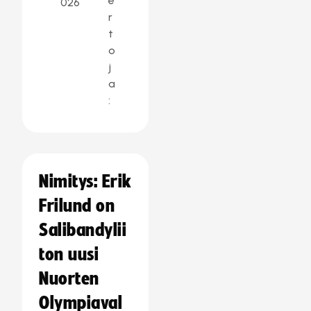
e
026
r
t
o
j
a
:
Nimitys: Erik
Frilund on
Salibandylii
ton uusi
Nuorten
Olympiaval