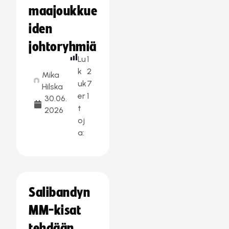
maajoukkue
iden
johtoryhmiä
Lu
1
k
2
Mika
uk
7
Hilska
er
1
30.06.
t
2026
oj
a:
Salibandyn
MM-kisat
tehdään