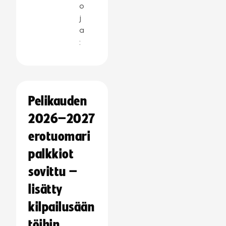
o
j
a
:
Pelikauden
2026–2027
erotuomari
palkkiot
sovittu –
lisätty
kilpailusään
töihin