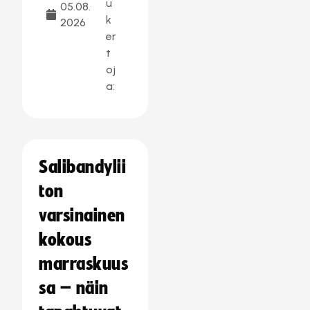
u
05.08.
k
2026
er
t
oj
a:
Salibandylii
ton
varsinainen
kokous
marraskuus
sa – näin