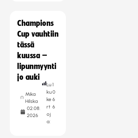
Champions
Cup vauhtiin
tässä
kuussa –
lipunmyynti
jo auki
Lu
1
ku
0
Mika
ke
6
Hilska
rt
6
02.08.
oj
2026
a: