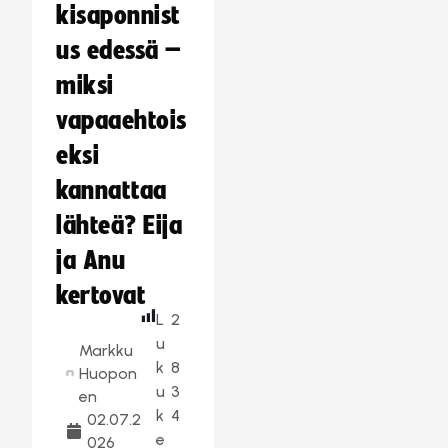
kisaponnist
us edessä –
miksi
vapaaehtois
eksi
kannattaa
lähteä? Eija
ja Anu
kertovat
L
2
u
Markku
k
8
Huopon
u
3
en
k
4
02.07.2
e
026