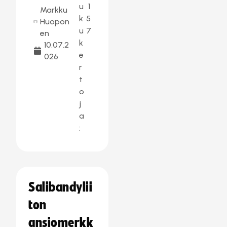
u
1
Markku
k
5
Huopon
u
7
en
k
10.07.2
e
026
r
t
o
j
a
:
Salibandylii
ton
ansiomerkk