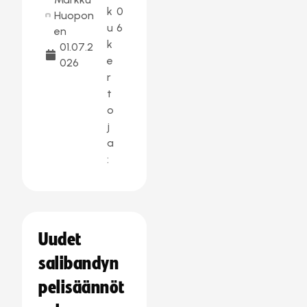
k
0
Huopon
u
6
en
k
01.07.2
e
026
r
t
o
j
a
:
Uudet
salibandyn
pelisäännöt