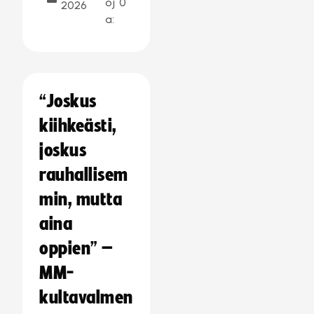
oj
0
2026
a:
“Joskus
kiihkeästi,
joskus
rauhallisem
min, mutta
aina
oppien” –
MM-
kultavalmen