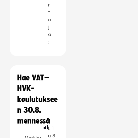
r
t
o
j
a
:
Hae VAT–
HVK-
koulutuksee
n 30.8.
mennessä
L
1
u
8
Markku