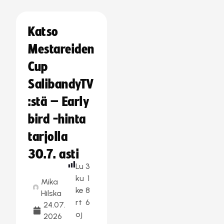
Katso
Mestareiden
Cup
SalibandyTV
:stä – Early
bird -hinta
tarjolla
30.7. asti
Lu
3
ku
1
Mika
ke
8
Hilska
rt
6
24.07.
oj
2026