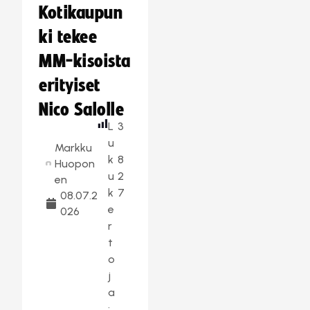
Kotikaupun
ki tekee
MM-kisoista
erityiset
Nico Salolle
L
3
u
Markku
k
8
Huopon
u
2
en
k
7
08.07.2
e
026
r
t
o
j
a
: