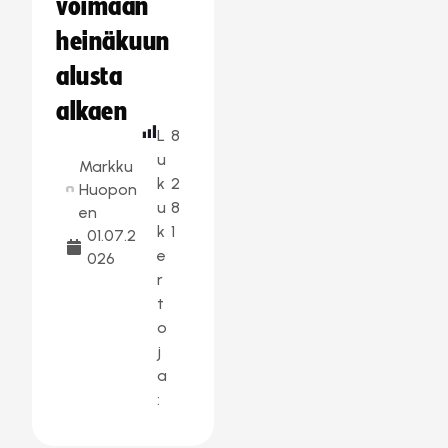
voimaan
heinäkuun
alusta
alkaen
L
8
u
Markku
k
2
Huopon
u
8
en
k
1
01.07.2
e
026
r
t
o
j
a
: