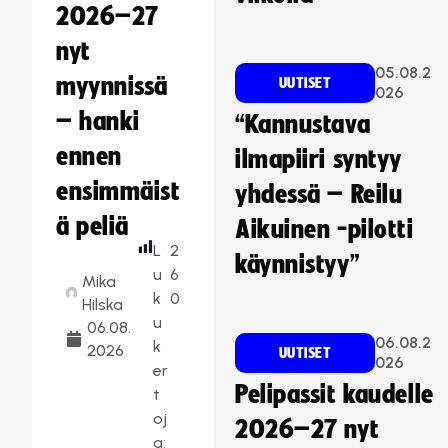
2026–27
nyt
05.08.2
myynnissä
UUTISET
026
– hanki
“Kannustava
ennen
ilmapiiri syntyy
ensimmäist
yhdessä – Reilu
ä peliä
Aikuinen -pilotti
L
2
käynnistyy”
u
6
Mika
k
0
Hilska
u
06.08.
06.08.2
k
2026
UUTISET
026
er
Pelipassit kaudelle
t
oj
2026–27 nyt
a: