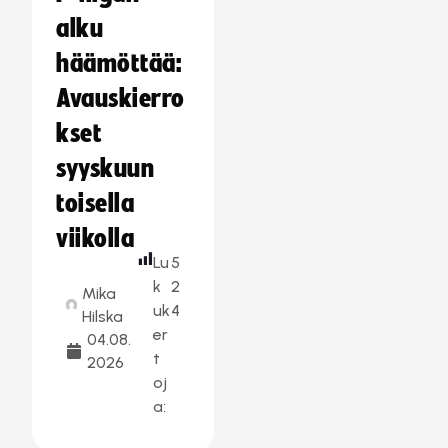
alku
häämöttää:
Avauskierro
kset
syyskuun
toisella
viikolla
Lu
5
k
2
Mika
uk
4
Hilska
er
04.08.
t
2026
oj
a: