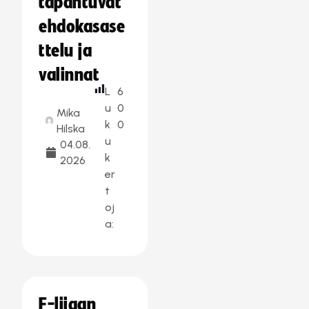
tapahtuvat
ehdokasase
ttelu ja
valinnat
L
6
u
0
Mika
k
0
Hilska
u
04.08.
k
2026
er
t
oj
a:
F-liigan