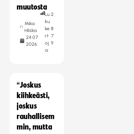
muutosta
Lu
2
ku
Mika
ke
8
Hilska
rt
7
24.07.
oj
9
2026
a:
“Joskus
kiihkeästi,
joskus
rauhallisem
min, mutta