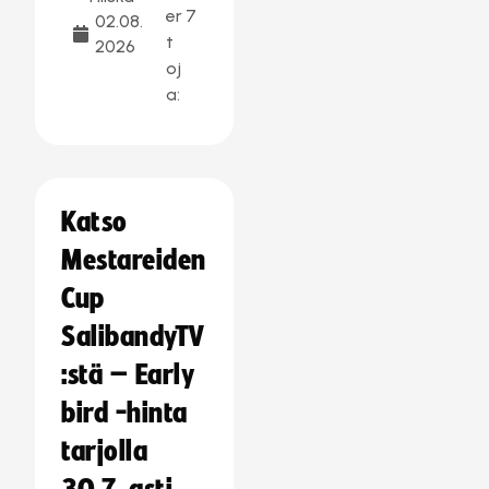
er
7
02.08.
t
2026
oj
a:
Katso
Mestareiden
Cup
SalibandyTV
:stä – Early
bird -hinta
tarjolla