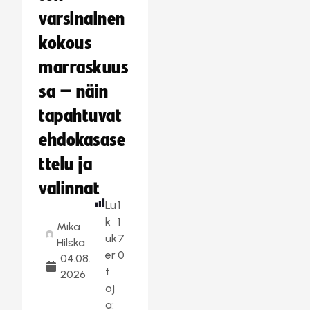
varsinainen
kokous
marraskuus
sa – näin
tapahtuvat
ehdokasase
ttelu ja
valinnat
Lu
1
k
1
Mika
uk
7
Hilska
er
0
04.08.
t
2026
oj
a: