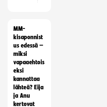
:
MM-
kisaponnist
us edessä –
miksi
vapaaehtois
eksi
kannattaa
lähteä? Eija
ja Anu
kertovat