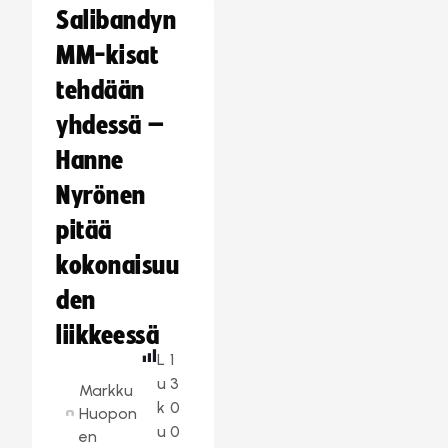
Salibandyn
MM-kisat
tehdään
yhdessä –
Hanne
Nyrönen
pitää
kokonaisuu
den
liikkeessä
L
1
u
3
Markku
k
0
Huopon
u
0
en