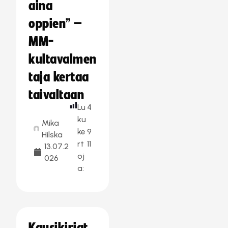
aina
oppien” –
MM-
kultavalmen
taja kertaa
taivaltaan
Lu
4
ku
Mika
ke
9
Hilska
rt
11
13.07.2
oj
026
a: