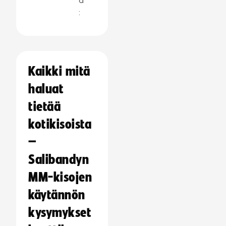
a
:
Kaikki mitä
haluat
tietää
kotikisoista
–
Salibandyn
MM-kisojen
käytännön
kysymykset