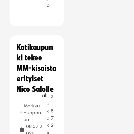
a
:
Kotikaupun
ki tekee
MM-kisoista
erityiset
Nico Salolle
L
3
u
Markku
k
8
Huopon
u
7
en
k
2
08.07.2
e
026