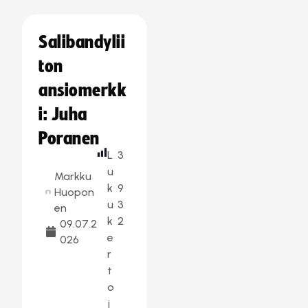
Salibandylii
ton
ansiomerkk
i: Juha
Poranen
L
3
u
Markku
k
9
Huopon
u
3
en
k
2
09.07.2
e
026
r
t
o
j