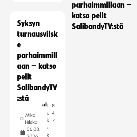
parhaimmillaan –
katso pelit
Syksyn
SalibandyTV:stä
turnausvilsk
e
parhaimmill
aan – katso
pelit
SalibandyTV
:stä
L
8
u
4
Mika
k
7
Hilska
u
06.08.
k
2026