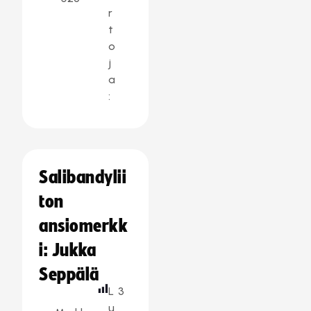
r
t
o
j
a
:
Salibandylii
ton
ansiomerkk
i: Jukka
Seppälä
L
3
u