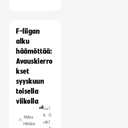
F-liigan
alku
häämöttää:
Avauskierro
kset
syyskuun
toisella
viikolla
Lu
1
k
0
Mika
uk
1
Hilska