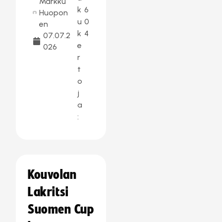
Markku
k
6
Huopon
u
0
en
k
4
07.07.2
e
026
r
t
o
j
a
:
Kouvolan
Lakritsi
Suomen Cup