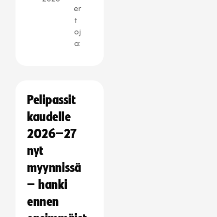
er
t
oj
a:
Pelipassit
kaudelle
2026–27
nyt
myynnissä
– hanki
ennen