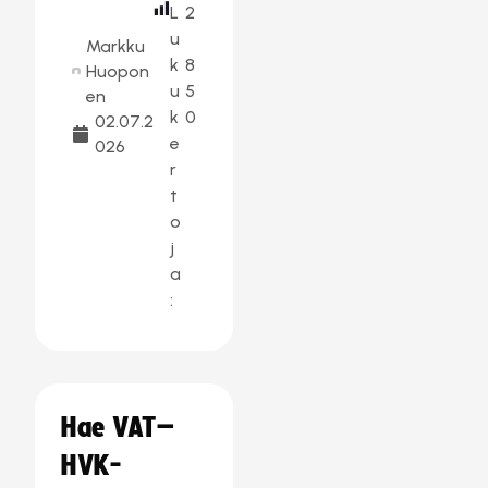
L
2
u
Markku
k
8
Huopon
u
5
en
k
0
02.07.2
e
026
r
t
o
j
a
:
Hae VAT–
HVK-