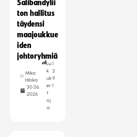
Salibandylii
ton hallitus
täydensi
maajoukkue
iden
johtoryhmiä
Lu
1
k
2
Mika
uk
9
Hilska
er
1
30.06.
t
2026
oj
a: