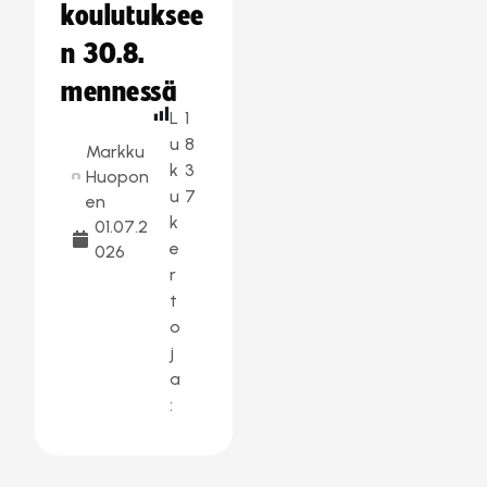
koulutuksee
n 30.8.
mennessä
L
1
u
8
Markku
k
3
Huopon
u
7
en
k
01.07.2
e
026
r
t
o
j
a
: