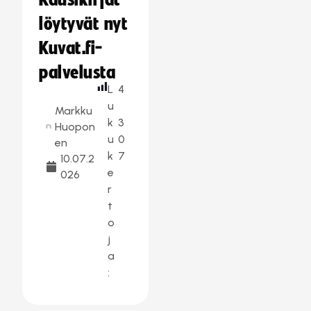
Kausikirjat
löytyvät nyt
Kuvat.fi-
palvelusta
L
4
u
Markku
k
3
Huopon
u
0
en
k
7
10.07.2
e
026
r
t
o
j
a
: