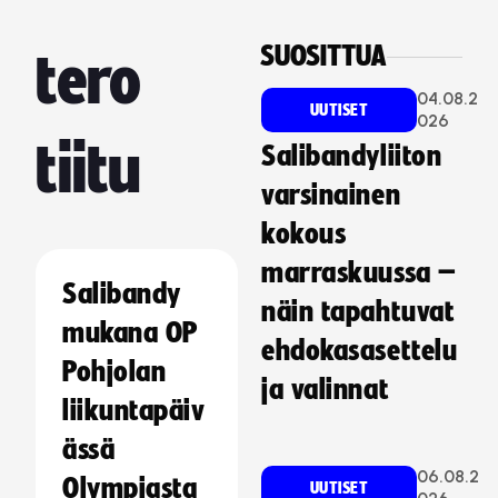
SUOSITTUA
tero
04.08.2
UUTISET
026
tiitu
Salibandyliiton
varsinainen
kokous
marraskuussa –
Salibandy
näin tapahtuvat
mukana OP
ehdokasasettelu
Pohjolan
ja valinnat
liikuntapäiv
ässä
06.08.2
Olympiasta
UUTISET