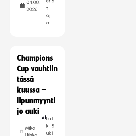
er
5
04.08.
t
2026
oj
a:
Champions
Cup vauhtiin
tässä
kuussa –
lipunmyynti
jo auki
Lu
1
k
5
Mika
uk
1
Hilska