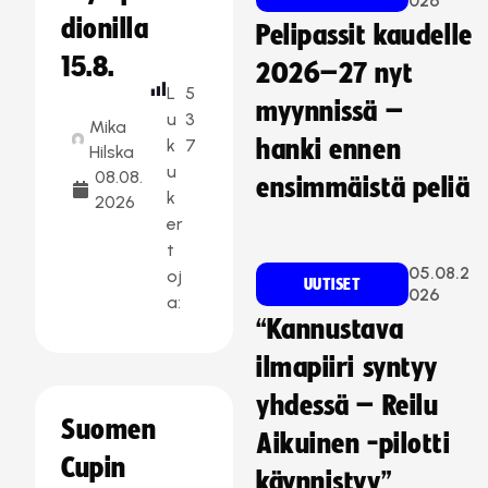
026
dionilla
Pelipassit kaudelle
15.8.
2026–27 nyt
L
5
myynnissä –
u
3
Mika
k
7
hanki ennen
Hilska
u
08.08.
ensimmäistä peliä
k
2026
er
t
05.08.2
oj
UUTISET
026
a:
“Kannustava
ilmapiiri syntyy
yhdessä – Reilu
Suomen
Aikuinen -pilotti
Cupin
käynnistyy”