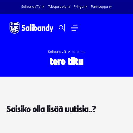
SalibandyTV
Tulospalvelu
F-liiga
Fanikauppa
>
Salibandy.fi
tero tiitu
tero tiitu
Saisiko olla lisää uutisia..?