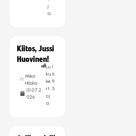
j
a:
Kiitos, Jussi
Huovinen!
Lu
1
ku
6
Mika
ke
9
Hilska
rt
3
01.07.2
oj
026
a: