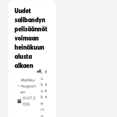
Uudet
salibandyn
pelisäännöt
voimaan
heinäkuun
alusta
alkaen
L
8
u
Markku
k
4
Huopon
u
6
en
k
4
01.07.2
e
026
rt
o