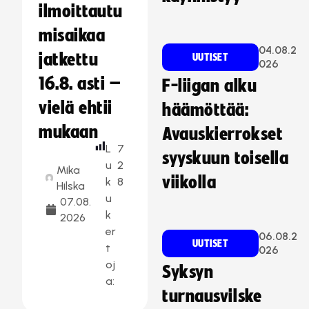
ilmoittautu
misaikaa
04.08.2
jatkettu
UUTISET
026
16.8. asti –
F-liigan alku
vielä ehtii
häämöttää:
mukaan
Avauskierrokset
L
7
syyskuun toisella
u
2
Mika
viikolla
k
8
Hilska
u
07.08.
k
2026
er
06.08.2
UUTISET
t
026
oj
Syksyn
a:
turnausvilske