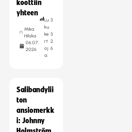
koottiin
yhteen
Lu
3
ku
Mika
ke
3
Hilska
rt
2
06.07.
oj
6
2026
a:
Salibandylii
ton
ansiomerkk
i: Johnny
Holmström