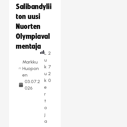
Salibandylii
ton uusi
Nuorten
Olympiaval
mentaja
L
2
u
Markku
k
7
Huopon
u
2
en
k
0
03.07.2
e
026
r
t
o
j
a