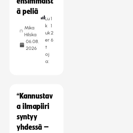
ensimmäist
ä peliä
Lu
1
k
1
Mika
uk
2
Hilska
er
6
06.08.
t
2026
oj
a:
“Kannustav
a ilmapiiri
syntyy
yhdessä –