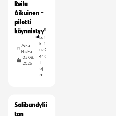
Reilu
Aikuinen -
pilotti
käynnistyy”
Lu
1
k
1
Mika
uk
2
Hilska
er
3
05.08.
t
2026
oj
a:
Salibandylii
ton