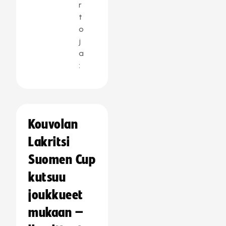
r
t
o
j
a
:
Kouvolan
Lakritsi
Suomen Cup
kutsuu
joukkueet
mukaan –