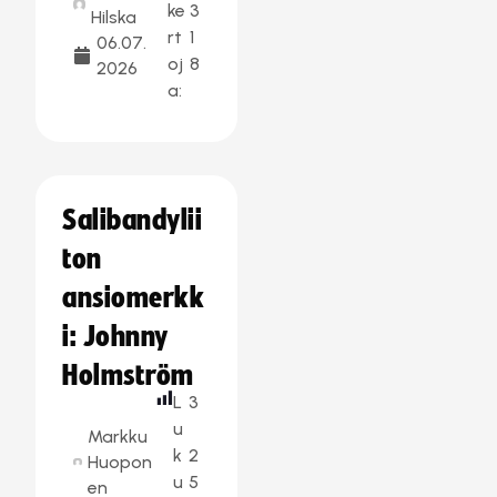
ke
3
Hilska
rt
1
06.07.
oj
8
2026
a:
Salibandylii
ton
ansiomerkk
i: Johnny
Holmström
L
3
u
Markku
k
2
Huopon
u
5
en