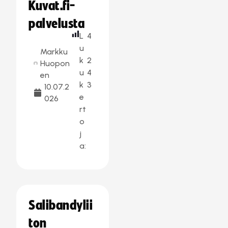
Kuvat.fi-
palvelusta
L
4
u
Markku
k
2
Huopon
u
4
en
k
3
10.07.2
e
026
rt
o
j
a:
Salibandylii
ton