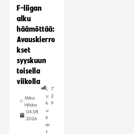
F-liigan
alku
häämöttää:
Avauskierro
kset
syyskuun
toisella
viikolla
L
7
u
2
Mika
k
9
Hilska
u
04.08.
k
2026
er
t