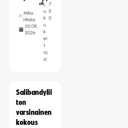
L
7
u
5
Mika
k
0
Hilska
u
05.08.
k
2026
er
t
oj
a:
Salibandylii
ton
varsinainen
kokous