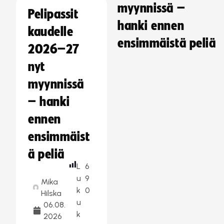
myynnissä –
Pelipassit
hanki ennen
kaudelle
ensimmäistä peliä
2026–27
nyt
myynnissä
– hanki
ennen
ensimmäist
ä peliä
L
6
u
9
Mika
k
0
Hilska
u
06.08.
k
2026