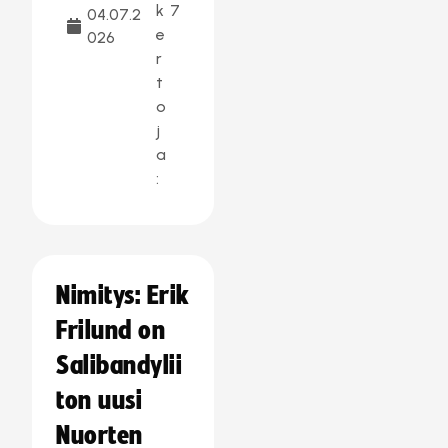
k
7
04.07.2
e
026
r
t
o
j
a
:
Nimitys: Erik
Frilund on
Salibandylii
ton uusi
Nuorten