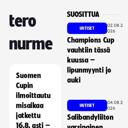
SUOSITTUA
tero
02.08.2
UUTISET
026
nurme
Champions Cup
vauhtiin tässä
kuussa –
lipunmyynti jo
Suomen
auki
Cupin
ilmoittautu
04.08.2
misaikaa
UUTISET
026
jatkettu
Salibandyliiton
16.8. asti –
varsinainen