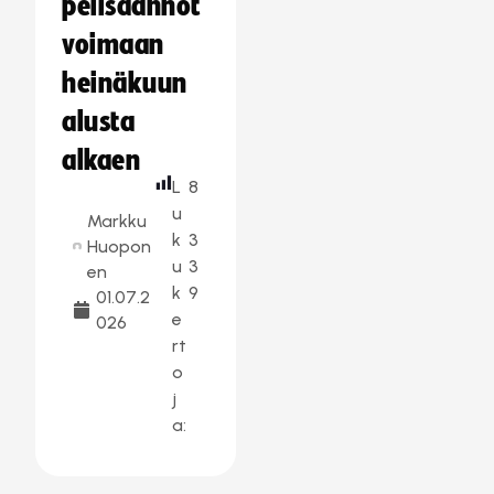
pelisäännöt
voimaan
heinäkuun
alusta
alkaen
L
8
u
Markku
k
3
Huopon
u
3
en
k
9
01.07.2
e
026
rt
o
j
a: