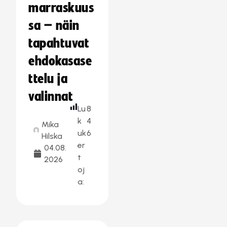
marraskuus
sa – näin
tapahtuvat
ehdokasase
ttelu ja
valinnat
Lu
8
k
4
Mika
uk
6
Hilska
er
04.08.
t
2026
oj
a: