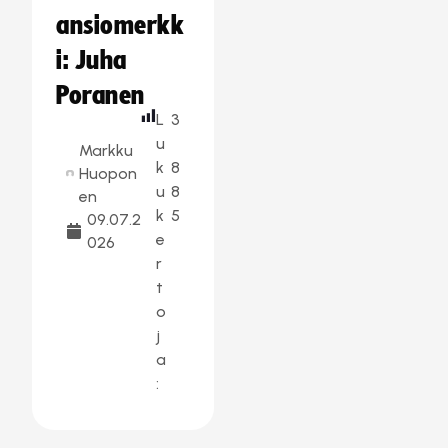
ansiomerkk
i: Juha
Poranen
L
3
u
Markku
k
8
Huopon
u
8
en
k
5
09.07.2
e
026
r
t
o
j
a
: