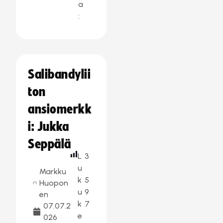
a
:
Salibandylii
ton
ansiomerkk
i: Jukka
Seppälä
L
3
u
Markku
k
5
Huopon
u
9
en
k
7
07.07.2
e
026