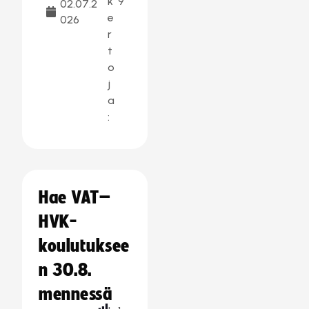
k
9
02.07.2
e
026
r
t
o
j
a
:
Hae VAT–
HVK-
koulutuksee
n 30.8.
mennessä