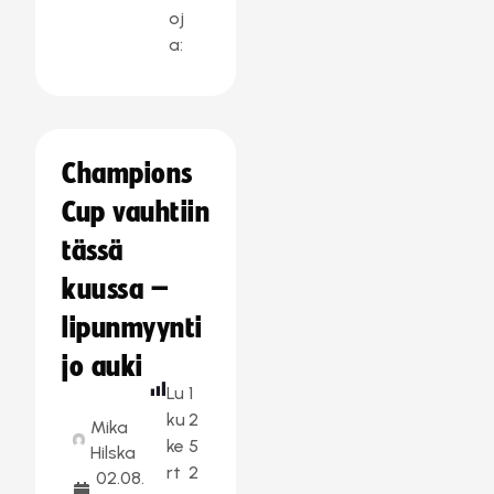
oj
a:
Champions
Cup vauhtiin
tässä
kuussa –
lipunmyynti
jo auki
Lu
1
ku
2
Mika
ke
5
Hilska
rt
2
02.08.