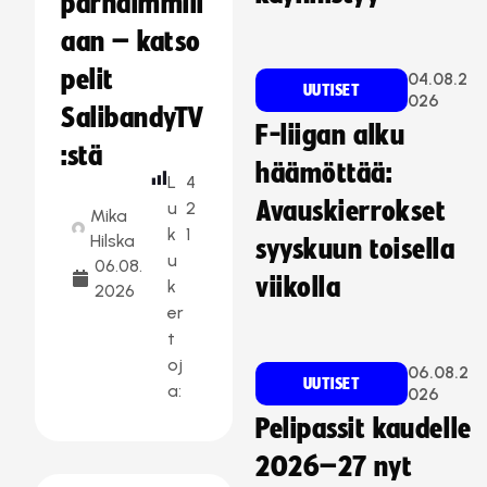
parhaimmill
aan – katso
pelit
04.08.2
UUTISET
026
SalibandyTV
F-liigan alku
:stä
häämöttää:
L
4
Avauskierrokset
u
2
Mika
k
1
Hilska
syyskuun toisella
u
06.08.
viikolla
k
2026
er
t
oj
06.08.2
UUTISET
a:
026
Pelipassit kaudelle
2026–27 nyt