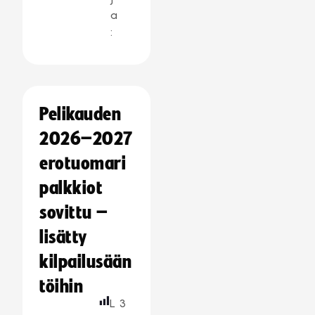
a
:
Pelikauden
2026–2027
erotuomari
palkkiot
sovittu –
lisätty
kilpailusään
töihin
L
3