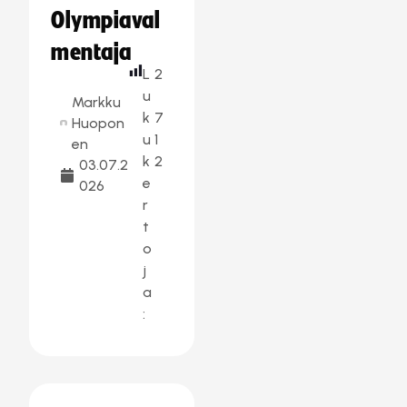
Olympiaval
mentaja
L
2
u
Markku
k
7
Huopon
u
1
en
k
2
03.07.2
e
026
r
t
o
j
a
: