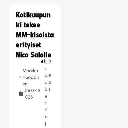
Kotikaupun
ki tekee
MM-kisoista
erityiset
Nico Salolle
L
3
u
Markku
k
8
Huopon
u
5
en
k
1
08.07.2
e
026
r
t
o
j