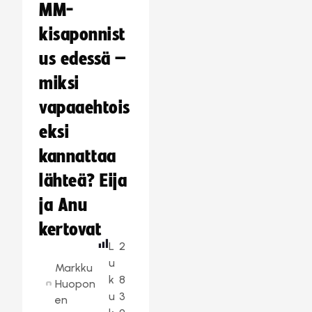
MM-
kisaponnist
us edessä –
miksi
vapaaehtois
eksi
kannattaa
lähteä? Eija
ja Anu
kertovat
L
2
u
Markku
k
8
Huopon
u
3
en