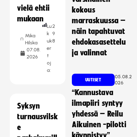
vielä ehtii
kokous
mukaan
marraskuussa –
Lu
2
näin tapahtuvat
k
9
Mika
uk
8
ehdokasasettelu
Hilska
er
07.08.
ja valinnat
t
2026
oj
a:
05.08.2
UUTISET
026
“Kannustava
ilmapiiri syntyy
Syksyn
yhdessä – Reilu
turnausvilsk
Aikuinen -pilotti
e
käynnistyy”