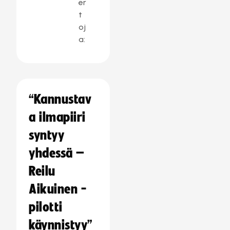
er
t
oj
a:
“Kannustav
a ilmapiiri
syntyy
yhdessä –
Reilu
Aikuinen -
pilotti
käynnistyy”