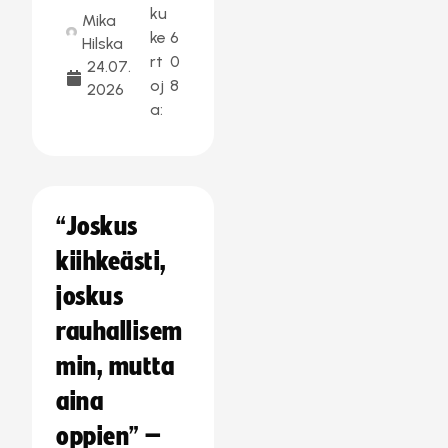
ku
Mika
ke
6
Hilska
rt
0
24.07.
oj
8
2026
a:
“Joskus
kiihkeästi,
joskus
rauhallisem
min, mutta
aina
oppien” –