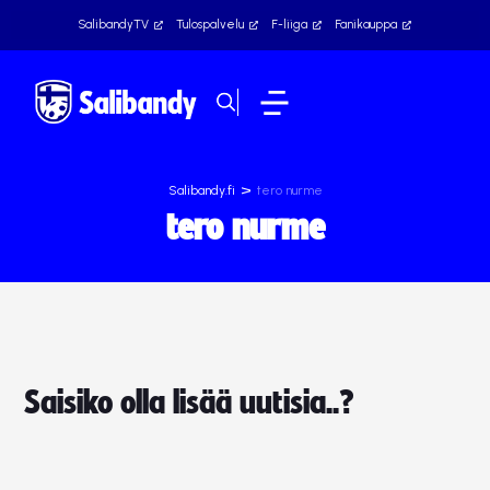
SalibandyTV
Tulospalvelu
F-liiga
Fanikauppa
>
Salibandy.fi
tero nurme
tero nurme
Saisiko olla lisää uutisia..?