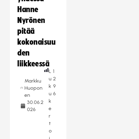
Hanne
Nyrönen
pitää
kokonaisuu
den
liikkeessä
L
1
u
2
Markku
k
9
Huopon
u
6
en
k
30.06.2
e
026
r
t
o
j