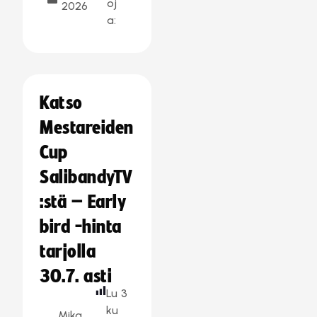
oj
2026
a:
Katso
Mestareiden
Cup
SalibandyTV
:stä – Early
bird -hinta
tarjolla
30.7. asti
Lu
3
ku
Mika