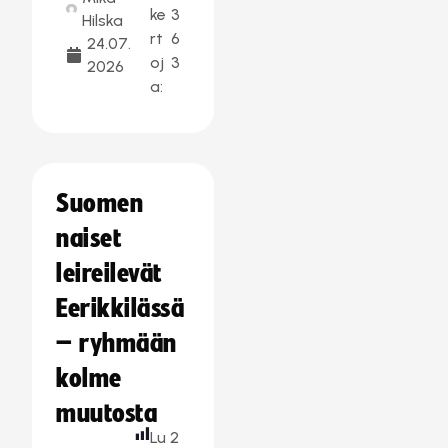
ke
3
Hilska
rt
6
24.07.
oj
3
2026
a:
Suomen
naiset
leireilevät
Eerikkilässä
– ryhmään
kolme
muutosta
Lu
2