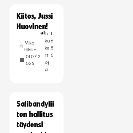
Kiitos, Jussi
Huovinen!
Lu
1
ku
6
Mika
ke
8
Hilska
rt
6
01.07.2
oj
026
a:
Salibandylii
ton hallitus
täydensi