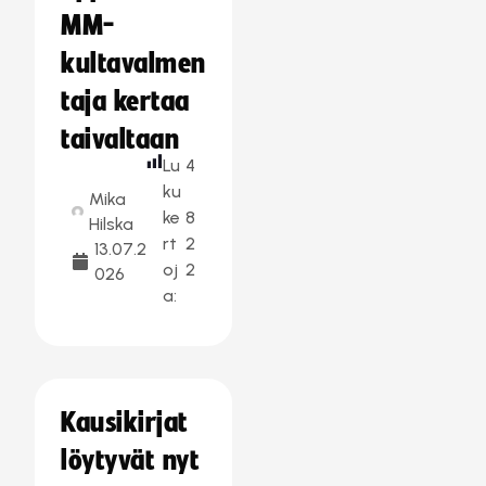
MM-
kultavalmen
taja kertaa
taivaltaan
Lu
4
ku
Mika
ke
8
Hilska
rt
2
13.07.2
oj
2
026
a:
Kausikirjat
löytyvät nyt