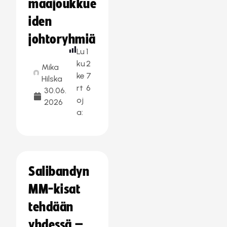
maajoukkue
iden
johtoryhmiä
Lu
1
ku
2
Mika
ke
7
Hilska
rt
6
30.06.
oj
2026
a:
Salibandyn
MM-kisat
tehdään
yhdessä –