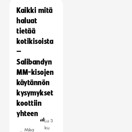
Kaikki mitä
haluat
tietää
kotikisoista
–
Salibandyn
MM-kisojen
käytännön
kysymykset
koottiin
yhteen
Lu
3
ku
Mika