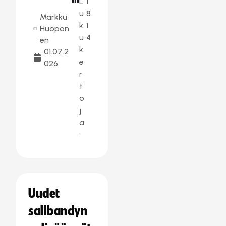
L
1
u
8
Markku
k
1
Huopon
u
4
en
k
01.07.2
e
026
r
t
o
j
a
:
Uudet
salibandyn