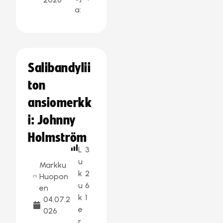
a:
Salibandylii
ton
ansiomerkk
i: Johnny
Holmström
L
3
u
Markku
k
2
Huopon
u
6
en
k
1
04.07.2
e
026
r