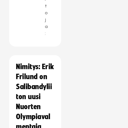
t
o
j
a
:
Nimitys: Erik
Frilund on
Salibandylii
ton uusi
Nuorten
Olympiaval
mentaja