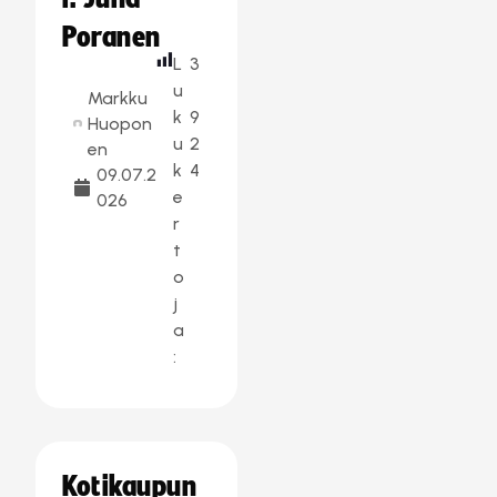
Poranen
L
3
u
Markku
k
9
Huopon
u
2
en
k
4
09.07.2
e
026
r
t
o
j
a
:
Kotikaupun