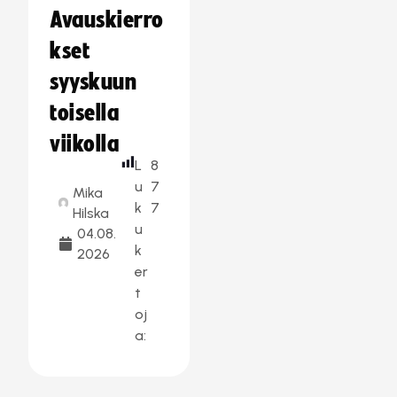
Avauskierro
kset
syyskuun
toisella
viikolla
L
8
u
7
Mika
k
7
Hilska
u
04.08.
k
2026
er
t
oj
a: