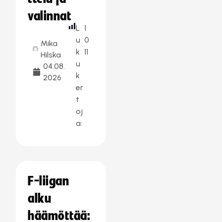
valinnat
L
1
u
0
Mika
k
11
Hilska
u
04.08.
k
2026
er
t
oj
a:
F-liigan
alku
häämöttää: