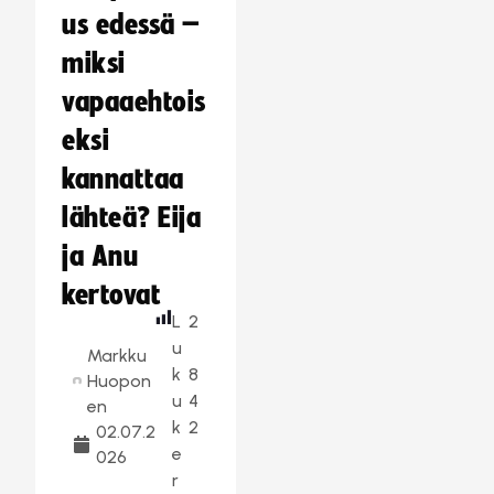
us edessä –
miksi
vapaaehtois
eksi
kannattaa
lähteä? Eija
ja Anu
kertovat
L
2
u
Markku
k
8
Huopon
u
4
en
k
2
02.07.2
e
026
r