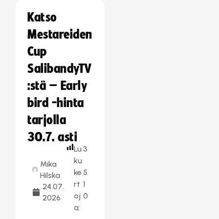
Katso
Mestareiden
Cup
SalibandyTV
:stä – Early
bird -hinta
tarjolla
30.7. asti
Lu
3
ku
Mika
ke
5
Hilska
rt
1
24.07.
oj
0
2026
a: