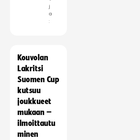
j
a
:
Kouvolan
Lakritsi
Suomen Cup
kutsuu
joukkueet
mukaan –
ilmoittautu
minen