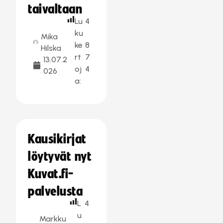
taivaltaan
Lu
4
ku
Mika
ke
8
Hilska
rt
7
13.07.2
oj
4
026
a:
Kausikirjat
löytyvät nyt
Kuvat.fi-
palvelusta
L
4
u
Markku