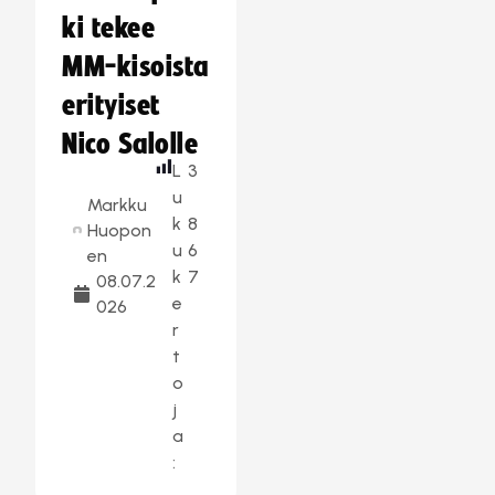
ki tekee
MM-kisoista
erityiset
Nico Salolle
L
3
u
Markku
k
8
Huopon
u
6
en
k
7
08.07.2
e
026
r
t
o
j
a
: