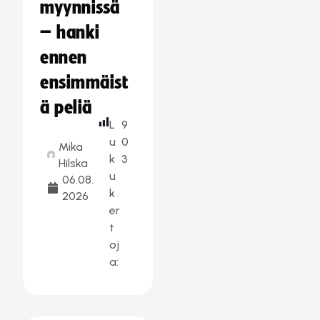
myynnissä
– hanki
ennen
ensimmäist
ä peliä
L
9
u
0
Mika
k
3
Hilska
u
06.08.
k
2026
er
t
oj
a: