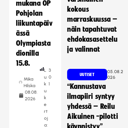
mukana OP
kokous
Pohjolan
marraskuussa –
liikuntapäiv
näin tapahtuvat
ässä
ehdokasasettelu
Olympiasta
ja valinnat
dionilla
15.8.
L
3
05.08.2
UUTISET
u
0
026
Mika
k
1
“Kannustava
Hilska
u
08.08.
ilmapiiri syntyy
k
2026
e
yhdessä – Reilu
rt
Aikuinen -pilotti
oj
a:
käynnistyy”