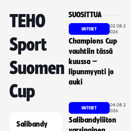
SUOSITTUA
TEHO
02.08.2
UUTISET
026
Sport
Champions Cup
vauhtiin tässä
kuussa –
Suomen
lipunmyynti jo
auki
Cup
04.08.2
UUTISET
026
Salibandyliiton
Salibandy
varsinainen