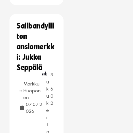
Salibandylii
ton
ansiomerkk
i: Jukka
Seppälä
L
3
u
Markku
k
6
Huopon
u
0
en
k
2
07.07.2
e
026
r
t
o