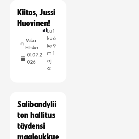
Kiitos, Jussi
Huovinen!
Lu
1
ku
6
Mika
ke
9
Hilska
rt
1
01.07.2
oj
026
a:
Salibandylii
ton hallitus
täydensi
maajoukkue