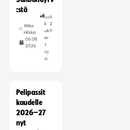
:stä
Lu
6
k
2
Mika
uk
9
Hilska
er
06.08.
t
2026
oj
a:
Pelipassit
kaudelle
2026–27
nyt