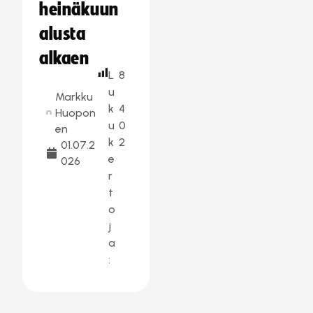
heinäkuun
alusta
alkaen
L
8
u
Markku
k
4
Huopon
u
0
en
k
2
01.07.2
e
026
r
t
o
j
a
: