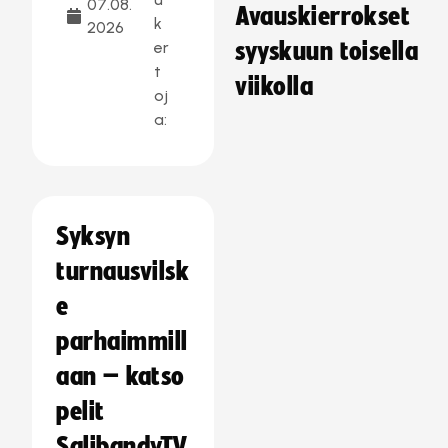
07.08.
Avauskierrokset
k
2026
er
syyskuun toisella
t
viikolla
oj
a:
Syksyn
turnausvilsk
e
parhaimmill
aan – katso
pelit
SalibandyTV