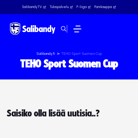
SalibandyTV
Tulospalvelu
F-liiga
Fanikauppa
>
Salibandy.fi
TEHO Sport Suomen Cup
TEHO Sport Suomen Cup
Saisiko olla lisää uutisia..?