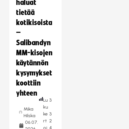
haluat
tietää
kotikisoista
–
Salibandyn
MM-kisojen
käytännön
kysymykset
koottiin
yhteen
Lu
3
ku
Mika
ke
3
Hilska
rt
2
06.07.
oj
4
2026