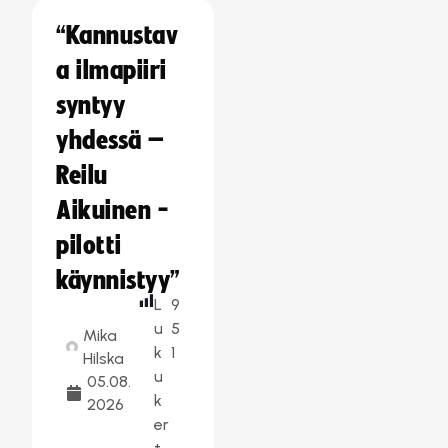
“Kannustav
a ilmapiiri
syntyy
yhdessä –
Reilu
Aikuinen -
pilotti
käynnistyy”
L
9
u
5
Mika
k
1
Hilska
u
05.08.
k
2026
er