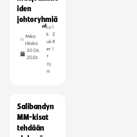
iden
johtoryhmiä
Lu
1
k
2
Mika
uk
8
Hilska
er
1
30.06.
t
2026
oj
a:
Salibandyn
MM-kisat
tehdään