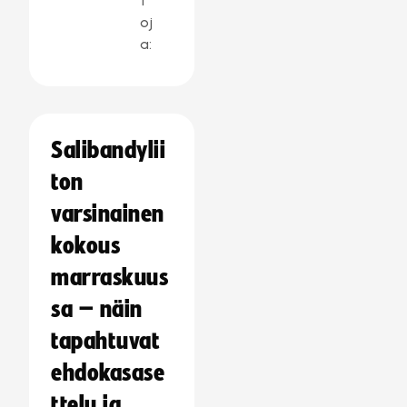
t
oj
a:
Salibandylii
ton
varsinainen
kokous
marraskuus
sa – näin
tapahtuvat
ehdokasase
ttelu ja