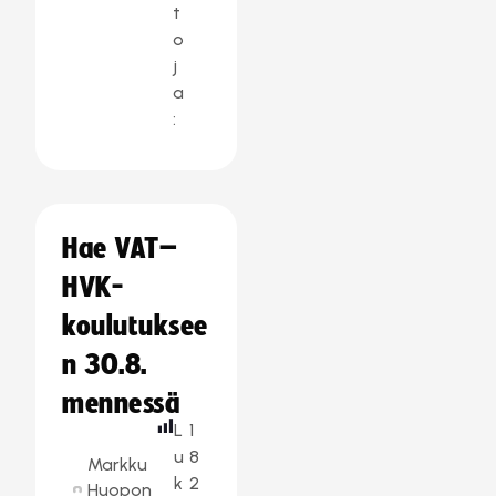
t
o
j
a
:
Hae VAT–
HVK-
koulutuksee
n 30.8.
mennessä
L
1
u
8
Markku
k
2
Huopon