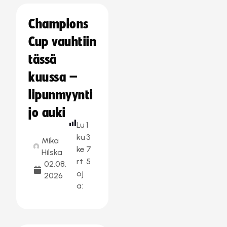
Champions
Cup vauhtiin
tässä
kuussa –
lipunmyynti
jo auki
Lu
1
ku
3
Mika
ke
7
Hilska
rt
5
02.08.
oj
2026
a: