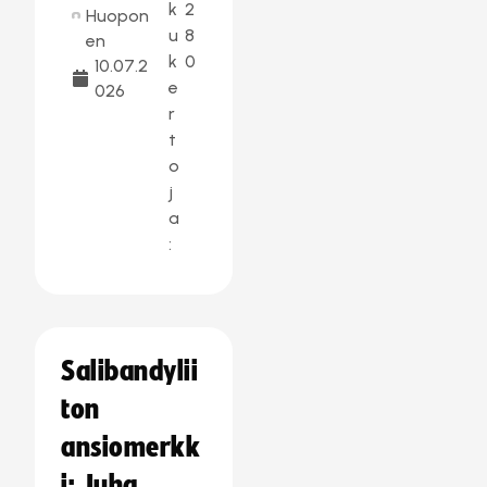
k
2
Huopon
u
8
en
k
0
10.07.2
e
026
r
t
o
j
a
:
Salibandylii
ton
ansiomerkk
i: Juha