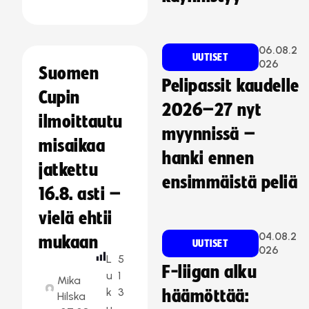
06.08.2
UUTISET
026
Suomen
Pelipassit kaudelle
Cupin
2026–27 nyt
ilmoittautu
myynnissä –
misaikaa
hanki ennen
jatkettu
ensimmäistä peliä
16.8. asti –
vielä ehtii
04.08.2
mukaan
UUTISET
026
L
5
F-liigan alku
u
1
Mika
k
3
häämöttää:
Hilska
u