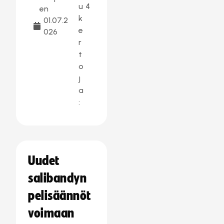
u
4
en
k
01.07.2
e
026
r
t
o
j
a
:
Uudet
salibandyn
pelisäännöt
voimaan