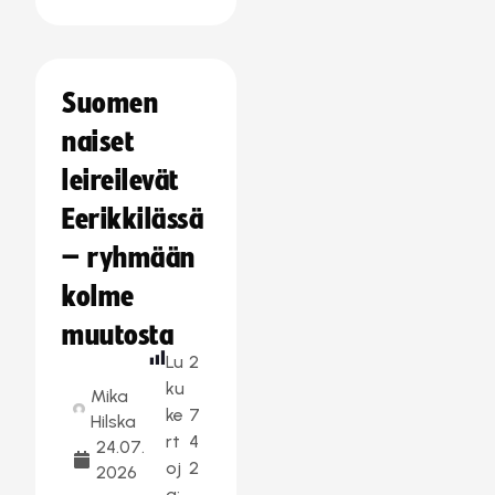
Suomen
naiset
leireilevät
Eerikkilässä
– ryhmään
kolme
muutosta
Lu
2
ku
Mika
ke
7
Hilska
rt
4
24.07.
oj
2
2026
a: