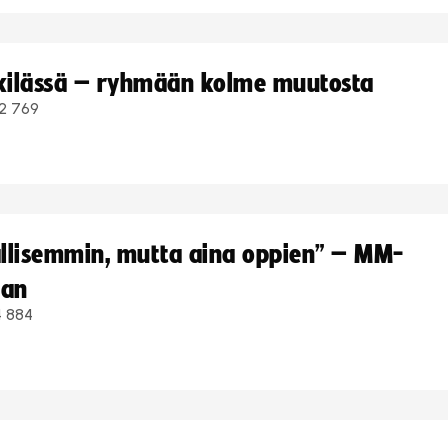
kkilässä – ryhmään kolme muutosta
2 769
hallisemmin, mutta aina oppien” – MM-
aan
4 884