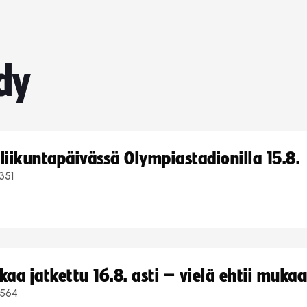
dy
iikuntapäivässä Olympiastadionilla 15.8.
351
a jatkettu 16.8. asti – vielä ehtii muka
564