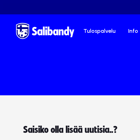
Tulospalvelu
Info
Saisiko olla lisää uutisia..?