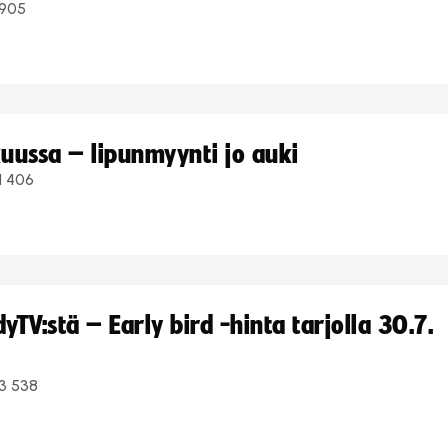
905
uussa – lipunmyynti jo auki
1 406
TV:stä – Early bird -hinta tarjolla 30.7.
3 538