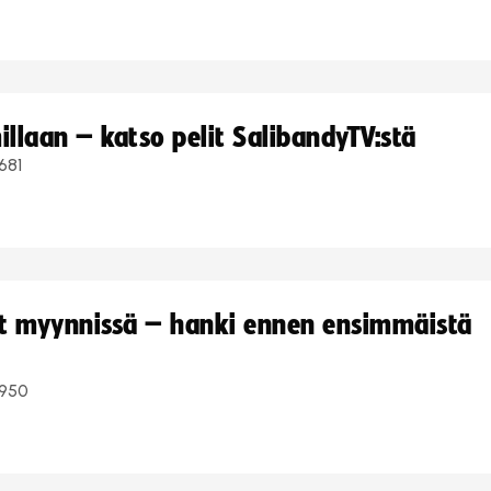
llaan – katso pelit SalibandyTV:stä
681
yt myynnissä – hanki ennen ensimmäistä
950