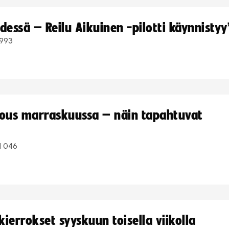
dessä – Reilu Aikuinen -pilotti käynnistyy
993
kous marraskuussa – näin tapahtuvat
1 046
ierrokset syyskuun toisella viikolla