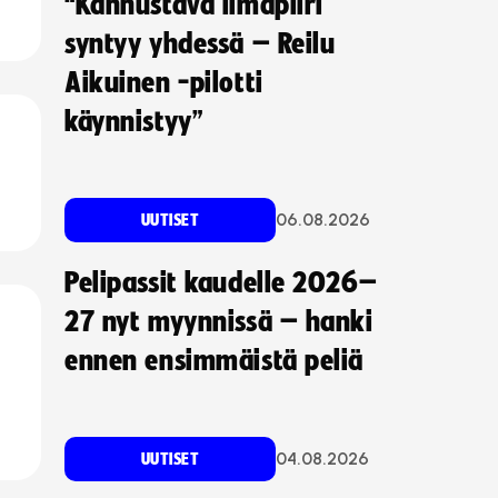
“Kannustava ilmapiiri
syntyy yhdessä – Reilu
Aikuinen -pilotti
käynnistyy”
06.08.2026
UUTISET
Pelipassit kaudelle 2026–
27 nyt myynnissä – hanki
ennen ensimmäistä peliä
04.08.2026
UUTISET