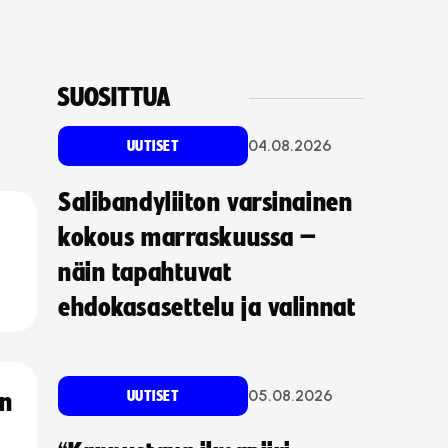
SUOSITTUA
04.08.2026
UUTISET
Salibandyliiton varsinainen
kokous marraskuussa –
näin tapahtuvat
ehdokasasettelu ja valinnat
05.08.2026
UUTISET
an