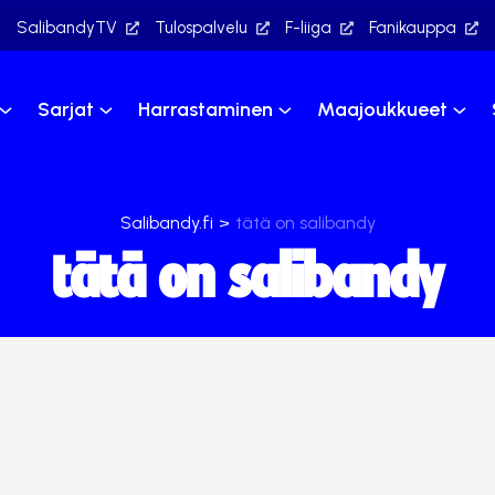
SalibandyTV
Tulospalvelu
F-liiga
Fanikauppa
Sarjat
Harrastaminen
Maajoukkueet
Salibandy.fi
>
tätä on salibandy
tätä on salibandy