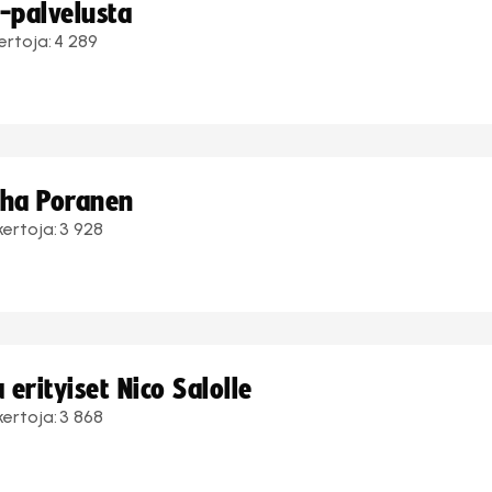
i-palvelusta
ertoja:
4 289
uha Poranen
kertoja:
3 928
erityiset Nico Salolle
kertoja:
3 868