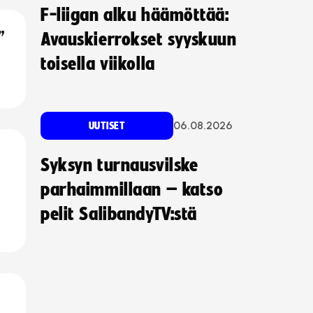
F-liigan alku häämöttää:
”
Avauskierrokset syyskuun
toisella viikolla
06.08.2026
UUTISET
Syksyn turnausvilske
parhaimmillaan – katso
pelit SalibandyTV:stä