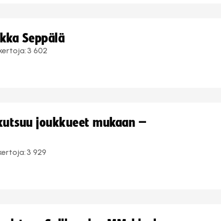
ukka Seppälä
kertoja:
3 602
 kutsuu joukkueet mukaan –
kertoja:
3 929