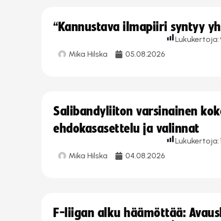
“Kannustava ilmapiiri syntyy yh
Lukukertoja:
Mika Hilska
05.08.2026
Salibandyliiton varsinainen ko
ehdokasasettelu ja valinnat
Lukukertoja:
Mika Hilska
04.08.2026
F-liigan alku häämöttää: Avausk