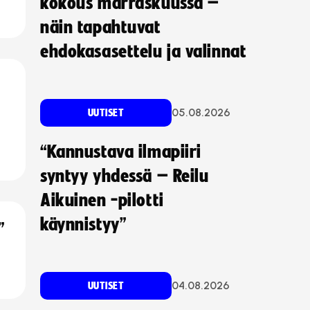
kokous marraskuussa –
näin tapahtuvat
ehdokasasettelu ja valinnat
05.08.2026
UUTISET
“Kannustava ilmapiiri
syntyy yhdessä – Reilu
Aikuinen -pilotti
käynnistyy”
”
04.08.2026
UUTISET