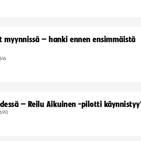
yt myynnissä – hanki ennen ensimmäistä
616
dessä – Reilu Aikuinen -pilotti käynnistyy
690