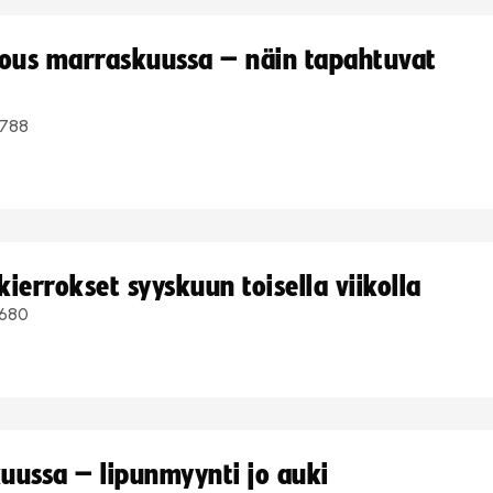
kous marraskuussa – näin tapahtuvat
788
ierrokset syyskuun toisella viikolla
680
uussa – lipunmyynti jo auki