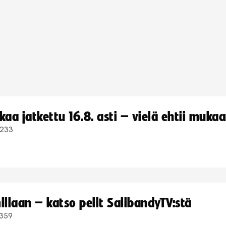
a jatkettu 16.8. asti – vielä ehtii muka
233
llaan – katso pelit SalibandyTV:stä
359