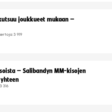
 kutsuu joukkueet mukaan –
kertoja:
3 919
kisoista – Salibandyn MM-kisojen
 yhteen
3 316