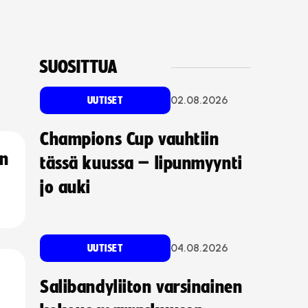
SUOSITTUA
02.08.2026
UUTISET
Champions Cup vauhtiin
an
tässä kuussa – lipunmyynti
jo auki
04.08.2026
UUTISET
Salibandyliiton varsinainen