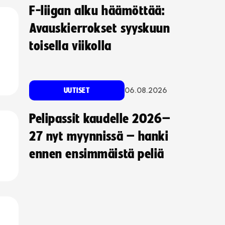
F-liigan alku häämöttää:
Avauskierrokset syyskuun
toisella viikolla
06.08.2026
UUTISET
Pelipassit kaudelle 2026–
27 nyt myynnissä – hanki
ennen ensimmäistä peliä