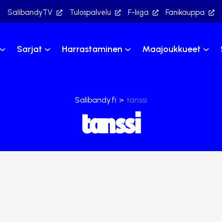
SalibandyTV
Tulospalvelu
F-liiga
Fanikauppa
Sarjat
Harrastaminen
Maajoukkueet
Salibandy.fi
>
tanssi
tanssi