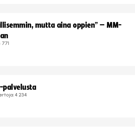
hallisemmin, mutta aina oppien” – MM-
aan
4 771
i-palvelusta
ertoja:
4 234