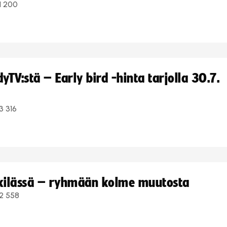
1 200
TV:stä – Early bird -hinta tarjolla 30.7.
3 316
kkilässä – ryhmään kolme muutosta
2 558