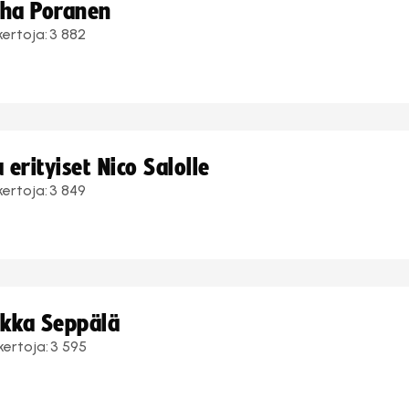
uha Poranen
kertoja:
3 882
erityiset Nico Salolle
kertoja:
3 849
ukka Seppälä
kertoja:
3 595