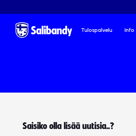
Tulospalvelu
Info
Saisiko olla lisää uutisia..?