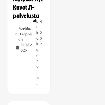
Kuvat.fi-
palvelusta
L
4
u
Markku
k
2
Huopon
u
3
en
k
7
10.07.2
e
026
r
t
o
j
a
: