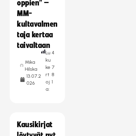
oppien” –
MM-
kultavalmen
taja kertaa
taivaltaan
Lu
4
ku
Mika
ke
7
Hilska
rt
8
13.07.2
oj
1
026
a:
Kausikirjat
löytyvät nyt