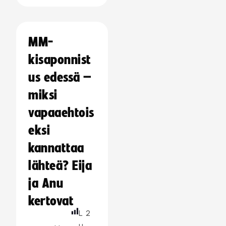
MM-
kisaponnist
us edessä –
miksi
vapaaehtois
eksi
kannattaa
lähteä? Eija
ja Anu
kertovat
L
2
u