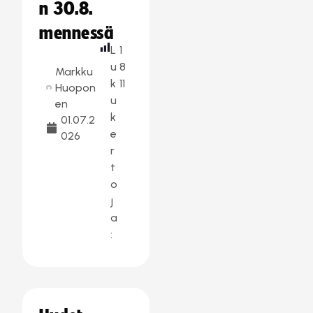
n 30.8.
mennessä
L
1
u
8
Markku
k
11
Huopon
u
en
k
01.07.2
e
026
r
t
o
j
a
: