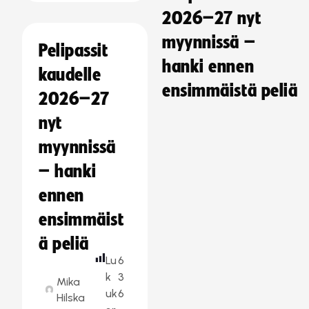
2026–27 nyt
myynnissä –
Pelipassit
hanki ennen
kaudelle
ensimmäistä peliä
2026–27
nyt
myynnissä
– hanki
ennen
ensimmäist
ä peliä
Lu
6
k
3
Mika
uk
6
Hilska