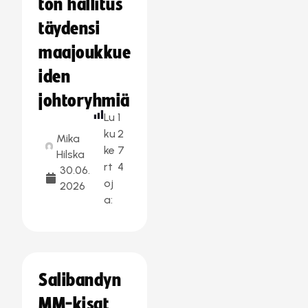
ton hallitus
täydensi
maajoukkue
iden
johtoryhmiä
Lu
1
ku
2
Mika
ke
7
Hilska
rt
4
30.06.
oj
2026
a:
Salibandyn
MM-kisat