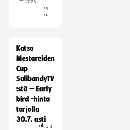
t
2026
oj
a:
Katso
Mestareiden
Cup
SalibandyTV
:stä – Early
bird -hinta
tarjolla
30.7. asti
Lu
3