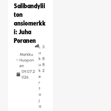
Salibandylii
ton
ansiomerkk
i: Juha
Poranen
L
3
u
Markku
k
8
Huopon
u
8
en
k
2
09.07.2
e
026
r
t
o
j
a