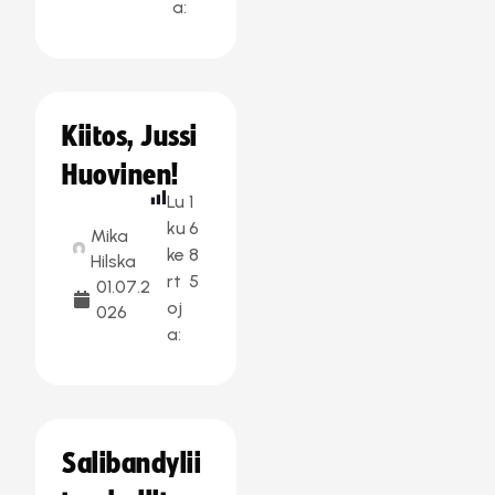
a:
Kiitos, Jussi
Huovinen!
Lu
1
ku
6
Mika
ke
8
Hilska
rt
5
01.07.2
oj
026
a:
Salibandylii