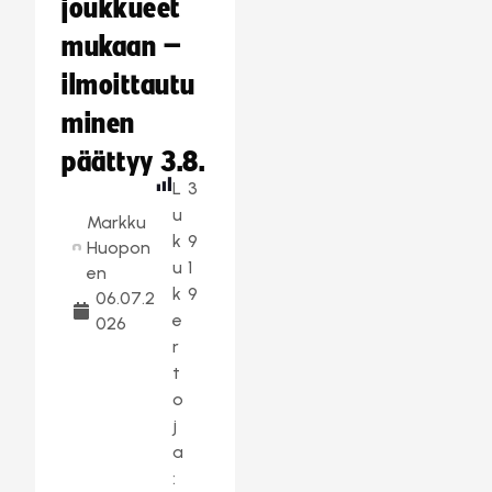
joukkueet
mukaan –
ilmoittautu
minen
päättyy 3.8.
L
3
u
Markku
k
9
Huopon
u
1
en
k
9
06.07.2
e
026
r
t
o
j
a
: