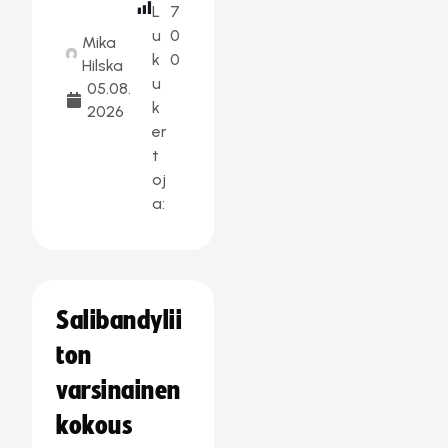
L
7
u
0
Mika
k
0
Hilska
u
05.08.
k
2026
er
t
oj
a:
Salibandylii
ton
varsinainen
kokous