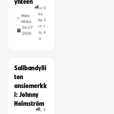
yhteen
Lu
3
ku
Mika
ke
3
Hilska
rt
1
06.07.
oj
6
2026
a:
Salibandylii
ton
ansiomerkk
i: Johnny
Holmström
L
3