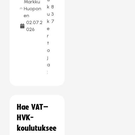
Markku
k
8
Huopon
u
3
en
k
7
02.07.2
e
026
r
t
o
j
a
:
Hae VAT–
HVK-
koulutuksee