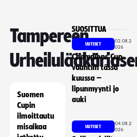
SUOSITTUA
Tampereen
02.08.2
UUTISET
026
Urheilulääkärias
Champions Cup
vauhtiin tässä
kuussa –
lipunmyynti jo
Suomen
auki
Cupin
ilmoittautu
04.08.2
misaikaa
UUTISET
026