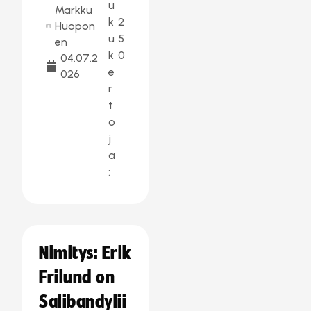
u
Markku
k
2
Huopon
u
5
en
k
0
04.07.2
e
026
r
t
o
j
a
:
Nimitys: Erik
Frilund on
Salibandylii