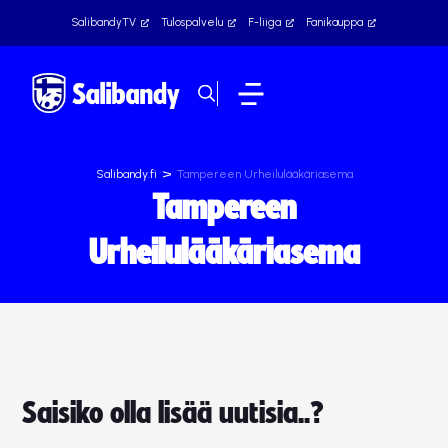
SalibandyTV
Tulospalvelu
F-liiga
Fanikauppa
>
Salibandy.fi
Tampereen Urheilulääkäriasema
Tampereen
Urheilulääkäriasema
Saisiko olla lisää uutisia..?