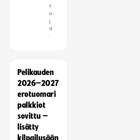
t
o
j
a
:
Pelikauden
2026–2027
erotuomari
palkkiot
sovittu –
lisätty
kilpailusään