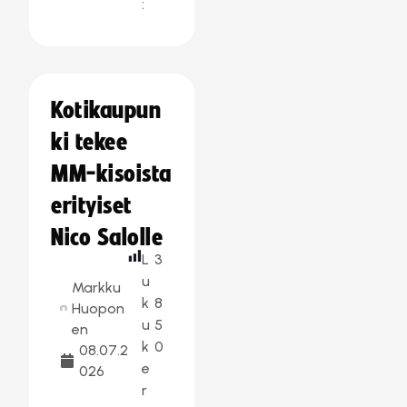
:
Kotikaupun
ki tekee
MM-kisoista
erityiset
Nico Salolle
L
3
u
Markku
k
8
Huopon
u
5
en
k
0
08.07.2
e
026
r