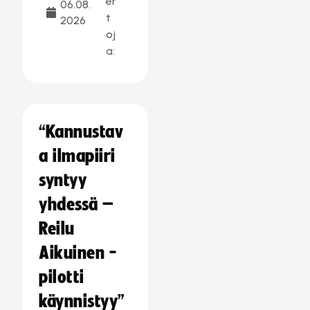
er
06.08.
t
2026
oj
a:
“Kannustav
a ilmapiiri
syntyy
yhdessä –
Reilu
Aikuinen -
pilotti
käynnistyy”