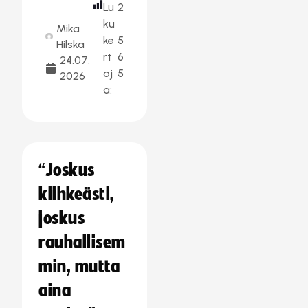
Lu
2
ku
Mika
ke
5
Hilska
rt
6
24.07.
oj
5
2026
a:
“Joskus
kiihkeästi,
joskus
rauhallisem
min, mutta
aina