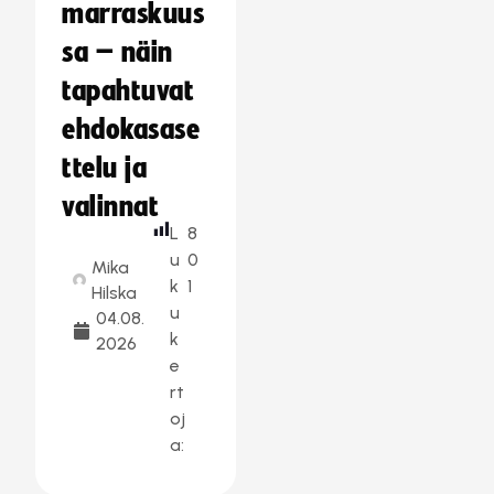
marraskuus
sa – näin
tapahtuvat
ehdokasase
ttelu ja
valinnat
L
8
u
0
Mika
k
1
Hilska
u
04.08.
k
2026
e
rt
oj
a: