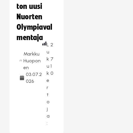
ton uusi
Nuorten
Olympiaval
mentaja
L
2
u
Markku
k
7
Huopon
u
1
en
k
0
03.07.2
e
026
r
t
o
j
a
: