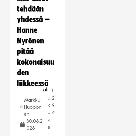
tehdään
yhdessä –
Hanne
Nyrönen
pitää
kokonaisuu
den
liikkeessä
L
1
u
2
Markku
k
9
Huopon
u
4
en
k
30.06.2
e
026
r