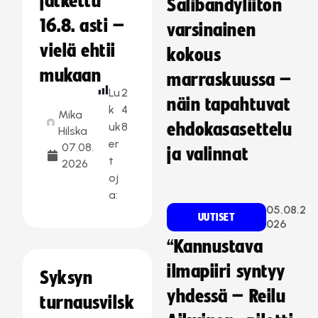
jatkettu
Salibandyliiton
16.8. asti –
varsinainen
vielä ehtii
kokous
mukaan
marraskuussa –
Lu
2
näin tapahtuvat
k
4
Mika
uk
8
ehdokasasettelu
Hilska
er
07.08.
ja valinnat
t
2026
oj
a:
05.08.2
UUTISET
026
“Kannustava
ilmapiiri syntyy
Syksyn
yhdessä – Reilu
turnausvilsk