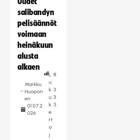
Uudet
salibandyn
pelisäännöt
voimaan
heinäkuun
alusta
alkaen
L
8
u
Markku
k
3
Huopon
u
3
en
k
3
01.07.2
e
026
rt
o
j