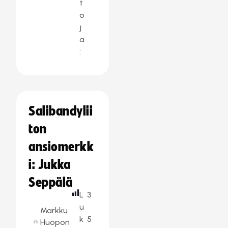
t
o
j
a
:
Salibandylii
ton
ansiomerkk
i: Jukka
Seppälä
L
3
u
Markku
k
5
Huopon