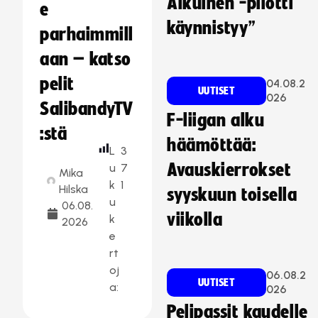
Aikuinen -pilotti
e
käynnistyy”
parhaimmill
aan – katso
pelit
04.08.2
UUTISET
026
SalibandyTV
F-liigan alku
:stä
häämöttää:
L
3
Avauskierrokset
u
7
Mika
k
1
Hilska
syyskuun toisella
u
06.08.
viikolla
k
2026
e
rt
oj
06.08.2
UUTISET
a:
026
Pelipassit kaudelle