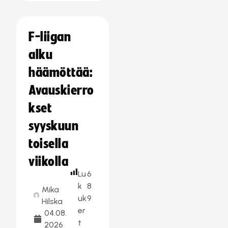
F-liigan
alku
häämöttää:
Avauskierro
kset
syyskuun
toisella
viikolla
Lu
6
k
8
Mika
uk
9
Hilska
er
04.08.
t
2026