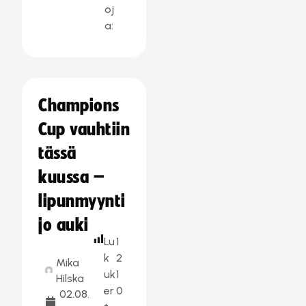
oj
a:
Champions
Cup vauhtiin
tässä
kuussa –
lipunmyynti
jo auki
Lu
1
k
2
Mika
uk
1
Hilska
er
0
02.08.