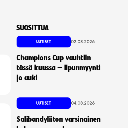
SUOSITTUA
02.08.2026
UUTISET
Champions Cup vauhtiin
tässä kuussa – lipunmyynti
jo auki
04.08.2026
UUTISET
Salibandyliiton varsinainen