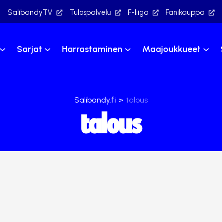
SalibandyTV
Tulospalvelu
F-liiga
Fanikauppa
Sarjat
Harrastaminen
Maajoukkueet
Salibandy.fi
>
talous
talous