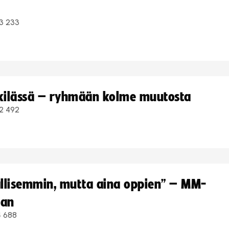
3 233
kkilässä – ryhmään kolme muutosta
2 492
hallisemmin, mutta aina oppien” – MM-
aan
4 688