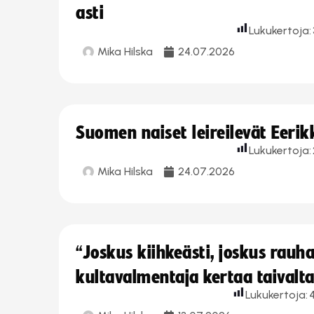
asti
Lukukertoja:
Mika Hilska
24.07.2026
Suomen naiset leireilevät Eeri
Lukukertoja:
Mika Hilska
24.07.2026
“Joskus kiihkeästi, joskus rau
kultavalmentaja kertaa taivalt
Lukukertoja: