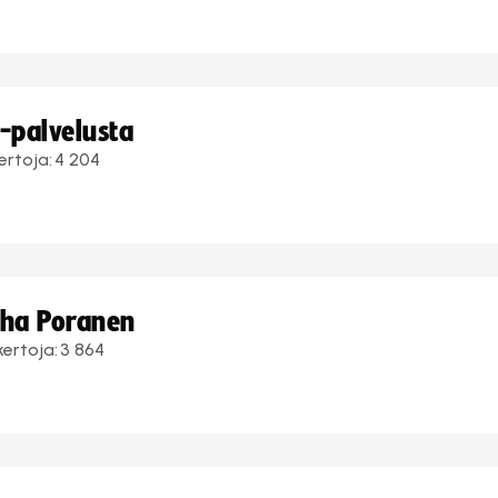
i-palvelusta
ertoja:
4 204
uha Poranen
kertoja:
3 864