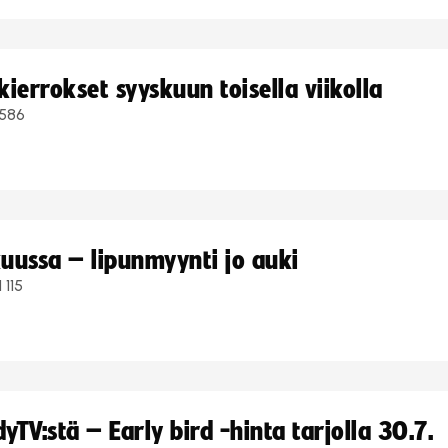
ierrokset syyskuun toisella viikolla
586
uussa – lipunmyynti jo auki
1 115
TV:stä – Early bird -hinta tarjolla 30.7.