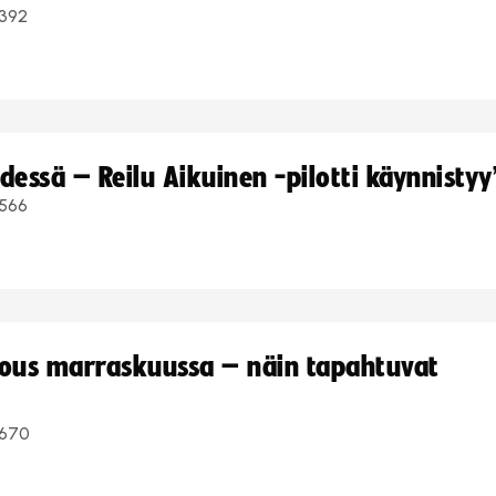
392
dessä – Reilu Aikuinen -pilotti käynnistyy
566
kous marraskuussa – näin tapahtuvat
670