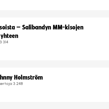
kisoista – Salibandyn MM-kisojen
 yhteen
3 314
Johnny Holmström
kertoja:
3 248