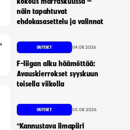
kokous marraskuussa –
näin tapahtuvat
ehdokasasettelu ja valinnat
”
04.08.2026
UUTISET
F-liigan alku häämöttää:
Avauskierrokset syyskuun
toisella viikolla
05.08.2026
UUTISET
“Kannustava ilmapiiri