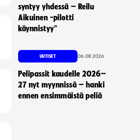
syntyy yhdessä – Reilu
Aikuinen -pilotti
käynnistyy”
06.08.2026
UUTISET
Pelipassit kaudelle 2026–
27 nyt myynnissä – hanki
ennen ensimmäistä peliä