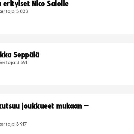
erityiset Nico Salolle
kertoja:
3 833
ukka Seppälä
kertoja:
3 591
 kutsuu joukkueet mukaan –
kertoja:
3 917