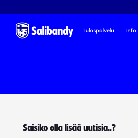
Tulospalvelu
Info
Saisiko olla lisää uutisia..?