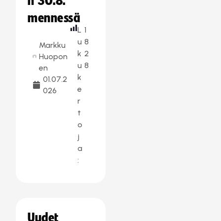
n 30.8.
mennessä
L
1
u
8
Markku
k
2
Huopon
u
8
en
k
01.07.2
e
026
r
t
o
j
a
:
Uudet