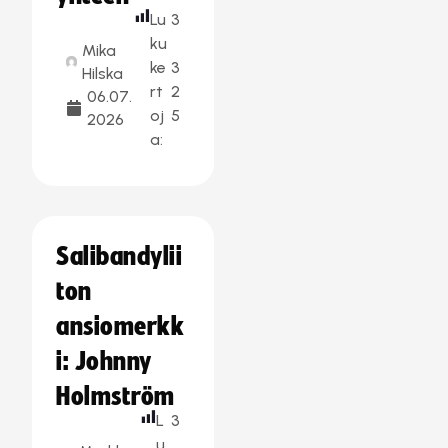
Lu
3
ku
Mika
ke
3
Hilska
rt
2
06.07.
oj
5
2026
a:
Salibandylii
ton
ansiomerkk
i: Johnny
Holmström
L
3
u