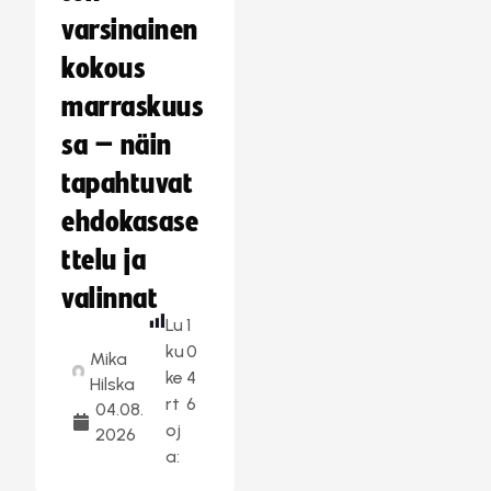
varsinainen
kokous
marraskuus
sa – näin
tapahtuvat
ehdokasase
ttelu ja
valinnat
Lu
1
ku
0
Mika
ke
4
Hilska
rt
6
04.08.
oj
2026
a: