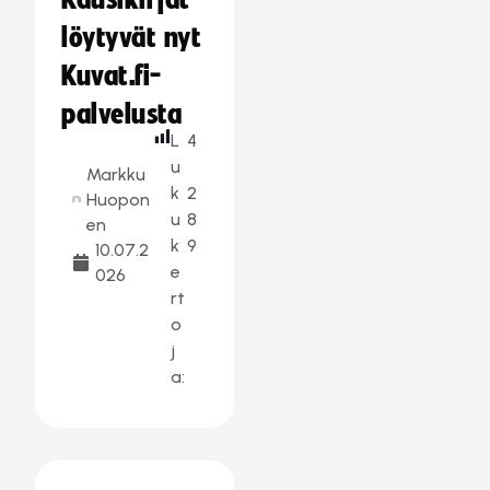
Kausikirjat
löytyvät nyt
Kuvat.fi-
palvelusta
L
4
u
Markku
k
2
Huopon
u
8
en
k
9
10.07.2
e
026
rt
o
j
a: