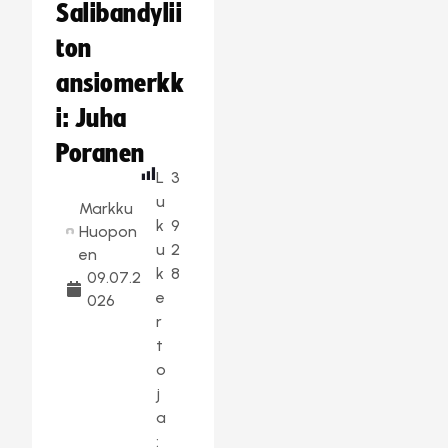
Salibandylii
ton
ansiomerkk
i: Juha
Poranen
L
3
u
Markku
k
9
Huopon
u
2
en
k
8
09.07.2
e
026
r
t
o
j
a
: