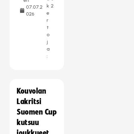
en
k
2
07.07.2
e
026
r
t
o
j
a
:
Kouvolan
Lakritsi
Suomen Cup
kutsuu
joukkueet