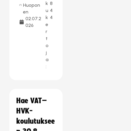
k
8
Huopon
u
4
en
k
4
02.07.2
e
026
r
t
o
j
a
:
Hae VAT–
HVK-
koulutuksee