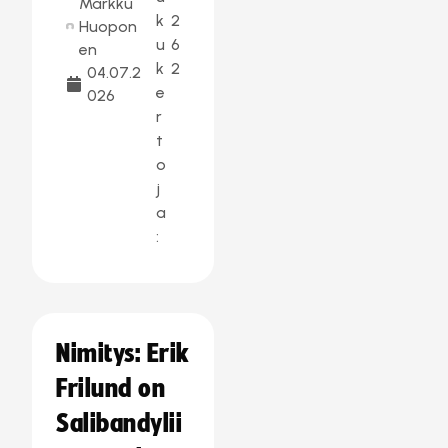
Markku
k
2
Huopon
u
6
en
k
2
04.07.2
e
026
r
t
o
j
a
:
Nimitys: Erik
Frilund on
Salibandylii