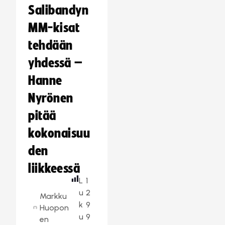
Salibandyn
MM-kisat
tehdään
yhdessä –
Hanne
Nyrönen
pitää
kokonaisuu
den
liikkeessä
L
1
u
2
Markku
k
9
Huopon
u
9
en