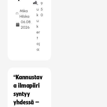
L
9
u
5
Mika
k
0
Hilska
u
06.08.
k
2026
er
t
oj
a:
“Kannustav
a ilmapiiri
syntyy
yhdessä –