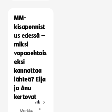
MM-
kisaponnist
us edessä –
miksi
vapaaehtois
eksi
kannattaa
lähteä? Eija
ja Anu
kertovat
L
2
u
Markku