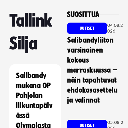
SUOSITTUA
Tallink
04.08.2
UUTISET
026
Silja
Salibandyliiton
varsinainen
kokous
marraskuussa –
Salibandy
näin tapahtuvat
mukana OP
ehdokasasettelu
Pohjolan
ja valinnat
liikuntapäiv
ässä
05.08.2
Olympiasta
UUTISET