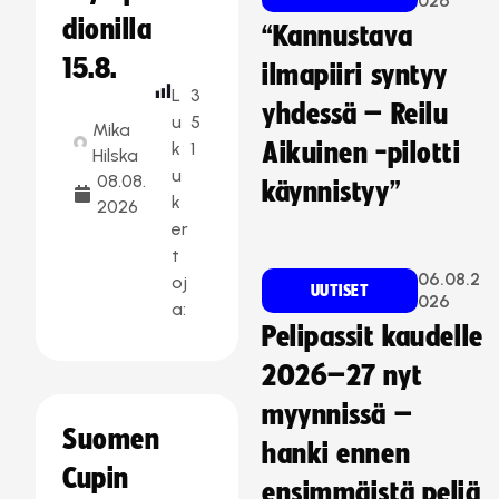
026
dionilla
“Kannustava
15.8.
ilmapiiri syntyy
L
3
yhdessä – Reilu
u
5
Mika
k
1
Aikuinen -pilotti
Hilska
u
08.08.
käynnistyy”
k
2026
er
t
06.08.2
oj
UUTISET
026
a:
Pelipassit kaudelle
2026–27 nyt
myynnissä –
Suomen
hanki ennen
Cupin
ensimmäistä peliä