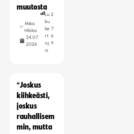
muutosta
Lu
2
ku
Mika
ke
7
Hilska
rt
6
24.07.
oj
9
2026
a:
“Joskus
kiihkeästi,
joskus
rauhallisem
min, mutta