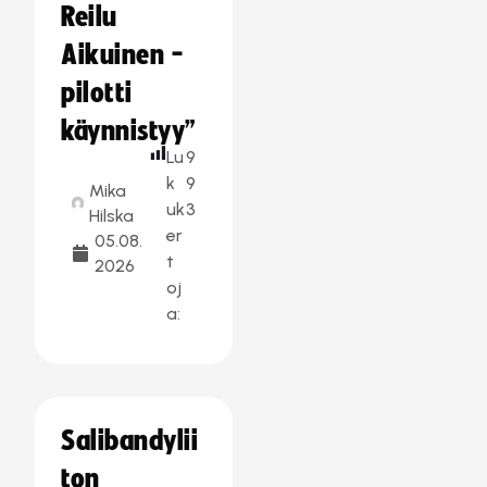
Reilu
Aikuinen -
pilotti
käynnistyy”
Lu
9
k
9
Mika
uk
3
Hilska
er
05.08.
t
2026
oj
a:
Salibandylii
ton