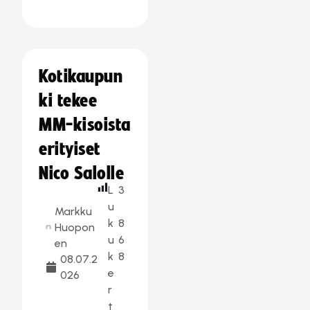
Kotikaupun
ki tekee
MM-kisoista
erityiset
Nico Salolle
L
3
u
Markku
k
8
Huopon
u
6
en
k
8
08.07.2
e
026
r
t