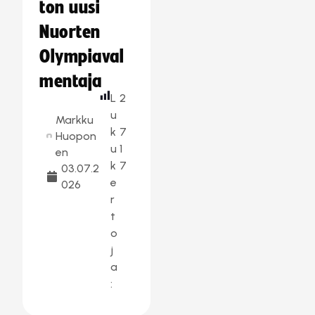
ton uusi
Nuorten
Olympiaval
mentaja
L
2
u
Markku
k
7
Huopon
u
1
en
k
7
03.07.2
e
026
r
t
o
j
a
: