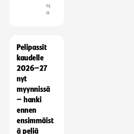
oj
a:
Pelipassit
kaudelle
2026–27
nyt
myynnissä
– hanki
ennen
ensimmäist
ä peliä