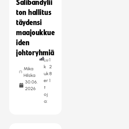
Salibandylii
ton hallitus
täydensi
maajoukkue
iden
johtoryhmiä
Lu
1
k
2
Mika
uk
8
Hilska
er
1
30.06.
t
2026
oj
a: