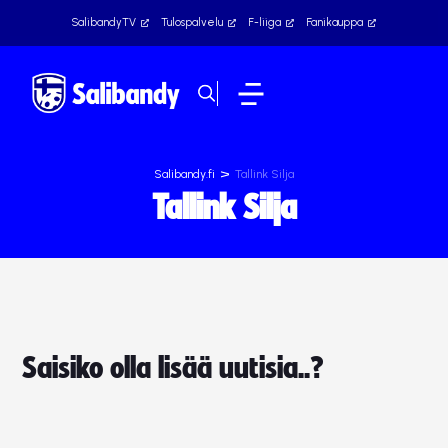
SalibandyTV
Tulospalvelu
F-liiga
Fanikauppa
>
Salibandy.fi
Tallink Silja
Tallink Silja
Saisiko olla lisää uutisia..?