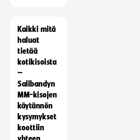
Kaikki mitä
haluat
tietää
kotikisoista
–
Salibandyn
MM-kisojen
käytännön
kysymykset
koottiin
yhteen