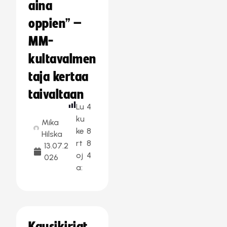
aina
oppien” –
MM-
kultavalmen
taja kertaa
taivaltaan
Lu
4
ku
Mika
ke
8
Hilska
rt
8
13.07.2
oj
4
026
a: