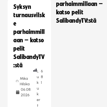
parhaimmillaan –
Syksyn
katso pelit
turnausvilsk
SalibandyTV:stä
e
parhaimmill
aan – katso
pelit
SalibandyTV
:stä
L
6
u
8
Mika
k
1
Hilska
u
06.08.
k
2026
er
t