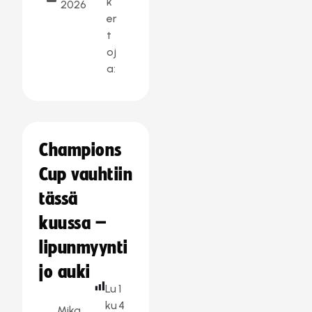
k
2026
er
t
oj
a:
Champions
Cup vauhtiin
tässä
kuussa –
lipunmyynti
jo auki
Lu
1
ku
4
Mika