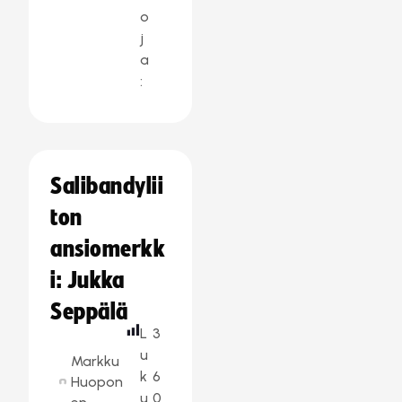
o
j
a
:
Salibandylii
ton
ansiomerkk
i: Jukka
Seppälä
L
3
u
Markku
k
6
Huopon
u
0