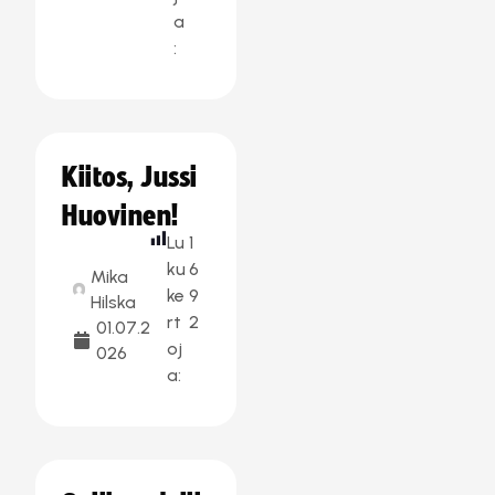
a
:
Kiitos, Jussi
Huovinen!
Lu
1
ku
6
Mika
ke
9
Hilska
rt
2
01.07.2
oj
026
a: