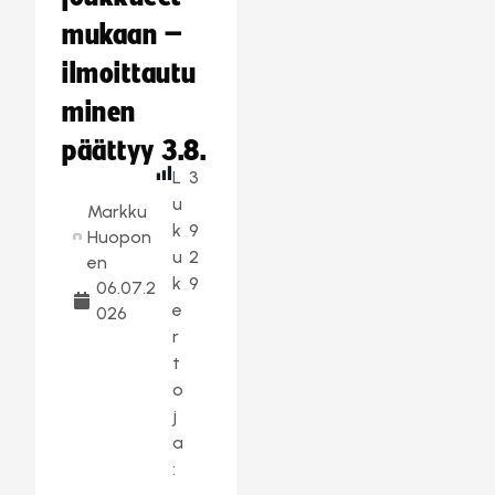
mukaan –
ilmoittautu
minen
päättyy 3.8.
L
3
u
Markku
k
9
Huopon
u
2
en
k
9
06.07.2
e
026
r
t
o
j
a
: