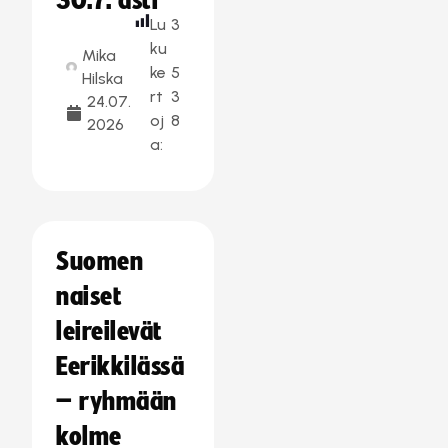
30.7. asti
Lu
3
ku
Mika
ke
5
Hilska
rt
3
24.07.
oj
8
2026
a:
Suomen
naiset
leireilevät
Eerikkilässä
– ryhmään
kolme