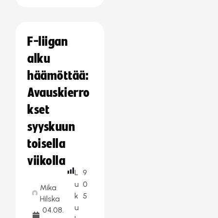
F-liigan
alku
häämöttää:
Avauskierro
kset
syyskuun
toisella
viikolla
L
9
u
0
Mika
k
5
Hilska
u
04.08.