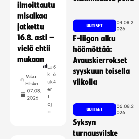
ilmoittautu
misaikaa
04.08.2
jatkettu
UUTISET
026
16.8. asti –
F-liigan alku
vielä ehtii
häämöttää:
mukaan
Avauskierrokset
Lu
5
syyskuun toisella
k
6
Mika
viikolla
uk
4
Hilska
er
07.08.
t
2026
oj
06.08.2
UUTISET
a:
026
Syksyn
turnausvilske