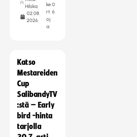
ke
0
Hilska
rt
6
02.08.
oj
2026
a:
Katso
Mestareiden
Cup
SalibandyTV
:stä – Early
bird -hinta
tarjolla