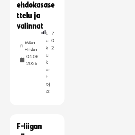
ehdokasase
ttelu ja
valinnat
L
7
u
0
Mika
k
2
Hilska
u
04.08.
k
2026
er
t
oj
a:
F-liigan