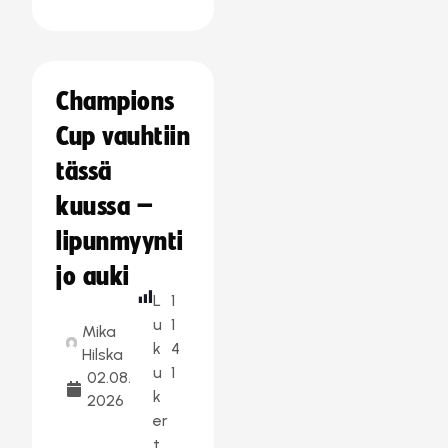
Champions
Cup vauhtiin
tässä
kuussa –
lipunmyynti
jo auki
L
1
u
1
Mika
k
4
Hilska
u
1
02.08.
k
2026
er
t