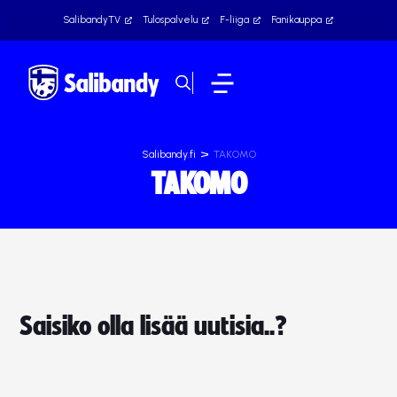
SalibandyTV
Tulospalvelu
F-liiga
Fanikauppa
>
Salibandy.fi
TAKOMO
TAKOMO
Saisiko olla lisää uutisia..?