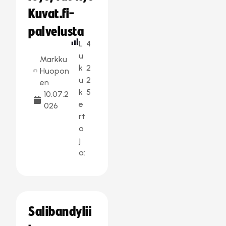
Kuvat.fi-
palvelusta
L
4
u
Markku
k
2
Huopon
u
2
en
k
5
10.07.2
e
026
rt
o
j
a:
Salibandylii