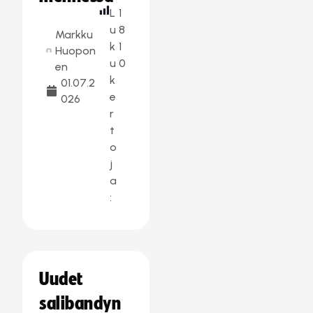
L
1
u
8
Markku
k
1
Huopon
u
0
en
k
01.07.2
e
026
r
t
o
j
a
:
Uudet
salibandyn