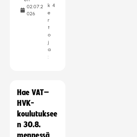
k
4
02.07.2
e
026
r
t
o
j
a
:
Hae VAT–
HVK-
koulutuksee
n 30.8.
mennessä