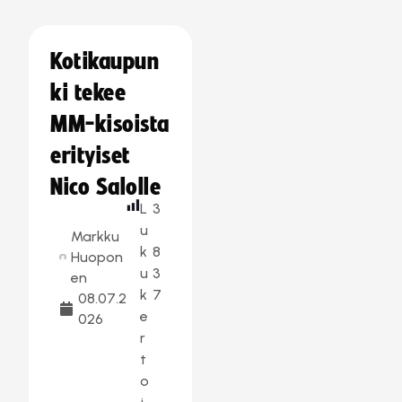
Kotikaupun
ki tekee
MM-kisoista
erityiset
Nico Salolle
L
3
u
Markku
k
8
Huopon
u
3
en
k
7
08.07.2
e
026
r
t
o