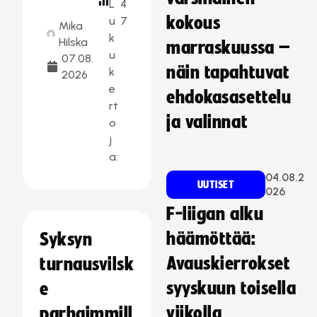
L
4
kokous
u
7
Mika
k
Hilska
marraskuussa –
u
07.08.
näin tapahtuvat
k
2026
e
ehdokasasettelu
rt
ja valinnat
o
j
a:
04.08.2
UUTISET
026
F-liigan alku
häämöttää:
Syksyn
Avauskierrokset
turnausvilsk
syyskuun toisella
e
viikolla
parhaimmill