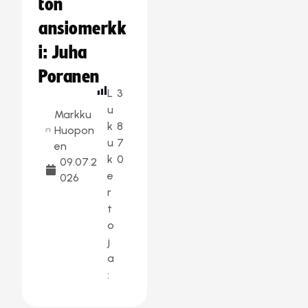
ton
ansiomerkk
i: Juha
Poranen
L
3
u
Markku
k
8
Huopon
u
7
en
k
0
09.07.2
e
026
r
t
o
j
a
: