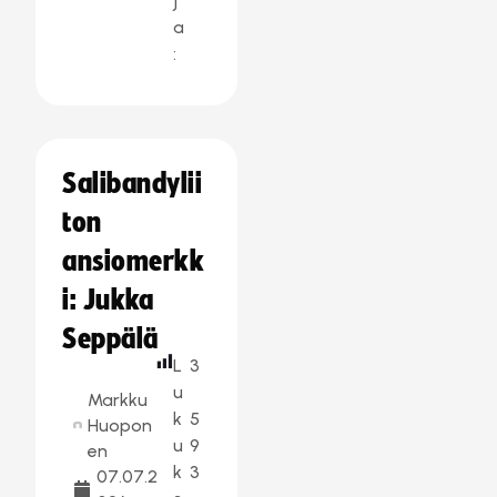
j
a
:
Salibandylii
ton
ansiomerkk
i: Jukka
Seppälä
L
3
u
Markku
k
5
Huopon
u
9
en
k
3
07.07.2