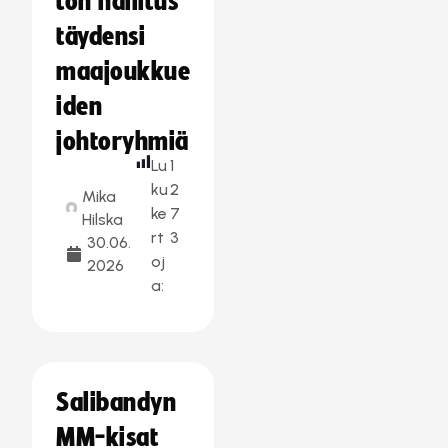
ton hallitus
täydensi
maajoukkue
iden
johtoryhmiä
Lu
1
ku
2
Mika
ke
7
Hilska
rt
3
30.06.
oj
2026
a:
Salibandyn
MM-kisat