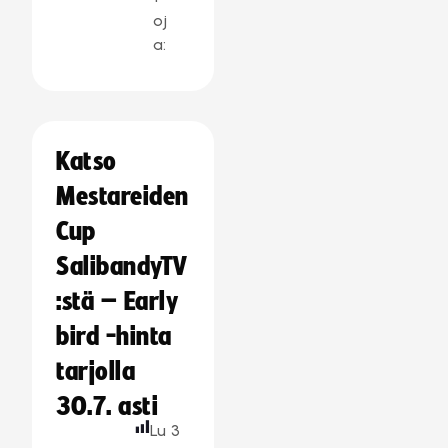
oj
a:
Katso
Mestareiden
Cup
SalibandyTV
:stä – Early
bird -hinta
tarjolla
30.7. asti
Lu
3