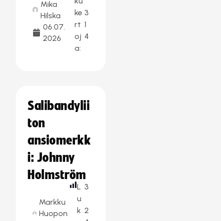
ku
Mika
ke
3
Hilska
rt
1
06.07.
oj
4
2026
a:
Salibandylii
ton
ansiomerkk
i: Johnny
Holmström
L
3
u
Markku
k
2
Huopon