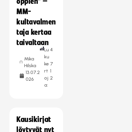
oppien” –
MM-
kultavalmen
taja kertaa
taivaltaan
Lu
4
ku
Mika
ke
7
Hilska
rt
1
13.07.2
oj
2
026
a:
Kausikirjat
löytyvät nyt