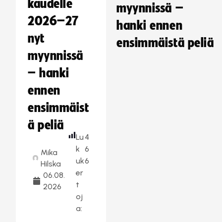
kaudelle
myynnissä –
2026–27
hanki ennen
nyt
ensimmäistä peliä
myynnissä
– hanki
ennen
ensimmäist
ä peliä
Lu
4
k
6
Mika
uk
6
Hilska
er
06.08.
t
2026
oj
a: