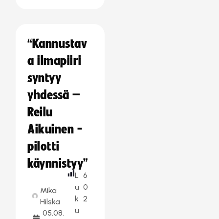
“Kannustav
a ilmapiiri
syntyy
yhdessä –
Reilu
Aikuinen -
pilotti
käynnistyy”
L
6
u
0
Mika
k
2
Hilska
u
05.08.