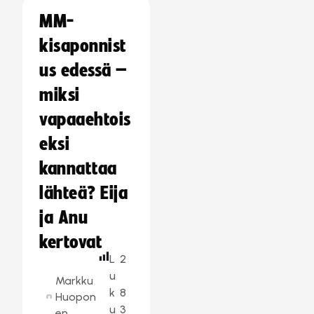
MM-
kisaponnist
us edessä –
miksi
vapaaehtois
eksi
kannattaa
lähteä? Eija
ja Anu
kertovat
L
2
u
Markku
k
8
Huopon
u
3
en