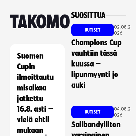
SUOSITTUA
TAKOMO
02.08.2
UUTISET
026
Champions Cup
vauhtiin tässä
Suomen
kuussa –
Cupin
lipunmyynti jo
ilmoittautu
auki
misaikaa
jatkettu
16.8. asti –
04.08.2
UUTISET
026
vielä ehtii
Salibandyliiton
mukaan
varsinainen