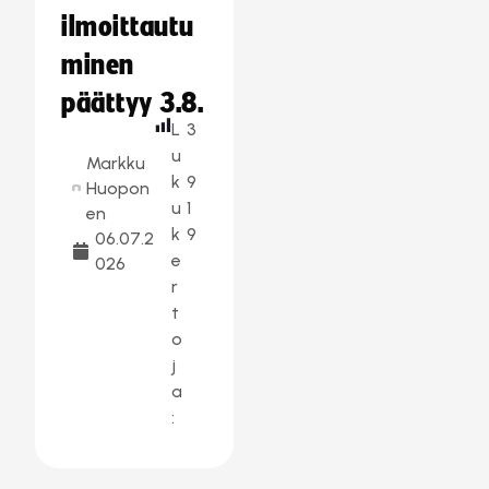
ilmoittautu
minen
päättyy 3.8.
L
3
u
Markku
k
9
Huopon
u
1
en
k
9
06.07.2
e
026
r
t
o
j
a
: