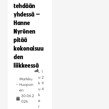
tehdään
yhdessä –
Hanne
Nyrönen
pitää
kokonaisuu
den
liikkeessä
L
1
u
2
Markku
k
9
Huopon
u
4
en
k
30.06.2
e
026
r