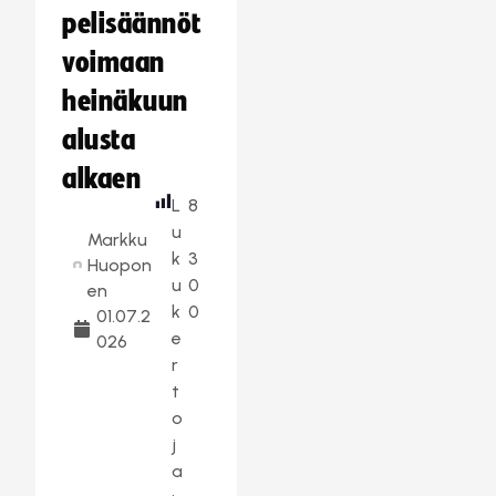
pelisäännöt
voimaan
heinäkuun
alusta
alkaen
L
8
u
Markku
k
3
Huopon
u
0
en
k
0
01.07.2
e
026
r
t
o
j
a