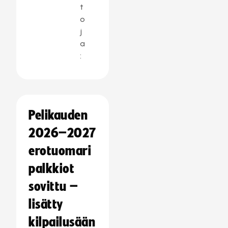
t
o
j
a
:
Pelikauden
2026–2027
erotuomari
palkkiot
sovittu –
lisätty
kilpailusään