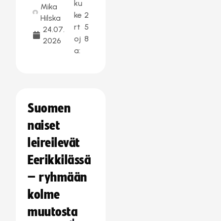
ku
Mika
ke
2
Hilska
rt
5
24.07.
oj
8
2026
a:
Suomen
naiset
leireilevät
Eerikkilässä
– ryhmään
kolme
muutosta