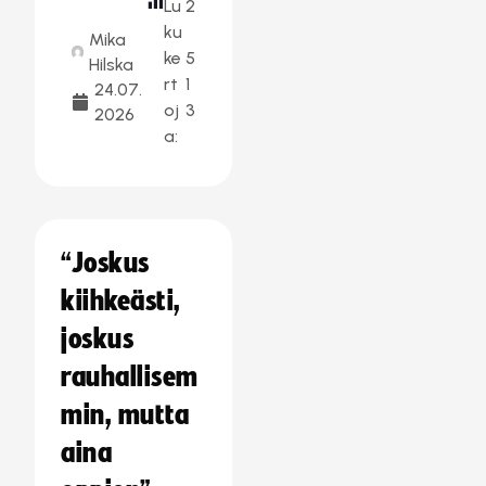
Lu
2
ku
Mika
ke
5
Hilska
rt
1
24.07.
oj
3
2026
a:
“Joskus
kiihkeästi,
joskus
rauhallisem
min, mutta
aina