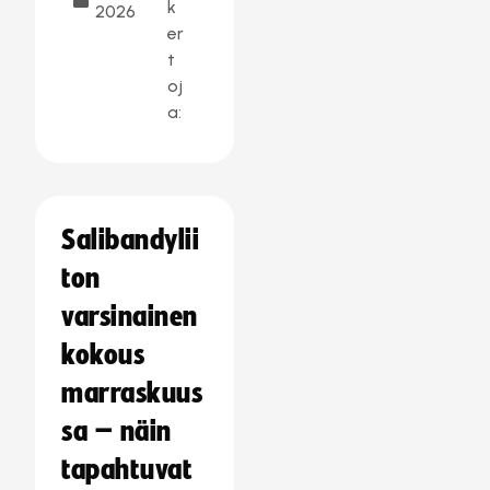
k
2026
er
t
oj
a:
Salibandylii
ton
varsinainen
kokous
marraskuus
sa – näin
tapahtuvat