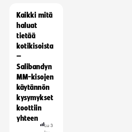
Kaikki mitä
haluat
tietää
kotikisoista
–
Salibandyn
MM-kisojen
käytännön
kysymykset
koottiin
yhteen
Lu
3