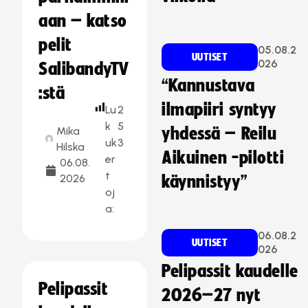
aan – katso
pelit
05.08.2
UUTISET
026
SalibandyTV
“Kannustava
:stä
ilmapiiri syntyy
Lu
2
k
5
Mika
yhdessä – Reilu
uk
3
Hilska
Aikuinen -pilotti
er
06.08.
t
2026
käynnistyy”
oj
a:
06.08.2
UUTISET
026
Pelipassit kaudelle
Pelipassit
2026–27 nyt