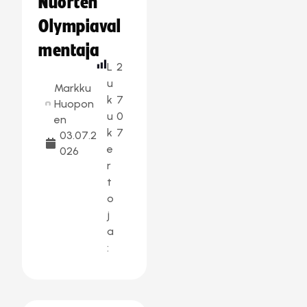
Nuorten
Olympiaval
mentaja
L
2
u
Markku
k
7
Huopon
u
0
en
k
7
03.07.2
e
026
r
t
o
j
a
: