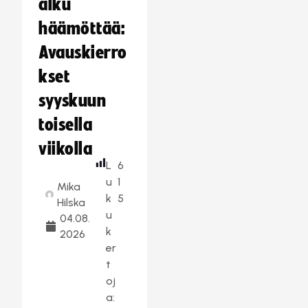
alku
häämöttää:
Avauskierro
kset
syyskuun
toisella
viikolla
L
6
u
1
Mika
k
5
Hilska
u
04.08.
k
2026
er
t
oj
a: