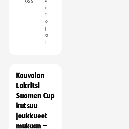
e
026
r
t
o
j
a
:
Kouvolan
Lakritsi
Suomen Cup
kutsuu
joukkueet
mukaan –