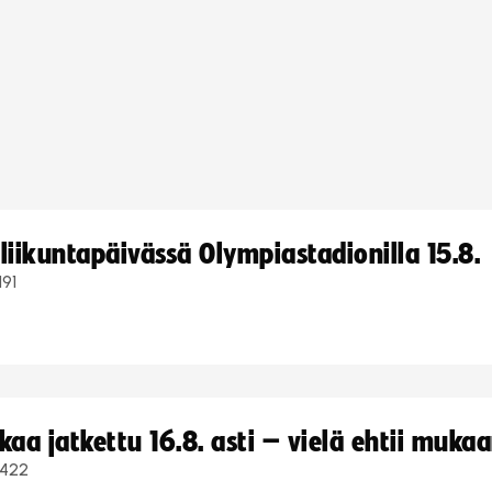
iikuntapäivässä Olympiastadionilla 15.8.
191
a jatkettu 16.8. asti – vielä ehtii muka
422