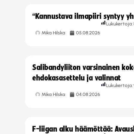
“Kannustava ilmapiiri syntyy yh
Lukukertoja:
Mika Hilska
05.08.2026
Salibandyliiton varsinainen ko
ehdokasasettelu ja valinnat
Lukukertoja:
Mika Hilska
04.08.2026
F-liigan alku häämöttää: Avausk