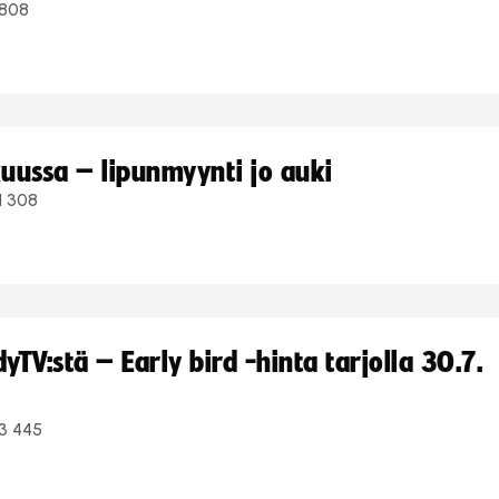
808
uussa – lipunmyynti jo auki
1 308
TV:stä – Early bird -hinta tarjolla 30.7.
3 445