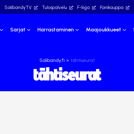
SalibandyTV
Tulospalvelu
F-liiga
Fanikauppa
Sarjat
Harrastaminen
Maajoukkueet
Salibandy.fi
>
tähtiseurat
tähtiseurat