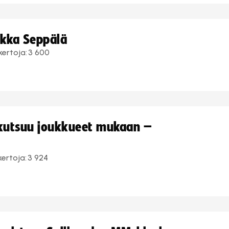
ukka Seppälä
kertoja:
3 600
 kutsuu joukkueet mukaan –
kertoja:
3 924