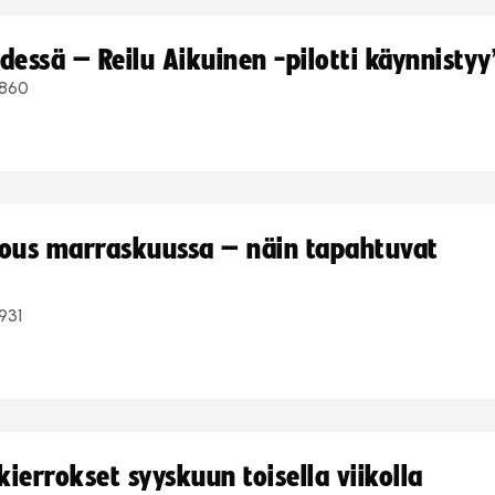
dessä – Reilu Aikuinen -pilotti käynnistyy
860
kous marraskuussa – näin tapahtuvat
931
ierrokset syyskuun toisella viikolla