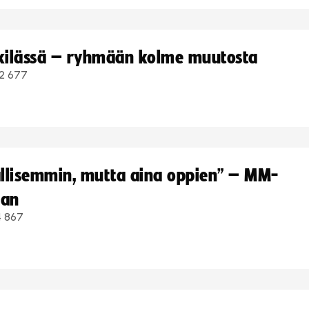
kkilässä – ryhmään kolme muutosta
2 677
hallisemmin, mutta aina oppien” – MM-
aan
4 867