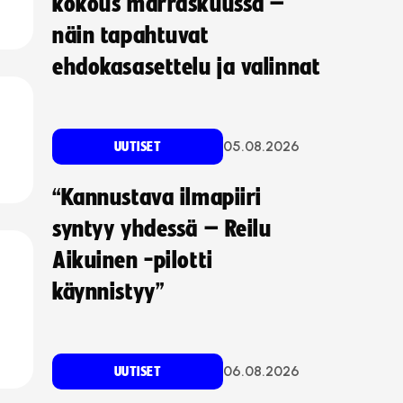
kokous marraskuussa –
näin tapahtuvat
ehdokasasettelu ja valinnat
05.08.2026
UUTISET
“Kannustava ilmapiiri
syntyy yhdessä – Reilu
Aikuinen -pilotti
käynnistyy”
06.08.2026
UUTISET