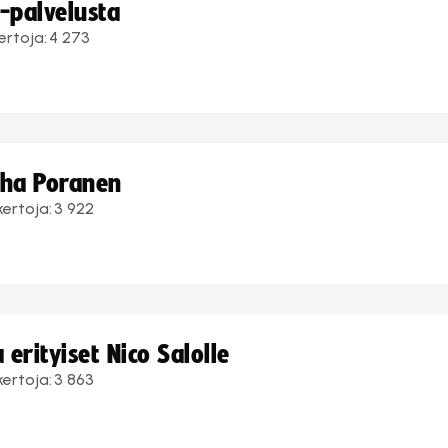
i-palvelusta
ertoja:
4 273
uha Poranen
kertoja:
3 922
erityiset Nico Salolle
kertoja:
3 863