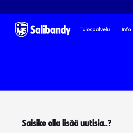
Tulospalvelu
Info
Saisiko olla lisää uutisia..?