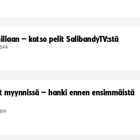
llaan – katso pelit SalibandyTV:stä
544
yt myynnissä – hanki ennen ensimmäistä
819