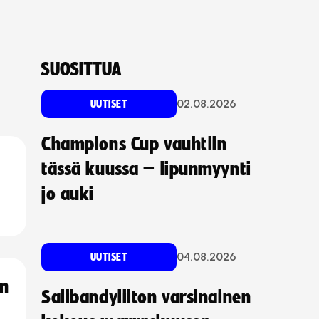
SUOSITTUA
02.08.2026
UUTISET
Champions Cup vauhtiin
tässä kuussa – lipunmyynti
jo auki
04.08.2026
UUTISET
an
Salibandyliiton varsinainen