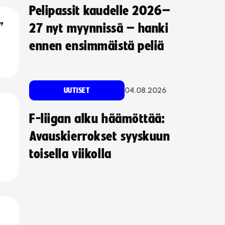
Pelipassit kaudelle 2026–
”
27 nyt myynnissä – hanki
ennen ensimmäistä peliä
04.08.2026
UUTISET
F-liigan alku häämöttää:
Avauskierrokset syyskuun
toisella viikolla