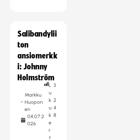
Salibandylii
ton
ansiomerkk
i: Johnny
Holmström
L
3
u
Markku
k
2
Huopon
u
4
en
k
8
04.07.2
e
026
r
t