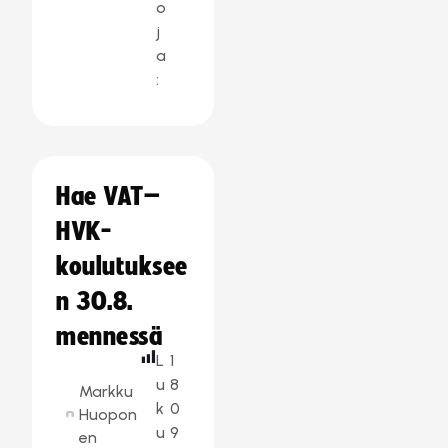
o
j
a
:
Hae VAT–
HVK-
koulutuksee
n 30.8.
mennessä
L
1
u
8
Markku
k
0
Huopon
u
9
en