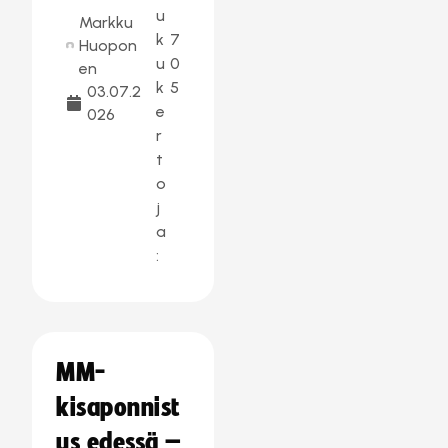
u
Markku
k
7
Huopon
u
0
en
k
5
03.07.2
e
026
r
t
o
j
a
:
MM-
kisaponnist
us edessä –