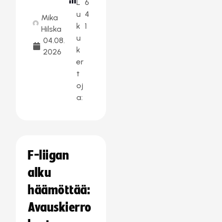
L
6
u
4
Mika
k
1
Hilska
u
04.08.
k
2026
er
t
oj
a:
F-liigan
alku
häämöttää:
Avauskierro