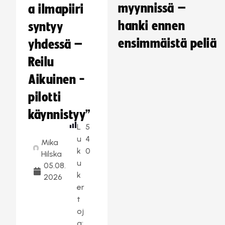
myynnissä –
a ilmapiiri
hanki ennen
syntyy
ensimmäistä peliä
yhdessä –
Reilu
Aikuinen -
pilotti
käynnistyy”
L
5
u
4
Mika
k
0
Hilska
u
05.08.
k
2026
er
t
oj
a: