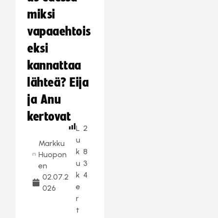
miksi
vapaaehtois
eksi
kannattaa
lähteä? Eija
ja Anu
kertovat
L
2
u
Markku
k
8
Huopon
u
3
en
k
4
02.07.2
e
026
r
t