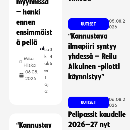
myynnissä
– hanki
ennen
05.08.2
UUTISET
026
ensimmäist
“Kannustava
ä peliä
ilmapiiri syntyy
Lu
3
yhdessä – Reilu
k
4
Mika
uk
6
Hilska
Aikuinen -pilotti
er
06.08.
käynnistyy”
t
2026
oj
a:
06.08.2
UUTISET
026
Pelipassit kaudelle
2026–27 nyt
“Kannustav