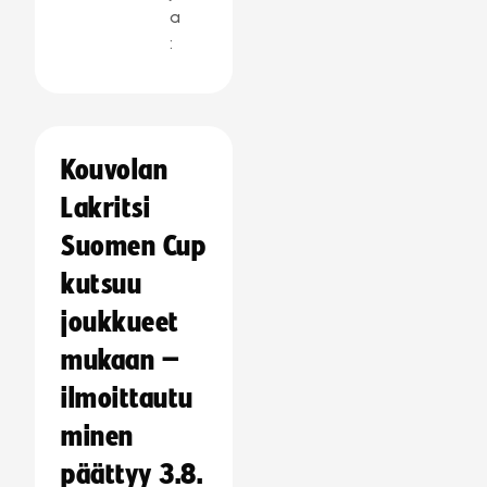
a
:
Kouvolan
Lakritsi
Suomen Cup
kutsuu
joukkueet
mukaan –
ilmoittautu
minen
päättyy 3.8.