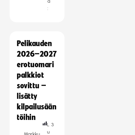
a
:
Pelikauden
2026–2027
erotuomari
palkkiot
sovittu –
lisätty
kilpailusään
töihin
L
3
u
Markku