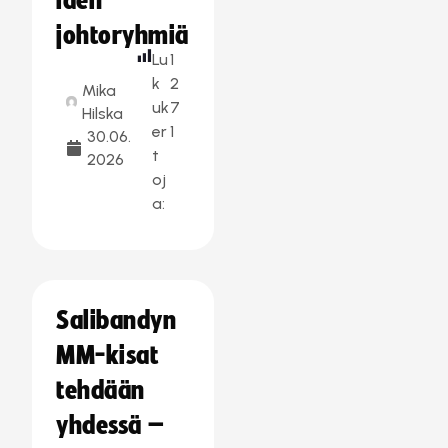
iden
johtoryhmiä
Lu
1
k
2
Mika
uk
7
Hilska
er
1
30.06.
t
2026
oj
a:
Salibandyn
MM-kisat
tehdään
yhdessä –