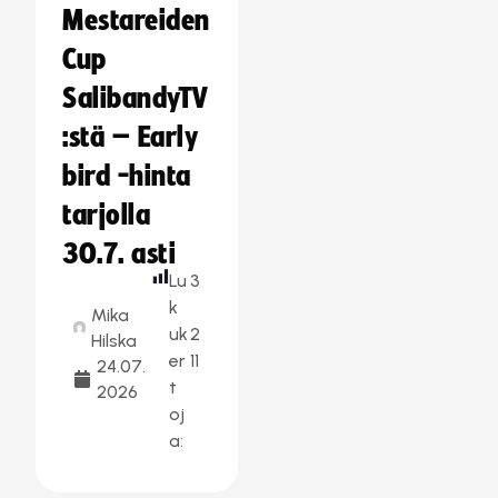
Mestareiden
Cup
SalibandyTV
:stä – Early
bird -hinta
tarjolla
30.7. asti
Lu
3
k
Mika
uk
2
Hilska
er
11
24.07.
t
2026
oj
a: