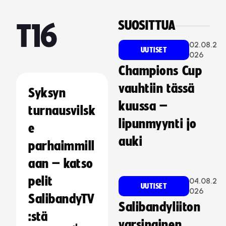
SUOSITTUA
T16
02.08.2
UUTISET
026
Champions Cup
vauhtiin tässä
Syksyn
kuussa –
turnausvilsk
lipunmyynti jo
e
auki
parhaimmill
aan – katso
pelit
04.08.2
UUTISET
026
SalibandyTV
Salibandyliiton
:stä
varsinainen