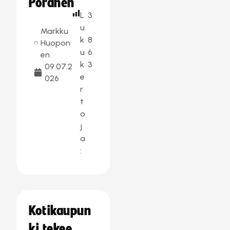
Poranen
L
3
u
Markku
k
8
Huopon
u
6
en
k
3
09.07.2
e
026
r
t
o
j
a
:
Kotikaupun
ki tekee