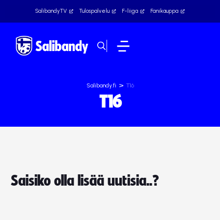
SalibandyTV
Tulospalvelu
F-liiga
Fanikauppa
>
Salibandy.fi
T16
T16
Saisiko olla lisää uutisia..?