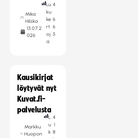
Lu
4
ku
Mika
ke
6
Hilska
rt
6
13.07.2
oj
5
026
a:
Kausikirjat
löytyvät nyt
Kuvat.fi-
palvelusta
L
4
u
1
Markku
k
8
Huopon