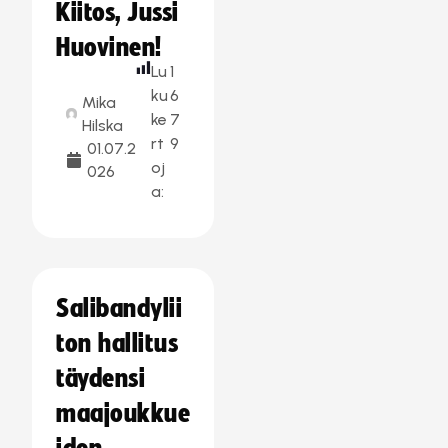
Kiitos, Jussi
Huovinen!
Lu
1
ku
6
Mika
ke
7
Hilska
rt
9
01.07.2
oj
026
a:
Salibandylii
ton hallitus
täydensi
maajoukkue