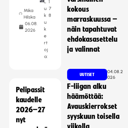
L
1
kokous
u
7
Mika
k
8
Hilska
marraskuussa –
u
06.08.
näin tapahtuvat
k
2026
e
ehdokasasettelu
rt
ja valinnat
oj
a:
04.08.2
UUTISET
026
F-liigan alku
Pelipassit
häämöttää:
kaudelle
Avauskierrokset
2026–27
syyskuun toisella
nyt
viikolla