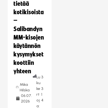
tietää
kotikisoista
–
Salibandyn
MM-kisojen
käytännön
kysymykset
koottiin
yhteen
Lu
3
ku
Mika
ke
3
Hilska
rt
1
06.07.
oj
4
2026
a: