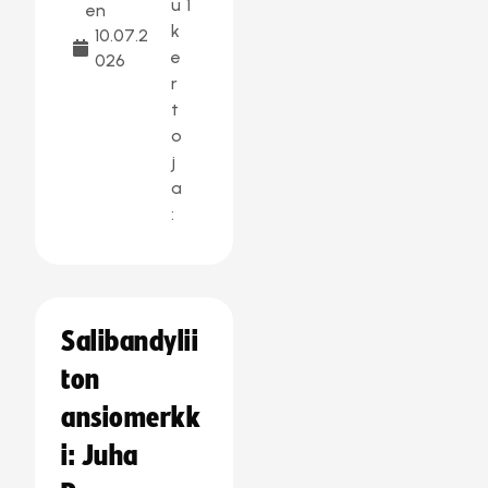
u
1
en
k
10.07.2
e
026
r
t
o
j
a
:
Salibandylii
ton
ansiomerkk
i: Juha