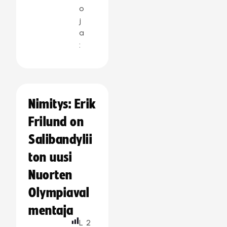
o
j
a
:
Nimitys: Erik
Frilund on
Salibandylii
ton uusi
Nuorten
Olympiaval
mentaja
L
2