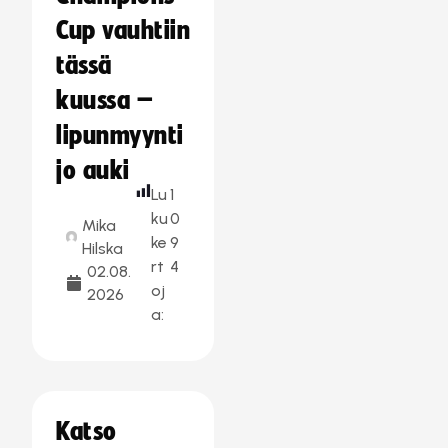
Cup vauhtiin
tässä
kuussa –
lipunmyynti
jo auki
Lu
1
ku
0
Mika
ke
9
Hilska
rt
4
02.08.
oj
2026
a:
Katso