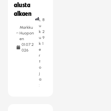
alusta
alkaen
L
8
u
Markku
k
2
Huopon
u
9
en
k
1
01.07.2
e
026
r
t
o
j
a
: