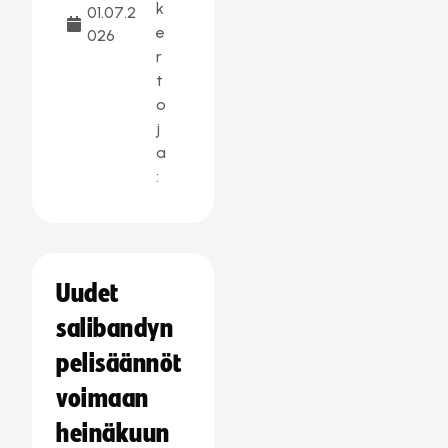
k
01.07.2
e
026
r
t
o
j
a
:
Uudet
salibandyn
pelisäännöt
voimaan
heinäkuun