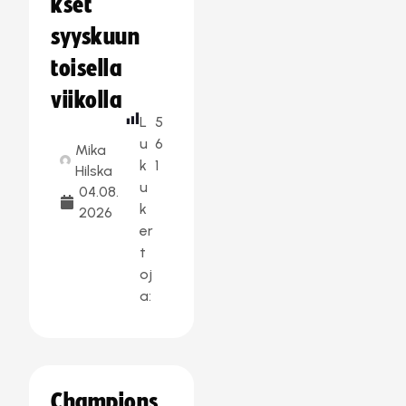
kset
syyskuun
toisella
viikolla
L
5
u
6
Mika
k
1
Hilska
u
04.08.
k
2026
er
t
oj
a:
Champions