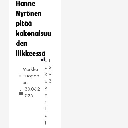
Hanne
Nyrönen
pitää
kokonaisuu
den
liikkeessä
L
1
u
2
Markku
k
9
Huopon
u
3
en
k
30.06.2
e
026
r
t
o
j