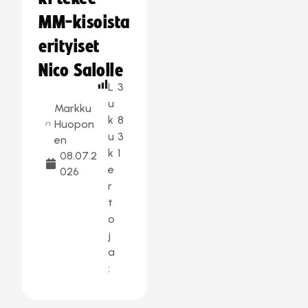
MM-kisoista
erityiset
Nico Salolle
L
3
u
Markku
k
8
Huopon
u
3
en
k
1
08.07.2
e
026
r
t
o
j
a
: