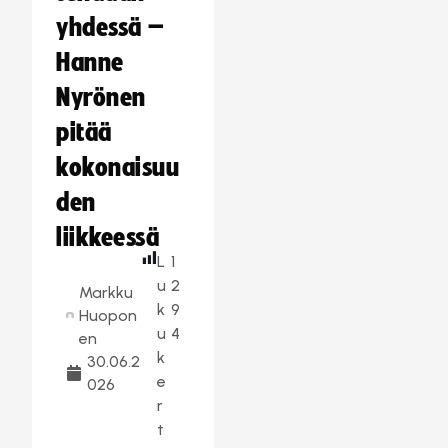
yhdessä –
Hanne
Nyrönen
pitää
kokonaisuu
den
liikkeessä
L
1
u
2
Markku
k
9
Huopon
u
4
en
k
30.06.2
e
026
r
t