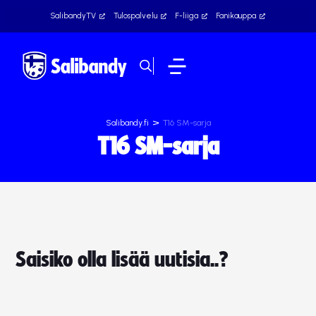
SalibandyTV
Tulospalvelu
F-liiga
Fanikauppa
>
Salibandy.fi
T16 SM-sarja
T16 SM-sarja
Saisiko olla lisää uutisia..?