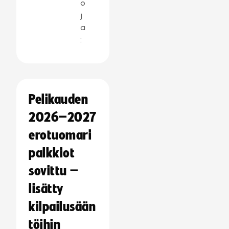
o
j
a
:
Pelikauden
2026–2027
erotuomari
palkkiot
sovittu –
lisätty
kilpailusään
töihin