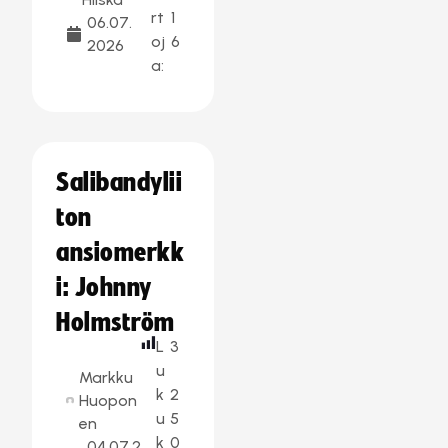
rt
1
06.07.
oj
6
2026
a:
Salibandylii
ton
ansiomerkk
i: Johnny
Holmström
L
3
u
Markku
k
2
Huopon
u
5
en
k
0
04.07.2