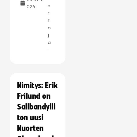
e
026
r
t
o
j
a
:
Nimitys: Erik
Frilund on
Salibandylii
ton uusi
Nuorten