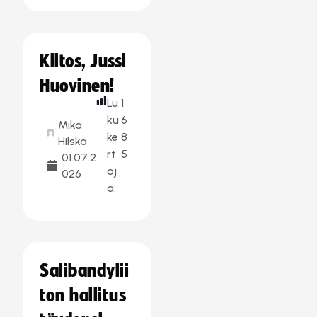
Kiitos, Jussi
Huovinen!
Lu
1
ku
6
Mika
ke
8
Hilska
rt
5
01.07.2
oj
026
a:
Salibandylii
ton hallitus