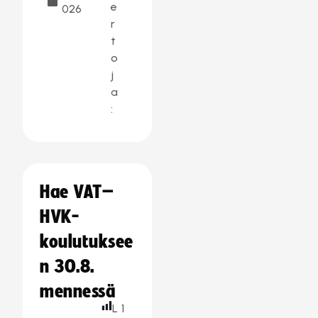
e
026
r
t
o
j
a
:
Hae VAT–
HVK-
koulutuksee
n 30.8.
mennessä
L
1