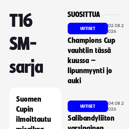
SUOSITTUA
T16
02.08.2
UUTISET
026
SM-
Champions Cup
vauhtiin tässä
kuussa –
sarja
lipunmyynti jo
auki
Suomen
04.08.2
UUTISET
Cupin
026
Salibandyliiton
ilmoittautu
varsinainen