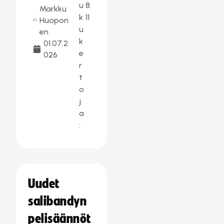
u
8
Markku
k
11
Huopon
u
en
k
01.07.2
e
026
r
t
o
j
a
:
Uudet
salibandyn
pelisäännöt