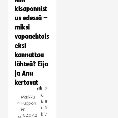
kisaponnist
us edessä –
miksi
vapaaehtois
eksi
kannattaa
lähteä? Eija
ja Anu
kertovat
L
2
u
Markku
k
8
Huopon
u
3
en
k
7
02.07.2