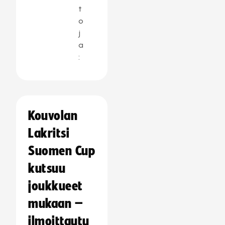
t
o
j
a
:
Kouvolan
Lakritsi
Suomen Cup
kutsuu
joukkueet
mukaan –
ilmoittautu