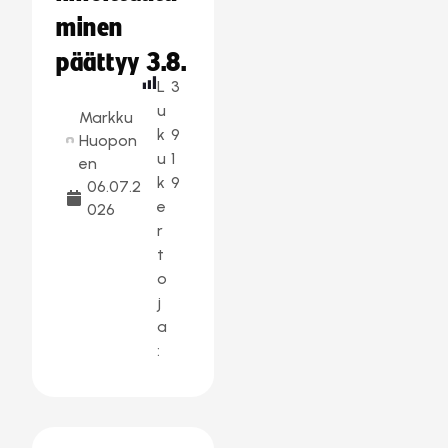
minen
päättyy 3.8.
L
3
u
Markku
k
9
Huopon
u
1
en
k
9
06.07.2
e
026
r
t
o
j
a
: