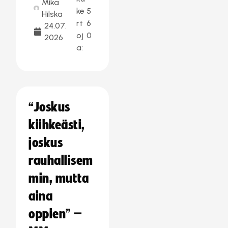
Mika
ke
5
Hilska
rt
6
24.07.
oj
0
2026
a:
“Joskus
kiihkeästi,
joskus
rauhallisem
min, mutta
aina
oppien” –