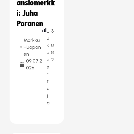
ansiomerkk
i: Juha
Poranen
L
3
u
Markku
k
8
Huopon
u
8
en
k
2
09.07.2
e
026
r
t
o
j
a
: