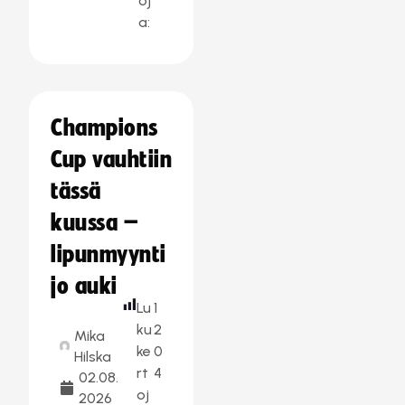
oj
a:
Champions
Cup vauhtiin
tässä
kuussa –
lipunmyynti
jo auki
Lu
1
ku
2
Mika
ke
0
Hilska
rt
4
02.08.
oj
2026