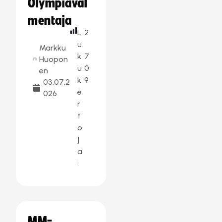
Olympiaval
mentaja
L
2
u
Markku
k
7
Huopon
u
0
en
k
9
03.07.2
e
026
r
t
o
j
a
:
MM-