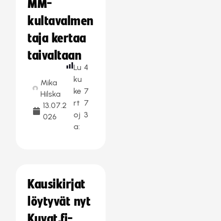
MM-
kultavalmen
taja kertaa
taivaltaan
Lu
4
ku
Mika
ke
7
Hilska
rt
7
13.07.2
oj
3
026
a:
Kausikirjat
löytyvät nyt
Kuvat.fi-