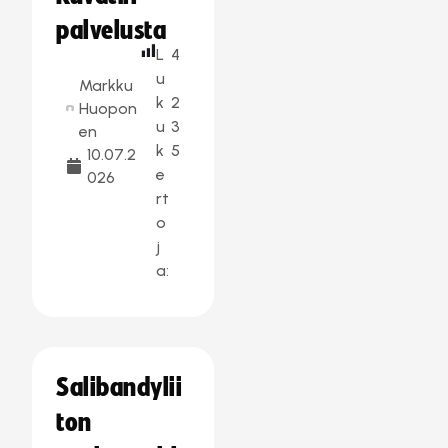
palvelusta
L
4
u
Markku
k
2
Huopon
u
3
en
k
5
10.07.2
e
026
rt
o
j
a:
Salibandylii
ton