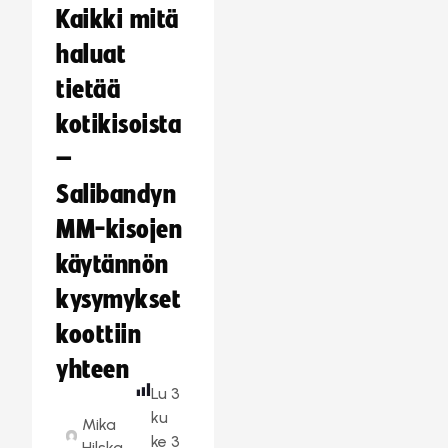
Kaikki mitä
haluat
tietää
kotikisoista
–
Salibandyn
MM-kisojen
käytännön
kysymykset
koottiin
yhteen
Lu
3
ku
Mika
ke
3
Hilska