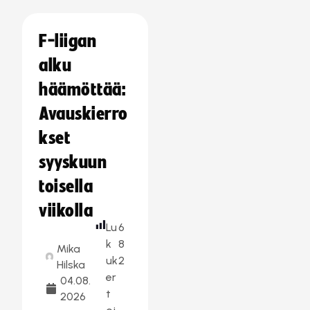
F-liigan
alku
häämöttää:
Avauskierro
kset
syyskuun
toisella
viikolla
Lu
6
k
8
Mika
uk
2
Hilska
er
04.08.
t
2026