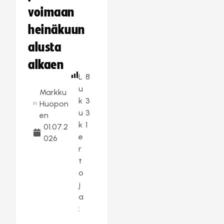
voimaan
heinäkuun
alusta
alkaen
L
8
u
Markku
k
3
Huopon
u
3
en
k
1
01.07.2
e
026
r
t
o
j
a
: