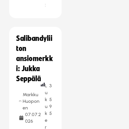
:
Salibandylii
ton
ansiomerkk
i: Jukka
Seppälä
L
3
u
Markku
k
5
Huopon
u
9
en
k
5
07.07.2
e
026
r