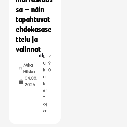
marraskuus
sa – näin
tapahtuvat
ehdokasase
ttelu ja
valinnat
L
7
u
9
Mika
k
0
Hilska
u
04.08.
k
2026
er
t
oj
a: