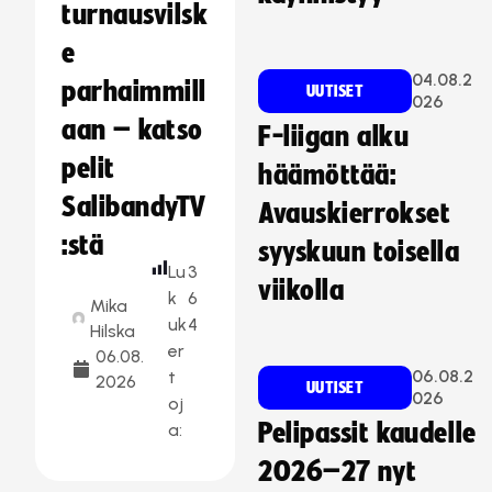
turnausvilsk
e
04.08.2
parhaimmill
UUTISET
026
aan – katso
F-liigan alku
pelit
häämöttää:
SalibandyTV
Avauskierrokset
:stä
syyskuun toisella
Lu
3
viikolla
k
6
Mika
uk
4
Hilska
er
06.08.
06.08.2
t
2026
UUTISET
026
oj
Pelipassit kaudelle
a:
2026–27 nyt