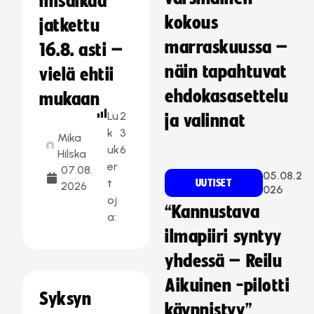
misaikaa
kokous
jatkettu
marraskuussa –
16.8. asti –
näin tapahtuvat
vielä ehtii
ehdokasasettelu
mukaan
Lu
2
ja valinnat
k
3
Mika
uk
6
Hilska
er
07.08.
05.08.2
t
UUTISET
2026
026
oj
“Kannustava
a:
ilmapiiri syntyy
yhdessä – Reilu
Aikuinen -pilotti
Syksyn
käynnistyy”