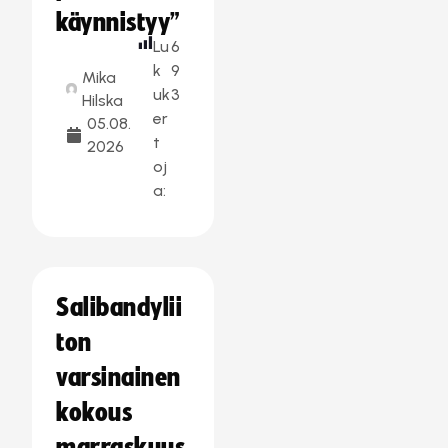
käynnistyy”
Lu
6
k
9
Mika
uk
3
Hilska
er
05.08.
t
2026
oj
a:
Salibandylii
ton
varsinainen
kokous