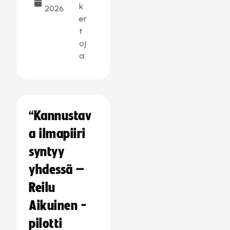
k
2026
er
t
oj
a:
“Kannustav
a ilmapiiri
syntyy
yhdessä –
Reilu
Aikuinen -
pilotti