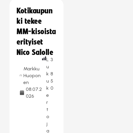
Kotikaupun
ki tekee
MM-kisoista
erityiset
Nico Salolle
L
3
u
Markku
k
8
Huopon
u
5
en
k
0
08.07.2
e
026
r
t
o
j
a