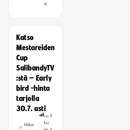
a:
Katso
Mestareiden
Cup
SalibandyTV
:stä – Early
bird -hinta
tarjolla
30.7. asti
Lu
3
ku
Mika
ke
3