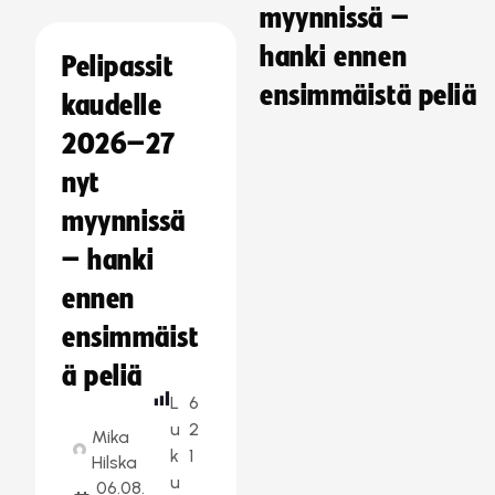
myynnissä –
hanki ennen
Pelipassit
ensimmäistä peliä
kaudelle
2026–27
nyt
myynnissä
– hanki
ennen
ensimmäist
ä peliä
L
6
u
2
Mika
k
1
Hilska
u
06.08.