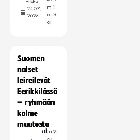
Hilska
rt
1
24.07.
oj
8
2026
a:
Suomen
naiset
leireilevät
Eerikkilässä
– ryhmään
kolme
muutosta
Lu
2
ku