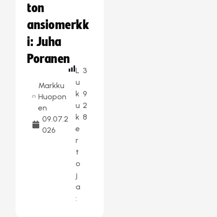
ton
ansiomerkk
i: Juha
Poranen
L
3
u
Markku
k
9
Huopon
u
2
en
k
8
09.07.2
e
026
r
t
o
j
a
: