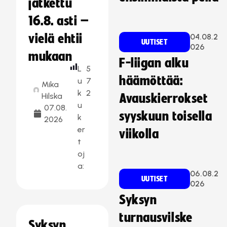
jatkettu
16.8. asti –
vielä ehtii
04.08.2
UUTISET
026
mukaan
F-liigan alku
L
5
häämöttää:
u
7
Mika
k
2
Hilska
Avauskierrokset
u
07.08.
syyskuun toisella
k
2026
er
viikolla
t
oj
a:
06.08.2
UUTISET
026
Syksyn
turnausvilske
Syksyn