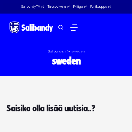
SalibandyTV
Tulospalvelu
F-liiga
Fanikauppa
>
Salibandy.fi
sweden
sweden
Saisiko olla lisää uutisia..?