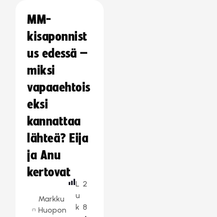
MM-
kisaponnist
us edessä –
miksi
vapaaehtois
eksi
kannattaa
lähteä? Eija
ja Anu
kertovat
L
2
u
Markku
k
8
Huopon