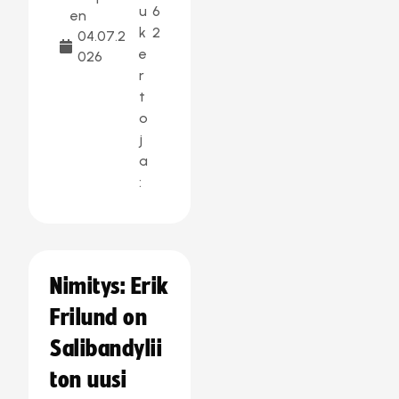
u
6
en
k
2
04.07.2
e
026
r
t
o
j
a
:
Nimitys: Erik
Frilund on
Salibandylii
ton uusi