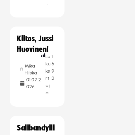
:
Kiitos, Jussi
Huovinen!
Lu
1
ku
6
Mika
ke
9
Hilska
rt
2
01.07.2
oj
026
a:
Salibandylii