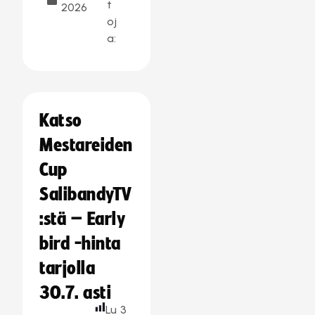
t
2026
oj
a:
Katso
Mestareiden
Cup
SalibandyTV
:stä – Early
bird -hinta
tarjolla
30.7. asti
Lu
3