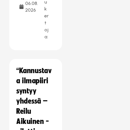
u
06.08.
k
2026
er
t
oj
a:
“Kannustav
a ilmapiiri
syntyy
yhdessä –
Reilu
Aikuinen -