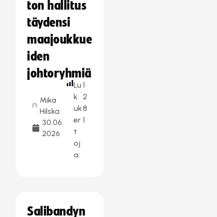
ton hallitus
täydensi
maajoukkue
iden
johtoryhmiä
Lu
1
k
2
Mika
uk
8
Hilska
er
1
30.06.
t
2026
oj
a:
Salibandyn