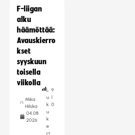
F-liigan
alku
häämöttää:
Avauskierro
kset
syyskuun
toisella
viikolla
L
9
u
1
Mika
k
0
Hilska
u
04.08.
k
2026
e
rt