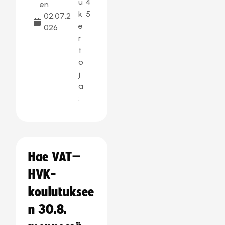
u
4
en
k
5
02.07.2
e
026
r
t
o
j
a
:
Hae VAT–
HVK-
koulutuksee
n 30.8.