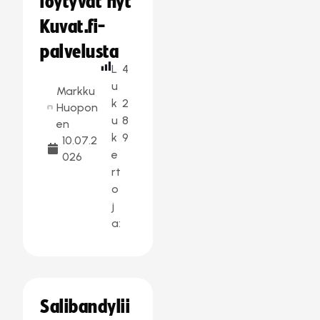
löytyvät nyt
Kuvat.fi-
palvelusta
L
4
u
Markku
k
2
Huopon
u
8
en
k
9
10.07.2
e
026
rt
o
j
a:
Salibandylii