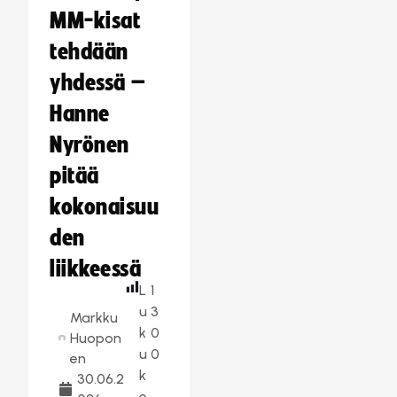
MM-kisat
tehdään
yhdessä –
Hanne
Nyrönen
pitää
kokonaisuu
den
liikkeessä
L
1
u
3
Markku
k
0
Huopon
u
0
en
k
30.06.2
e