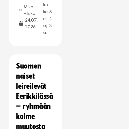
ku
Mika
ke
5
Hilska
rt
4
24.07.
oj
3
2026
a:
Suomen
naiset
leireilevät
Eerikkilässä
– ryhmään
kolme
muutosta