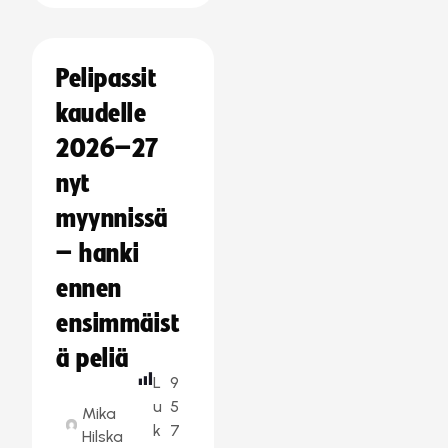
Pelipassit
kaudelle
2026–27
nyt
myynnissä
– hanki
ennen
ensimmäist
ä peliä
L
9
u
5
Mika
k
7
Hilska