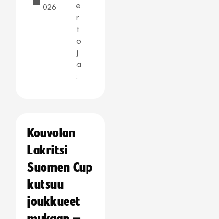
e
026
r
t
o
j
a
:
Kouvolan
Lakritsi
Suomen Cup
kutsuu
joukkueet