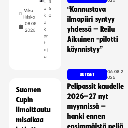
026
L
3
“Kannustava
u
6
Mika
k
0
Hilska
ilmapiiri syntyy
u
08.08.
yhdessä – Reilu
k
2026
er
Aikuinen -pilotti
t
käynnistyy”
oj
a:
06.08.2
UUTISET
026
Pelipassit kaudelle
Suomen
2026–27 nyt
Cupin
myynnissä –
ilmoittautu
hanki ennen
misaikaa
ensimmäistä peliä