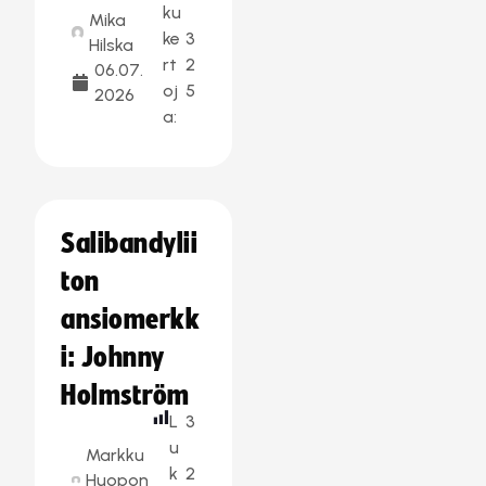
ku
Mika
ke
3
Hilska
rt
2
06.07.
oj
5
2026
a:
Salibandylii
ton
ansiomerkk
i: Johnny
Holmström
L
3
u
Markku
k
2
Huopon