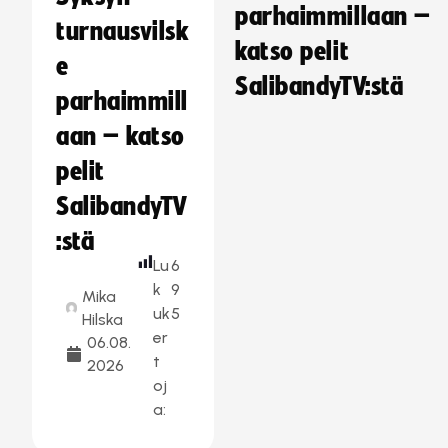
parhaimmillaan –
turnausvilsk
katso pelit
e
SalibandyTV:stä
parhaimmill
aan – katso
pelit
SalibandyTV
:stä
Lu
6
k
9
Mika
uk
5
Hilska
er
06.08.
t
2026
oj
a: