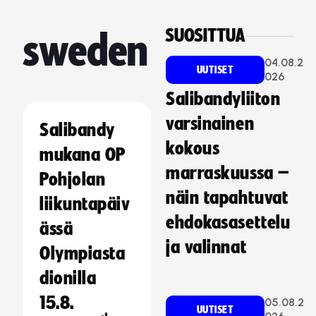
SUOSITTUA
sweden
04.08.2
UUTISET
026
Salibandyliiton
varsinainen
Salibandy
kokous
mukana OP
marraskuussa –
Pohjolan
näin tapahtuvat
liikuntapäiv
ehdokasasettelu
ässä
ja valinnat
Olympiasta
dionilla
15.8.
05.08.2
UUTISET