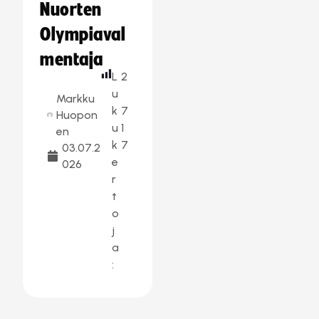
Nuorten
Olympiaval
mentaja
L
2
u
Markku
k
7
Huopon
u
1
en
k
7
03.07.2
e
026
r
t
o
j
a
: