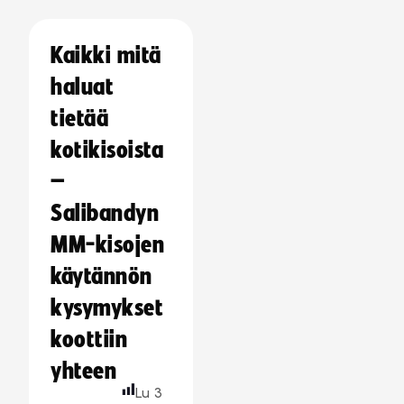
Kaikki mitä
haluat
tietää
kotikisoista
–
Salibandyn
MM-kisojen
käytännön
kysymykset
koottiin
yhteen
Lu
3