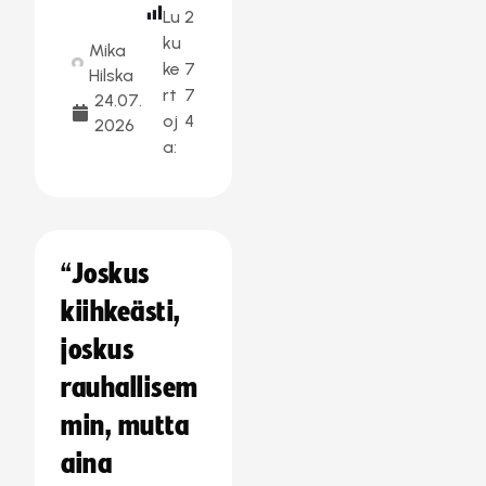
Lu
2
ku
Mika
ke
7
Hilska
rt
7
24.07.
oj
4
2026
a:
“Joskus
kiihkeästi,
joskus
rauhallisem
min, mutta
aina