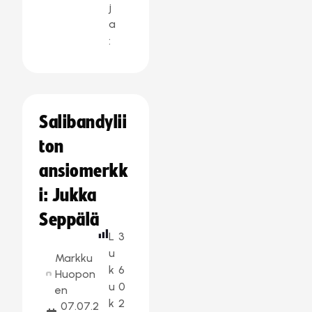
j
a
:
Salibandylii
ton
ansiomerkk
i: Jukka
Seppälä
L
3
u
Markku
k
6
Huopon
u
0
en
k
2
07.07.2