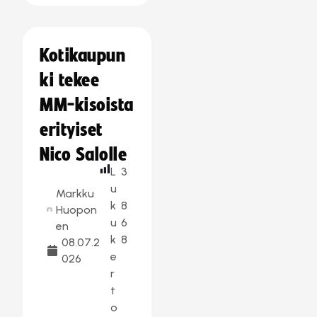
Kotikaupun
ki tekee
MM-kisoista
erityiset
Nico Salolle
L
3
u
Markku
k
8
Huopon
u
6
en
k
8
08.07.2
e
026
r
t
o