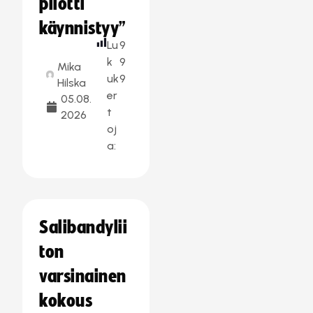
pilotti
käynnistyy”
Lu
9
k
9
Mika
uk
9
Hilska
er
05.08.
t
2026
oj
a:
Salibandylii
ton
varsinainen
kokous