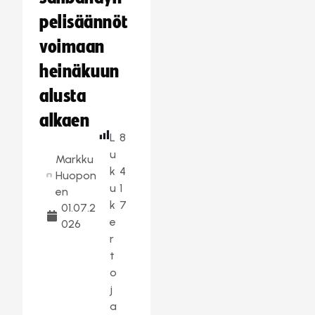
pelisäännöt
voimaan
heinäkuun
alusta
alkaen
L
8
u
Markku
k
4
Huopon
u
1
en
k
7
01.07.2
e
026
r
t
o
j
a