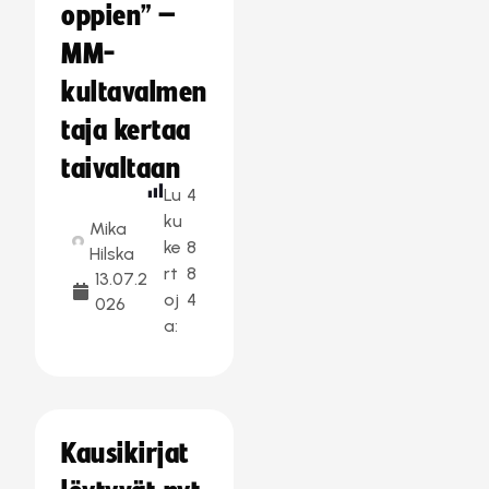
oppien” –
MM-
kultavalmen
taja kertaa
taivaltaan
Lu
4
ku
Mika
ke
8
Hilska
rt
8
13.07.2
oj
4
026
a:
Kausikirjat