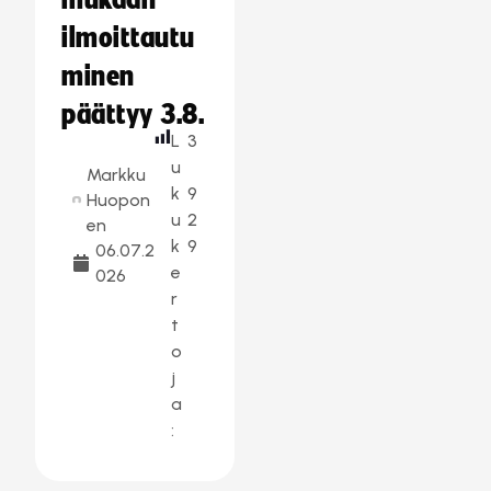
mukaan –
ilmoittautu
minen
päättyy 3.8.
L
3
u
Markku
k
9
Huopon
u
2
en
k
9
06.07.2
e
026
r
t
o
j
a
: