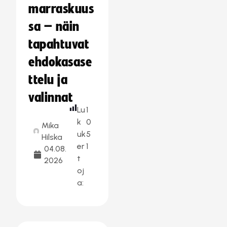
marraskuus
sa – näin
tapahtuvat
ehdokasase
ttelu ja
valinnat
Lu
1
k
0
Mika
uk
5
Hilska
er
1
04.08.
t
2026
oj
a: