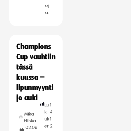
oj
a:
Champions
Cup vauhtiin
tässä
kuussa –
lipunmyynti
jo auki
Lu
1
k
4
Mika
uk
1
Hilska
er
2
02.08.