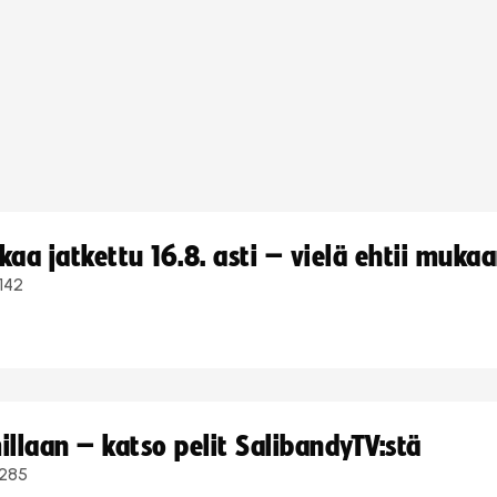
a jatkettu 16.8. asti – vielä ehtii muka
142
llaan – katso pelit SalibandyTV:stä
285