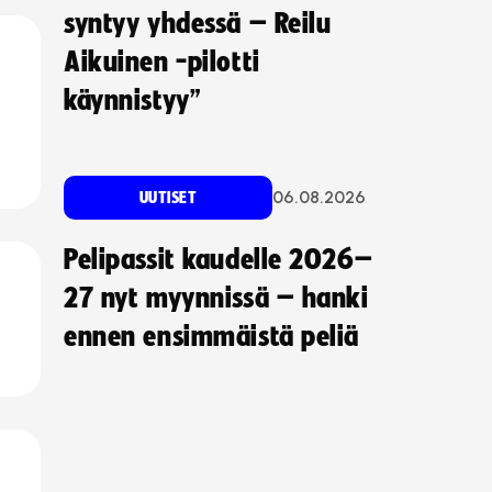
syntyy yhdessä – Reilu
Aikuinen -pilotti
käynnistyy”
06.08.2026
UUTISET
Pelipassit kaudelle 2026–
27 nyt myynnissä – hanki
ennen ensimmäistä peliä