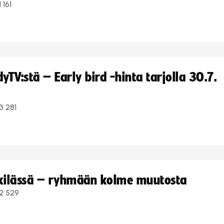
1 161
TV:stä – Early bird -hinta tarjolla 30.7.
3 281
kkilässä – ryhmään kolme muutosta
2 529