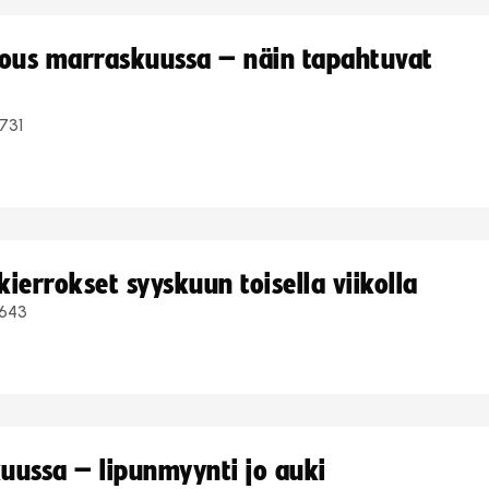
kous marraskuussa – näin tapahtuvat
731
ierrokset syyskuun toisella viikolla
643
uussa – lipunmyynti jo auki