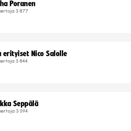
uha Poranen
kertoja:
3 877
erityiset Nico Salolle
kertoja:
3 844
ukka Seppälä
kertoja:
3 594