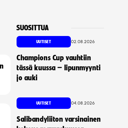
SUOSITTUA
02.08.2026
UUTISET
Champions Cup vauhtiin
an
tässä kuussa – lipunmyynti
jo auki
04.08.2026
UUTISET
Salibandyliiton varsinainen