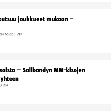
 kutsuu joukkueet mukaan –
kertoja:
3 919
kisoista – Salibandyn MM-kisojen
 yhteen
3 314