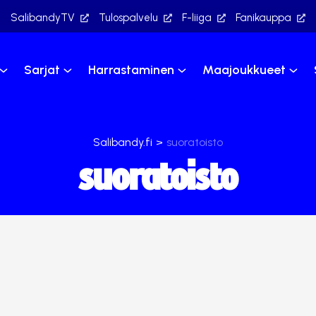
SalibandyTV
Tulospalvelu
F-liiga
Fanikauppa
Sarjat
Harrastaminen
Maajoukkueet
Salibandy.fi
>
suoratoisto
suoratoisto