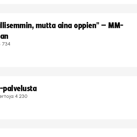
hallisemmin, mutta aina oppien” – MM-
aan
4 734
i-palvelusta
ertoja:
4 230