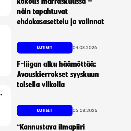
kokous marraskuussa –
näin tapahtuvat
ehdokasasettelu ja valinnat
04.08.2026
UUTISET
F-liigan alku häämöttää:
Avauskierrokset syyskuun
toisella viikolla
”
05.08.2026
UUTISET
“Kannustava ilmapiiri