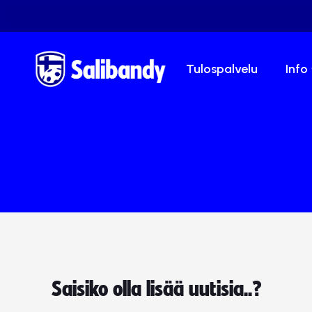
Tulospalvelu
Info
Saisiko olla lisää uutisia..?