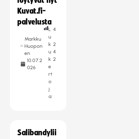
löytyvät nyt
Kuvat.fi-
palvelusta
L
4
u
Markku
k
2
Huopon
u
4
en
k
2
10.07.2
e
026
rt
o
j
a:
Salibandylii