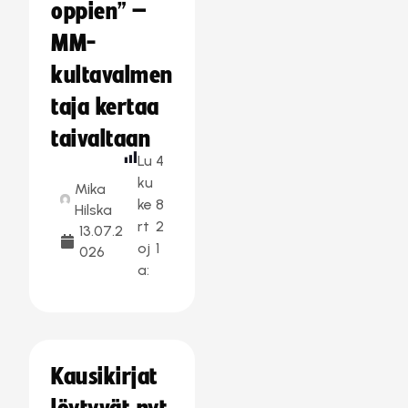
oppien” –
MM-
kultavalmen
taja kertaa
taivaltaan
Lu
4
ku
Mika
ke
8
Hilska
rt
2
13.07.2
oj
1
026
a:
Kausikirjat