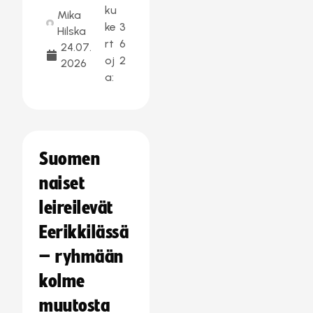
ku
Mika
ke
3
Hilska
rt
6
24.07.
oj
2
2026
a:
Suomen
naiset
leireilevät
Eerikkilässä
– ryhmään
kolme
muutosta