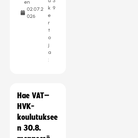
u
3
en
k
9
02.07.2
e
026
r
t
o
j
a
:
Hae VAT–
HVK-
koulutuksee
n 30.8.