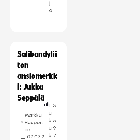
j
a
:
Salibandylii
ton
ansiomerkk
i: Jukka
Seppälä
L
3
u
Markku
k
5
Huopon
u
9
en
k
7
07.07.2