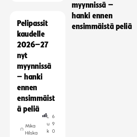
myynnissä –
hanki ennen
Pelipassit
ensimmäistä peliä
kaudelle
2026–27
nyt
myynnissä
– hanki
ennen
ensimmäist
ä peliä
L
6
u
9
Mika
k
0
Hilska