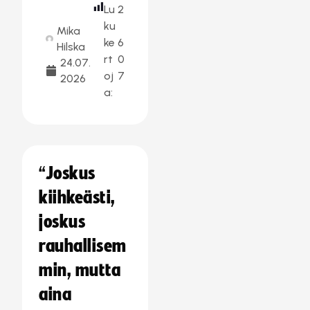
Lu
2
ku
Mika
ke
6
Hilska
rt
0
24.07.
oj
7
2026
a:
“Joskus
kiihkeästi,
joskus
rauhallisem
min, mutta
aina