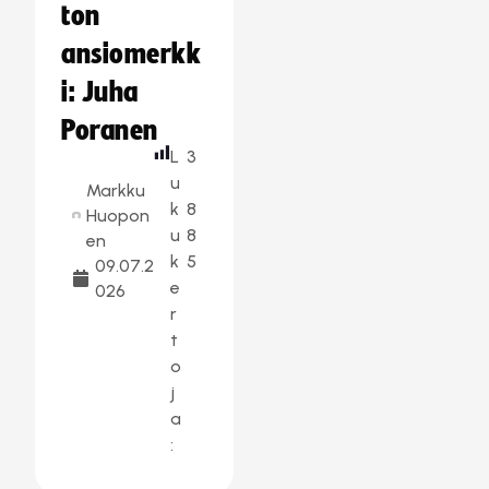
ton
ansiomerkk
i: Juha
Poranen
L
3
u
Markku
k
8
Huopon
u
8
en
k
5
09.07.2
e
026
r
t
o
j
a
: