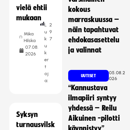
vielä ehtii
kokous
mukaan
marraskuussa –
L
2
näin tapahtuvat
u
9
Mika
k
7
ehdokasasettelu
Hilska
u
07.08.
ja valinnat
k
2026
er
t
05.08.2
oj
UUTISET
026
a:
“Kannustava
ilmapiiri syntyy
yhdessä – Reilu
Syksyn
Aikuinen -pilotti
turnausvilsk
käynnistyy”