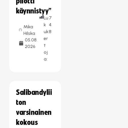
pilotti
käynnistyy”
Lu
7
k
4
Mika
uk
8
Hilska
er
05.08.
t
2026
oj
a:
Salibandylii
ton
varsinainen
kokous