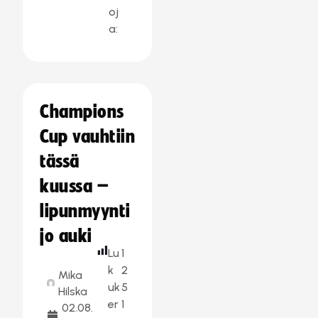
oj
a:
Champions
Cup vauhtiin
tässä
kuussa –
lipunmyynti
jo auki
Lu
1
k
2
Mika
uk
5
Hilska
er
1
02.08.