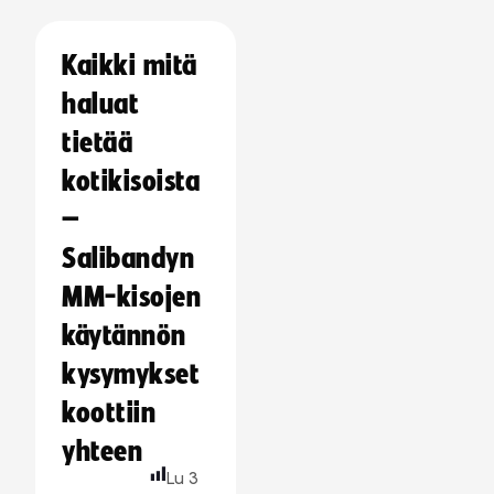
Kaikki mitä
haluat
tietää
kotikisoista
–
Salibandyn
MM-kisojen
käytännön
kysymykset
koottiin
yhteen
Lu
3