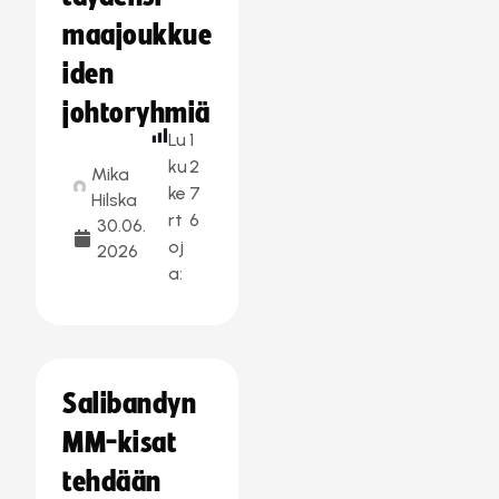
maajoukkue
iden
johtoryhmiä
Lu
1
ku
2
Mika
ke
7
Hilska
rt
6
30.06.
oj
2026
a:
Salibandyn
MM-kisat
tehdään