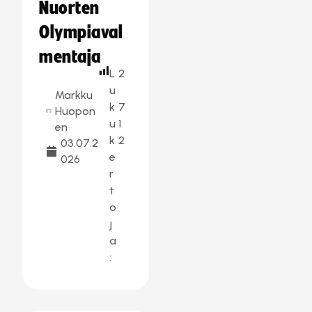
Nuorten
Olympiaval
mentaja
L
2
u
Markku
k
7
Huopon
u
1
en
k
2
03.07.2
e
026
r
t
o
j
a
: