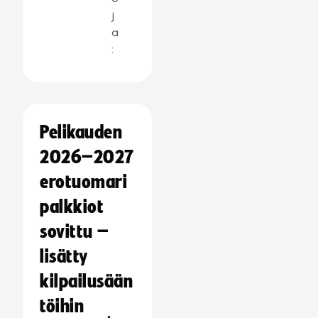
j
a
:
Pelikauden
2026–2027
erotuomari
palkkiot
sovittu –
lisätty
kilpailusään
töihin