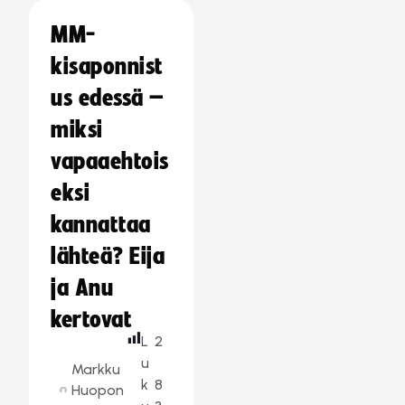
MM-
kisaponnist
us edessä –
miksi
vapaaehtois
eksi
kannattaa
lähteä? Eija
ja Anu
kertovat
L
2
u
Markku
k
8
Huopon