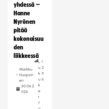
yhdessä –
Hanne
Nyrönen
pitää
kokonaisuu
den
liikkeessä
L
1
u
2
Markku
k
9
Huopon
u
6
en
k
30.06.2
e
026
r
t
o