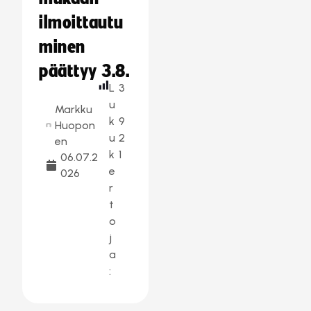
ilmoittautu
minen
päättyy 3.8.
L
3
u
Markku
k
9
Huopon
u
2
en
k
1
06.07.2
e
026
r
t
o
j
a
: