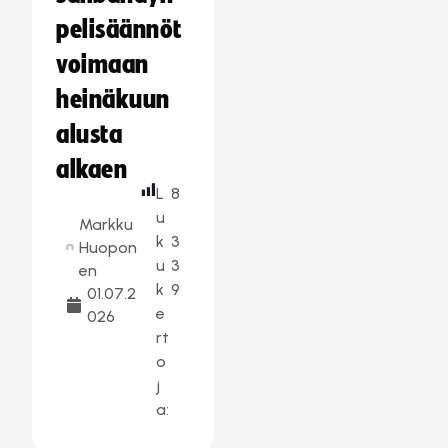
pelisäännöt
voimaan
heinäkuun
alusta
alkaen
L
8
u
Markku
k
3
Huopon
u
3
en
k
9
01.07.2
e
026
rt
o
j
a: