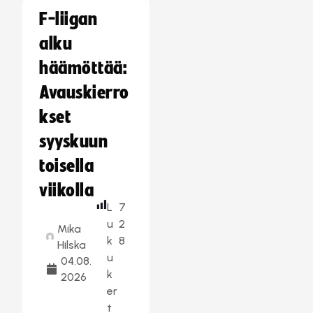
F-liigan
alku
häämöttää:
Avauskierro
kset
syyskuun
toisella
viikolla
L
7
u
2
Mika
k
8
Hilska
u
04.08.
k
2026
er
t