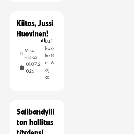
Kiitos, Jussi
Huovinen!
Lu
1
ku
6
Mika
ke
8
Hilska
rt
6
01.07.2
oj
026
a:
Salibandylii
ton hallitus
täydensi