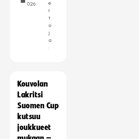
e
026
r
t
o
j
a
:
Kouvolan
Lakritsi
Suomen Cup
kutsuu
joukkueet
mukaan –