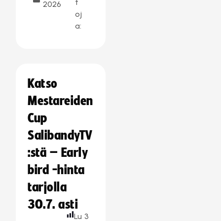
t
2026
oj
a:
Katso
Mestareiden
Cup
SalibandyTV
:stä – Early
bird -hinta
tarjolla
30.7. asti
Lu
3