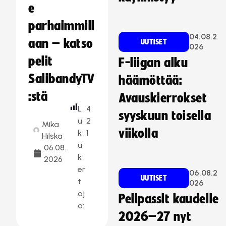
e
parhaimmill
04.08.2
aan – katso
UUTISET
026
pelit
F-liigan alku
SalibandyTV
häämöttää:
:stä
Avauskierrokset
L
4
syyskuun toisella
u
2
Mika
viikolla
k
1
Hilska
u
06.08.
k
2026
er
06.08.2
UUTISET
t
026
oj
Pelipassit kaudelle
a:
2026–27 nyt