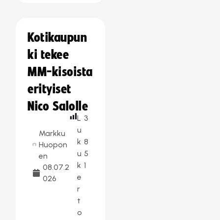
Kotikaupun
ki tekee
MM-kisoista
erityiset
Nico Salolle
L
3
u
Markku
k
8
Huopon
u
5
en
k
1
08.07.2
e
026
r
t
o