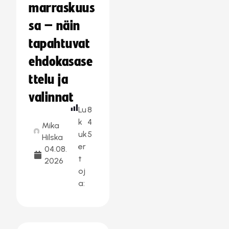
marraskuus
sa – näin
tapahtuvat
ehdokasase
ttelu ja
valinnat
Lu
8
k
4
Mika
uk
5
Hilska
er
04.08.
t
2026
oj
a: