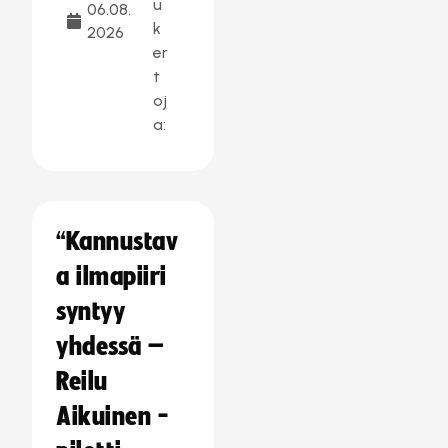
u
06.08.
k
2026
er
t
oj
a:
“Kannustav
a ilmapiiri
syntyy
yhdessä –
Reilu
Aikuinen -