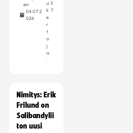
u
5
en
k
7
04.07.2
e
026
r
t
o
j
a
:
Nimitys: Erik
Frilund on
Salibandylii
ton uusi