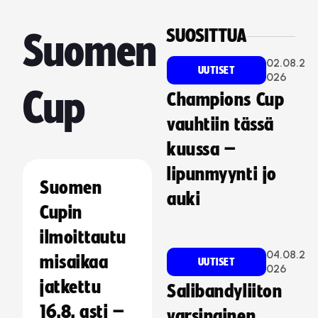
SUOSITTUA
Suomen
02.08.2
UUTISET
026
Cup
Champions Cup
vauhtiin tässä
kuussa –
lipunmyynti jo
Suomen
auki
Cupin
ilmoittautu
04.08.2
misaikaa
UUTISET
026
jatkettu
Salibandyliiton
16.8. asti –
varsinainen