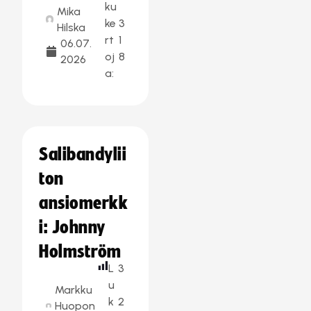
ku
Mika
ke
3
Hilska
rt
1
06.07.
oj
8
2026
a:
Salibandylii
ton
ansiomerkk
i: Johnny
Holmström
L
3
u
Markku
k
2
Huopon