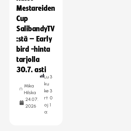
Mestareiden
Cup
SalibandyTV
:stä – Early
bird -hinta
tarjolla
30.7. asti
Lu
3
ku
Mika
ke
3
Hilska
rt
0
24.07.
oj
1
2026
a: