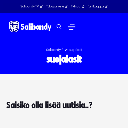
SalibandyTV
Tulospalvelu
F-liiga
Fanikauppa
>
Salibandy.fi
suojalasit
suojalasit
Saisiko olla lisää uutisia..?