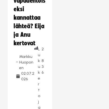
vapaaehtois
eksi
kannattaa
lähteä? Eija
ja Anu
kertovat
L
2
u
Markku
k
8
Huopon
u
3
en
k
6
02.07.2
e
026
r
t
o
j
a