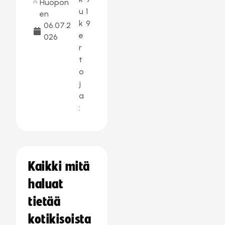
Huopon
u
1
en
k
9
06.07.2
e
026
r
t
o
j
a
:
Kaikki mitä
haluat
tietää
kotikisoista