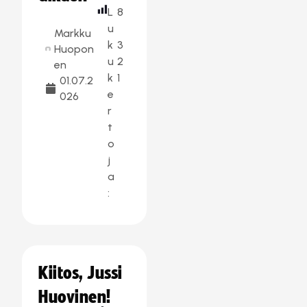
L
8
u
Markku
k
3
Huopon
u
2
en
k
1
01.07.2
e
026
r
t
o
j
a
:
Kiitos, Jussi
Huovinen!