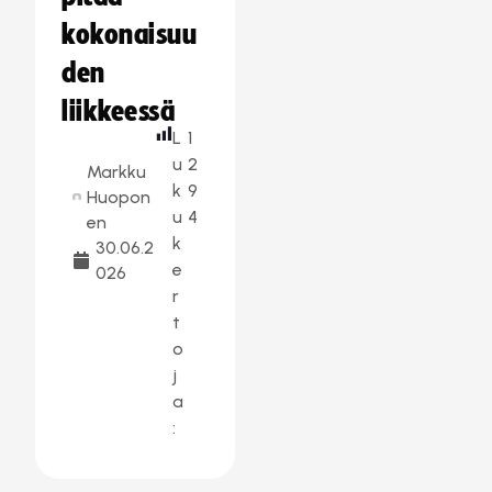
kokonaisuu
den
liikkeessä
L
1
u
2
Markku
k
9
Huopon
u
4
en
k
30.06.2
e
026
r
t
o
j
a
: