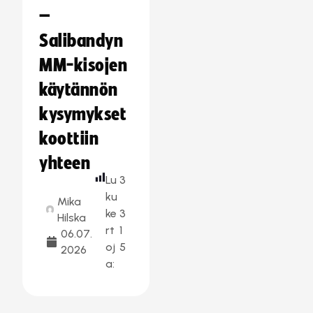
–
Salibandyn
MM-kisojen
käytännön
kysymykset
koottiin
yhteen
Lu
3
ku
Mika
ke
3
Hilska
rt
1
06.07.
oj
5
2026
a: