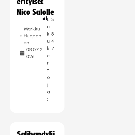
erityiset
Nico Salolle
L
3
u
Markku
k
8
Huopon
u
4
en
k
7
08.07.2
e
026
r
t
o
j
a
:
Salibandylii