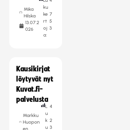
Lu
4
ku
Mika
ke
7
Hilska
rt
5
13.07.2
oj
3
026
a:
Kausikirjat
löytyvät nyt
Kuvat.fi-
palvelusta
L
4
u
Markku
k
2
Huopon
u
3
en