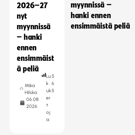
myynnissä –
2026–27
hanki ennen
nyt
ensimmäistä peliä
myynnissä
– hanki
ennen
ensimmäist
ä peliä
Lu
5
k
6
Mika
uk
5
Hilska
er
06.08.
t
2026
oj
a: