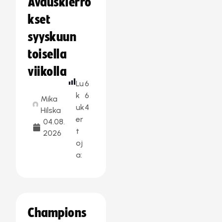
Avauskierro
kset
syyskuun
toisella
viikolla
Lu
6
k
6
Mika
uk
4
Hilska
er
04.08.
t
2026
oj
a:
Champions