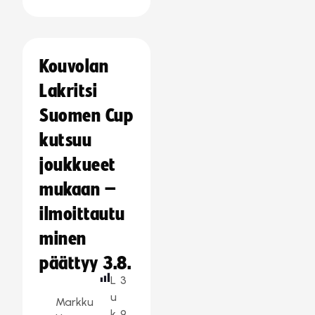
Kouvolan
Lakritsi
Suomen Cup
kutsuu
joukkueet
mukaan –
ilmoittautu
minen
päättyy 3.8.
L
3
u
Markku
k
9