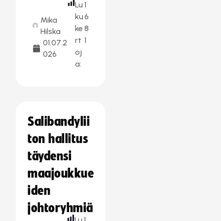
Lu
1
ku
6
Mika
ke
8
Hilska
rt
1
01.07.2
oj
026
a:
Salibandylii
ton hallitus
täydensi
maajoukkue
iden
johtoryhmiä
Lu
1