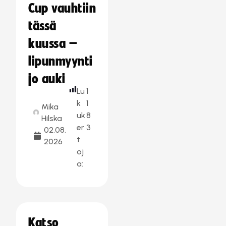
Cup vauhtiin
tässä
kuussa –
lipunmyynti
jo auki
Lu
1
k
1
Mika
uk
8
Hilska
er
3
02.08.
t
2026
oj
a:
Katso