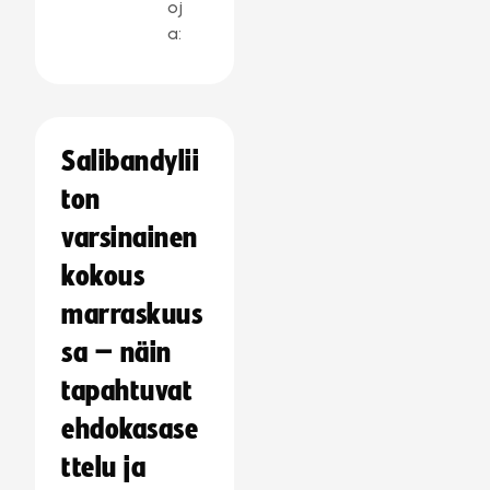
oj
a:
Salibandylii
ton
varsinainen
kokous
marraskuus
sa – näin
tapahtuvat
ehdokasase
ttelu ja