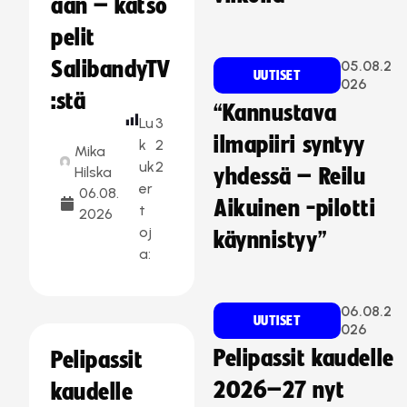
aan – katso
pelit
SalibandyTV
05.08.2
UUTISET
026
:stä
“Kannustava
Lu
3
ilmapiiri syntyy
k
2
Mika
uk
2
Hilska
yhdessä – Reilu
er
06.08.
Aikuinen -pilotti
t
2026
oj
käynnistyy”
a:
06.08.2
UUTISET
026
Pelipassit kaudelle
Pelipassit
2026–27 nyt
kaudelle