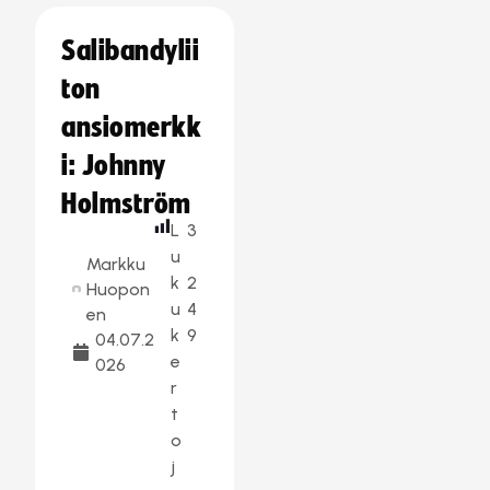
Salibandylii
ton
ansiomerkk
i: Johnny
Holmström
L
3
u
Markku
k
2
Huopon
u
4
en
k
9
04.07.2
e
026
r
t
o
j