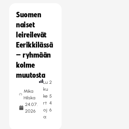
Suomen
naiset
leireilevät
Eerikkilässä
– ryhmään
kolme
muutosta
Lu
2
ku
Mika
ke
5
Hilska
rt
4
24.07.
oj
6
2026
a: