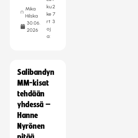
ku
2
Mika
ke
7
Hilska
rt
3
30.06.
oj
2026
a:
Salibandyn
MM-kisat
tehdään
yhdessä –
Hanne
Nyrönen
pitää