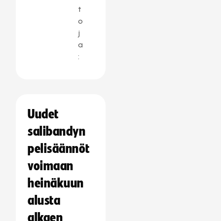
t
o
j
a
:
Uudet
salibandyn
pelisäännöt
voimaan
heinäkuun
alusta
alkaen