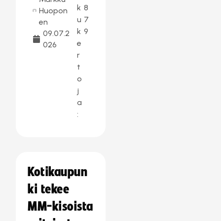
k
8
Huopon
u
7
en
k
9
09.07.2
e
026
r
t
o
j
a
:
Kotikaupun
ki tekee
MM-kisoista