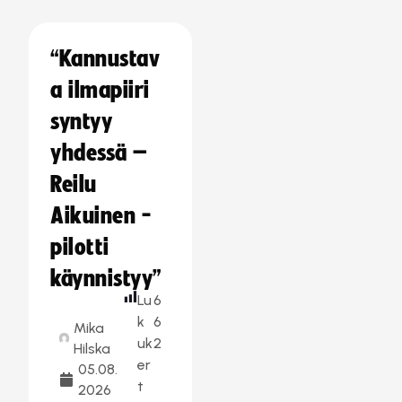
“Kannustav
a ilmapiiri
syntyy
yhdessä –
Reilu
Aikuinen -
pilotti
käynnistyy”
Lu
6
k
6
Mika
uk
2
Hilska
er
05.08.
t
2026