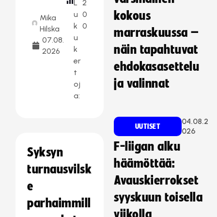
L
2
kokous
u
0
Mika
k
0
Hilska
marraskuussa –
u
07.08.
näin tapahtuvat
k
2026
er
ehdokasasettelu
t
ja valinnat
oj
a:
04.08.2
UUTISET
026
F-liigan alku
Syksyn
häämöttää:
turnausvilsk
Avauskierrokset
e
syyskuun toisella
parhaimmill
viikolla