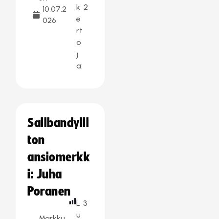
k
2
10.07.2
e
026
rt
o
j
a:
Salibandylii
ton
ansiomerkk
i: Juha
Poranen
L
3
u
Markku