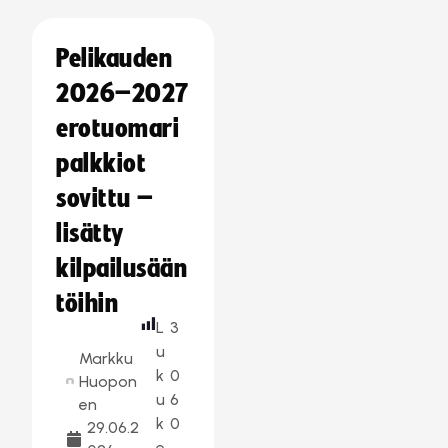
Pelikauden
2026–2027
erotuomari
palkkiot
sovittu –
lisätty
kilpailusään
töihin
L
3
u
Markku
k
0
Huopon
u
6
en
k
0
29.06.2
e