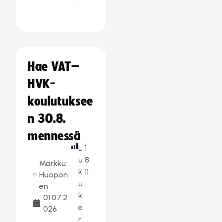
:
Hae VAT–
HVK-
koulutuksee
n 30.8.
mennessä
L
1
u
8
Markku
k
11
Huopon
u
en
k
01.07.2
e
026
r