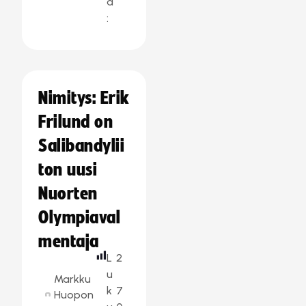
a
:
Nimitys: Erik
Frilund on
Salibandylii
ton uusi
Nuorten
Olympiaval
mentaja
L
2
u
Markku
k
7
Huopon