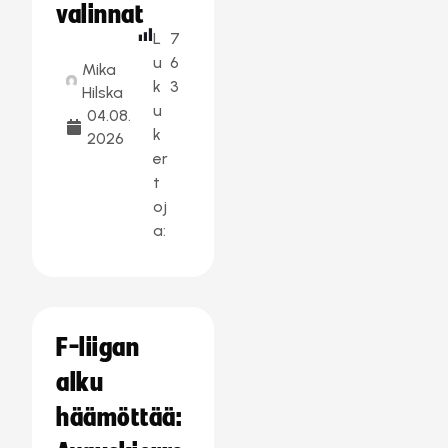
valinnat
L
7
u
6
Mika
k
3
Hilska
u
04.08.
k
2026
er
t
oj
a:
F-liigan
alku
häämöttää: