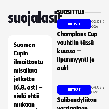
SUOSITTUA
suojalasit
02.08.2
UUTISET
026
Champions Cup
vauhtiin tässä
Suomen
kuussa –
Cupin
lipunmyynti jo
ilmoittautu
auki
misaikaa
jatkettu
16.8. asti –
04.08.2
UUTISET
026
vielä ehtii
Salibandyliiton
mukaan
varsinainen