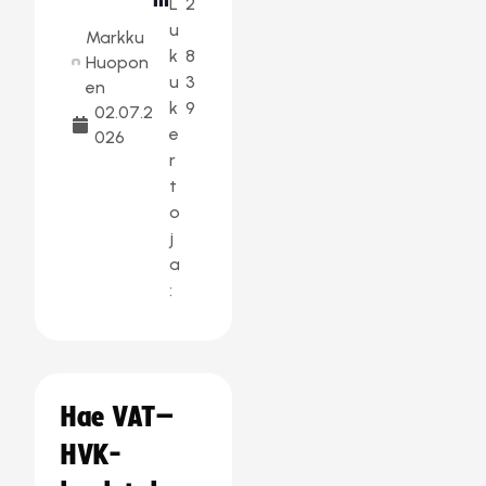
L
2
u
Markku
k
8
Huopon
u
3
en
k
9
02.07.2
e
026
r
t
o
j
a
:
Hae VAT–
HVK-