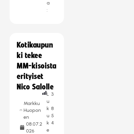
a
:
Kotikaupun
ki tekee
MM-kisoista
erityiset
Nico Salolle
L
3
u
Markku
k
8
Huopon
u
5
en
k
4
08.07.2
e
026