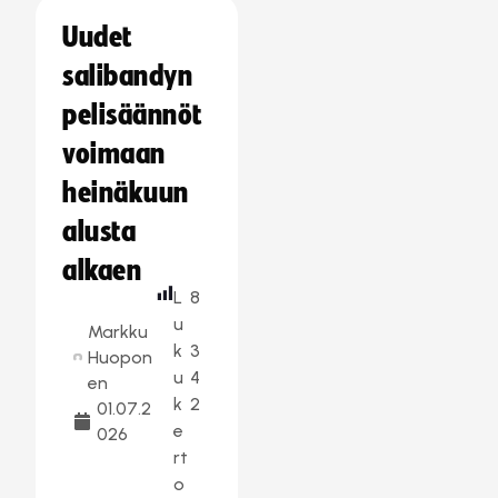
Uudet
salibandyn
pelisäännöt
voimaan
heinäkuun
alusta
alkaen
L
8
u
Markku
k
3
Huopon
u
4
en
k
2
01.07.2
e
026
rt
o