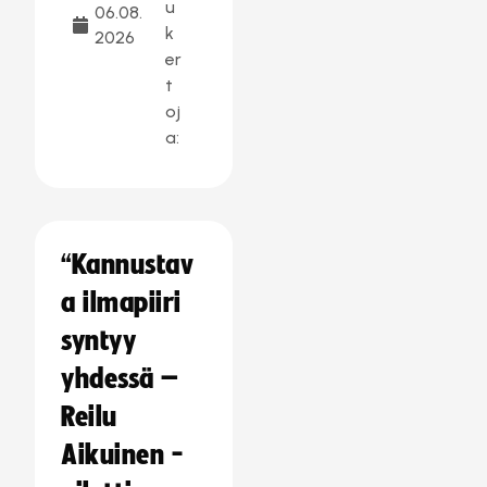
u
06.08.
k
2026
er
t
oj
a:
“Kannustav
a ilmapiiri
syntyy
yhdessä –
Reilu
Aikuinen -