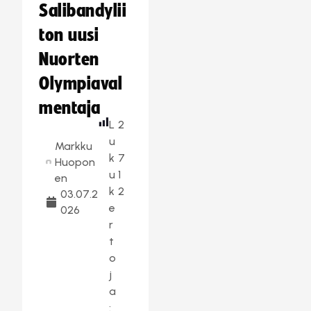
Salibandylii
ton uusi
Nuorten
Olympiaval
mentaja
L
2
u
Markku
k
7
Huopon
u
1
en
k
2
03.07.2
e
026
r
t
o
j
a
: