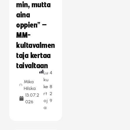
min, mutta
aina
oppien” –
MM-
kultavalmen
taja kertaa
taivaltaan
Lu
4
ku
Mika
ke
8
Hilska
rt
2
13.07.2
oj
9
026
a: