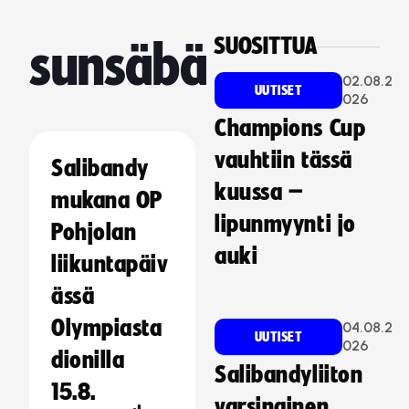
SUOSITTUA
sunsäbä
02.08.2
UUTISET
026
Champions Cup
vauhtiin tässä
Salibandy
kuussa –
mukana OP
lipunmyynti jo
Pohjolan
auki
liikuntapäiv
ässä
Olympiasta
04.08.2
UUTISET
026
dionilla
Salibandyliiton
15.8.
varsinainen