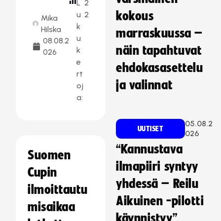
L
2
kokous
u
2
Mika
k
Hilska
marraskuussa –
u
08.08.2
näin tapahtuvat
k
026
e
ehdokasasettelu
rt
ja valinnat
oj
a:
05.08.2
UUTISET
026
“Kannustava
Suomen
ilmapiiri syntyy
Cupin
yhdessä – Reilu
ilmoittautu
Aikuinen -pilotti
misaikaa
käynnistyy”