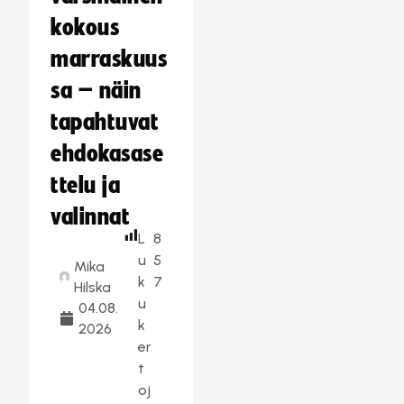
kokous
marraskuus
sa – näin
tapahtuvat
ehdokasase
ttelu ja
valinnat
L
8
u
5
Mika
k
7
Hilska
u
04.08.
k
2026
er
t
oj