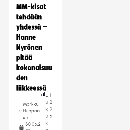
MM-kisat
tehdään
yhdessä –
Hanne
Nyrönen
pitää
kokonaisuu
den
liikkeessä
L
1
u
2
Markku
k
9
Huopon
u
6
en
k
30.06.2
e