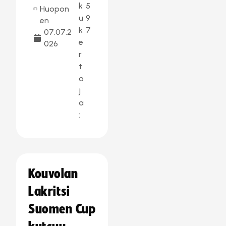
k
5
Huopon
u
9
en
k
7
07.07.2
e
026
r
t
o
j
a
:
Kouvolan
Lakritsi
Suomen Cup