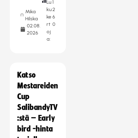
Lu
1
ku
2
Mika
ke
6
Hilska
rt
0
02.08.
oj
2026
a:
Katso
Mestareiden
Cup
SalibandyTV
:stä – Early
bird -hinta