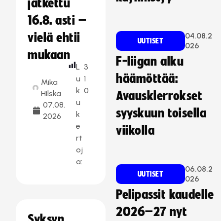
jatkettu
16.8. asti –
vielä ehtii
04.08.2
UUTISET
026
mukaan
F-liigan alku
L
3
häämöttää:
u
1
Mika
k
0
Hilska
Avauskierrokset
u
07.08.
syyskuun toisella
k
2026
e
viikolla
rt
oj
a:
06.08.2
UUTISET
026
Pelipassit kaudelle
2026–27 nyt
Syksyn