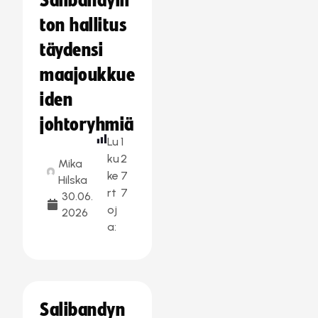
Salibandylii
ton hallitus
täydensi
maajoukkue
iden
johtoryhmiä
Lu
1
ku
2
Mika
ke
7
Hilska
rt
7
30.06.
oj
2026
a:
Salibandyn