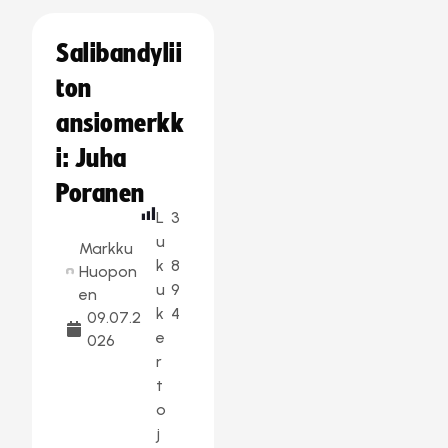
Salibandylii
ton
ansiomerkk
i: Juha
Poranen
L
3
u
Markku
k
8
Huopon
u
9
en
k
4
09.07.2
e
026
r
t
o
j