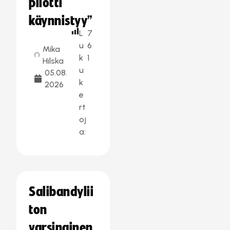
pilotti
käynnistyy”
L
7
u
6
Mika
k
1
Hilska
u
05.08.
k
2026
e
rt
oj
a:
Salibandylii
ton
varsinainen