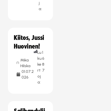
j
a:
Kiitos, Jussi
Huovinen!
Lu
1
ku
6
Mika
ke
8
Hilska
rt
7
01.07.2
oj
026
a: