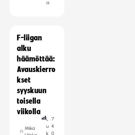
a:
F-liigan
alku
häämöttää:
Avauskierro
kset
syyskuun
toisella
viikolla
L
7
u
4
Mika
k
0