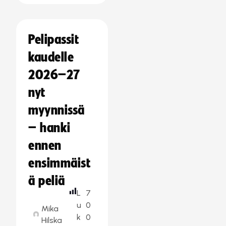
Pelipassit
kaudelle
2026–27
nyt
myynnissä
– hanki
ennen
ensimmäist
ä peliä
L
7
u
0
Mika
k
0
Hilska