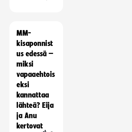
MM-
kisaponnist
us edessä –
miksi
vapaaehtois
eksi
kannattaa
lähteä? Eija
ja Anu
kertovat