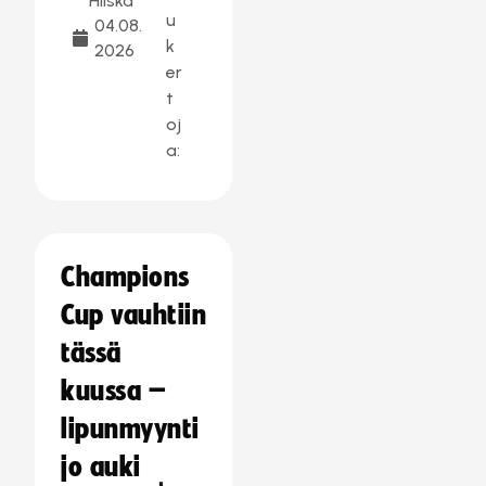
Hilska
u
04.08.
k
2026
er
t
oj
a:
Champions
Cup vauhtiin
tässä
kuussa –
lipunmyynti
jo auki