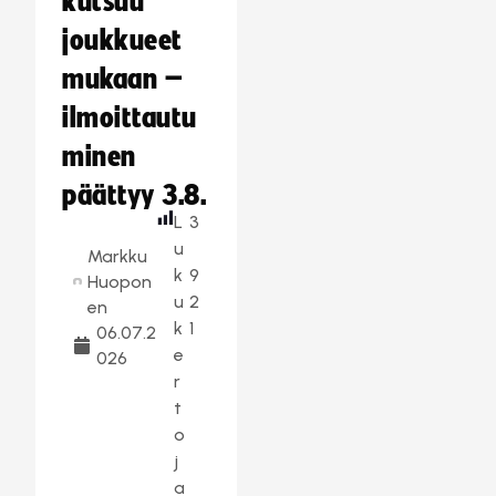
kutsuu
joukkueet
mukaan –
ilmoittautu
minen
päättyy 3.8.
L
3
u
Markku
k
9
Huopon
u
2
en
k
1
06.07.2
e
026
r
t
o
j
a