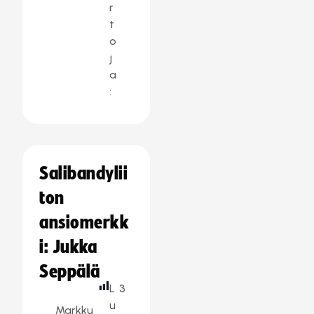
r
t
o
j
a
:
Salibandylii
ton
ansiomerkk
i: Jukka
Seppälä
L
3
u
Markku