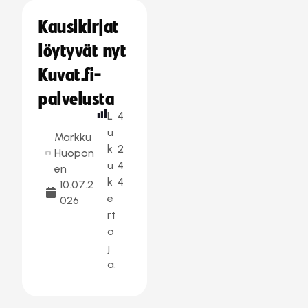
Kausikirjat
löytyvät nyt
Kuvat.fi-
palvelusta
L
4
u
Markku
k
2
Huopon
u
4
en
k
4
10.07.2
e
026
rt
o
j
a: