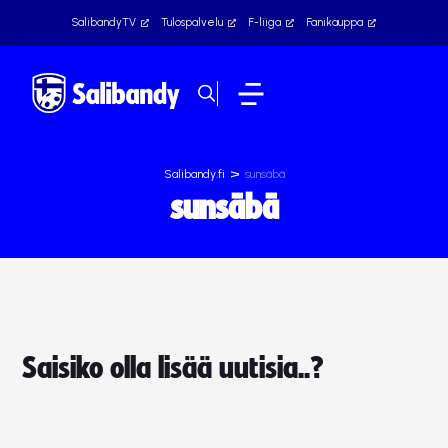
SalibandyTV
Tulospalvelu
F-liiga
Fanikauppa
>
Salibandy.fi
sunsäbä
sunsäbä
Saisiko olla lisää uutisia..?