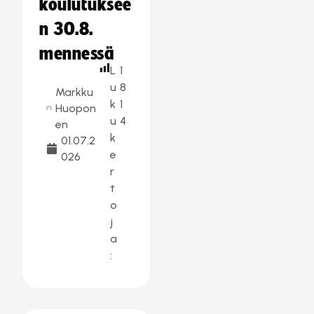
koulutuksee
n 30.8.
mennessä
L
1
u
8
Markku
k
1
Huopon
u
4
en
k
01.07.2
e
026
r
t
o
j
a
: