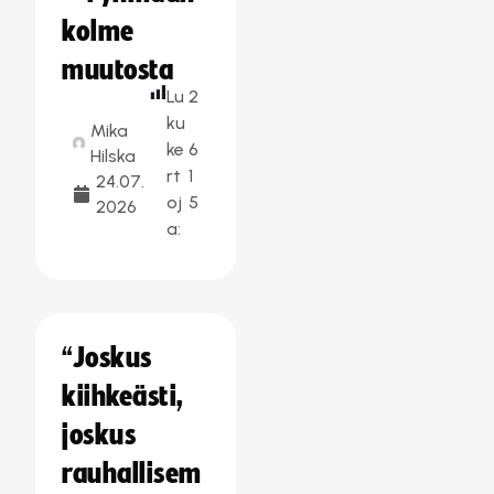
kolme
muutosta
Lu
2
ku
Mika
ke
6
Hilska
rt
1
24.07.
oj
5
2026
a:
“Joskus
kiihkeästi,
joskus
rauhallisem