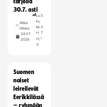
tarjolla
30.7. asti
Lu
3
ku
Mika
ke
3
Hilska
rt
7
24.07.
oj
1
2026
a:
Suomen
naiset
leireilevät
Eerikkilässä
– ryhmään