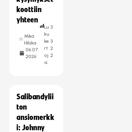
koottiin
yhteen
Lu
3
ku
Mika
ke
3
Hilska
rt
2
06.07.
oj
2
2026
a:
Salibandylii
ton
ansiomerkk
i: Johnny