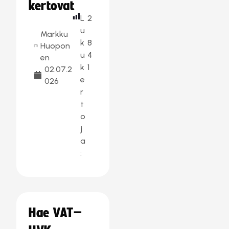
kertovat
L
2
u
Markku
k
8
Huopon
u
4
en
k
1
02.07.2
e
026
r
t
o
j
a
:
Hae VAT–