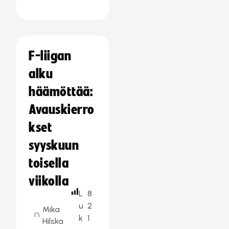
F-liigan
alku
häämöttää:
Avauskierro
kset
syyskuun
toisella
viikolla
L
8
u
2
Mika
k
1
Hilska