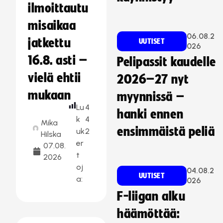
ilmoittautu
misaikaa
06.08.2
jatkettu
UUTISET
026
16.8. asti –
Pelipassit kaudelle
vielä ehtii
2026–27 nyt
mukaan
myynnissä –
Lu
4
hanki ennen
k
4
Mika
ensimmäistä peliä
uk
2
Hilska
er
07.08.
t
2026
oj
04.08.2
UUTISET
a:
026
F-liigan alku
häämöttää: