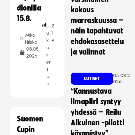
dionilla
kokous
15.8.
marraskuussa –
L
2
näin tapahtuvat
u
1
Mika
k
9
ehdokasasettelu
Hilska
u
08.08.
ja valinnat
k
2026
er
t
05.08.2
oj
UUTISET
026
a:
“Kannustava
ilmapiiri syntyy
yhdessä – Reilu
Suomen
Aikuinen -pilotti
Cupin
käynnistyy”