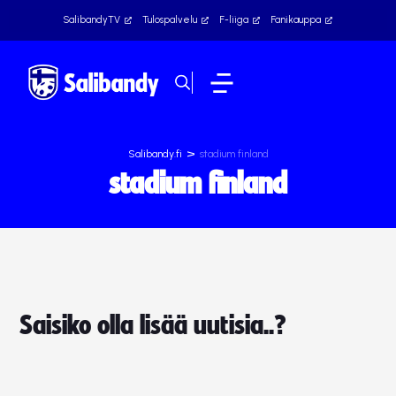
SalibandyTV
Tulospalvelu
F-liiga
Fanikauppa
>
Salibandy.fi
stadium finland
stadium finland
Saisiko olla lisää uutisia..?