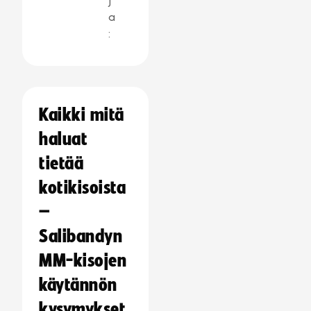
j
a
:
Kaikki mitä
haluat
tietää
kotikisoista
–
Salibandyn
MM-kisojen
käytännön
kysymykset