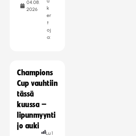
u
04.08.
k
2026
er
t
oj
a:
Champions
Cup vauhtiin
tässä
kuussa –
lipunmyynti
jo auki
Lu
1