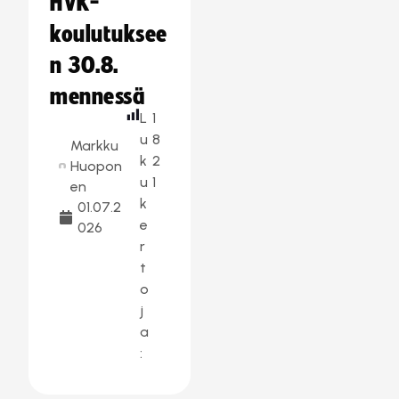
HVK-
koulutuksee
n 30.8.
mennessä
L
1
u
8
Markku
k
2
Huopon
u
1
en
k
01.07.2
e
026
r
t
o
j
a
: