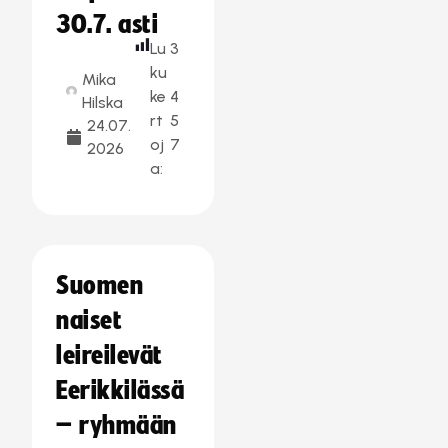
30.7. asti
Lu
3
ku
Mika
ke
4
Hilska
rt
5
24.07.
oj
7
2026
a:
Suomen
naiset
leireilevät
Eerikkilässä
– ryhmään