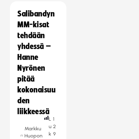
Salibandyn
MM-kisat
tehdään
yhdessä –
Hanne
Nyrönen
pitää
kokonaisuu
den
liikkeessä
L
1
u
2
Markku
k
9
Huopon