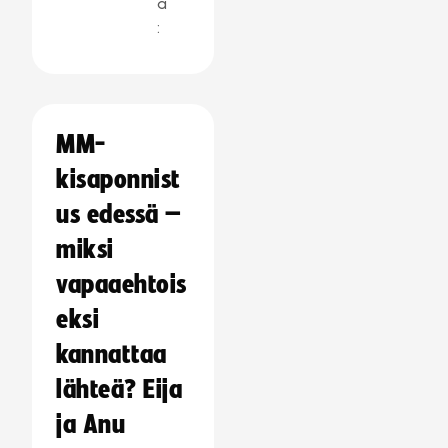
a
:
MM-
kisaponnist
us edessä –
miksi
vapaaehtois
eksi
kannattaa
lähteä? Eija
ja Anu