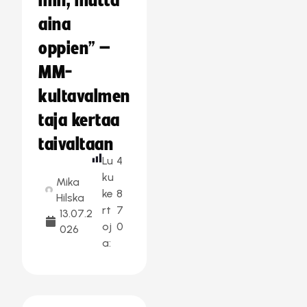
min, mutta
aina
oppien” –
MM-
kultavalmen
taja kertaa
taivaltaan
Lu
4
ku
Mika
ke
8
Hilska
rt
7
13.07.2
oj
0
026
a: