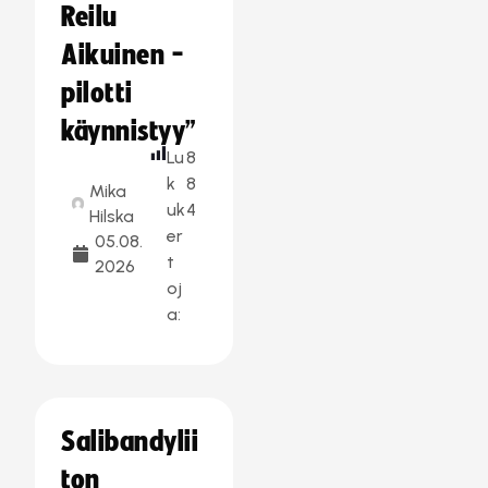
Reilu
Aikuinen -
pilotti
käynnistyy”
Lu
8
k
8
Mika
uk
4
Hilska
er
05.08.
t
2026
oj
a:
Salibandylii
ton