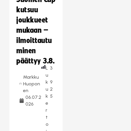
kutsuu
joukkueet
mukaan –
ilmoittautu
minen
päättyy 3.8.
L
3
u
Markku
k
9
Huopon
u
2
en
k
5
06.07.2
e
026
r
t
o