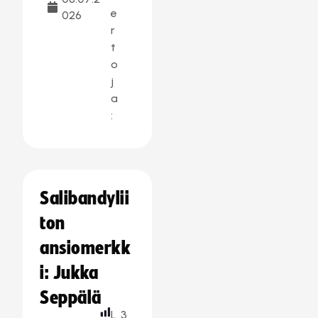
e
026
r
t
o
j
a
:
Salibandylii
ton
ansiomerkk
i: Jukka
Seppälä
L
3