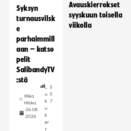
Avauskierrokset
Syksyn
syyskuun toisella
turnausvilsk
viikolla
e
parhaimmill
aan – katso
pelit
SalibandyTV
:stä
L
5
u
5
Mika
k
7
Hilska
u
06.08.
k
2026
er
t