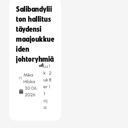
Salibandylii
ton hallitus
täydensi
maajoukkue
iden
johtoryhmiä
Lu
1
k
2
Mika
uk
8
Hilska
er
1
30.06.
t
2026
oj
a: