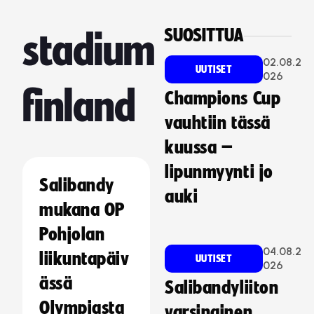
SUOSITTUA
stadium
02.08.2
UUTISET
026
finland
Champions Cup
vauhtiin tässä
kuussa –
lipunmyynti jo
Salibandy
auki
mukana OP
Pohjolan
04.08.2
liikuntapäiv
UUTISET
026
ässä
Salibandyliiton
Olympiasta
varsinainen