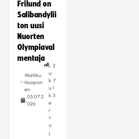
Frilund on
Salibandylii
ton uusi
Nuorten
Olympiaval
mentaja
L
2
u
Markku
k
7
Huopon
u
1
en
k
3
03.07.2
e
026
r
t
o
j