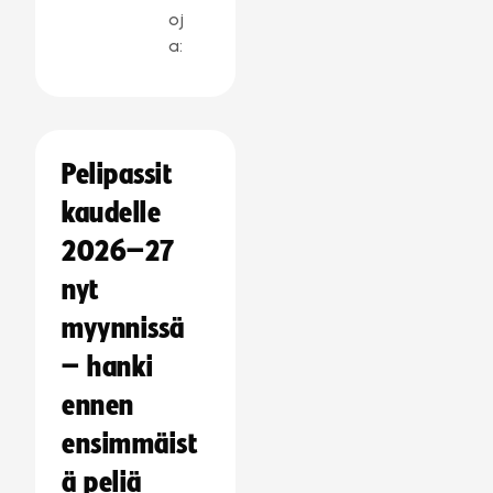
oj
a:
Pelipassit
kaudelle
2026–27
nyt
myynnissä
– hanki
ennen
ensimmäist
ä peliä