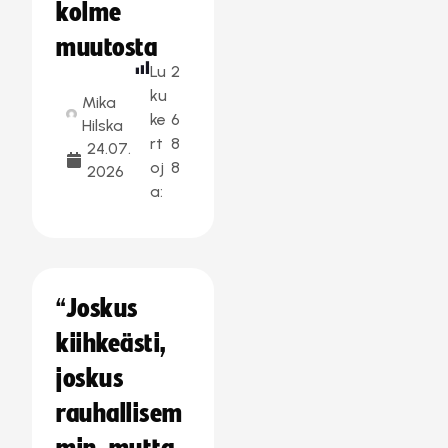
kolme
muutosta
Lu
2
ku
Mika
ke
6
Hilska
rt
8
24.07.
oj
8
2026
a:
“Joskus
kiihkeästi,
joskus
rauhallisem