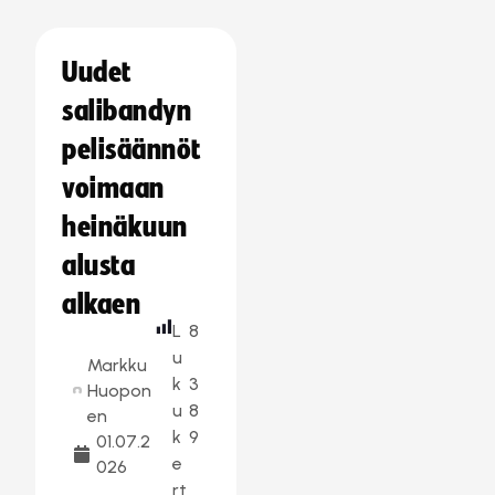
Uudet
salibandyn
pelisäännöt
voimaan
heinäkuun
alusta
alkaen
L
8
u
Markku
k
3
Huopon
u
8
en
k
9
01.07.2
e
026
rt