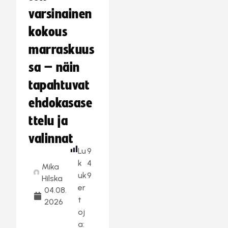
varsinainen
kokous
marraskuus
sa – näin
tapahtuvat
ehdokasase
ttelu ja
valinnat
Lu
9
k
4
Mika
uk
9
Hilska
er
04.08.
t
2026
oj
a: