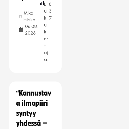
L
8
u
3
Mika
k
7
Hilska
u
06.08.
k
2026
er
t
oj
a:
“Kannustav
a ilmapiiri
syntyy
yhdessä –