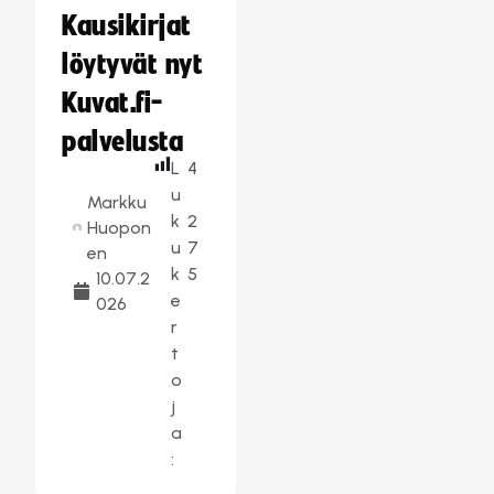
Kausikirjat
löytyvät nyt
Kuvat.fi-
palvelusta
L
4
u
Markku
k
2
Huopon
u
7
en
k
5
10.07.2
e
026
r
t
o
j
a
: