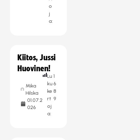
o
j
a:
Kiitos, Jussi
Huovinen!
Lu
1
ku
6
Mika
ke
8
Hilska
rt
9
01.07.2
oj
026
a: