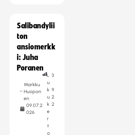
Salibandylii
ton
ansiomerkk
i: Juha
Poranen
L
3
u
Markku
k
9
Huopon
u
2
en
k
2
09.07.2
e
026
r
t
o