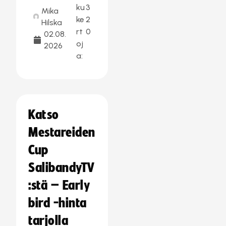
ku
3
Mika
ke
2
Hilska
rt
0
02.08.
oj
2026
a:
Katso
Mestareiden
Cup
SalibandyTV
:stä – Early
bird -hinta
tarjolla