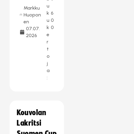
u
Markku
k
6
Huopon
u
0
en
k
0
07.07.
e
2026
r
t
o
j
a
:
Kouvolan
Lakritsi
Suomen Cup