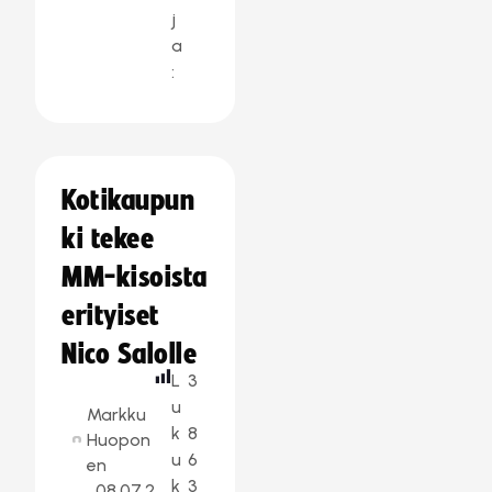
j
a
:
Kotikaupun
ki tekee
MM-kisoista
erityiset
Nico Salolle
L
3
u
Markku
k
8
Huopon
u
6
en
k
3
08.07.2