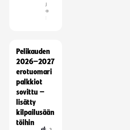
j
a
:
Pelikauden
2026–2027
erotuomari
palkkiot
sovittu –
lisätty
kilpailusään
töihin
L
3