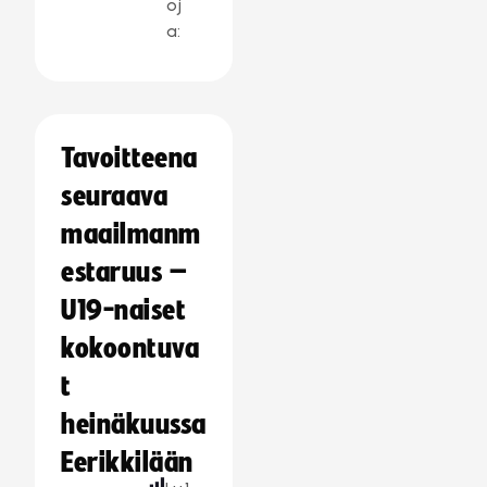
oj
a:
Tavoitteena
seuraava
maailmanm
estaruus –
U19-naiset
kokoontuva
t
heinäkuussa
Eerikkilään