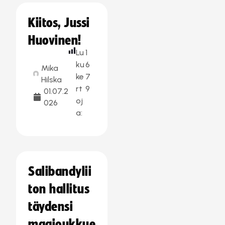
Kiitos, Jussi
Huovinen!
Lu
1
ku
6
Mika
ke
7
Hilska
rt
9
01.07.2
oj
026
a:
Salibandylii
ton hallitus
täydensi
maajoukkue