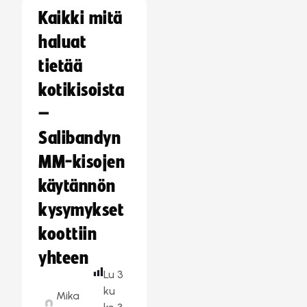
Kaikki mitä
haluat
tietää
kotikisoista
–
Salibandyn
MM-kisojen
käytännön
kysymykset
koottiin
yhteen
Lu
3
ku
Mika