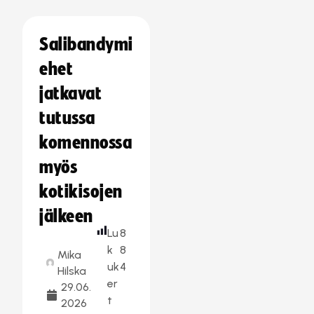
Salibandymi
ehet
jatkavat
tutussa
komennossa
myös
kotikisojen
jälkeen
Lu
8
k
8
Mika
uk
4
Hilska
er
29.06.
t
2026