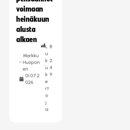
voimaan
heinäkuun
alusta
alkaen
L
8
u
Markku
k
2
Huopon
u
4
en
k
9
01.07.2
e
026
rt
o
j
a: