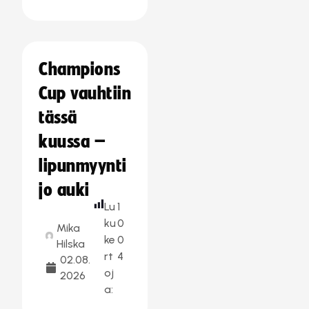
Champions
Cup vauhtiin
tässä
kuussa –
lipunmyynti
jo auki
Lu
1
ku
0
Mika
ke
0
Hilska
rt
4
02.08.
oj
2026
a: