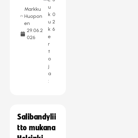
u
Markku
k
0
Huopon
u
2
en
k
6
29.06.2
e
026
r
t
o
j
a
:
Salibandylii
tto mukana