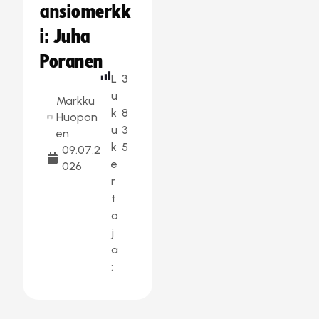
ansiomerkk
i: Juha
Poranen
L
3
u
Markku
k
8
Huopon
u
3
en
k
5
09.07.2
e
026
r
t
o
j
a
: