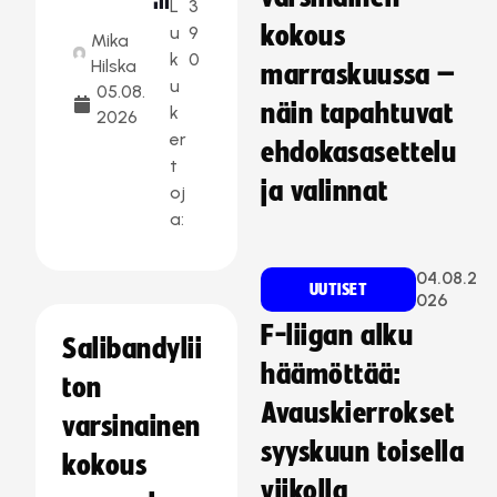
L
3
kokous
u
9
Mika
k
0
Hilska
marraskuussa –
u
05.08.
näin tapahtuvat
k
2026
er
ehdokasasettelu
t
ja valinnat
oj
a:
04.08.2
UUTISET
026
F-liigan alku
Salibandylii
häämöttää:
ton
Avauskierrokset
varsinainen
syyskuun toisella
kokous
viikolla