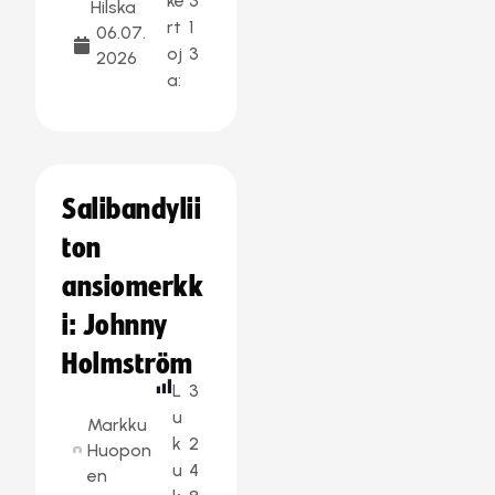
ke
3
Hilska
rt
1
06.07.
oj
3
2026
a:
Salibandylii
ton
ansiomerkk
i: Johnny
Holmström
L
3
u
Markku
k
2
Huopon
u
4
en