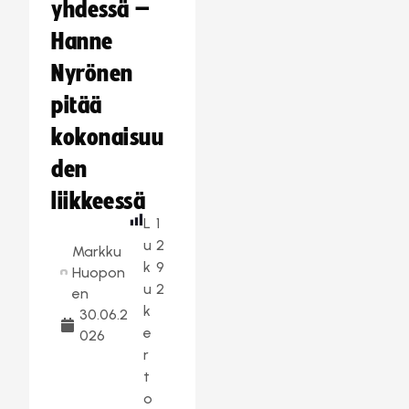
yhdessä –
Hanne
Nyrönen
pitää
kokonaisuu
den
liikkeessä
L
1
u
2
Markku
k
9
Huopon
u
2
en
k
30.06.2
e
026
r
t
o