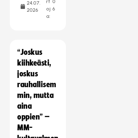
rt
0
24.07.
oj
6
2026
a:
“Joskus
kiihkeästi,
joskus
rauhallisem
min, mutta
aina
oppien” –
MM-