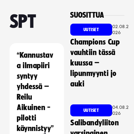
SUOSITTUA
SPT
02.08.2
UUTISET
026
Champions Cup
vauhtiin tässä
“Kannustav
kuussa –
a ilmapiiri
lipunmyynti jo
syntyy
auki
yhdessä –
Reilu
Aikuinen -
04.08.2
UUTISET
026
pilotti
Salibandyliiton
käynnistyy”
varsinainen