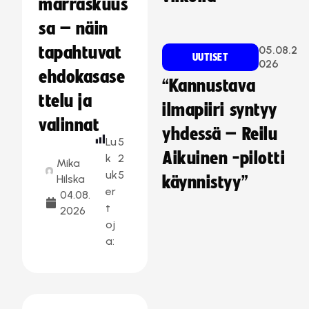
marraskuus
sa – näin
tapahtuvat
05.08.2
UUTISET
026
ehdokasase
“Kannustava
ttelu ja
ilmapiiri syntyy
valinnat
yhdessä – Reilu
Lu
5
Aikuinen -pilotti
k
2
Mika
uk
5
Hilska
käynnistyy”
er
04.08.
t
2026
oj
a: