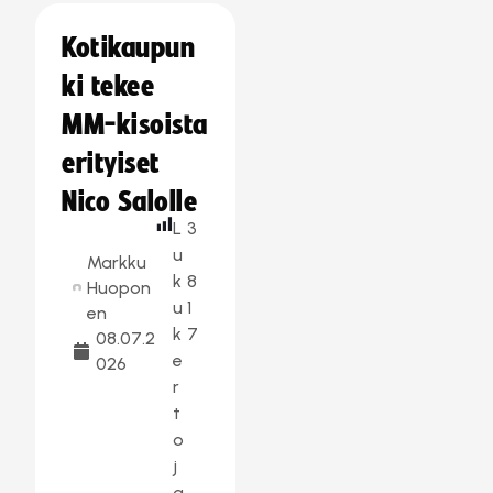
Kotikaupun
ki tekee
MM-kisoista
erityiset
Nico Salolle
L
3
u
Markku
k
8
Huopon
u
1
en
k
7
08.07.2
e
026
r
t
o
j
a