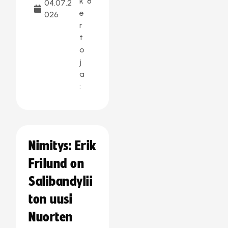
k
8
04.07.2
e
026
r
t
o
j
a
:
Nimitys: Erik
Frilund on
Salibandylii
ton uusi
Nuorten