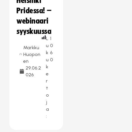
Helsinki
Pridessa! –
webinaari
syyskuussa
L
1
u
0
Markku
k
6
Huopon
u
0
en
k
29.06.2
e
026
r
t
o
j
a
: