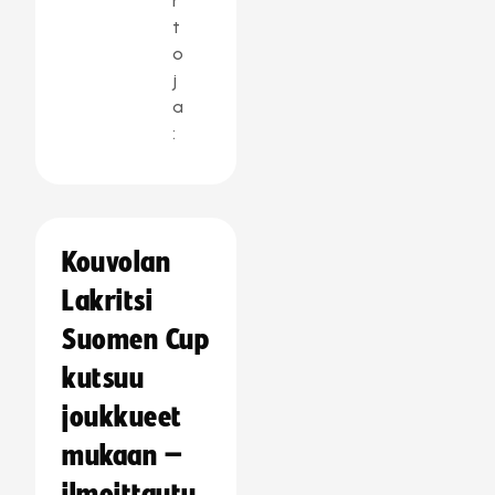
r
t
o
j
a
:
Kouvolan
Lakritsi
Suomen Cup
kutsuu
joukkueet
mukaan –