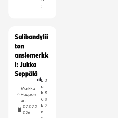
:
Salibandylii
ton
ansiomerkk
i: Jukka
Seppälä
L
3
u
Markku
k
5
Huopon
u
8
en
k
7
07.07.2
e
026