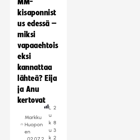
MM-
kisaponnist
us edessä –
miksi
vapaaehtois
eksi
kannattaa
lähteä? Eija
ja Anu
kertovat
L
2
u
Markku
k
8
Huopon
u
3
en
k
2
02.07.2