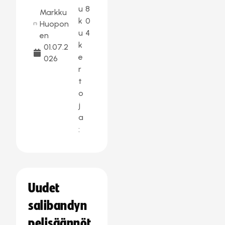
u
8
Markku
k
0
Huopon
u
4
en
k
01.07.2
e
026
r
t
o
j
a
:
Uudet
salibandyn
pelisäännöt