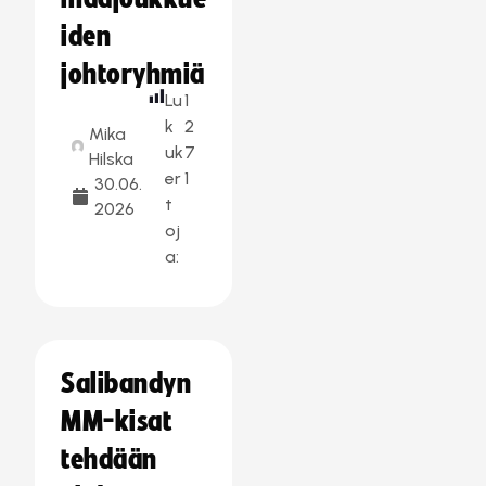
iden
johtoryhmiä
Lu
1
k
2
Mika
uk
7
Hilska
er
1
30.06.
t
2026
oj
a:
Salibandyn
MM-kisat
tehdään