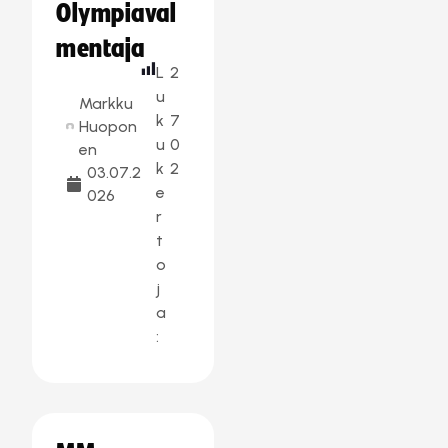
Olympiaval
mentaja
L
2
u
Markku
k
7
Huopon
u
0
en
k
2
03.07.2
e
026
r
t
o
j
a
: