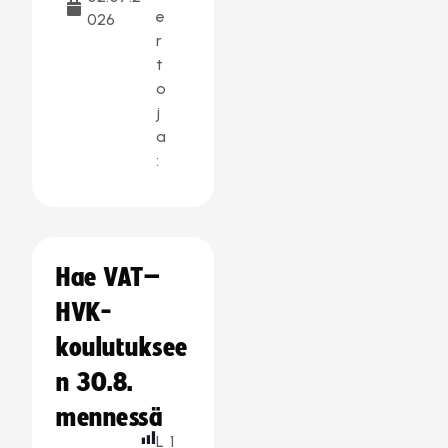
e
026
r
t
o
j
a
:
Hae VAT–
HVK-
koulutuksee
n 30.8.
mennessä
L
1