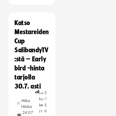
Katso
Mestareiden
Cup
SalibandyTV
:stä – Early
bird -hinta
tarjolla
30.7. asti
Lu
3
ku
1
Mika
ke
3
Hilska
rt
9
24.07.