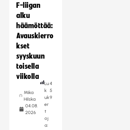
F-liigan
alku
häämöttää:
Avauskierro
kset
syyskuun
toisella
viikolla
Lu
4
k
5
Mika
uk
9
Hilska
er
04.08.
t
2026
oj
a: