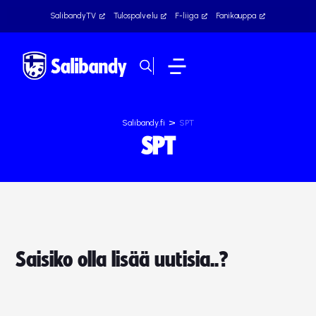
SalibandyTV
Tulospalvelu
F-liiga
Fanikauppa
>
Salibandy.fi
SPT
SPT
Saisiko olla lisää uutisia..?