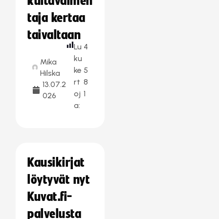
kultavalmen
taja kertaa
taivaltaan
Lu
4
ku
Mika
ke
5
Hilska
rt
8
13.07.2
oj
1
026
a:
Kausikirjat
löytyvät nyt
Kuvat.fi-
palvelusta