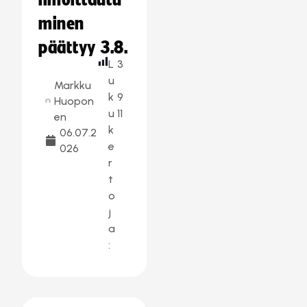
ilmoittautu
minen
päättyy 3.8.
L
3
u
Markku
k
9
Huopon
u
11
en
k
06.07.2
e
026
r
t
o
j
a
: