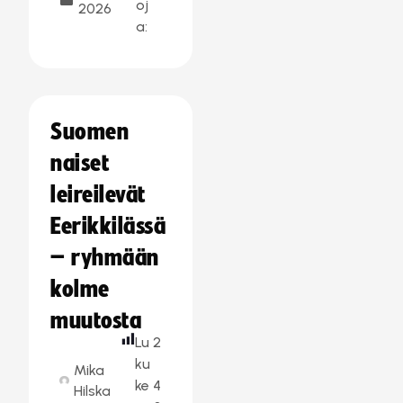
oj
2026
a:
Suomen
naiset
leireilevät
Eerikkilässä
– ryhmään
kolme
muutosta
Lu
2
ku
Mika
ke
4
Hilska